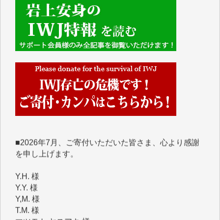
■■■■■■
IWJには、ご寄付・カンパをいただいた方々より、た
くさんの応援のメッセージが届いています。感謝を込
めて、その一部をここにご紹介いたします。
■■■■■■
■2026年7月、ご寄付いただいた皆さま、心より感謝
を申し上げます。
Y.H. 様
Y.Y. 様
Y,M. 様
T.M. 様
マツモト ヤスアキ 様
マシオン 恵美香 様
岩井 祐子 様