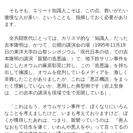
そもそも、エリート知識人こそは、この点、救いがたい
傲慢な人が多い、ということも、指摘しておく必要があり
ます。
全共闘世代にとっては、カリスマ的な「知識人」だった
吉本隆明は、かつて、公開の講演会の場（1995年11月19
日の東洋大学白山祭シンポジウム「現代日本の信」での吉
本隆明の講演「親鸞の造悪論」）で、地下鉄サリン事件を
起こしたオウムの麻原彰晃に対し、この「造悪論」を持ち
出して擁護し、オウムを批判しているメディアを、激しく
非難したことがありましたが、これは「悪正機説」をまっ
たく理解していないか、悪用した典型例です（岩上安身
は、この吉本の講演を現場で生で見聞している）。
「これはもう、オウムサリン事件で、ぼくなりにいろん
なことを考えましたけど、いまも考えておりますけど、ぼ
くが獲得したあれは、つまり、親鸞っていうのは、『善人
なおもて往生を遂ぐ、いわんや悪人をや』って言ってるの