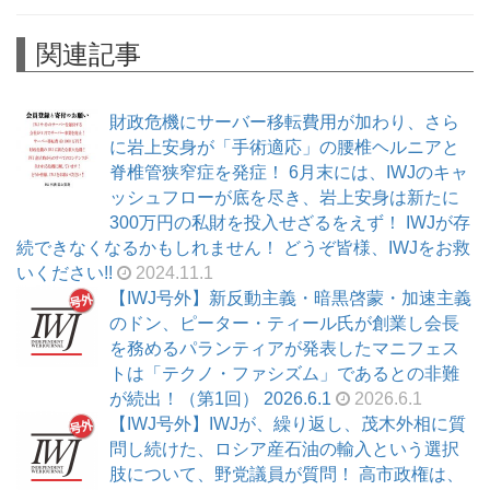
関連記事
財政危機にサーバー移転費用が加わり、さら
に岩上安身が「手術適応」の腰椎ヘルニアと
脊椎管狭窄症を発症！ 6月末には、IWJのキャ
ッシュフローが底を尽き、岩上安身は新たに
300万円の私財を投入せざるをえず！ IWJが存
続できなくなるかもしれません！ どうぞ皆様、IWJをお救
いください!!
2024.11.1
【IWJ号外】新反動主義・暗黒啓蒙・加速主義
のドン、ピーター・ティール氏が創業し会長
を務めるパランティアが発表したマニフェス
トは「テクノ・ファシズム」であるとの非難
が続出！（第1回） 2026.6.1
2026.6.1
【IWJ号外】IWJが、繰り返し、茂木外相に質
問し続けた、ロシア産石油の輸入という選択
肢について、野党議員が質問！ 高市政権は、