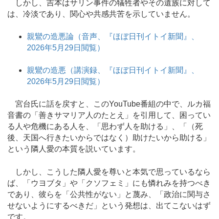
しかし、吉本はサリン事件の犠牲者やその遺族に対して
は、冷淡であり、関心や共感共苦を示していません。
親鸞の造悪論（音声、『ほぼ日刊イトイ新聞』、
2026年5月29日閲覧）
親鸞の造悪（講演録、『ほぼ日刊イトイ新聞』、
2026年5月29日閲覧）
宮台氏に話を戻すと、このYouTube番組の中で、ルカ福
音書の「善きサマリア人のたとえ」を引用して、困ってい
る人や危機にある人を、「思わず人を助ける」、「（死
後、天国へ行きたいからではなく）助けたいから助ける」
という隣人愛の本質を説いています。
しかし、こうした隣人愛を尊いと本気で思っているなら
ば、「ウヨブタ」や「クソフェミ」にも憐れみを持つべき
であり、彼らを「公共性がない」と蔑み、「政治に関与さ
せないようにするべきだ」という発想は、出てこないはず
です。