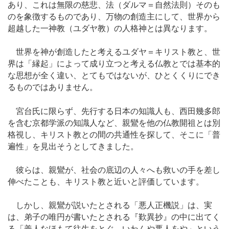
あり、これは無限の慈悲、法（ダルマ＝自然法則）そのも
のを象徴するものであり、万物の創造主にして、世界から
超越した一神教（ユダヤ教）の人格神とは異なります。
世界を神が創造したと考えるユダヤ＝キリスト教と、世
界は「縁起」によって成り立つと考える仏教とでは基本的
な思想が全く違い、とてもではないが、ひとくくりにでき
るものではありません。
宮台氏に限らず、先行する日本の知識人も、西田幾多郎
を含む京都学派の知識人など、親鸞を他の仏教開祖とは別
格視し、キリスト教との間の共通性を探して、そこに「普
遍性」を見出そうとしてきました。
彼らは、親鸞が、社会の底辺の人々へも救いの手を差し
伸べたことも、キリスト教と近いと評価しています。
しかし、親鸞が説いたとされる「悪人正機説」は、実
は、弟子の唯円が書いたとされる『歎異抄』の中に出てく
る「善人なほもて往生をとぐ、いわんや悪人をや」という