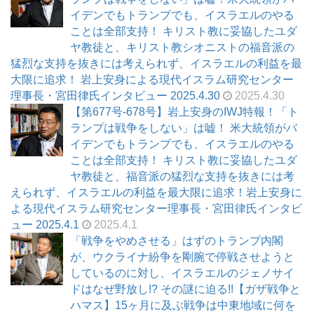
イデンでもトランプでも、イスラエルのやる
ことは全部支持！ キリスト教に妥協したユダ
ヤ教徒と、キリスト教シオニストの福音派の
猛烈な支持を抜きには考えられず、イスラエルの利益を最
大限に追求！ 岩上安身による現代イスラム研究センター
理事長・宮田律氏インタビュー 2025.4.30
2025.4.30
【第677号-678号】岩上安身のIWJ特報！「ト
ランプは戦争をしない」は嘘！ 米大統領がバ
イデンでもトランプでも、イスラエルのやる
ことは全部支持！ キリスト教に妥協したユダ
ヤ教徒と、福音派の猛烈な支持を抜きには考
えられず、イスラエルの利益を最大限に追求！岩上安身に
よる現代イスラム研究センター理事長・宮田律氏インタビ
ュー 2025.4.1
2025.4.1
「戦争をやめさせる」はずのトランプ内閣
が、ウクライナ紛争を剛腕で停戦させようと
しているのに対し、イスラエルのジェノサイ
ドはなぜ野放し!? その謎に迫る!!【ガザ戦争と
ハマス】15ヶ月に及ぶ戦争は中東地域に何を