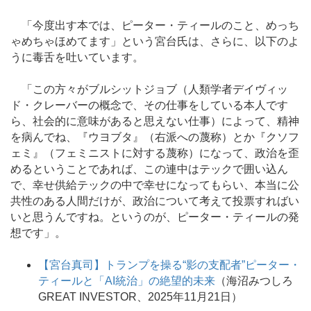
「今度出す本では、ピーター・ティールのこと、めっち
ゃめちゃほめてます」という宮台氏は、さらに、以下のよ
うに毒舌を吐いています。
「この方々がブルシットジョブ（人類学者デイヴィッ
ド・クレーバーの概念で、その仕事をしている本人です
ら、社会的に意味があると思えない仕事）によって、精神
を病んでね、『ウヨブタ』（右派への蔑称）とか『クソフ
ェミ』（フェミニストに対する蔑称）になって、政治を歪
めるということであれば、この連中はテックで囲い込ん
で、幸せ供給テックの中で幸せになってもらい、本当に公
共性のある人間だけが、政治について考えて投票すればい
いと思うんですね。というのが、ピーター・ティールの発
想です」。
【宮台真司】トランプを操る“影の支配者”ピーター・
ティールと「AI統治」の絶望的未来
（海沼みつしろ
GREAT INVESTOR、2025年11月21日）