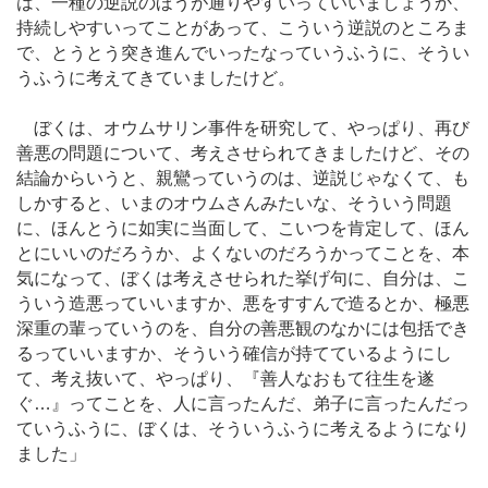
は、一種の逆説のほうが通りやすいっていいましょうか、
持続しやすいってことがあって、こういう逆説のところま
で、とうとう突き進んでいったなっていうふうに、そうい
うふうに考えてきていましたけど。
ぼくは、オウムサリン事件を研究して、やっぱり、再び
善悪の問題について、考えさせられてきましたけど、その
結論からいうと、親鸞っていうのは、逆説じゃなくて、も
しかすると、いまのオウムさんみたいな、そういう問題
に、ほんとうに如実に当面して、こいつを肯定して、ほん
とにいいのだろうか、よくないのだろうかってことを、本
気になって、ぼくは考えさせられた挙げ句に、自分は、こ
ういう造悪っていいますか、悪をすすんで造るとか、極悪
深重の輩っていうのを、自分の善悪観のなかには包括でき
るっていいますか、そういう確信が持てているようにし
て、考え抜いて、やっぱり、『善人なおもて往生を遂
ぐ…』ってことを、人に言ったんだ、弟子に言ったんだっ
ていうふうに、ぼくは、そういうふうに考えるようになり
ました」