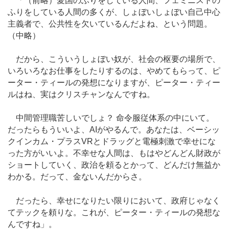
「（前略）愛国のふりをしている人間、フェミニストの
ふりをしている人間の多くが、しょぼいしょぼい自己中心
主義者で、公共性を欠いているんだよね、という問題。
（中略）
だから、こういうしょぼい奴が、社会の枢要の場所で、
いろいろなお仕事をしたりするのは、やめてもらって、ピ
ーター・ティールの発想になりますが、ピーター・ティー
ルはね、実はクリスチャンなんですね。
中間管理職苦しいでしょ？ 命令服従体系の中にいて。
だったらもういいよ、AIがやるんで。あなたは、ベーシッ
クインカム・プラスVRとドラッグと電極刺激で幸せにな
った方がいいよ。不幸せな人間は、もはやどんどん財政が
ショートしていく、政治を頼るとかって、どんだけ無益か
わかる。だって、金ないんだからさ。
だったら、幸せになりたい限りにおいて、政府じゃなく
てテックを頼りな。これが、ピーター・ティールの発想な
んですね」。