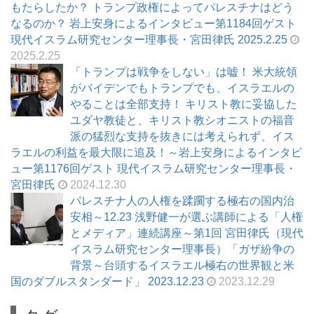
もたらしたか？ トランプ政権によってパレスチナはどう
なるのか？ 岩上安身によるインタビュー第1184回ゲスト
現代イスラム研究センター理事長・宮田律氏 2025.2.25
2025.2.25
「トランプは戦争をしない」は嘘！ 米大統領
がバイデンでもトランプでも、イスラエルの
やることは全部支持！ キリスト教に妥協した
ユダヤ教徒と、キリスト教シオニストの福音
派の猛烈な支持を抜きには考えられず、イス
ラエルの利益を最大限に追及！～岩上安身によるインタビ
ュー第1176回ゲスト 現代イスラム研究センター理事長・
宮田律氏
2024.12.30
パレスチナ人の人権を蹂躙する極右の国内治
安相～12.23 浅野健一が選ぶ講師による「人権
とメディア」連続講座～第1回 宮田律氏（現代
イスラム研究センター理事長）「ガザ紛争の
背景～台頭するイスラエル極右の世界観と米
国のダブルスタンダード」 2023.12.23
2023.12.29