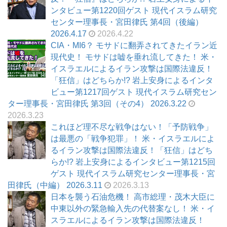
ンタビュー第1220回ゲスト 現代イスラム研究
センター理事長・宮田律氏 第4回（後編）
2026.4.17
2026.4.22
CIA・MI6？ モサドに翻弄されてきたイラン近
現代史！ モサドは嘘を垂れ流してきた！ 米・
イスラエルによるイラン攻撃は国際法違反！
「狂信」はどちらか!? 岩上安身によるインタ
ビュー第1217回ゲスト 現代イスラム研究セン
ター理事長・宮田律氏 第3回（その4） 2026.3.22
2026.3.23
これほど理不尽な戦争はない！「予防戦争」
は最悪の「戦争犯罪」！ 米・イスラエルによ
るイラン攻撃は国際法違反！「狂信」はどち
らか!? 岩上安身によるインタビュー第1215回
ゲスト 現代イスラム研究センター理事長・宮
田律氏（中編） 2026.3.11
2026.3.13
日本を襲う石油危機！ 高市総理・茂木大臣に
中東以外の緊急輸入先の代替案なし！ 米・イ
スラエルによるイラン攻撃は国際法違反！