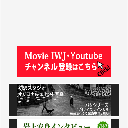
塩川 晃平 様
松本益美 様
井出 隆太 様
及川昭男 様
岩井祐子 様
藤田英之 様
藤岡比左志 様
井出 隆太 様
小池説夫 様
アオキカナメ 様
諸般の事情によりIWJ会費払えず今は非会員です。市
民側に立つ講演会にIWJのカメラマンをよく拝見して
おります。コンテンツが失われるのはあまりにもった
いない。少しでもお役立てください。（H.O.様）
今日、僅かですがカンパしました。（T.M.様）
今日、僅かですがカンパしました。IWJの危機を乗り