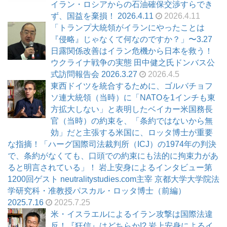
イラン・ロシアからの石油確保交渉すらでき
ず、国益を棄損！ 2026.4.11
2026.4.11
「トランプ大統領がイランにやったことは
『侵略』じゃなくて何なのですか？」〜3.27
日露関係改善はイラン危機から日本を救う！
ウクライナ戦争の実態 田中健之氏ドンバス公
式訪問報告会 2026.3.27
2026.4.5
東西ドイツを統合するために、ゴルバチョフ
ソ連大統領（当時）に「NATOを1インチも東
方拡大しない」と表明したベイカー米国務長
官（当時）の約束を、「条約ではないから無
効」だと主張する米国に、ロッタ博士が重要
な指摘！「ハーグ国際司法裁判所（ICJ）の1974年の判決
で、条約がなくても、口頭での約束にも法的に拘束力があ
ると明言されている」！ 岩上安身によるインタビュー第
1200回ゲスト neutralitystudies.com主宰 京都大学大学院法
学研究科・准教授パスカル・ロッタ博士（前編）
2025.7.16
2025.7.25
米・イスラエルによるイラン攻撃は国際法違
反！『狂信』はどちらか!? 岩上安身によるイ