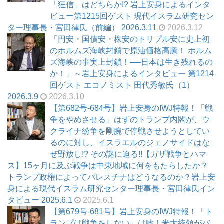
「狂信」はどちらか!? 岩上安身によるインタ
ビュー第1215回ゲスト 現代イスラム研究セン
ター理事長・宮田律氏（前編） 2026.3.11
2026.3.12
「円安・国債安・株安のトリプル安に史上初
のホルムズ海峡封鎖で原油価格高騰！ ホルム
ズ海峡の事実上封鎖！──日本は生き残れるの
か！」～岩上安身によるインタビュー 第1214
回ゲスト エコノミスト 田代秀敏氏（1）
2026.3.9
2026.3.10
【第682号-684号】岩上安身のIWJ特報！「戦
争をやめさせる」はずのトランプ内閣が、ウ
クライナ紛争を剛腕で停戦させようとしてい
るのに対し、イスラエルのジェノサイドはな
ぜ野放し!? その謎に迫る!!【ガザ戦争とハマ
ス】15ヶ月に及ぶ戦争は中東地域に何をもたらしたか？
トランプ政権によってパレスチナはどうなるのか？岩上安
身による現代イスラム研究センター理事長・宮田律氏イン
タビュー 2025.6.1
2025.6.1
【第679号-681号】岩上安身のIWJ特報！「ト
ランプは戦争をしない」は嘘！米大統領がバ