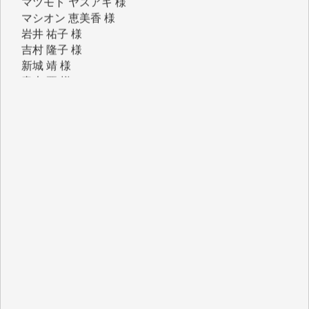
吉村 隆子 様
新城 靖 様
青木 要 様
T.Y. 様
K.O. 様
Y.S. 様
Y.N. 様
y.m. 様
R.N. 様
J.M. 様
T.N. 様
Y.T. 様
T.K. 様
ASAKO TAKAESU 様
マシオン恵美香 様
平野智生 様
山本賢二 様
吉住俊昭 様
徳山匡 様
金 盛起 様