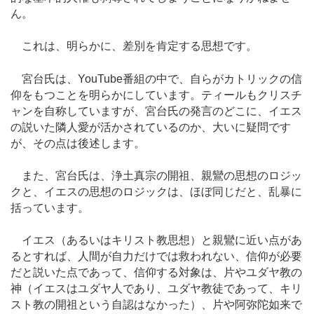
ん。
これは、明らかに、差別を肯定する思想です。
宮台氏は、YouTube番組の中で、自らがカトリックの信
仰をもつことを明らかにしています。ティールもクリスチ
ャンを自称していますが、宮台氏の発言のどこに、イエス
の説いた隣人愛が活かされているのか、大いに疑問です
が、その点は後述します。
また、宮台氏は、浄土真宗の開祖、親鸞の思想のロジッ
クと、イエスの思想のロジックは、ほぼ同じだと、乱暴に
括っています。
イエス（あるいはキリスト教思想）と親鸞に近い点があ
るとすれば、人間が自力だけでは救われない、信仰が必要
だと説いた点であって、信仰する対象は、片やユダヤ教の
神（イエスはユダヤ人であり、ユダヤ教徒であって、キリ
スト教の開祖という自認はなかった）、片や阿弥陀如来で