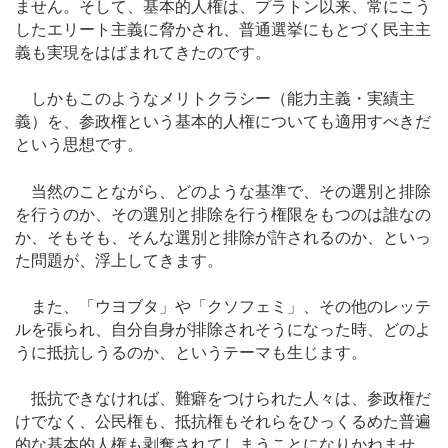
ません。そして、基本的人権は、プラトン以来、常にこう
したエリート主義に脅かされ、普通選挙にもとづく民主主
義も実現をはばまれてきたのです。
しかもこのようなメリトクラシー（能力主義・実績主
義）を、参政権という基本的人権についても適用すべきだ
という思想です。
当然のことながら、どのような基準で、その選別と排除
を行うのか、その選別と排除を行う権限をもつのは誰なの
か、そもそも、そんな選別と排除が許されるのか、といっ
た問題が、浮上してきます。
また、「ウヨブタ」や「クソフェミ」、その他のレッテ
ルを張られ、自分自身が排除されそうになった時、どのよ
うに抵抗しうるのか、というテーマも生じます。
抵抗できなければ、難癖をつけられた人々は、参政権だ
けでなく、公民権も、抵抗権もそれらをひっくるめた普遍
的な基本的人権も剥奪されてしまうことになりかねませ