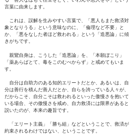
言葉に由来します。
これは、誤解を生みやすい言葉で、「悪人もまた救済対
象となりうる」という意味なのに、「倫理など不要」と
か、「悪をなした者ほど救われる」という「造悪論」に傾
きがちです。
親鸞自身は、こうした「造悪論」を、「本願ぼこり」
「薬あらばとて、毒をこのむべからず」と戒めてもいま
す。
自分は自助力のある知的エリートだとか、あるいは、自
分は善行を積んだ善人だとか、自らを誇っている人々が、
だからこそ、自分こそは救われるといった傲慢さを抱いて
いる場合、その傲慢さを戒め、自力救済には限界があると
説いたのが、本来の趣旨です。
「エリート主義」「勝ち組」などということで、救済が
約束されるわけではない、ということです。