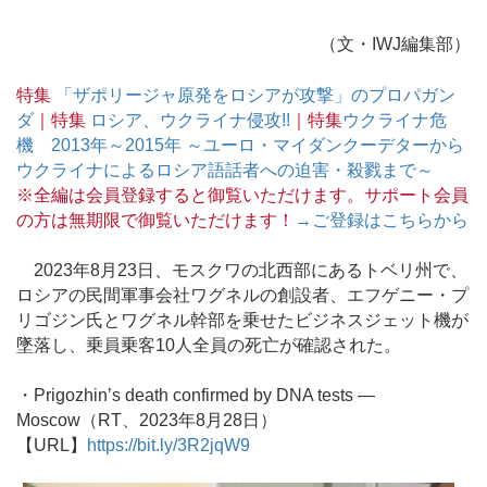
（文・IWJ編集部）
特集
「ザポリージャ原発をロシアが攻撃」のプロパガン
ダ
｜特集
ロシア、ウクライナ侵攻!!
｜特集
ウクライナ危
機 2013年～2015年 ～ユーロ・マイダンクーデターから
ウクライナによるロシア語話者への迫害・殺戮まで～
※全編は会員登録すると御覧いただけます。サポート会員
の方は無期限で御覧いただけます！
→ご登録はこちらから
2023年8月23日、モスクワの北西部にあるトベリ州で、
ロシアの民間軍事会社ワグネルの創設者、エフゲニー・プ
リゴジン氏とワグネル幹部を乗せたビジネスジェット機が
墜落し、乗員乗客10人全員の死亡が確認された。
・Prigozhin’s death confirmed by DNA tests ―
Moscow（RT、2023年8月28日）
【URL】
https://bit.ly/3R2jqW9