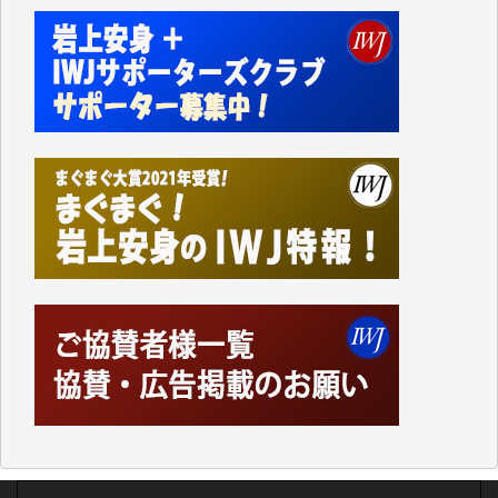
事、そして各界の方々とのインタビューは大袈裟では
なく、極めて重要な知的財産だと思っています。
Windows7の頃はIWJの動画もRealPlayerで録画でき
て、かなりの動画をDVDに焼きこんで保存していま
した。
しかし、それが出来なくなって以降はExcelなどを使
ってハイパーリンクを張り、重要と思われる記事にい
つでも簡単にアクセスできるようにして来ました。し
かし、それができるのもコンテンツがサーバーに保存
されているからこそのことであり、そのサーバーが使
えなくなってしまえば二度と視ることが出来なくなっ
てしまいます。
「何とかしなければ、何とかしてほしい。」と思いな
がらも前述した事情でどうにもならない自分の非力に
歯ぎしりするばかりです。（T.M.様）
いつもまともな報道、ありがとうございます。（新城
靖 様）