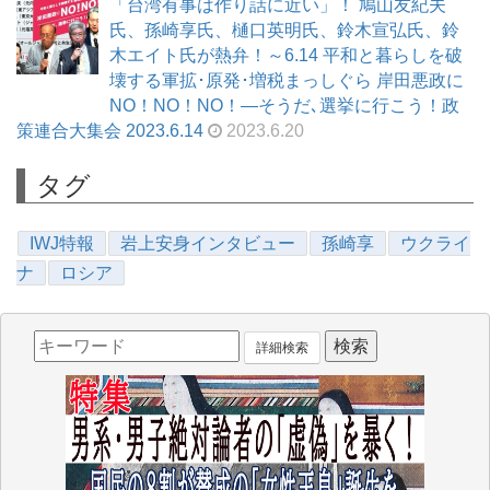
「台湾有事は作り話に近い」！ 鳩山友紀夫
氏、孫崎享氏、樋口英明氏、鈴木宣弘氏、鈴
木エイト氏が熱弁！～6.14 平和と暮らしを破
壊する軍拡･原発･増税まっしぐら 岸田悪政に
NO！NO！NO！―そうだ､選挙に行こう！政
策連合大集会 2023.6.14
2023.6.20
タグ
IWJ特報
岩上安身インタビュー
孫崎享
ウクライ
ナ
ロシア
詳細検索