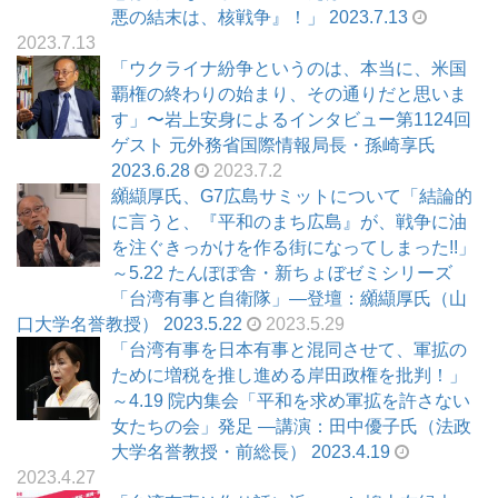
悪の結末は、核戦争』！」 2023.7.13
2023.7.13
「ウクライナ紛争というのは、本当に、米国
覇権の終わりの始まり、その通りだと思いま
す」〜岩上安身によるインタビュー第1124回
ゲスト 元外務省国際情報局長・孫崎享氏
2023.6.28
2023.7.2
纐纈厚氏、G7広島サミットについて「結論的
に言うと、『平和のまち広島』が、戦争に油
を注ぐきっかけを作る街になってしまった!!」
～5.22 たんぽぽ舎・新ちょぼゼミシリーズ
「台湾有事と自衛隊」―登壇：纐纈厚氏（山
口大学名誉教授） 2023.5.22
2023.5.29
「台湾有事を日本有事と混同させて、軍拡の
ために増税を推し進める岸田政権を批判！」
～4.19 院内集会「平和を求め軍拡を許さない
女たちの会」発足 ―講演：田中優子氏（法政
大学名誉教授・前総長） 2023.4.19
2023.4.27