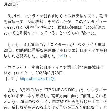
月28日）
6月4日、ウクライナは西側からの武器支援を受け、期待
を背負って「反転攻勢」を開始したが、このインタビュー
が行われた6月28日の時点で、西側の評価は「どの前線に
おいても期待を下回っている」というものであった。
しかし、8月28日には『ロイター』が「ウクライナ軍は
28日、戦略的に重要な南東部ザポロジエ州ロボティネを解
放したと発表した」と報じた（
※1
）。
・ウクライナ、南東部ロボティネ奪還 反攻で南部戦線打
開か（ロイター、2023年8月28日）
【URL】
https://bit.ly/3srFeQI
また、8月29日付け『TBS NEWS DIG』は、ウクライナ
軍がロボティネを奪還し、南東方面に向けて前進している
という、28日のウクライナ国防省の発表を報じた上で「今
後、反転攻勢を進める上でより早い進軍が可能になる」と