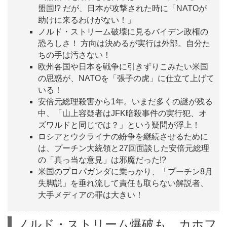
盟国!? だが、日本が攻撃された時に「NATOが
助けに来るわけがない！」
ノルド・ストリーム破壊に見るバイデン政権の
恐ろしさ！ 方向は決めるが実行は外部。自分た
ちの手は汚さない！
欧州各国や日本を戦争に引きずりこみたい米国
の思惑が、NATOを「張子の虎」に仕立て上げて
いる！
安倍元総理殺害から1年。いまだ多くの謎が残る
中、「山上容疑者はJFK暗殺事件の実行犯、オ
ズワルドと同じでは？」という疑問が浮上！
ロシアとウクライナの紛争を継続させるために
は、プーチン大統領と27回面談した安倍元総理
の「真っ当な意見」は邪魔だった!?
米国のプロパガンダに乗っかり、「プーチン8月
失脚説」を垂れ流して責任も取らない解説者、
大手メディアの罪は大きい！
ノルド・ストリーム爆破も、カホフ