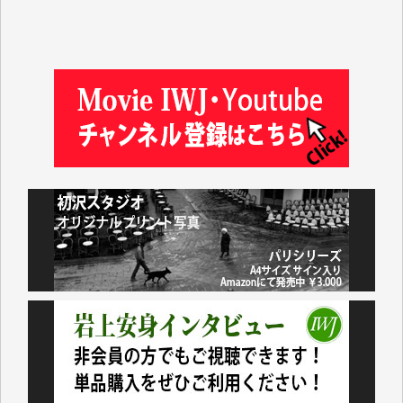
及川昭男 様
岩井祐子 様
藤田英之 様
藤岡比左志 様
井出 隆太 様
小池説夫 様
アオキカナメ 様
諸般の事情によりIWJ会費払えず今は非会員です。市
民側に立つ講演会にIWJのカメラマンをよく拝見して
おります。コンテンツが失われるのはあまりにもった
いない。少しでもお役立てください。（H.O.様）
今日、僅かですがカンパしました。（T.M.様）
今日、僅かですがカンパしました。IWJの危機を乗り
切るには到底及ばない額ですが病気の妻を抱えている
私にとっては精一杯のカンパです。
かねてよりIWJが発してきた膨大な取材記事や解説記