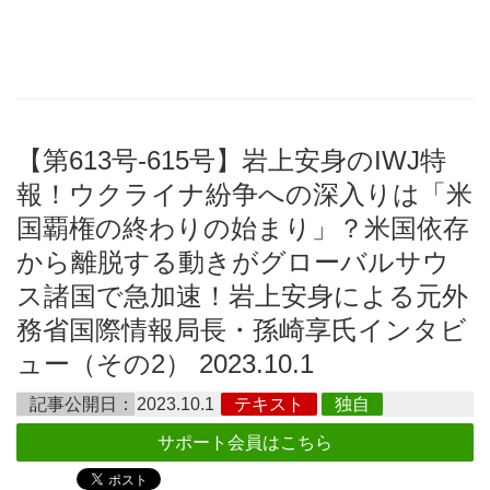
【第613号-615号】岩上安身のIWJ特
報！ウクライナ紛争への深入りは「米
国覇権の終わりの始まり」？米国依存
から離脱する動きがグローバルサウ
ス諸国で急加速！岩上安身による元外
務省国際情報局長・孫崎享氏インタビ
ュー（その2） 2023.10.1
記事公開日：
2023.10.1
テキスト
独自
サポート会員はこちら