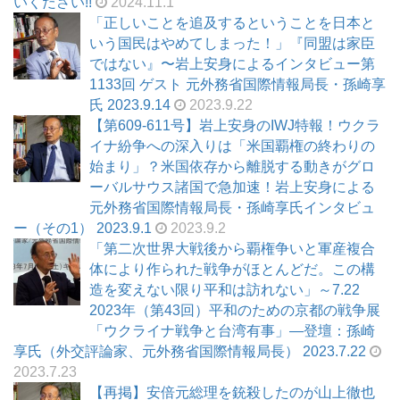
いください!!
2024.11.1
「正しいことを追及するということを日本と
いう国民はやめてしまった！」『同盟は家臣
ではない』〜岩上安身によるインタビュー第
1133回 ゲスト 元外務省国際情報局長・孫崎享
氏 2023.9.14
2023.9.22
【第609-611号】岩上安身のIWJ特報！ウクラ
イナ紛争への深入りは「米国覇権の終わりの
始まり」？米国依存から離脱する動きがグロ
ーバルサウス諸国で急加速！岩上安身による
元外務省国際情報局長・孫崎享氏インタビュ
ー（その1） 2023.9.1
2023.9.2
「第二次世界大戦後から覇権争いと軍産複合
体により作られた戦争がほとんどだ。この構
造を変えない限り平和は訪れない」～7.22
2023年（第43回）平和のための京都の戦争展
「ウクライナ戦争と台湾有事」―登壇：孫崎
享氏（外交評論家、元外務省国際情報局長） 2023.7.22
2023.7.23
【再掲】安倍元総理を銃殺したのが山上徹也