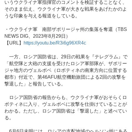
いうウクライナ軍指揮官のコメントを検証することなく、
そのまま伝え、ウクライナ軍が大きな戦果をあげたかのよ
うな印象を与える報道をしている。
・ウクライナ軍 南部ザポリージャ州の集落を奪還（TBS
NEWS DIG、2023年8月29日）
【URL】
https://youtu.be/R3i6g96XR4c
一方、ロシア国防省は、29日の戦果を『テレグラム』で
「航空隊と大砲の支援を受けたロシア軍部隊が、ザポリー
ジャ地方のヴェルボベ（ロボティネの南東方向に位置する
都市）付近で、第46AFU航空機動旅団による2回の攻撃を
撃退した」と報告している。
ロシア国防省の報告からも、ウクライナ軍がおそらくロ
ボティネに入り、ヴェルボベに攻撃を仕掛けていることが
わかる。ただし、ロシア国防省は「撃退した」と述べてい
る。
6月6日未明には、ロシアの支配地域のヘルソン州にある