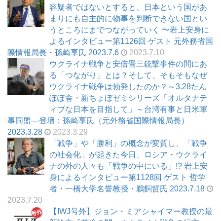
容疑者ではないとすると、日本という国があ
まりにも自主的に物事を判断できない国とい
うところにまでつながっていく 〜岩上安身に
よるインタビュー第1126回 ゲスト 元外務省国
際情報局長・孫崎享氏 2023.7.6
2023.7.10
ウクライナ戦争と安倍晋三銃撃事件の間にあ
る「つながり」とは？そして、そもそもなぜ
ウクライナ戦争は勃発したのか？～3.28たん
ぽぽ舎・新ちょぼゼミシリーズ「オルタナテ
ィブな日本を目指して」～台湾有事と日米軍
事同盟―登壇：孫崎享氏（元外務省国際情報局長）
2023.3.28
2023.3.29
「戦争」や「勝利」の概念が変質し、「戦争
の社会化」が起きた今日、ロシア・ウクライ
ナの外の人々も「戦争の中にいる」!? 岩上安
身によるインタビュー第1128回 ゲスト 哲学
者・一橋大学名誉教授・鵜飼哲氏 2023.7.18
2023.7.20
【IWJ号外】ジョン・ミアシャイマー教授の最