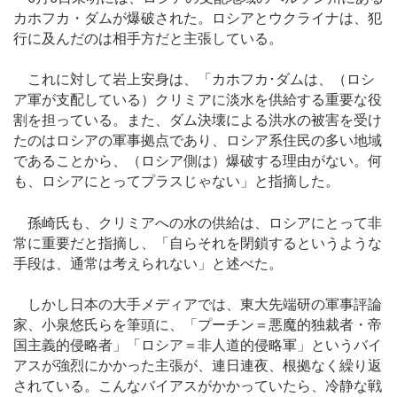
カホフカ・ダムが爆破された。ロシアとウクライナは、犯
行に及んだのは相手方だと主張している。
これに対して岩上安身は、「カホフカ･ダムは、（ロシ
ア軍が支配している）クリミアに淡水を供給する重要な役
割を担っている。また、ダム決壊による洪水の被害を受け
たのはロシアの軍事拠点であり、ロシア系住民の多い地域
であることから、（ロシア側は）爆破する理由がない。何
も、ロシアにとってプラスじゃない」と指摘した。
孫崎氏も、クリミアへの水の供給は、ロシアにとって非
常に重要だと指摘し、「自らそれを閉鎖するというような
手段は、通常は考えられない」と述べた。
しかし日本の大手メディアでは、東大先端研の軍事評論
家、小泉悠氏らを筆頭に、「プーチン＝悪魔的独裁者・帝
国主義的侵略者」「ロシア＝非人道的侵略軍」というバイ
アスが強烈にかかった主張が、連日連夜、根拠なく繰り返
されている。こんなバイアスがかかっていたら、冷静な戦