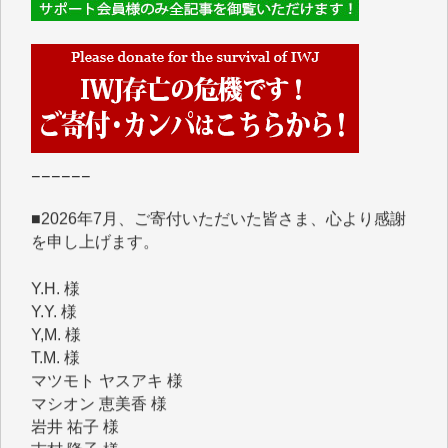
■■■■■■
IWJには、ご寄付・カンパをいただいた方々より、た
くさんの応援のメッセージが届いています。感謝を込
めて、その一部をここにご紹介いたします。
■■■■■■
■2026年7月、ご寄付いただいた皆さま、心より感謝
を申し上げます。
Y.H. 様
Y.Y. 様
Y,M. 様
T.M. 様
マツモト ヤスアキ 様
マシオン 恵美香 様
岩井 祐子 様
吉村 隆子 様
新城 靖 様
青木 要 様