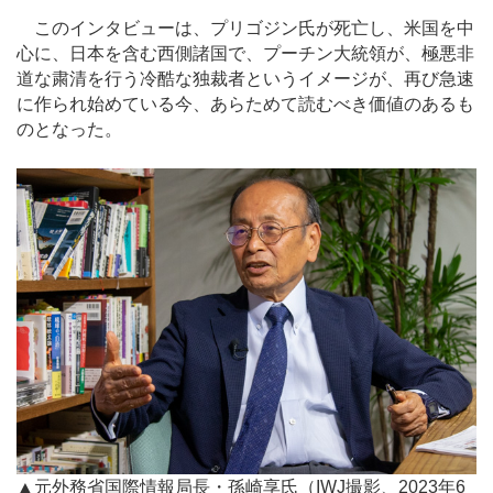
このインタビューは、プリゴジン氏が死亡し、米国を中
心に、日本を含む西側諸国で、プーチン大統領が、極悪非
道な粛清を行う冷酷な独裁者というイメージが、再び急速
に作られ始めている今、あらためて読むべき価値のあるも
のとなった。
▲元外務省国際情報局長・孫崎享氏（IWJ撮影、2023年6