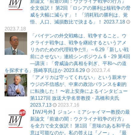
新論文『前途の闇：ウクライナ戦争の行方』
全文仮訳！ 第2回「ロシアの勝利は核戦争の脅
威を大幅に減らす」！ 「消耗戦の勝利は、覚
悟、人口、減損数比で決まる」！ 2023.7.18
2023.7.18
「バイデンの外交戦略は、戦争すること。ウ
クライナ戦争は、戦争を継続するというアメ
リカのための代理戦争だ!!」～6.29「新しい戦
前にさせない」連続シンポジウム 6・29 第4回
―講演：「脅威論の真相を剥ぎ、平和への道
を探求する」孫崎享氏ほか 2023.6.29
2023.7.4
「アメリカは守ってくれない」という親米サ
ウジの不信感が、中東の政治バランスを劇的
に転換した！ 〜岩上安身によるインタビュー
第1127回 放送大学名誉教授・高橋和夫氏
2023.7.13
2023.7.16
【IWJ号外】ジョン・ミアシャイマー教授の最
新論文『前途の闇：ウクライナ戦争の行方』
を全力で全文仮訳！ 第1回「意味のある和平合
意は可能なのか。私の答えは『ノー』、『最