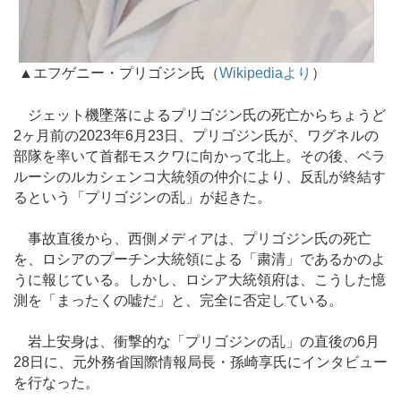
▲エフゲニー・プリゴジン氏（
Wikipediaより
）
ジェット機墜落によるプリゴジン氏の死亡からちょうど
2ヶ月前の2023年6月23日、プリゴジン氏が、ワグネルの
部隊を率いて首都モスクワに向かって北上。その後、ベラ
ルーシのルカシェンコ大統領の仲介により、反乱が終結す
るという「プリゴジンの乱」が起きた。
事故直後から、西側メディアは、プリゴジン氏の死亡
を、ロシアのプーチン大統領による「粛清」であるかのよ
うに報じている。しかし、ロシア大統領府は、こうした憶
測を「まったくの嘘だ」と、完全に否定している。
岩上安身は、衝撃的な「プリゴジンの乱」の直後の6月
28日に、元外務省国際情報局長・孫崎享氏にインタビュー
を行なった。