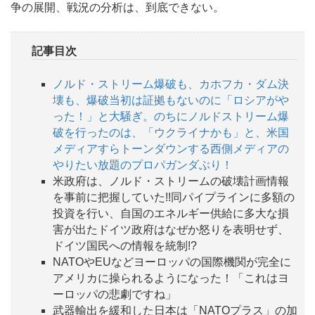
争の展開、戦況の分析は、到底できない。
記事目次
ノルド・ストリーム爆破も、カホフカ・ダム決
壊も、爆破当初は証拠もないのに「ロシアがや
った！」と大騒ぎ。のちにノルドストリーム爆
破を行ったのは、「ウクライナかも」と、米国
メディアすらトーンダウンする西側メディアの
やりたい放題のプロパガンダぶり！
米政府は、ノルド・ストリームの破壊計画情報
を事前に把握していた!!同パイプラインに多額の
投資を行い、自国のエネルギー供給に多大な損
害が出たドイツ政府はなぜか怒りを表明せず、
ドイツ国民への情報を統制!?
NATOやEUなどヨーロッパの国際機関が完全に
アメリカに操られるようになった！「これはヨ
ーロッパの悲劇ですね」
武器輸出を緩和した日本は「NATOプラス」の加