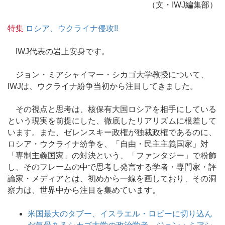
（文・IWJ編集部）
特集
ロシア、ウクライナ侵攻!!
IWJ代表の岩上安身です。
ジョン・ミアシャイマー・シカゴ大学教授について、
IWJは、ウクライナ紛争当初から注目してきました。
その視点と思考は、核保有大国ロシアを相手にしている
という現実を前提にした、徹底したリアリズムに根差して
います。また、ゼレンスキー政権が独裁政権であるのに、
ロシア・ウクライナ紛争を、「自由・民主主義国家」対
「専制主義国家」の対決という、「ファンタジー」で粉飾
し、そのフレームの中で思考し発言する学者・専門家・評
論家・メディアとは、初めから一線を画しており、その洞
察力は、世界中から注目を集めています。
米国最大のタブー、イスラエル・ロビーに切り込ん