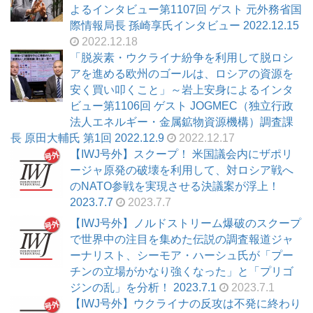
よるインタビュー第1107回 ゲスト 元外務省国
際情報局長 孫崎享氏インタビュー 2022.12.15
2022.12.18
「脱炭素・ウクライナ紛争を利用して脱ロシ
アを進める欧州のゴールは、ロシアの資源を
安く買い叩くこと」～岩上安身によるインタ
ビュー第1106回 ゲスト JOGMEC（独立行政
法人エネルギー・金属鉱物資源機構）調査課
長 原田大輔氏 第1回 2022.12.9
2022.12.17
【IWJ号外】スクープ！ 米国議会内にザポリ
ージャ原発の破壊を利用して、対ロシア戦へ
のNATO参戦を実現させる決議案が浮上！
2023.7.7
2023.7.7
【IWJ号外】ノルドストリーム爆破のスクープ
で世界中の注目を集めた伝説の調査報道ジャ
ーナリスト、シーモア・ハーシュ氏が「プー
チンの立場がかなり強くなった」と「プリゴ
ジンの乱」を分析！ 2023.7.1
2023.7.1
【IWJ号外】ウクライナの反攻は不発に終わり