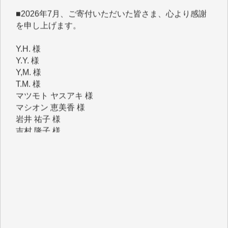
を申し上げます。
Y.H. 様
Y.Y. 様
Y,M. 様
T.M. 様
マツモト ヤスアキ 様
マシオン 恵美香 様
岩井 祐子 様
吉村 隆子 様
新城 靖 様
青木 要 様
T.Y. 様
K.O. 様
Y.S. 様
Y.N. 様
y.m. 様
R.N. 様
J.M. 様
T.N. 様