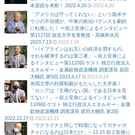
本原因を考察！ 2022.4.20
2022.4.20
「アメリカは守ってくれない」という親米サ
ウジの不信感が、中東の政治バランスを劇的
に転換した！ 〜岩上安身によるインタビュー
第1127回 放送大学名誉教授・高橋和夫氏
2023.7.13
2023.7.16
「パイプラインはお互いの経済を潤すもの。
それを破壊するのは第三者」～岩上安身によ
るインタビュー第1120回 ゲスト 独立行政法人
エネルギー・金属鉱物資源機構 調査課長 原田
大輔氏 第5回 2023.4.17
2023.4.19
米国主導の対露制裁がもたらした大矛盾！
「ロシアは『主権のない国』である日本を見
てない！」～岩上安身によるインタビュー第
1109回 ゲスト 独立行政法人エネルギー・金属
鉱物資源機構 調査課長 原田大輔氏 第2回
2022.12.27
2022.12.31
「ウクライナと同じで戦場になってガチャガ
チャになるのは日本だけ」～12.15 岩上安身に