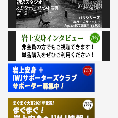
諸般の事情によりIWJ会費払えず今は非会員です。市
民側に立つ講演会にIWJのカメラマンをよく拝見して
おります。コンテンツが失われるのはあまりにもった
いない。少しでもお役立てください。（H.O.様）
今日、僅かですがカンパしました。（T.M.様）
今日、僅かですがカンパしました。IWJの危機を乗り
切るには到底及ばない額ですが病気の妻を抱えている
私にとっては精一杯のカンパです。
かねてよりIWJが発してきた膨大な取材記事や解説記
事、そして各界の方々とのインタビューは大袈裟では
なく、極めて重要な知的財産だと思っています。
Windows7の頃はIWJの動画もRealPlayerで録画でき
て、かなりの動画をDVDに焼きこんで保存していま
した。
しかし、それが出来なくなって以降はExcelなどを使
ってハイパーリンクを張り、重要と思われる記事にい
つでも簡単にアクセスできるようにして来ました。し