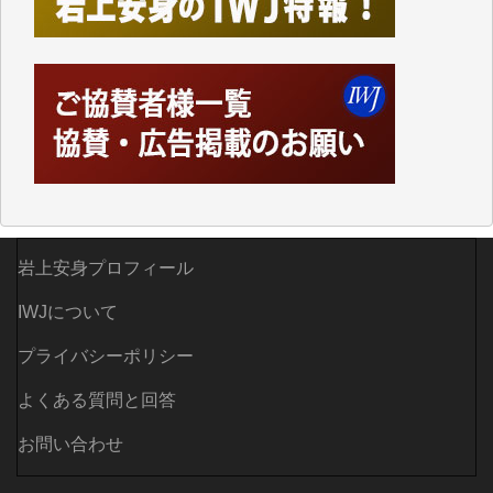
かし、それができるのもコンテンツがサーバーに保存
されているからこそのことであり、そのサーバーが使
えなくなってしまえば二度と視ることが出来なくなっ
てしまいます。
「何とかしなければ、何とかしてほしい。」と思いな
がらも前述した事情でどうにもならない自分の非力に
歯ぎしりするばかりです。（T.M.様）
いつもまともな報道、ありがとうございます。（新城
靖 様）
岩上安身プロフィール
IWJについて
プライバシーポリシー
よくある質問と回答
お問い合わせ