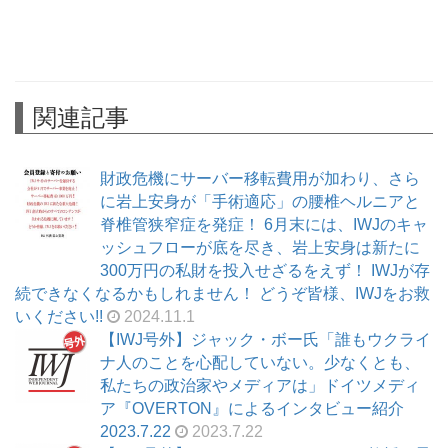
関連記事
財政危機にサーバー移転費用が加わり、さら
に岩上安身が「手術適応」の腰椎ヘルニアと
脊椎管狭窄症を発症！ 6月末には、IWJのキャ
ッシュフローが底を尽き、岩上安身は新たに
300万円の私財を投入せざるをえず！ IWJが存
続できなくなるかもしれません！ どうぞ皆様、IWJをお救
いください!!
2024.11.1
【IWJ号外】ジャック・ボー氏「誰もウクライ
ナ人のことを心配していない。少なくとも、
私たちの政治家やメディアは」ドイツメディ
ア『OVERTON』によるインタビュー紹介
2023.7.22
2023.7.22