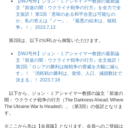
【IWJ号外】ジョン・ミアシャイマー教授の最新論
文『前途の闇：ウクライナ戦争の行方』を全力で全
文仮訳！ 第1回「意味のある和平合意は可能なの
か。私の答えは『ノー』、『最悪の結末は、核戦
争』！」 2023.7.13
第2回は、以下のURLから御覧いただけます。
【IWJ号外】ジョン・ミアシャイマー教授の最新論
文『前途の闇：ウクライナ戦争の行方』全文仮訳！
第2回「ロシアの勝利は核戦争の脅威を大幅に減ら
す」！ 「消耗戦の勝利は、覚悟、人口、減損数比で
決まる」！ 2023.7.18
以下から、ジョン・ミアシャイマー教授の論文「前途の
闇： ウクライナ戦争の行方（The Darkness Ahead: Where
The Ukraine War Is Headed）」（第3回）の仮訳となりま
す。
※ここから先は【会員版】となります。会員へのご登録は