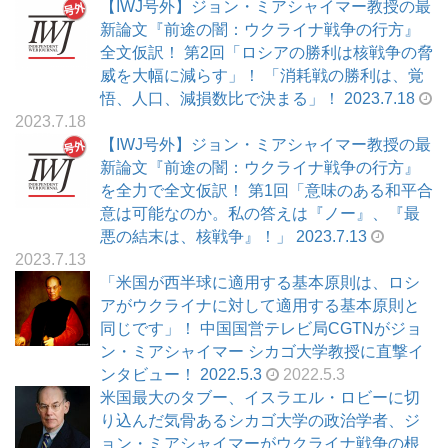
【IWJ号外】ジョン・ミアシャイマー教授の最
新論文『前途の闇：ウクライナ戦争の行方』
全文仮訳！ 第2回「ロシアの勝利は核戦争の脅
威を大幅に減らす」！ 「消耗戦の勝利は、覚
悟、人口、減損数比で決まる」！ 2023.7.18
2023.7.18
【IWJ号外】ジョン・ミアシャイマー教授の最
新論文『前途の闇：ウクライナ戦争の行方』
を全力で全文仮訳！ 第1回「意味のある和平合
意は可能なのか。私の答えは『ノー』、『最
悪の結末は、核戦争』！」 2023.7.13
2023.7.13
「米国が西半球に適用する基本原則は、ロシ
アがウクライナに対して適用する基本原則と
同じです」！ 中国国営テレビ局CGTNがジョ
ン・ミアシャイマー シカゴ大学教授に直撃イ
ンタビュー！ 2022.5.3
2022.5.3
米国最大のタブー、イスラエル・ロビーに切
り込んだ気骨あるシカゴ大学の政治学者、ジ
ョン・ミアシャイマーがウクライナ戦争の根