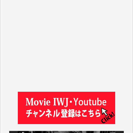
Y.T. 様
T.K. 様
ASAKO TAKAESU 様
マシオン恵美香 様
平野智生 様
山本賢二 様
吉住俊昭 様
徳山匡 様
金 盛起 様
塩川 晃平 様
松本益美 様
井出 隆太 様
及川昭男 様
岩井祐子 様
藤田英之 様
藤岡比左志 様
井出 隆太 様
小池説夫 様
アオキカナメ 様