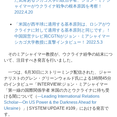
だ気骨あるシカゴ大学の政治学者、ジョン・ミアシ
ャイマーがウクライナ戦争の根本原因を考察！
2022.4.20
「米国が西半球に適用する基本原則は、ロシアがウ
クライナに対して適用する基本原則と同じです」！
中国国営テレビ局CGTNがジョン・ミアシャイマー
シカゴ大学教授に直撃インタビュー！ 2022.5.3
そのミアシャイマー教授が、ウクライナ紛争の結末につ
いて、注目すべき発言を行いました。
一つは、6月30日にストリーミング配信された、ジャー
ナリストのグレン・グリーンウォルド氏による1時間45分
のインタビュー「INTERVIEW:ジョン・ミアシャイマー
「第一線の国際関係学者 米国の力とウクライナに待ち受
ける闇について（
―Leading International Relations
Scholar―On US Power & the Darkness Ahead for
Ukraine
）」| SYSTEM UPDATE #109」における発言で
す。