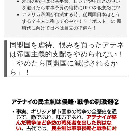
米国の戦争は公共事業。ロシアや中国との争い
を避けたら軍事予算の維持にUFOを仮想敵に!?
アメリカ帝国が自滅する時、従属国日本はどう
する？主人に殉じて心中か！？「ポスト」の 新
時代に向けて日本は自立の準備を！
同盟国を虐待、恨みを買ったアテネ
は帝国主義的支配をやめられない！
「やめたら同盟国に滅ぼされるか
ら」！