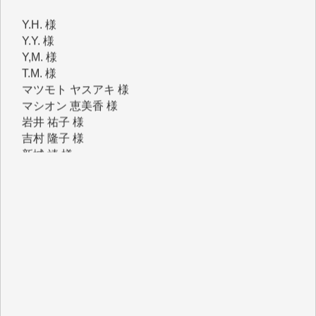
Y,M. 様
T.M. 様
マツモト ヤスアキ 様
マシオン 恵美香 様
岩井 祐子 様
吉村 隆子 様
新城 靖 様
青木 要 様
T.Y. 様
K.O. 様
Y.S. 様
Y.N. 様
y.m. 様
R.N. 様
J.M. 様
T.N. 様
Y.T. 様
T.K. 様
ASAKO TAKAESU 様