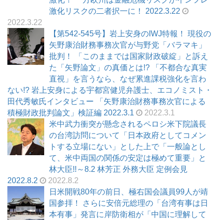
激化リスクの二者択一に！ 2022.3.22
2022.3.22
【第542-545号】岩上安身のIWJ特報！ 現役の
矢野康治財務事務次官が与野党「バラマキ」
批判！ 「このままでは国家財政破綻」と訴え
た「矢野論文」の真価とは!? 「不都合な真実
直視」を言うなら、なぜ累進課税強化を言わ
ない!? 岩上安身による宇都宮健児弁護士、エコノミスト・
田代秀敏氏インタビュー 「矢野康治財務事務次官による
積極財政批判論文」検証編 2022.3.1
2022.3.1
米中武力衝突が懸念されるペロシ米下院議長
の台湾訪問について「日本政府としてコメン
トする立場にない」とした上で「一般論とし
て、米中両国の関係の安定は極めて重要」と
林大臣!!～8.2 林芳正 外務大臣 定例会見
2022.8.2
2022.8.2
日米開戦80年の前日、極右国会議員99人が靖
国参拝！ さらに安倍元総理の「台湾有事は日
本有事」発言に岸防衛相が「中国に理解して