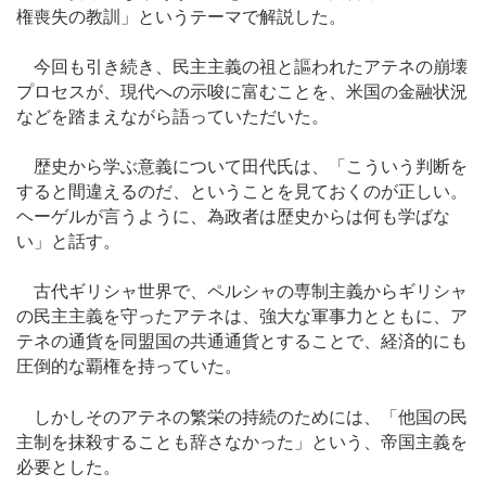
権喪失の教訓」というテーマで解説した。
今回も引き続き、民主主義の祖と謳われたアテネの崩壊
プロセスが、現代への示唆に富むことを、米国の金融状況
などを踏まえながら語っていただいた。
歴史から学ぶ意義について田代氏は、「こういう判断を
すると間違えるのだ、ということを見ておくのが正しい。
ヘーゲルが言うように、為政者は歴史からは何も学ばな
い」と話す。
古代ギリシャ世界で、ペルシャの専制主義からギリシャ
の民主主義を守ったアテネは、強大な軍事力とともに、ア
テネの通貨を同盟国の共通通貨とすることで、経済的にも
圧倒的な覇権を持っていた。
しかしそのアテネの繁栄の持続のためには、「他国の民
主制を抹殺することも辞さなかった」という、帝国主義を
必要とした。