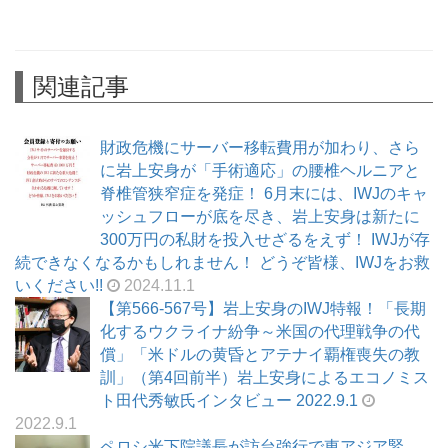
関連記事
財政危機にサーバー移転費用が加わり、さら
に岩上安身が「手術適応」の腰椎ヘルニアと
脊椎管狭窄症を発症！ 6月末には、IWJのキャ
ッシュフローが底を尽き、岩上安身は新たに
300万円の私財を投入せざるをえず！ IWJが存
続できなくなるかもしれません！ どうぞ皆様、IWJをお救
いください!!
2024.11.1
【第566-567号】岩上安身のIWJ特報！「長期
化するウクライナ紛争～米国の代理戦争の代
償」「米ドルの黄昏とアテナイ覇権喪失の教
訓」（第4回前半）岩上安身によるエコノミス
ト田代秀敏氏インタビュー 2022.9.1
2022.9.1
ペロシ米下院議長が訪台強行で東アジア緊