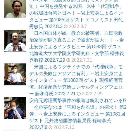
迫！ 中国を挑発する米国、米中「代理戦争」
の戦場は台湾と日本！～岩上安身によるイン
タビュー 第1085回 ゲスト エコノミスト田代
秀敏氏 2022.8.3
2022.8.7
「日本国自体が統一教会の被害者、自民党政
治家等が開き直ることで被害が拡大」！ ～岩
上安身によるインタビュー 第1083回 ゲスト
北海道大学大学院文学研究科・文学部 櫻井義
秀教授 2022.7.29
2022.7.31
「米国によるウクライナでの『代理戦争』モ
デルの失敗はアジアに有利」～岩上安身によ
るインタビュー 第1082回 ゲスト 現役経産官
僚、経済産業研究所コンサルティングフェロ
ー 藤和彦氏 2022.7.21
2022.7.25
安倍元総理襲撃事件の報道は統制されている!?
「今必要なのは『平和を創る道』の探求！ 第2
弾」～岩上安身によるインタビュー 第1081回
ゲスト 元外務省国際情報局長 孫崎享氏
2022.7.8
2022.7.10