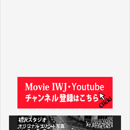
マシオン恵美香 様
平野智生 様
山本賢二 様
吉住俊昭 様
徳山匡 様
金 盛起 様
塩川 晃平 様
松本益美 様
井出 隆太 様
及川昭男 様
岩井祐子 様
藤田英之 様
藤岡比左志 様
井出 隆太 様
小池説夫 様
アオキカナメ 様
諸般の事情によりIWJ会費払えず今は非会員です。市
民側に立つ講演会にIWJのカメラマンをよく拝見して