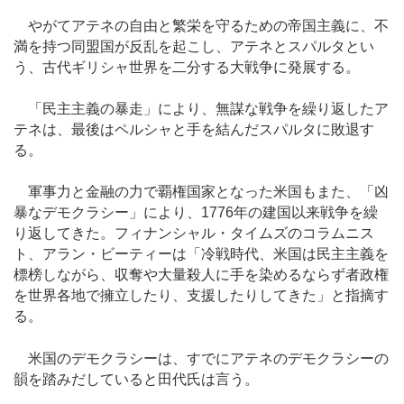
やがてアテネの自由と繁栄を守るための帝国主義に、不
満を持つ同盟国が反乱を起こし、アテネとスパルタとい
う、古代ギリシャ世界を二分する大戦争に発展する。
「民主主義の暴走」により、無謀な戦争を繰り返したア
テネは、最後はペルシャと手を結んだスパルタに敗退す
る。
軍事力と金融の力で覇権国家となった米国もまた、「凶
暴なデモクラシー」により、1776年の建国以来戦争を繰
り返してきた。フィナンシャル・タイムズのコラムニス
ト、アラン・ビーティーは「冷戦時代、米国は民主主義を
標榜しながら、収奪や大量殺人に手を染めるならず者政権
を世界各地で擁立したり、支援したりしてきた」と指摘す
る。
米国のデモクラシーは、すでにアテネのデモクラシーの
韻を踏みだしていると田代氏は言う。