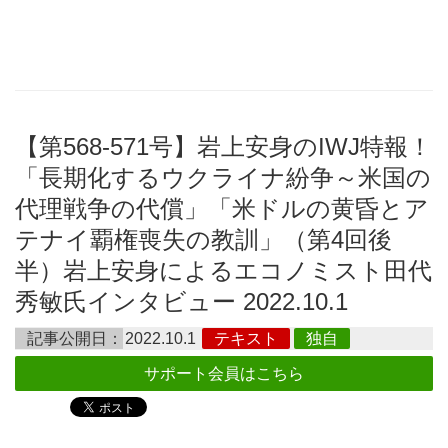
【第568-571号】岩上安身のIWJ特報！
「長期化するウクライナ紛争～米国の
代理戦争の代償」「米ドルの黄昏とア
テナイ覇権喪失の教訓」（第4回後
半）岩上安身によるエコノミスト田代
秀敏氏インタビュー 2022.10.1
記事公開日：
2022.10.1
テキスト
独自
サポート会員はこちら