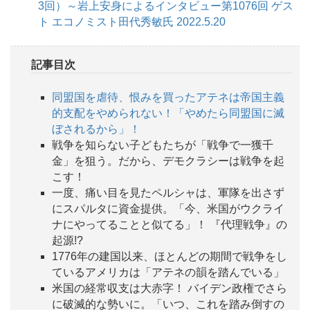
3回）～岩上安身によるインタビュー第1076回 ゲス
ト エコノミスト田代秀敏氏 2022.5.20
記事目次
同盟国を虐待、恨みを買ったアテネは帝国主義
的支配をやめられない！「やめたら同盟国に滅
ぼされるから」！
戦争を知らない子どもたちが「戦争で一獲千
金」を狙う。だから、デモクラシーは戦争を起
こす！
一度、痛い目を見たペルシャは、軍隊を出さず
にスパルタに資金提供。「今、米国がウクライ
ナにやってることと似てる」！ 『代理戦争』の
起源!?
1776年の建国以来、ほとんどの期間で戦争をし
ているアメリカは「アテネの韻を踏んでいる」
米国の経常収支は大赤字！ バイデン政権でさら
に破滅的な勢いに。「いつ、これを踏み倒すの