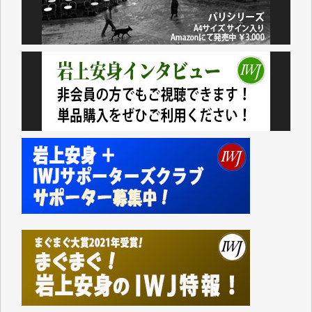
おります。コンテンツが失われるのはあまりにもった
いない。少しでもお役立てください。（H.O.様）
今日、僅かですがカンパしました。（T.M.様）
今日、僅かですがカンパしました。IWJの危機を乗り
切るには到底及ばない額ですが病気の妻を抱えている
私にとっては精一杯のカンパです。
かねてよりIWJが発してきた膨大な取材記事や解説記
事、そして各界の方々とのインタビューは大袈裟では
なく、極めて重要な知的財産だと思っています。
Windows7の頃はIWJの動画もRealPlayerで録画でき
て、かなりの動画をDVDに焼きこんで保存していま
した。
しかし、それが出来なくなって以降はExcelなどを使
ってハイパーリンクを張り、重要と思われる記事にい
つでも簡単にアクセスできるようにして来ました。し
かし、それができるのもコンテンツがサーバーに保存
されているからこそのことであり、そのサーバーが使
えなくなってしまえば二度と視ることが出来なくなっ