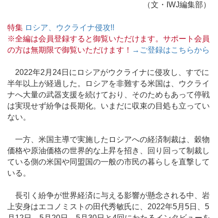
（文・IWJ編集部）
特集
ロシア、ウクライナ侵攻!!
※全編は会員登録すると御覧いただけます。サポート会員
の方は無期限で御覧いただけます！
→ご登録はこちらから
2022年2月24日にロシアがウクライナに侵攻し、すでに
半年以上が経過した。ロシアを非難する米国は、ウクライ
ナへ大量の武器支援を続けており、そのためもあって停戦
は実現せず紛争は長期化。いまだに収束の目処も立ってい
ない。
一方、米国主導で実施したロシアへの経済制裁は、穀物
価格や原油価格の世界的な上昇を招き、回り回って制裁し
ている側の米国や同盟国の一般の市民の暮らしを直撃して
いる。
長引く紛争が世界経済に与える影響が懸念される中、岩
上安身はエコノミストの田代秀敏氏に、2022年5月5日、5
月12日、5月20日、5月30日と4回にわたるインタビューを