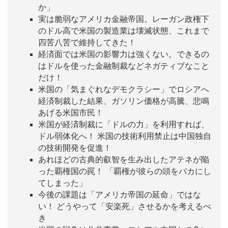
か」
実は脆弱なアメリカ金融帝国。レーガン政権下
のドル高で米国の製造業は壊滅状態、これまで
四苦八苦で維持してきた！
経済面では米国の影響力は強くない。できるの
はドルを使った金融制裁などネガティブなこと
だけ！
米国の「気まぐれなデモクラシー」でロシアへ
経済制裁した結果、ガソリン価格が高騰、悲鳴
あげる米国市民！
米国が経済制裁に「ドルの力」を利用すれば、
ドル弱体化へ！ 米国の技術利用禁止は中国独自
の技術開発を促進！
あれほどの古典的叡智を生み出したアテネが陥
った覇権国の罠！ 「覇権が彼らの頭をバカにし
てしまった」
今後の課題は「アメリカ帝国の延命」ではな
い！ どうやって「安楽死」させるかを考えるべ
き