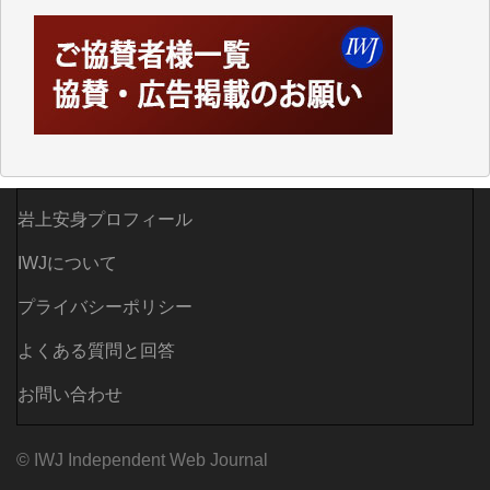
てしまいます。
「何とかしなければ、何とかしてほしい。」と思いな
がらも前述した事情でどうにもならない自分の非力に
歯ぎしりするばかりです。（T.M.様）
いつもまともな報道、ありがとうございます。（新城
靖 様）
岩上安身プロフィール
IWJについて
プライバシーポリシー
よくある質問と回答
お問い合わせ
© IWJ Independent Web Journal