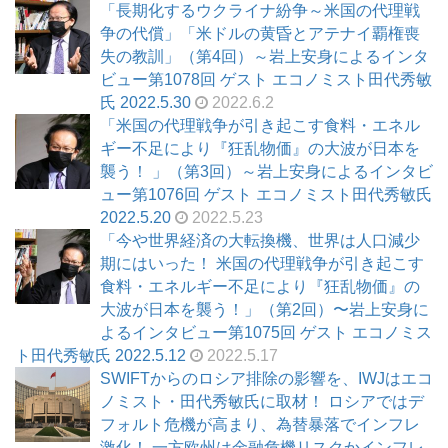
「長期化するウクライナ紛争～米国の代理戦
争の代償」「米ドルの黄昏とアテナイ覇権喪
失の教訓」（第4回）～岩上安身によるインタ
ビュー第1078回 ゲスト エコノミスト田代秀敏
氏 2022.5.30
2022.6.2
「米国の代理戦争が引き起こす食料・エネル
ギー不足により『狂乱物価』の大波が日本を
襲う！ 」（第3回）～岩上安身によるインタビ
ュー第1076回 ゲスト エコノミスト田代秀敏氏
2022.5.20
2022.5.23
「今や世界経済の大転換機、世界は人口減少
期にはいった！ 米国の代理戦争が引き起こす
食料・エネルギー不足により『狂乱物価』の
大波が日本を襲う！」（第2回）〜岩上安身に
よるインタビュー第1075回 ゲスト エコノミス
ト田代秀敏氏 2022.5.12
2022.5.17
SWIFTからのロシア排除の影響を、IWJはエコ
ノミスト・田代秀敏氏に取材！ ロシアではデ
フォルト危機が高まり、為替暴落でインフレ
激化！ 一方欧州は金融危機リスクかインフレ