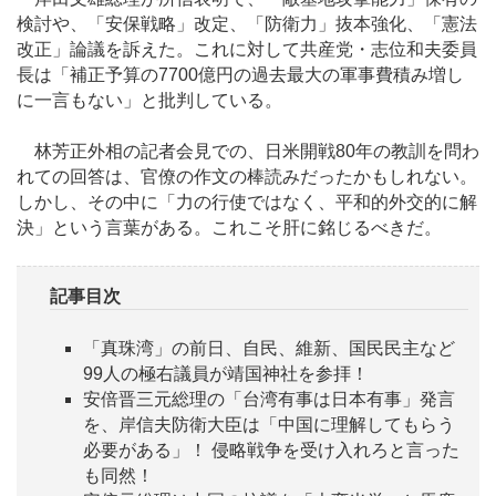
検討や、「安保戦略」改定、「防衛力」抜本強化、「憲法
改正」論議を訴えた。これに対して共産党・志位和夫委員
長は「補正予算の7700億円の過去最大の軍事費積み増し
に一言もない」と批判している。
林芳正外相の記者会見での、日米開戦80年の教訓を問わ
れての回答は、官僚の作文の棒読みだったかもしれない。
しかし、その中に「力の行使ではなく、平和的外交的に解
決」という言葉がある。これこそ肝に銘じるべきだ。
記事目次
「真珠湾」の前日、自民、維新、国民民主など
99人の極右議員が靖国神社を参拝！
安倍晋三元総理の「台湾有事は日本有事」発言
を、岸信夫防衛大臣は「中国に理解してもらう
必要がある」！ 侵略戦争を受け入れろと言った
も同然！