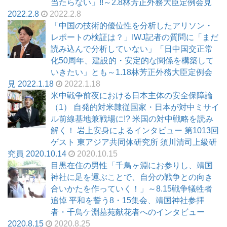
当たらない」!!～2.8林芳正外務大臣定例会見
2022.2.8
2022.2.8
「中国の技術的優位性を分析したアリソン・
レポートの検証は？」IWJ記者の質問に「まだ
読み込んで分析していない」「日中国交正常
化50周年、建設的・安定的な関係を構築して
いきたい」とも～1.18林芳正外務大臣定例会
見 2022.1.18
2022.1.18
米中戦争前夜における日本主体の安全保障論
（1） 自発的対米隷従国家・日本が対中ミサイ
ル前線基地兼戦場に!? 米国の対中戦略を読み
解く！ 岩上安身によるインタビュー 第1013回
ゲスト 東アジア共同体研究所 須川清司上級研
究員 2020.10.14
2020.10.15
目黒在住の男性「千鳥ヶ淵にお参りし、靖国
神社に足を運ぶことで、自分の戦争との向き
合いかたを作っていく！」～8.15戦争犠牲者
追悼 平和を誓う8・15集会、靖国神社参拝
者・千鳥ケ淵墓苑献花者へのインタビュー
2020.8.15
2020.8.25