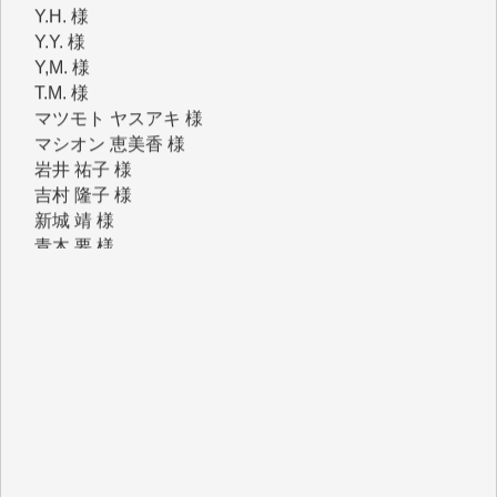
Y,M. 様
T.M. 様
マツモト ヤスアキ 様
マシオン 恵美香 様
岩井 祐子 様
吉村 隆子 様
新城 靖 様
青木 要 様
T.Y. 様
K.O. 様
Y.S. 様
Y.N. 様
y.m. 様
R.N. 様
J.M. 様
T.N. 様
Y.T. 様
T.K. 様
ASAKO TAKAESU 様
マシオン恵美香 様