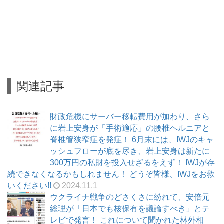
関連記事
財政危機にサーバー移転費用が加わり、さら
に岩上安身が「手術適応」の腰椎ヘルニアと
脊椎管狭窄症を発症！ 6月末には、IWJのキャ
ッシュフローが底を尽き、岩上安身は新たに
300万円の私財を投入せざるをえず！ IWJが存
続できなくなるかもしれません！ どうぞ皆様、IWJをお救
いください!!
2024.11.1
ウクライナ戦争のどさくさに紛れて、安倍元
総理が「日本でも核保有を議論すべき」とテ
レビで発言！ これについて聞かれた林外相