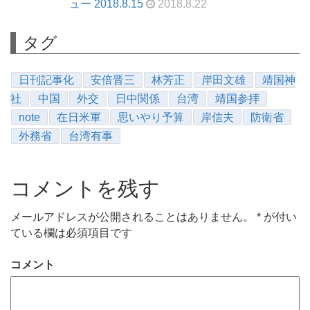
ュー 2018.8.15
2018.8.22
タグ
日刊記事化
安倍晋三
林芳正
岸田文雄
靖国神
社
中国
外交
日中関係
台湾
靖国参拝
note
在日米軍
思いやり予算
岸信夫
防衛省
外務省
台湾有事
コメントを残す
メールアドレスが公開されることはありません。
*
が付い
ている欄は必須項目です
コメント