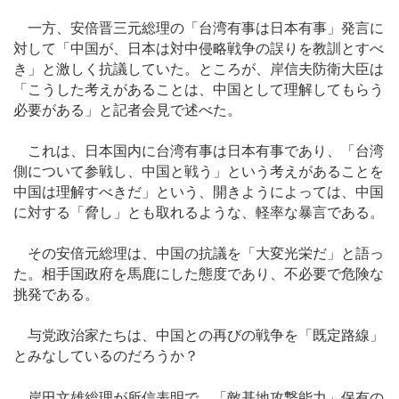
一方、安倍晋三元総理の「台湾有事は日本有事」発言に
対して「中国が、日本は対中侵略戦争の誤りを教訓とすべ
き」と激しく抗議していた。ところが、岸信夫防衛大臣は
「こうした考えがあることは、中国として理解してもらう
必要がある」と記者会見で述べた。
これは、日本国内に台湾有事は日本有事であり、「台湾
側について参戦し、中国と戦う」という考えがあることを
中国は理解すべきだ」という、開きようによっては、中国
に対する「脅し」とも取れるような、軽率な暴言である。
その安倍元総理は、中国の抗議を「大変光栄だ」と語っ
た。相手国政府を馬鹿にした態度であり、不必要で危険な
挑発である。
与党政治家たちは、中国との再びの戦争を「既定路線」
とみなしているのだろうか？
岸田文雄総理が所信表明で、「敵基地攻撃能力」保有の