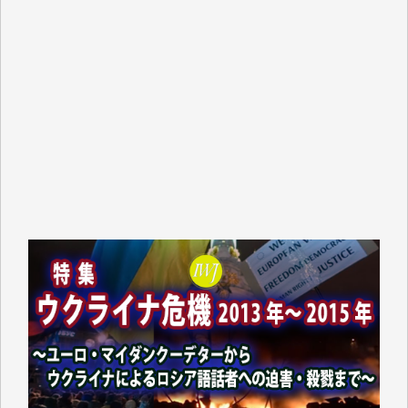
平野智生 様
山本賢二 様
吉住俊昭 様
徳山匡 様
金 盛起 様
塩川 晃平 様
松本益美 様
井出 隆太 様
及川昭男 様
岩井祐子 様
藤田英之 様
藤岡比左志 様
井出 隆太 様
小池説夫 様
アオキカナメ 様
諸般の事情によりIWJ会費払えず今は非会員です。市
民側に立つ講演会にIWJのカメラマンをよく拝見して
おります。コンテンツが失われるのはあまりにもった