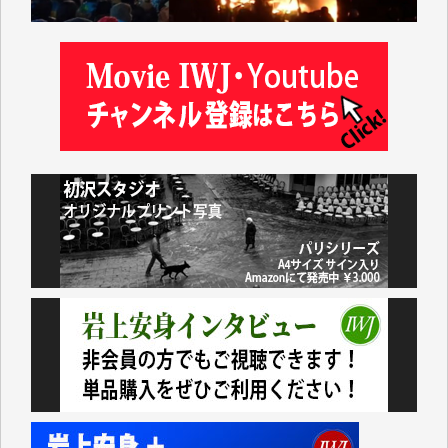
いない。少しでもお役立てください。（H.O.様）
今日、僅かですがカンパしました。（T.M.様）
今日、僅かですがカンパしました。IWJの危機を乗り
切るには到底及ばない額ですが病気の妻を抱えている
私にとっては精一杯のカンパです。
かねてよりIWJが発してきた膨大な取材記事や解説記
事、そして各界の方々とのインタビューは大袈裟では
なく、極めて重要な知的財産だと思っています。
Windows7の頃はIWJの動画もRealPlayerで録画でき
て、かなりの動画をDVDに焼きこんで保存していま
した。
しかし、それが出来なくなって以降はExcelなどを使
ってハイパーリンクを張り、重要と思われる記事にい
つでも簡単にアクセスできるようにして来ました。し
かし、それができるのもコンテンツがサーバーに保存
されているからこそのことであり、そのサーバーが使
えなくなってしまえば二度と視ることが出来なくなっ
てしまいます。