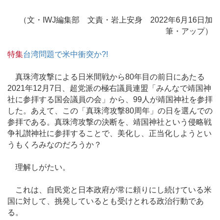
（文・IWJ編集部 文責・岩上安身 2022年6月16日加
筆・アップ）
特集
台湾問題で米中衝突か?!
真珠湾攻撃による日米間戦から80年目の前日にあたる
2021年12月7日、超党派の極右議員連盟「みんなで靖国神
社に参拝する国会議員の会」から、99人が靖国神社を参拝
した。あえて、この「真珠湾攻撃80周年」の日を選んでの
参拝である。真珠湾攻撃の決断を、靖国神社という侵略戦
争礼讃神社に参拝することで、美化し、正当化しようとい
うもくろみなのだろうか？
理解しがたい。
これは、自民党と日本政府が常に頼りにし続けている米
国に対して、挑発しているとも受けとれる政治行動であ
る。