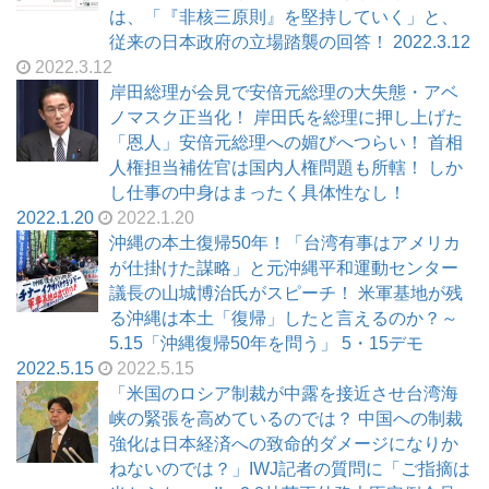
は、「『非核三原則』を堅持していく」と、
従来の日本政府の立場踏襲の回答！ 2022.3.12
2022.3.12
岸田総理が会見で安倍元総理の大失態・アベ
ノマスク正当化！ 岸田氏を総理に押し上げた
「恩人」安倍元総理への媚びへつらい！ 首相
人権担当補佐官は国内人権問題も所轄！ しか
し仕事の中身はまったく具体性なし！
2022.1.20
2022.1.20
沖縄の本土復帰50年！「台湾有事はアメリカ
が仕掛けた謀略」と元沖縄平和運動センター
議長の山城博治氏がスピーチ！ 米軍基地が残
る沖縄は本土「復帰」したと言えるのか？～
5.15「沖縄復帰50年を問う」 5・15デモ
2022.5.15
2022.5.15
「米国のロシア制裁が中露を接近させ台湾海
峡の緊張を高めているのでは？ 中国への制裁
強化は日本経済への致命的ダメージになりか
ねないのでは？」IWJ記者の質問に「ご指摘は