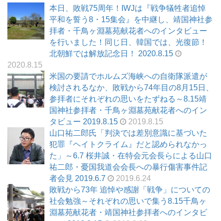
本日、敗戦75周年！IWJは『戦争犠牲者追悼
平和を誓う8・15集会』を中継し、靖国神社参
拝者・千鳥ヶ淵墓苑献花者へのインタビュー
を行いました！同じ日、韓国では、光復節！
北朝鮮では解放記念日！ 2020.8.15
2020.8.15
米国の要請でホルムズ海峡への自衛隊派遣が
検討されるなか、敗戦から74年目の8月15日、
参拝者にそれぞれの思いをたずねる～8.15靖
国神社参拝者・千鳥ヶ淵墓苑献花者へのイン
タビュー 2019.8.15
2019.8.15
山口祐二郎氏「判決では差別意識に基づいた
犯罪『ヘイトクライム』だと認められなかっ
た」～6.7 桜井誠・在特会元会長らによる山口
祐二郎・憂国我道会会長への暴行傷害事件記
者会見 2019.6.7
2019.6.24
敗戦から73年 追悼や感謝「戦争」についての
社会勉強～それぞれの思いで集う8.15千鳥ヶ
淵墓苑献花者・靖国神社参拝者へのインタビ