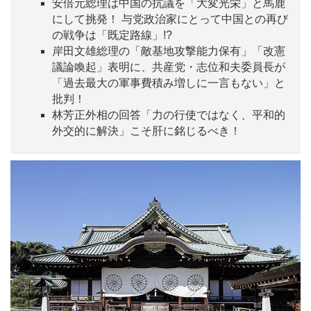
安倍元総理は中国の抗議を「大変光栄」と馬鹿
にして挑発！ 与党政治家にとって中国との再び
の戦争は「既定路線」!?
岸田文雄総理の「敵基地攻撃能力保有」「改憲
議論喚起」表明に、共産党・志位和夫委員長が
「過去最大の軍事費積み増しに一言もない」と
批判！
林芳正外相の回答「力の行使ではなく、平和的
外交的に解決」こそ肝に銘じるべき！