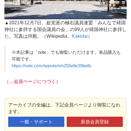
▲2021年12月7日、超党派の極右議員連盟「みんなで靖国
神社に参拝する国会議員の会」の99人が靖国神社に参拝し
た。写真は拝殿。（Wikipedia、
Kakidai
）
※本記事は「note」でも御覧いただけます。単品購入も
可能です。
https://note.com/iwjnote/n/n255e8e39be8c
（…会員ページにつづく）
アーカイブの全編は、下記会員ページより御覧になれ
ます。
一般・サポート
新規会員登録