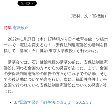
（取材、文・富樫航）
特集
憲法改正
2022年1月27日（木）17時頃から日本教育会館一ツ橋ホ
ールで「憲法を変えるな！～安保法制違憲訴訟の勝利を目
指して―講演：石川健治 東京大学教授」が行われた。
講演会では、石川健治教授の講演の前に、安保法制違憲
訴訟に関わる全国の方々からの発言があった。まず、全国
の安保法制違憲訴訟の原告の方々がこれまでの活動、そし
て今後活動について発言を行い、次に、福田護弁護士から
全国で行われている安保法制違憲訴訟についての発言があ
った。
3.7緊急学習会「戦争法に備えよ」 2015.3.7