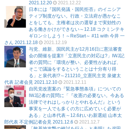
2021.12.20
2021.12.22
日本には『国民発議・国民拒否』のイニシア
ティブ制度がない。行政・立法府が愚かなこ
とをしても、主権者は次の選挙まで実効性の
ある働きかけができない～12.18 コクミンテキ
ギロン☆しよう！～ReStart～ #11 with 今井 一
さん 2021.12.18
2021.12.19
与党、維新、国民民主が12月16日に憲法審査
会の開催を提案!!「立憲民主の対応は?」IWJ記
者の質問に「環境が整い、必要性があれば、
そこで議論をするということは十分有り得
る」と泉代表!?～211210_立憲民主党 泉健太
代表 記者会見 2021.12.10
2021.12.11
自民党改憲案の『緊急事態条項』についての
IWJ記者の質問に「『改憲の必要ない。今ある
法律でそれはしっかりとやれるんだ』という
事実を一人でも多くの方に広めていく必要が
ある」と山本代表～12.6れいわ新選組 山本太
郎代表 不定例記者会見 2021.12.6
2021.12.7
「敵基地攻撃の検討を行う」と表明した岸田