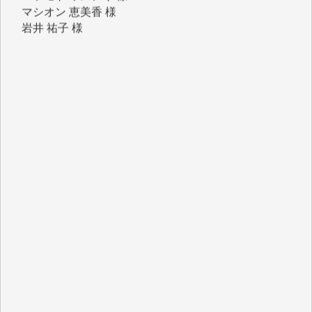
吉村 隆子 様
新城 靖 様
青木 要 様
T.Y. 様
K.O. 様
Y.S. 様
Y.N. 様
y.m. 様
R.N. 様
J.M. 様
T.N. 様
Y.T. 様
T.K. 様
ASAKO TAKAESU 様
マシオン恵美香 様
平野智生 様
山本賢二 様
吉住俊昭 様
徳山匡 様