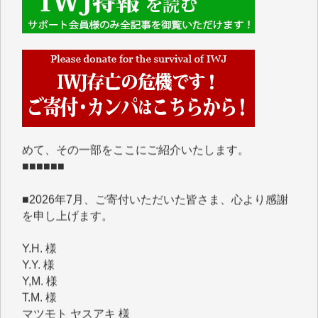
■■■■■■
IWJには、ご寄付・カンパをいただいた方々より、た
くさんの応援のメッセージが届いています。感謝を込
めて、その一部をここにご紹介いたします。
■■■■■■
■2026年7月、ご寄付いただいた皆さま、心より感謝
を申し上げます。
Y.H. 様
Y.Y. 様
Y,M. 様
T.M. 様
マツモト ヤスアキ 様
マシオン 恵美香 様
岩井 祐子 様