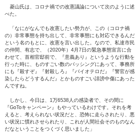
菱山氏は、コロナ禍での改憲議論について次のように述
べた。
「なにがなんでも改憲したい勢力が、この（コロナ禍
の）非常事態を持ち出して、非常事態にも対応できるんだ
という名のもとに、改憲を言い出した。なので、私達市民
の仲間、有志で、（2020年）4月7日の緊急事態宣言に合
わせて、首相官邸前で、『意義あり』というような行動を
行った時に、ものすごい数のバッシングにあって、事務所
にも『殺すぞ』『射殺しろ』『バイオテロだ』『警官が感
染したらどうするんだ』とかものすごい誹謗中傷にあった
んですね。
しかし、今日は、1万6538人の感染者で、その間に
『GoToキャンペーン』もやっているわけです。それを考
えると、考えられない状況だと、恐怖に走らされたり、悪
い状況に慣れさせられたり、これが人間社会そのものなん
だなということをつくづく思いました」