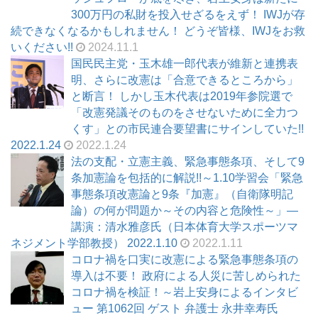
300万円の私財を投入せざるをえず！ IWJが存
続できなくなるかもしれません！ どうぞ皆様、IWJをお救
いください!!
2024.11.1
国民民主党・玉木雄一郎代表が維新と連携表
明、さらに改憲は「合意できるところから」
と断言！ しかし玉木代表は2019年参院選で
「改憲発議そのものをさせないために全力つ
くす」との市民連合要望書にサインしていた!!
2022.1.24
2022.1.24
法の支配・立憲主義、緊急事態条項、そして9
条加憲論を包括的に解説!!～1.10学習会「緊急
事態条項改憲論と9条『加憲』（自衛隊明記
論）の何が問題か～その内容と危険性～」―
講演：清水雅彦氏（日本体育大学スポーツマ
ネジメント学部教授） 2022.1.10
2022.1.11
コロナ禍を口実に改憲による緊急事態条項の
導入は不要！ 政府による人災に苦しめられた
コロナ禍を検証！～岩上安身によるインタビ
ュー 第1062回 ゲスト 弁護士 永井幸寿氏