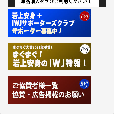
切るには到底及ばない額ですが病気の妻を抱えている
私にとっては精一杯のカンパです。
かねてよりIWJが発してきた膨大な取材記事や解説記
事、そして各界の方々とのインタビューは大袈裟では
なく、極めて重要な知的財産だと思っています。
Windows7の頃はIWJの動画もRealPlayerで録画でき
て、かなりの動画をDVDに焼きこんで保存していま
した。
しかし、それが出来なくなって以降はExcelなどを使
ってハイパーリンクを張り、重要と思われる記事にい
つでも簡単にアクセスできるようにして来ました。し
かし、それができるのもコンテンツがサーバーに保存
されているからこそのことであり、そのサーバーが使
えなくなってしまえば二度と視ることが出来なくなっ
てしまいます。
「何とかしなければ、何とかしてほしい。」と思いな
がらも前述した事情でどうにもならない自分の非力に
歯ぎしりするばかりです。（T.M.様）