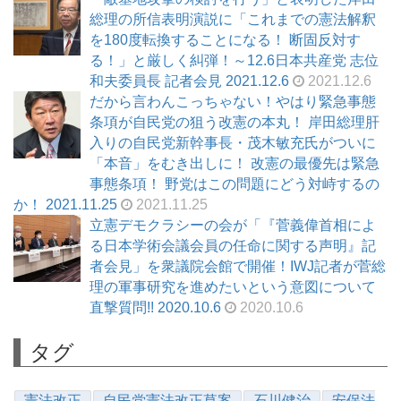
総理の所信表明演説に「これまでの憲法解釈
を180度転換することになる！ 断固反対す
る！」と厳しく糾弾！～12.6日本共産党 志位
和夫委員長 記者会見 2021.12.6
2021.12.6
だから言わんこっちゃない！やはり緊急事態
条項が自民党の狙う改憲の本丸！ 岸田総理肝
入りの自民党新幹事長・茂木敏充氏がついに
「本音」をむき出しに！ 改憲の最優先は緊急
事態条項！ 野党はこの問題にどう対峙するの
か！ 2021.11.25
2021.11.25
立憲デモクラシーの会が「『菅義偉首相によ
る日本学術会議会員の任命に関する声明』記
者会見」を衆議院会館で開催！IWJ記者が菅総
理の軍事研究を進めたいという意図について
直撃質問!! 2020.10.6
2020.10.6
タグ
憲法改正
自民党憲法改正草案
石川健治
安保法