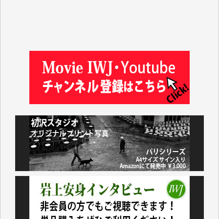
金 盛起 様
塩川 晃平 様
松本益美 様
井出 隆太 様
及川昭男 様
岩井祐子 様
藤田英之 様
藤岡比左志 様
井出 隆太 様
小池説夫 様
アオキカナメ 様
諸般の事情によりIWJ会費払えず今は非会員です。市
民側に立つ講演会にIWJのカメラマンをよく拝見して
おります。コンテンツが失われるのはあまりにもった
いない。少しでもお役立てください。（H.O.様）
今日、僅かですがカンパしました。（T.M.様）
今日、僅かですがカンパしました。IWJの危機を乗り