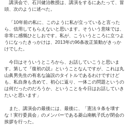
講演会で、石川健治教授は、講演をするにあたって、冒
頭、次のように述べた。
「10年前の私に、このように私が立っていると言った
ら、信用してもらえないと思います。そういう意味では、
非常に感慨ひとしおです。私が、こういうところに立つよ
うになったきっかけは、2013年の96条改正策動がきっか
けでした。
今日はそういうところから、お話していこうと思いま
す。第して『復初の説』ということなんですが、これは丸
山眞男先生の有名な論説のタイトルであるわけですけど
も、私自身も含めて、初心に返り、一体この問題というの
は何だったのだろうか、ということを今日はお話していき
たいと思います」
また、講演会の最後には、最後に、「憲法９条を壊す
な！実行委員会」のメンバーである菱山南帆子氏が閉会の
挨拶を行った。