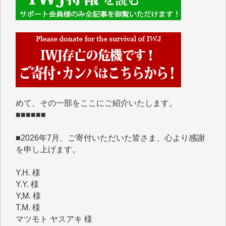
■■■■■■
IWJには、ご寄付・カンパをいただいた方々より、た
くさんの応援のメッセージが届いています。感謝を込
めて、その一部をここにご紹介いたします。
■■■■■■
■2026年7月、ご寄付いただいた皆さま、心より感謝
を申し上げます。
Y.H. 様
Y.Y. 様
Y,M. 様
T.M. 様
マツモト ヤスアキ 様
マシオン 恵美香 様