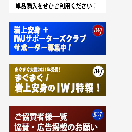
今日、僅かですがカンパしました。IWJの危機を乗り
切るには到底及ばない額ですが病気の妻を抱えている
私にとっては精一杯のカンパです。
かねてよりIWJが発してきた膨大な取材記事や解説記
事、そして各界の方々とのインタビューは大袈裟では
なく、極めて重要な知的財産だと思っています。
Windows7の頃はIWJの動画もRealPlayerで録画でき
て、かなりの動画をDVDに焼きこんで保存していま
した。
しかし、それが出来なくなって以降はExcelなどを使
ってハイパーリンクを張り、重要と思われる記事にい
つでも簡単にアクセスできるようにして来ました。し
かし、それができるのもコンテンツがサーバーに保存
されているからこそのことであり、そのサーバーが使
えなくなってしまえば二度と視ることが出来なくなっ
てしまいます。
「何とかしなければ、何とかしてほしい。」と思いな
がらも前述した事情でどうにもならない自分の非力に
歯ぎしりするばかりです。（T.M.様）