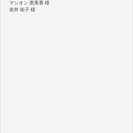
岩井 祐子 様
吉村 隆子 様
新城 靖 様
青木 要 様
T.Y. 様
K.O. 様
Y.S. 様
Y.N. 様
y.m. 様
R.N. 様
J.M. 様
T.N. 様
Y.T. 様
T.K. 様
ASAKO TAKAESU 様
マシオン恵美香 様
平野智生 様
山本賢二 様
吉住俊昭 様