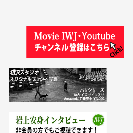
徳山匡 様
金 盛起 様
塩川 晃平 様
松本益美 様
井出 隆太 様
及川昭男 様
岩井祐子 様
藤田英之 様
藤岡比左志 様
井出 隆太 様
小池説夫 様
アオキカナメ 様
諸般の事情によりIWJ会費払えず今は非会員です。市
民側に立つ講演会にIWJのカメラマンをよく拝見して
おります。コンテンツが失われるのはあまりにもった
いない。少しでもお役立てください。（H.O.様）
今日、僅かですがカンパしました。（T.M.様）