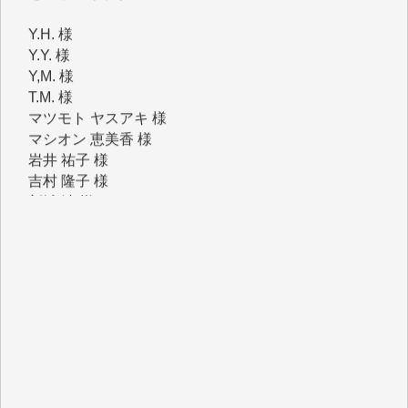
Y.Y. 様
Y,M. 様
T.M. 様
マツモト ヤスアキ 様
マシオン 恵美香 様
岩井 祐子 様
吉村 隆子 様
新城 靖 様
青木 要 様
T.Y. 様
K.O. 様
Y.S. 様
Y.N. 様
y.m. 様
R.N. 様
J.M. 様
T.N. 様
Y.T. 様
T.K. 様
ASAKO TAKAESU 様