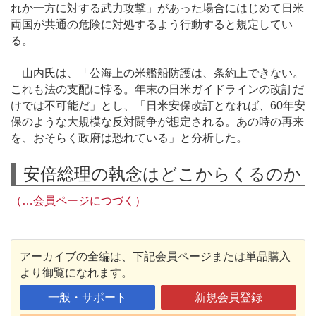
れか一方に対する武力攻撃」があった場合にはじめて日米
両国が共通の危険に対処するよう行動すると規定してい
る。
山内氏は、「公海上の米艦船防護は、条約上できない。
これも法の支配に悖る。年末の日米ガイドラインの改訂だ
けでは不可能だ」とし、「日米安保改訂となれば、60年安
保のような大規模な反対闘争が想定される。あの時の再来
を、おそらく政府は恐れている」と分析した。
安倍総理の執念はどこからくるのか
（…会員ページにつづく）
アーカイブの全編は、下記会員ページまたは単品購入
より御覧になれます。
一般・サポート
新規会員登録