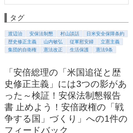
タグ
渡辺治
安保法制懇
村山談話
日米安全保障条約
歴史修正主義
山内敏弘
従軍慰安婦
立憲主義
集団的自衛権
憲法改正
生活保護
憲法9条
「安倍総理の「米国追従と歴
史修正主義」には3つの影があ
った～検証！安保法制懇報告
書 止めよう！安倍政権の「戦
争する国」づくり」への1件の
フィードバック