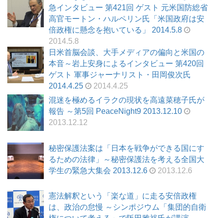
急インタビュー 第421回 ゲスト 元米国防総省
高官モートン・ハルペリン氏「米国政府は安
倍政権に懸念を抱いている」 2014.5.8
2014.5.8
日米首脳会談、大手メディアの偏向と米国の
本音～岩上安身によるインタビュー 第420回
ゲスト 軍事ジャーナリスト・田岡俊次氏
2014.4.25
2014.4.25
混迷を極めるイラクの現状を高遠菜穂子氏が
報告 ～第5回 PeaceNight9 2013.12.10
2013.12.12
秘密保護法案は「日本を戦争ができる国にす
るための法律」～秘密保護法を考える全国大
学生の緊急大集会 2013.12.6
2013.12.6
憲法解釈という「楽な道」に走る安倍政権
は、政治の怠慢 ～シンポジウム「集団的自衛