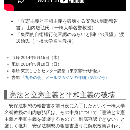
「立憲主義と平和主義を破壊する安保法制懇報告
書」 山内敏弘氏（一橋大学名誉教授）
「集団的自衛権行使容認のねらいと闘いの展望」 渡
辺治氏（一橋大学名誉教授）
収録 2014年5月15日（木）
配信 2014年5月18日（日）
場所 東京しごとセンター講堂（東京都千代田区）
告知
「九条の会」メールマガジンの詳細（第187号）
憲法と立憲主義と平和主義の破壊
安保法制懇の報告書を前日夜に入手したという一橋大学
名誉教授の山内敏弘氏は、その中身について「憲法と立憲
主義と平和主義を破壊するもので、到底容認できない」と
厳しく批判。安保法制懇の報告書通りに解釈改憲されれ