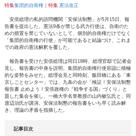
特集
集団的自衛権
｜特集
憲法改正
安倍総理の私的諮問機関「安保法制懇」が5月15日、報
告書を提出した。憲法9条が禁じる武力行使は、自衛のた
めの措置を禁じていないとして、個別的自衛権だけでなく
「集団的自衛権の行使」が可能であると結論づけ、これま
での政府の憲法解釈を覆した。
報告書を受けた安倍総理は同日18時、総理官邸で記者会
見し、報告書の中身を説明。集団的自衛権行使容認に積極
的な姿勢をみせた。総理会見と同時刻、飯田橋にある「東
京しごとセンター」では、九条の会が「検証！安保法制懇
報告書 止めよう！安倍政権の『戦争する国』づくり」と
題した集会を催し、一橋大学名誉教授の山内敏弘氏と、同
渡辺治氏が講演。安保法制懇の報告書をいち早く読み解
き、理論の矛盾を指摘した。
記事目次