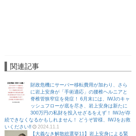
関連記事
財政危機にサーバー移転費用が加わり、さら
に岩上安身が「手術適応」の腰椎ヘルニアと
脊椎管狭窄症を発症！ 6月末には、IWJのキャ
ッシュフローが底を尽き、岩上安身は新たに
300万円の私財を投入せざるをえず！ IWJが存
続できなくなるかもしれません！ どうぞ皆様、IWJをお救
いください!!
2024.11.1
【大義なき解散総選挙11】岩上安身による緊