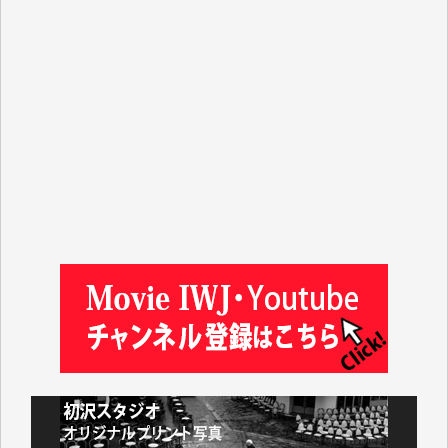
マシオン恵美香 様
平野智生 様
山本賢二 様
吉住俊昭 様
徳山匡 様
金 盛起 様
塩川 晃平 様
松本益美 様
井出 隆太 様
及川昭男 様
岩井祐子 様
藤田英之 様
藤岡比左志 様
井出 隆太 様
小池説夫 様
アオキカナメ 様
諸般の事情によりIWJ会費払えず今は非会員です。市
民側に立つ講演会にIWJのカメラマンをよく拝見して