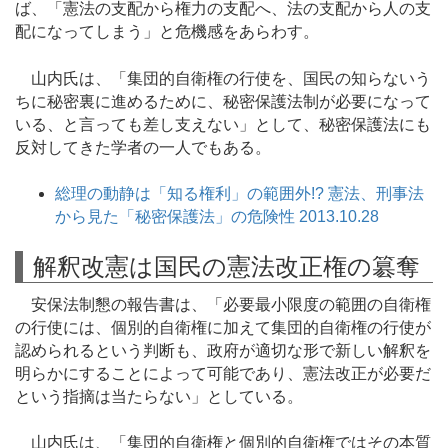
ば、「憲法の支配から権力の支配へ、法の支配から人の支
配になってしまう」と危機感をあらわす。
山内氏は、「集団的自衛権の行使を、国民の知らないう
ちに秘密裏に進めるために、秘密保護法制が必要になって
いる、と言っても差し支えない」として、秘密保護法にも
反対してきた学者の一人でもある。
総理の動静は「知る権利」の範囲外!? 憲法、刑事法
から見た「秘密保護法」の危険性 2013.10.28
解釈改憲は国民の憲法改正権の簒奪
安保法制懇の報告書は、「必要最小限度の範囲の自衛権
の行使には、個別的自衛権に加えて集団的自衛権の行使が
認められるという判断も、政府が適切な形で新しい解釈を
明らかにすることによって可能であり、憲法改正が必要だ
という指摘は当たらない」としている。
山内氏は、「集団的自衛権と個別的自衛権ではその本質