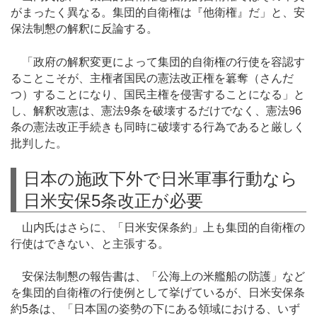
がまったく異なる。集団的自衛権は『他衛権』だ」と、安
保法制懇の解釈に反論する。
「政府の解釈変更によって集団的自衛権の行使を容認す
ることこそが、主権者国民の憲法改正権を簒奪（さんだ
つ）することになり、国民主権を侵害することになる」と
し、解釈改憲は、憲法9条を破壊するだけでなく、憲法96
条の憲法改正手続きも同時に破壊する行為であると厳しく
批判した。
日本の施政下外で日米軍事行動なら
日米安保5条改正が必要
山内氏はさらに、「日米安保条約」上も集団的自衛権の
行使はできない、と主張する。
安保法制懇の報告書は、「公海上の米艦船の防護」など
を集団的自衛権の行使例として挙げているが、日米安保条
約5条は、「日本国の姿勢の下にある領域における、いず