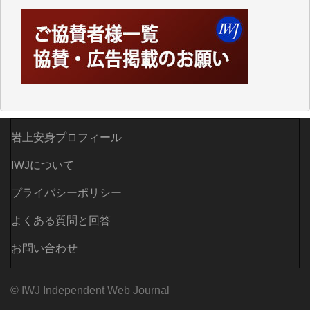
えなくなってしまえば二度と視ることが出来なくなっ
てしまいます。
「何とかしなければ、何とかしてほしい。」と思いな
がらも前述した事情でどうにもならない自分の非力に
歯ぎしりするばかりです。（T.M.様）
いつもまともな報道、ありがとうございます。（新城
靖 様）
岩上安身プロフィール
IWJについて
プライバシーポリシー
よくある質問と回答
お問い合わせ
© IWJ Independent Web Journal