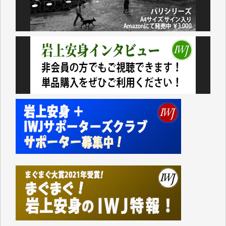
おります。コンテンツが失われるのはあまりにもった
いない。少しでもお役立てください。（H.O.様）
今日、僅かですがカンパしました。（T.M.様）
今日、僅かですがカンパしました。IWJの危機を乗り
切るには到底及ばない額ですが病気の妻を抱えている
私にとっては精一杯のカンパです。
かねてよりIWJが発してきた膨大な取材記事や解説記
事、そして各界の方々とのインタビューは大袈裟では
なく、極めて重要な知的財産だと思っています。
Windows7の頃はIWJの動画もRealPlayerで録画でき
て、かなりの動画をDVDに焼きこんで保存していま
した。
しかし、それが出来なくなって以降はExcelなどを使
ってハイパーリンクを張り、重要と思われる記事にい
つでも簡単にアクセスできるようにして来ました。し
かし、それができるのもコンテンツがサーバーに保存
されているからこそのことであり、そのサーバーが使