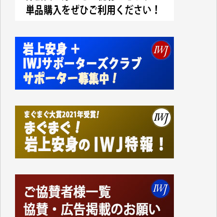
かねてよりIWJが発してきた膨大な取材記事や解説記
事、そして各界の方々とのインタビューは大袈裟では
なく、極めて重要な知的財産だと思っています。
Windows7の頃はIWJの動画もRealPlayerで録画でき
て、かなりの動画をDVDに焼きこんで保存していま
した。
しかし、それが出来なくなって以降はExcelなどを使
ってハイパーリンクを張り、重要と思われる記事にい
つでも簡単にアクセスできるようにして来ました。し
かし、それができるのもコンテンツがサーバーに保存
されているからこそのことであり、そのサーバーが使
えなくなってしまえば二度と視ることが出来なくなっ
てしまいます。
「何とかしなければ、何とかしてほしい。」と思いな
がらも前述した事情でどうにもならない自分の非力に
歯ぎしりするばかりです。（T.M.様）
いつもまともな報道、ありがとうございます。（新城
靖 様）