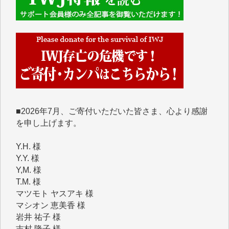
■■■■■■
IWJには、ご寄付・カンパをいただいた方々より、た
くさんの応援のメッセージが届いています。感謝を込
めて、その一部をここにご紹介いたします。
■■■■■■
■2026年7月、ご寄付いただいた皆さま、心より感謝
を申し上げます。
Y.H. 様
Y.Y. 様
Y,M. 様
T.M. 様
マツモト ヤスアキ 様
マシオン 恵美香 様
岩井 祐子 様
吉村 隆子 様
新城 靖 様