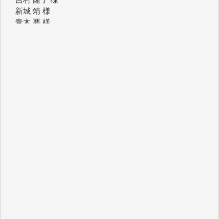
青木 要 様
T.Y. 様
K.O. 様
Y.S. 様
Y.N. 様
y.m. 様
R.N. 様
J.M. 様
T.N. 様
Y.T. 様
T.K. 様
ASAKO TAKAESU 様
マシオン恵美香 様
平野智生 様
山本賢二 様
吉住俊昭 様
徳山匡 様
金 盛起 様
塩川 晃平 様