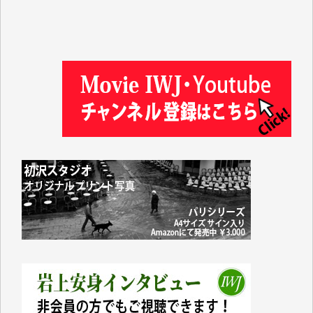
松本益美 様
井出 隆太 様
及川昭男 様
岩井祐子 様
藤田英之 様
藤岡比左志 様
井出 隆太 様
小池説夫 様
アオキカナメ 様
諸般の事情によりIWJ会費払えず今は非会員です。市
民側に立つ講演会にIWJのカメラマンをよく拝見して
おります。コンテンツが失われるのはあまりにもった
いない。少しでもお役立てください。（H.O.様）
今日、僅かですがカンパしました。（T.M.様）
今日、僅かですがカンパしました。IWJの危機を乗り
切るには到底及ばない額ですが病気の妻を抱えている
私にとっては精一杯のカンパです。