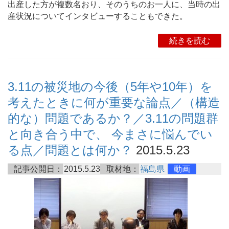
出産した方が複数名おり、そのうちのお一人に、当時の出
産状況についてインタビューすることもできた。
続きを読む
3.11の被災地の今後（5年や10年）を
考えたときに何が重要な論点／（構造
的な）問題であるか？／3.11の問題群
と向き合う中で、 今まさに悩んでい
る点／問題とは何か？
2015.5.23
記事公開日：
2015.5.23
取材地：
福島県
動画