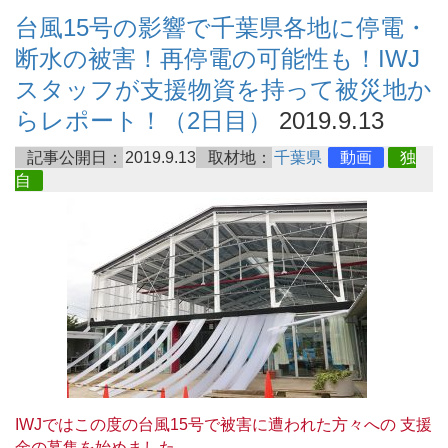
台風15号の影響で千葉県各地に停電・
断水の被害！再停電の可能性も！IWJ
スタッフが支援物資を持って被災地か
らレポート！（2日目）
2019.9.13
記事公開日：
2019.9.13
取材地：
千葉県
動画
独
自
IWJではこの度の台風15号で被害に遭われた方々への 支援
金の募集を始めました。