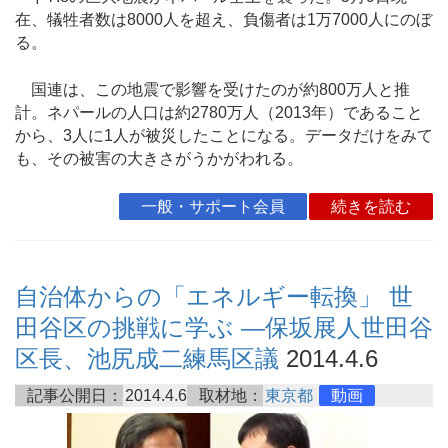
在、犠牲者数は8000人を超え、負傷者は1万7000人にのぼ
る。
国連は、この地震で影響を受けたのが約800万人と推
計。ネパールの人口は約2780万人（2013年）であること
から、3人に1人が被災したことになる。データだけをみて
も、その被害の大きさがうかがわれる。
一般・サポート会員
続きを読む
自治体からの「エネルギー転換」 世
田谷区の挑戦に学ぶ ―保坂展人世田谷
区長、池尻成二練馬区議
2014.4.6
記事公開日：
2014.4.6
取材地：
東京都
動画