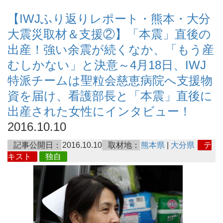
【IWJふり返りレポート・熊本・大分
大震災取材＆支援②】「本震」直後の
出産！強い余震が続くなか、「もう産
むしかない」と決意～4月18日、IWJ
特派チームは聖粒会慈恵病院へ支援物
資を届け、看護部長と「本震」直後に
出産された女性にインタビュー！
2016.10.10
記事公開日：
2016.10.10
取材地：
熊本県
|
大分県
テ
キスト
独自