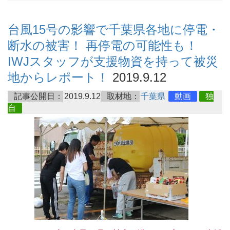
台風15号の影響で千葉県各地に停電・
断水の被害！ 再停電の可能性も！
IWJスタッフが支援物資を持って被災
地からレポート！
2019.9.12
記事公開日：
2019.9.12
取材地：
千葉県
動画
独
自