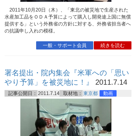
2011年10月20日（木）、「東北の被災地で生産された
水産加工品をＯＤＡ予算によって購入し開発途上国に無償
提供する」という外務省の方針に対する、外務省担当者へ
の抗議申し入れの模様。
一般・サポート会員
続きを読む
署名提出・院内集会『米軍への「思い
やり予算」を被災地に！』
2011.7.14
記事公開日：
2011.7.14
取材地：
東京都
動画