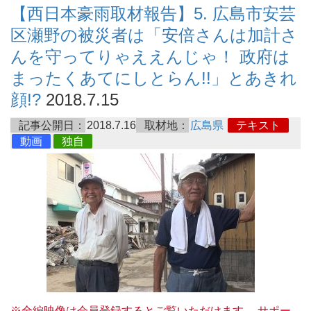
【西日本豪雨取材報告】5. 広島市安芸
区瀬野の被災者は「安倍さんは加計さ
んを守ってりゃええんじゃ！ 政府は
まったくあてにしとらん!!」とあきれ
顔!?
2018.7.15
記事公開日：
2018.7.16
取材地：
広島県
テキスト
動画
独自
※全編映像は会員登録するとご覧いただけます。 サポー