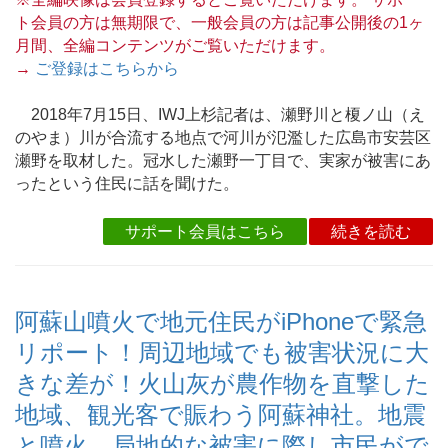
ト会員の方は無期限で、一般会員の方は記事公開後の1ヶ
月間、全編コンテンツがご覧いただけます。
→
ご登録はこちらから
2018年7月15日、IWJ上杉記者は、瀬野川と榎ノ山（え
のやま）川が合流する地点で河川が氾濫した広島市安芸区
瀬野を取材した。冠水した瀬野一丁目で、実家が被害にあ
ったという住民に話を聞けた。
サポート会員はこちら
続きを読む
阿蘇山噴火で地元住民がiPhoneで緊急
リポート！周辺地域でも被害状況に大
きな差が！火山灰が農作物を直撃した
地域、観光客で賑わう阿蘇神社。地震
と噴火、局地的な被害に際し市民がで