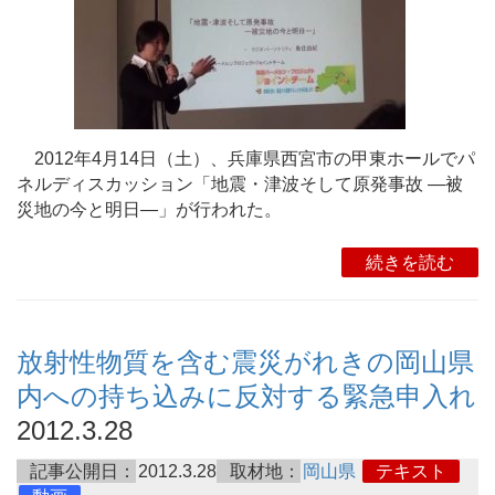
2012年4月14日（土）、兵庫県西宮市の甲東ホールでパ
ネルディスカッション「地震・津波そして原発事故 ―被
災地の今と明日―」が行われた。
続きを読む
放射性物質を含む震災がれきの岡山県
内への持ち込みに反対する緊急申入れ
2012.3.28
記事公開日：
2012.3.28
取材地：
岡山県
テキスト