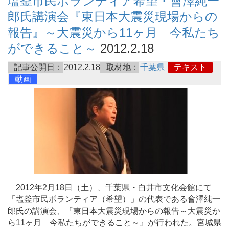
塩釜市民ボランティア希望・會澤純一
郎氏講演会『東日本大震災現場からの
報告』～大震災から11ヶ月 今私たち
ができること～
2012.2.18
記事公開日：
2012.2.18
取材地：
千葉県
テキスト
動画
2012年2月18日（土）、千葉県・白井市文化会館にて
「塩釜市民ボランティア（希望）」の代表である會澤純一
郎氏の講演会、『東日本大震災現場からの報告～大震災か
ら11ヶ月 今私たちができること～』が行われた。宮城県