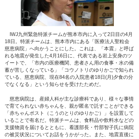
IWJ九州緊急特派チームが熊本市内に入って2日目の4月
18日。特派チームは、熊本市内にある「医療法人聖粒会
慈恵病院」へ向かうことにした。これは、「本震」と呼ば
れる地震が発生した4月16日に、代表である岩上安身のツ
イートで、「市内の医療機関、患者さん用の食事・水の備
蓄が苦しくなっている」「コウノトリのゆりかごで知られ
ている、慈恵病院、現在84名の入院患者18日(月)夕食の分
でなくなる」という知らせを受けたためだ。
慈恵病院は、産婦人科が主な診療科であり、様々な事情
で育てられない赤ちゃんを、親が匿名で託すことができる
「赤ちゃんポスト（こうのとりのゆりかご）」を設置して
いることで有名だ。特派チームは、食料品や飲料水などの
支援物資を届けるとともに、看護部長・竹部智子氏に病院
の被災状況についてお話をうかがった。また、地震直後に