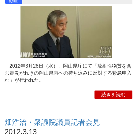
動画
2012年3月28日（水）、岡山県庁にて「放射性物質を含
む震災がれきの岡山県内への持ち込みに反対する緊急申入
れ」が行われた。
続きを読む
畑浩治・衆議院議員記者会見
2012.3.13