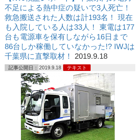
不足による熱中症の疑いで3人死亡！
救急搬送された人数は計193名！ 現在
も入院している人は33人！ 東電は177
台も電源車を保有しながら16日まで
86台しか稼働していなかった!? IWJは
千葉県に直撃取材！
2019.9.18
記事公開日：
2019.9.18
テキスト