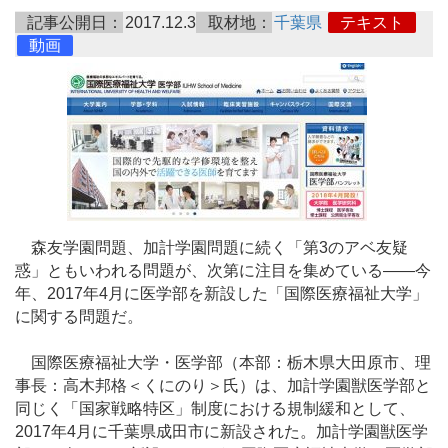
記事公開日：
2017.12.3
取材地：
千葉県
テキスト
動画
森友学園問題、加計学園問題に続く「第3のアベ友疑
惑」ともいわれる問題が、次第に注目を集めている――今
年、2017年4月に医学部を新設した「国際医療福祉大学」
に関する問題だ。
国際医療福祉大学・医学部（本部：栃木県大田原市、理
事長：高木邦格＜くにのり＞氏）は、加計学園獣医学部と
同じく「国家戦略特区」制度における規制緩和として、
2017年4月に千葉県成田市に新設された。加計学園獣医学