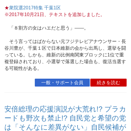
★
衆院選2017特集 千葉1区
※2017年10月21日、テキストを追加しました。
「８割方の女はハエだと思う」――。
そう言ってはばからない元フジテレビアナウンサー・長
谷川豊が、千葉１区で日本維新の会から出馬し、選挙を闘
っている。しかも、維新の比例南関東ブロックに1位で重
複登録されており、小選挙で落選した場合も、復活当選す
る可能性がある。
一般・サポート会員
続きを読む
安倍総理の応援演説が大荒れ!? プラカ
ードも野次も禁止!? 自民党と希望の党
は「そんなに差異がない」自民候補が