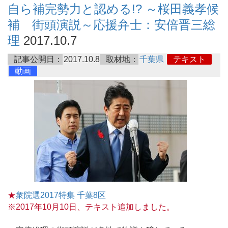
自ら補完勢力と認める!? ～桜田義孝候
補 街頭演説～応援弁士：安倍晋三総
理
2017.10.7
記事公開日：
2017.10.8
取材地：
千葉県
テキスト
動画
★
衆院選2017特集 千葉8区
※2017年10月10日、テキスト追加しました。