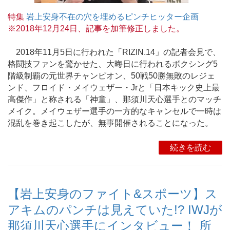
特集
岩上安身不在の穴を埋めるピンチヒッター企画
※2018年12月24日、記事を加筆修正しました。
2018年11月5日に行われた「RIZIN.14」の記者会見で、
格闘技ファンを驚かせた、大晦日に行われるボクシング5
階級制覇の元世界チャンピオン、50戦50勝無敗のレジェ
ンド、フロイド・メイウェザー・Jrと「日本キック史上最
高傑作」と称される「神童」、那須川天心選手とのマッチ
メイク。メイウェザー選手の一方的なキャンセルで一時は
混乱を巻き起こしたが、無事開催されることになった。
続きを読む
【岩上安身のファイト&スポーツ】ス
アキムのパンチは見えていた!? IWJが
那須川天心選手にインタビュー！ 所