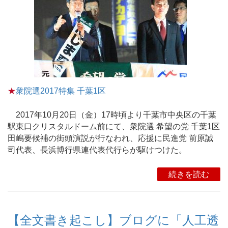
★
衆院選2017特集 千葉1区
2017年10月20日（金）17時頃より千葉市中央区の千葉
駅東口クリスタルドーム前にて、衆院選 希望の党 千葉1区
田嶋要候補の街頭演説が行なわれ、応援に民進党 前原誠
司代表、長浜博行県連代表代行らが駆けつけた。
続きを読む
【全文書き起こし】ブログに「人工透