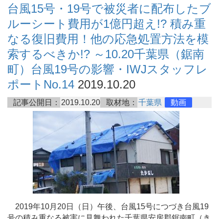
台風15号・19号で被災者に配布したブ
ルーシート費用が1億円超え!? 積み重
なる復旧費用！他の応急処置方法を模
索するべきか!? ～10.20千葉県（鋸南
町）台風19号の影響・IWJスタッフレ
ポートNo.14
2019.10.20
記事公開日：
2019.10.20
取材地：
千葉県
動画
2019年10月20日（日）午後、台風15号につづき台風19
号の積み重なる被害に見舞われた千葉県安房郡鋸南町（き