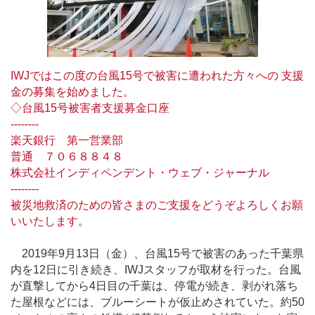
IWJではこの度の台風15号で被害に遭われた方々への 支援
金の募集を始めました。
◇台風15号被害者支援募金口座
--------
楽天銀行 第一営業部
普通 ７０６８８４８
株式会社インディペンデント・ウェブ・ジャーナル
--------
被災地救済のための皆さまのご支援をどうぞよろしくお願
いいたします。
2019年9月13日（金）、台風15号で被害のあった千葉県
内を12日に引き続き、IWJスタッフが取材を行った。台風
が直撃してから4日目の千葉は、停電が続き、剥がれ落ち
た屋根などには、ブルーシートが仮止めされていた。約50