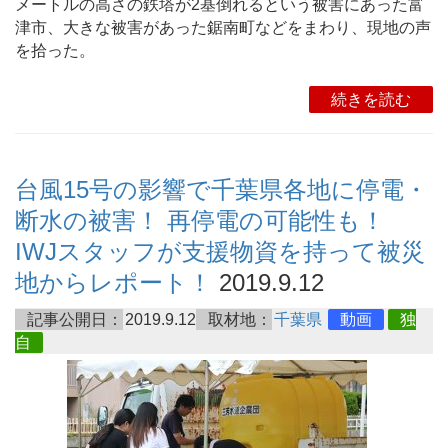
メートルの高さの鉄塔が2基倒れるという被害にあった富
津市、大きな被害があった鋸南町などをまわり、現地の声
を拾った。
続きを読む
台風15号の影響で千葉県各地に停電・
断水の被害！ 再停電の可能性も！
IWJスタッフが支援物資を持って被災
地からレポート！
2019.9.12
記事公開日：
2019.9.12
取材地：
千葉県
動画
独
自