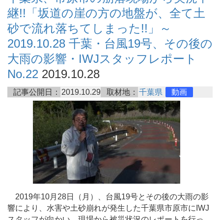
継!!「坂道の崖の方の地盤が、全て土
砂で流れ落ちてしまった!!」～
2019.10.28 千葉・台風19号、その後の
大雨の影響・IWJスタッフレポート
No.22
2019.10.28
記事公開日：
2019.10.29
取材地：
千葉県
動画
2019年10月28日（月）、台風19号とその後の大雨の影
響により、水害や土砂崩れが発生した千葉県市原市にIWJ
スタッフが向かい、現場から被災状況のレポートを行っ