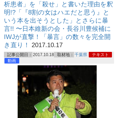
析患者」を「殺せ」と書いた理由を釈
明!?「『8割の女はハエだと思う』と
いう本を出そうとした」とさらに暴
言!! 〜日本維新の会・長谷川豊候補に
IWJが直撃！「暴言」の数々を完全開
き直り！
2017.10.17
記事公開日：
2017.10.18
取材地：
千葉県
テキスト
動画