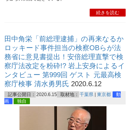
続きを読む
田中角栄「前総理逮捕」の再来なるか
ロッキード事件担当の検察OBらが法
務省に意見書提出！安倍総理直撃で検
察庁法改定を粉砕!? 岩上安身によるイ
ンタビュー 第999回 ゲスト 元最高検
察庁検事 清水勇男氏
2020.6.12
記事公開日：
2020.6.15
取材地：
千葉県
|
東京都
動
画
独自