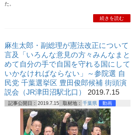
た。
続きを読む
麻生太郎・副総理が憲法改正について
言及「いろんな意見の方々みんなまと
めて自分の手で自国を守れる国にして
いかなければならない」～参院選 自
民党 千葉選挙区 豊田俊郎候補 街頭演
説会（JR津田沼駅北口）
2019.7.15
記事公開日：
2019.7.15
取材地：
千葉県
動画