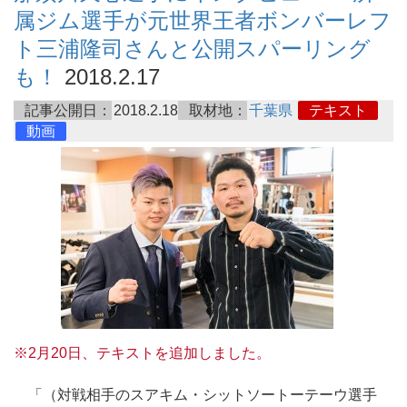
属ジム選手が元世界王者ボンバーレフ
ト三浦隆司さんと公開スパーリング
も！
2018.2.17
記事公開日：
2018.2.18
取材地：
千葉県
テキスト
動画
※2月20日、テキストを追加しました。
「（対戦相手のスアキム・シットソートーテーウ選手