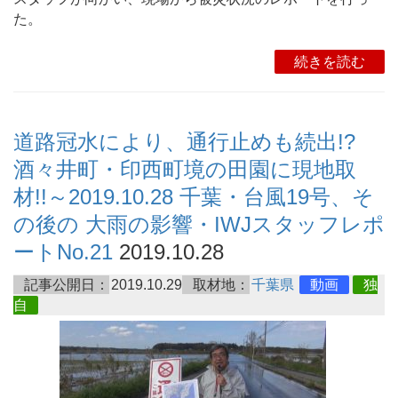
た。
続きを読む
道路冠水により、通行止めも続出!?
酒々井町・印西町境の田園に現地取
材!!～2019.10.28 千葉・台風19号、そ
の後の 大雨の影響・IWJスタッフレポ
ートNo.21
2019.10.28
記事公開日：
2019.10.29
取材地：
千葉県
動画
独
自