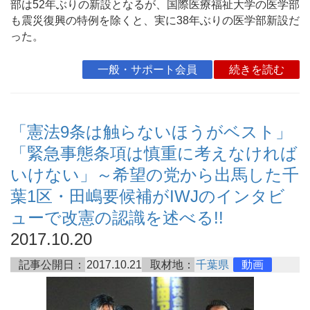
部は52年ぶりの新設となるが、国際医療福祉大学の医学部
も震災復興の特例を除くと、実に38年ぶりの医学部新設だ
った。
一般・サポート会員
続きを読む
「憲法9条は触らないほうがベスト」
「緊急事態条項は慎重に考えなければ
いけない」～希望の党から出馬した千
葉1区・田嶋要候補がIWJのインタビ
ューで改憲の認識を述べる!!
2017.10.20
記事公開日：
2017.10.21
取材地：
千葉県
動画