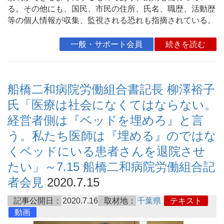
る。その他にも、国民、市民の住所、氏名、職歴、活動歴
等の個人情報が収集、監視される恐れも指摘されている。
一般・サポート会員
続きを読む
船橋二和病院労働組合書記長 柳澤裕子
氏「医療は社会になくてはならない。
経営者側は『ベッドを埋めろ』と言
う。私たち医師は『埋める』のではな
くベッドにいる患者さんを退院させ
たい」～7.15 船橋二和病院労働組合記
者会見
2020.7.15
記事公開日：
2020.7.16
取材地：
千葉県
テキスト
動画