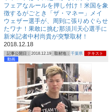
フェアなルールを押し付け！米国を象
徴するがごとき「ザ・マネー」メイ
ウェザー選手が、周到に張りめぐらせ
たワナ！果敢に挑む那須川天心選手に
新米記者中村尚貴が突撃取材！
2018.12.18
記事公開日：
2018.12.19
取材地：
千葉県
テキスト
動画