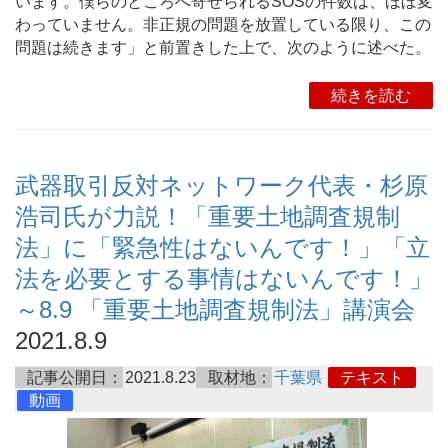
います。僕らのところへ寄せられるSOSの件数は、ほぼ変
わっていません。非正規の問題を放置している限り、この
問題は続きます」と前置きした上で、次のように述べた。
続きを読む
武器取引反対ネットワーク代表・杉原
浩司氏が力説！「重要土地調査規制
法」に「緊急性はないんです！」「立
法を必要とする事情はないんです！」
～8.9 「重要土地調査規制法」講演会
2021.8.9
記事公開日：
2021.8.23
取材地：
千葉県
テキスト
動画