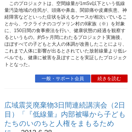
このプロジェクトは、空間線量が1mSv以下という低線
量汚染地域の住民が、頭痛や鼻血、関節痛や皮膚疾患、神
経障害などといった症状を訴えるケースが相次いでいるこ
とから、ウクライナのコヴァリン村の9家族（※）を対象
に、150日間の食事療法を行い、健康状態の経過を観察す
るというもの。約5ヶ月間にわたるプロジェクト実施後、
ほぼすべての子どもと大人の体調が改善したことにより、
これまで人体に影響が出るとされていた放射線量より低レ
ベルでも、健康に被害を及ぼすことを実証したプロジェク
トとなった。
一般・サポート会員
続きを読む
広域震災廃棄物3日間連続講演会（2日
目）「『低線量』内部被曝から子ども
たちのいのちと人権をまもるため