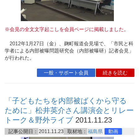
※会見の全文文字起こしを会員ページに掲載しました。
2012年1月27日（金）、麹町報道会見場で、「市民と科
学者による内部被曝問題研究会（内部被曝研）記者会見」
が行われた。
一般・サポート会員
続きを読む
「子どもたちを内部被ばくから守る
ために」松井英介さん講演会とリレー
トーク＆野外ライブ
2011.11.23
記事公開日：
2011.11.23
取材地：
福島県
動画