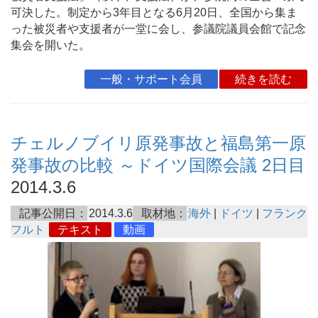
可決した。制定から3年目となる6月20日、全国から集ま
った被災者や支援者が一堂に会し、参議院議員会館で記念
集会を開いた。
一般・サポート会員
続きを読む
チェルノブイリ原発事故と福島第一原
発事故の比較 ～ドイツ国際会議 2日目
2014.3.6
記事公開日：
2014.3.6
取材地：
海外
|
ドイツ
|
フランク
フルト
テキスト
動画