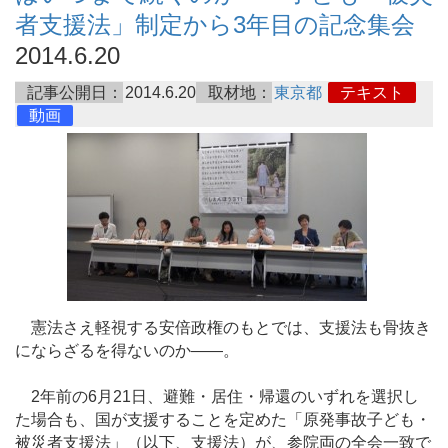
者支援法」制定から3年目の記念集会
2014.6.20
記事公開日：
2014.6.20
取材地：
東京都
テキスト
動画
憲法さえ軽視する安倍政権のもとでは、支援法も骨抜き
にならざるを得ないのか――。
2年前の6月21日、避難・居住・帰還のいずれを選択し
た場合も、国が支援することを定めた「原発事故子ども・
被災者支援法」（以下、支援法）が、参院両の全会一致で