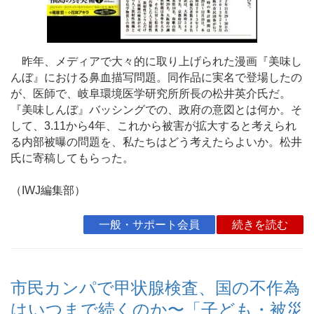
昨年、メディアで大々的に取り上げられた漫画『美味し
んぼ』における鼻血描写問題。同作品に実名で登場したの
が、医師で、岐阜環境医学研究所所長の松井英介氏だ。
『美味しんぼ』バッシングでの、政府の意図とは何か。そ
して、3.11から4年、これから被害が拡大すると考えられ
る内部被曝の問題を、私たちはどう考えたらよいか。松井
氏に寄稿してもらった。
（IWJ編集部）
一般・サポート会員
続きを読む
市民カンパで甲状腺検査、国の不作為
はいつまで続くのか〜「子ども・被災