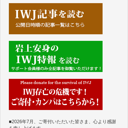
■■■■■■
IWJには、ご寄付・カンパをいただいた方々より、た
くさんの応援のメッセージが届いています。感謝を込
めて、その一部をここにご紹介いたします。
■■■■■■
■2026年7月、ご寄付いただいた皆さま、心より感謝
を申し上げます。
Y.H. 様
Y.Y. 様