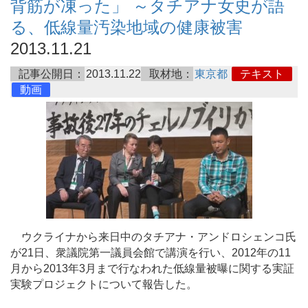
背筋が凍った」 ～タチアナ女史が語
る、低線量汚染地域の健康被害
2013.11.21
記事公開日：
2013.11.22
取材地：
東京都
テキスト
動画
ウクライナから来日中のタチアナ・アンドロシェンコ氏
が21日、衆議院第一議員会館で講演を行い、2012年の11
月から2013年3月まで行なわれた低線量被曝に関する実証
実験プロジェクトについて報告した。