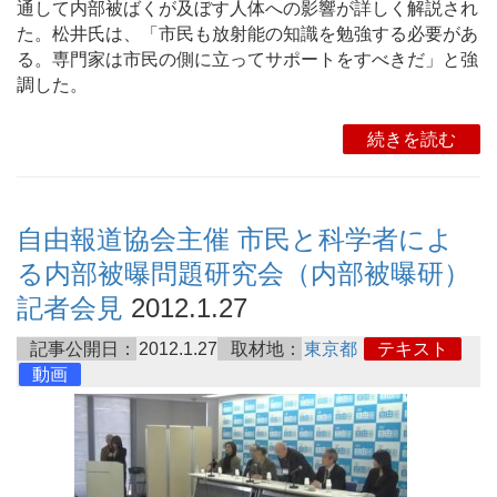
通して内部被ばくが及ぼす人体への影響が詳しく解説され
た。松井氏は、「市民も放射能の知識を勉強する必要があ
る。専門家は市民の側に立ってサポートをすべきだ」と強
調した。
続きを読む
自由報道協会主催 市民と科学者によ
る内部被曝問題研究会（内部被曝研）
記者会見
2012.1.27
記事公開日：
2012.1.27
取材地：
東京都
テキスト
動画