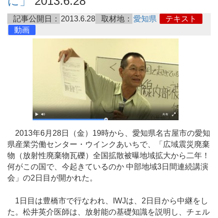
に」
2013.6.28
記事公開日：
2013.6.28
取材地：
愛知県
テキスト
動画
2013年6月28日（金）19時から、愛知県名古屋市の愛知
県産業労働センター・ウインクあいちで、「広域震災廃棄
物（放射性廃棄物瓦礫）全国拡散被曝地域拡大から二年！
何がこの国で、今起きているのか 中部地域3日間連続講演
会」の2日目が開かれた。
1日目は豊橋市で行なわれ、IWJは、2日目から中継をし
た。松井英介医師は、放射能の基礎知識を説明し、チェル