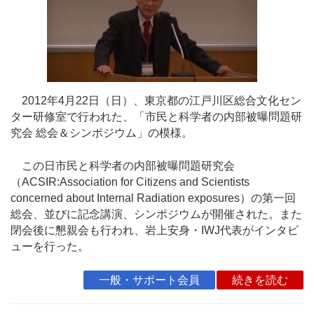
2012年4月22日（日）、東京都の江戸川区総合文化セン
ター研修室で行われた、「市民と科学者の内部被曝問題研
究会 総会＆シンポジウム」の模様。
この日市民と科学者の内部被曝問題研究会
（ACSIR:Association for Citizens and Scientists
concerned about Internal Radiation exposures）の第一回
総会、並びに記念講演、シンポジウムが開催された。また
閉会後に懇親会も行われ、岩上安身・IWJ代表がインタビ
ューを行った。
一般・サポート会員
続きを読む