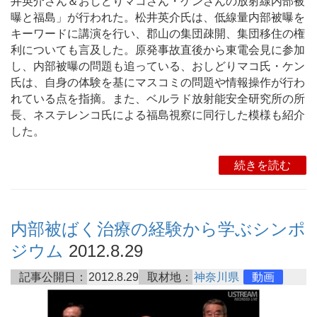
井英介さん＆おしどりマコさん・ケンさんの放射線内部被
曝と福島」が行われた。松井英介氏は、低線量内部被曝を
キーワードに講演を行い、郡山の集団疎開、集団移住の権
利についても言及した。原発事故直後から東電会見に参加
し、内部被曝の問題も追っている、おしどりマコ氏・ケン
氏は、自身の体験を基にマスコミの問題や情報操作が行わ
れている点を指摘。また、ベルラド放射能安全研究所の所
長、ネステレンコ氏による福島視察に同行した模様も紹介
した。
続きを読む
内部被ばく治療の経験から学ぶシンポ
ジウム
2012.8.29
記事公開日：
2012.8.29
取材地：
神奈川県
動画