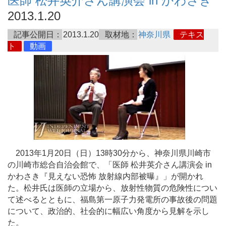
医師 松井英介さん講演会 in かわさき
2013.1.20
記事公開日：
2013.1.20
取材地：
神奈川県
テキス
ト
動画
2013年1月20日（日）13時30分から、神奈川県川崎市
の川崎市総合自治会館で、「医師 松井英介さん講演会 in
かわさき『見えない恐怖 放射線内部被曝』」が開かれ
た。松井氏は医師の立場から、放射性物質の危険性につい
て述べるとともに、福島第一原子力発電所の事故後の問題
について、政治的、社会的に幅広い角度から見解を示し
た。