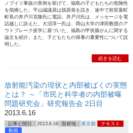
ノブイリ事故の実例を挙げて、福島の子どもたちの危険性
を指摘した。平山誠議員は脱原発を説き、途中で前双葉町
町長の井戸川克隆氏に電話。井戸川氏は、メッセージを電
話越しに訴えた。大沼淳一氏は、岡山大学の津田教授のア
ウトブレーク疫学に基づいた、福島の甲状腺がんに関する
論文を紹介。また、子どもたちの保養の重要性について説
明した。
続きを読む
放射能汚染の現状と内部被ばくの実態
とは？ ～「市民と科学者の内部被曝
問題研究会」研究報告会 2日目
2013.6.16
記事公開日：
2013.6.16
取材地：
東京都
テキスト
動画