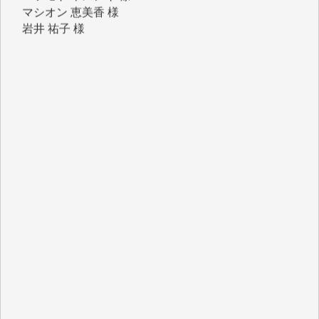
岩井 祐子 様
吉村 隆子 様
新城 靖 様
青木 要 様
T.Y. 様
K.O. 様
Y.S. 様
Y.N. 様
y.m. 様
R.N. 様
J.M. 様
T.N. 様
Y.T. 様
T.K. 様
ASAKO TAKAESU 様
マシオン恵美香 様
平野智生 様
山本賢二 様
吉住俊昭 様