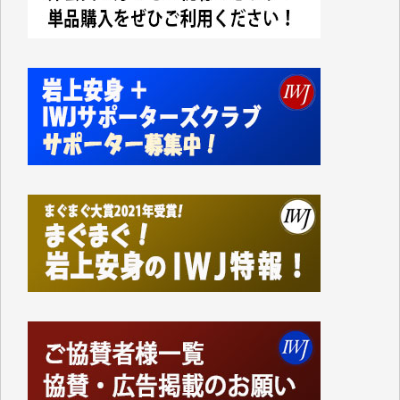
今日、僅かですがカンパしました。IWJの危機を乗り
切るには到底及ばない額ですが病気の妻を抱えている
私にとっては精一杯のカンパです。
かねてよりIWJが発してきた膨大な取材記事や解説記
事、そして各界の方々とのインタビューは大袈裟では
なく、極めて重要な知的財産だと思っています。
Windows7の頃はIWJの動画もRealPlayerで録画でき
て、かなりの動画をDVDに焼きこんで保存していま
した。
しかし、それが出来なくなって以降はExcelなどを使
ってハイパーリンクを張り、重要と思われる記事にい
つでも簡単にアクセスできるようにして来ました。し
かし、それができるのもコンテンツがサーバーに保存
されているからこそのことであり、そのサーバーが使
えなくなってしまえば二度と視ることが出来なくなっ
てしまいます。
「何とかしなければ、何とかしてほしい。」と思いな
がらも前述した事情でどうにもならない自分の非力に
歯ぎしりするばかりです。（T.M.様）