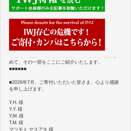
■■■■■■
IWJには、ご寄付・カンパをいただいた方々より、た
くさんの応援のメッセージが届いています。感謝を込
めて、その一部をここにご紹介いたします。
■■■■■■
■2026年7月、ご寄付いただいた皆さま、心より感謝
を申し上げます。
Y.H. 様
Y.Y. 様
Y,M. 様
T.M. 様
マツモト ヤスアキ 様
マシオン 恵美香 様