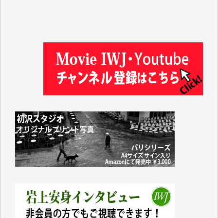
徳山匡 様
金 盛起 様
塩川 晃平 様
松本益美 様
井出 隆太 様
及川昭男 様
岩井祐子 様
藤田英之 様
藤岡比左志 様
井出 隆太 様
小池説夫 様
アオキカナメ 様
諸般の事情によりIWJ会費払えず今は非会員です。市
民側に立つ講演会にIWJのカメラマンをよく拝見して
おります。コンテンツが失われるのはあまりにもった
いない。少しでもお役立てください。（H.O.様）
今日、僅かですがカンパしました。（T.M.様）