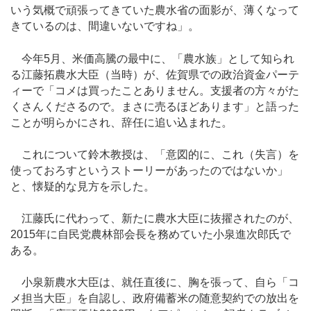
いう気概で頑張ってきていた農水省の面影が、薄くなって
きているのは、間違いないですね」。
今年5月、米価高騰の最中に、「農水族」として知られ
る江藤拓農水大臣（当時）が、佐賀県での政治資金パーテ
ィーで「コメは買ったことありません。支援者の方々がた
くさんくださるので。まさに売るほどあります」と語った
ことが明らかにされ、辞任に追い込まれた。
これについて鈴木教授は、「意図的に、これ（失言）を
使っておろすというストーリーがあったのではないか」
と、懐疑的な見方を示した。
江藤氏に代わって、新たに農水大臣に抜擢されたのが、
2015年に自民党農林部会長を務めていた小泉進次郎氏で
ある。
小泉新農水大臣は、就任直後に、胸を張って、自ら「コ
メ担当大臣」を自認し、政府備蓄米の随意契約での放出を