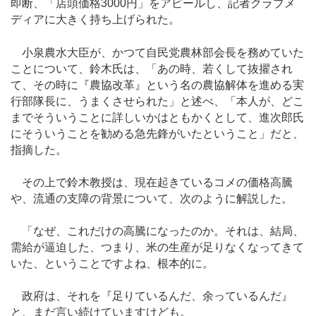
即断、「店頭価格3000円」をアピールし、記者クラブメ
ディアに大きく持ち上げられた。
小泉農水大臣が、かつて自民党農林部会長を務めていた
ことについて、鈴木氏は、「あの時、若くして抜擢され
て、その時に『農協改革』という名の農協解体を進める実
行部隊長に、うまくさせられた」と述べ、「本人が、どこ
までそういうことに詳しいかはともかくとして、進次郎氏
にそういうことを勧める急先鋒がいたということ」だと、
指摘した。
その上で鈴木教授は、現在起きているコメの価格高騰
や、流通の支障の背景について、次のように解説した。
「なぜ、これだけの高騰になったのか。それは、結局、
需給が逼迫した、つまり、米の生産が足りなくなってきて
いた、ということですよね、根本的に。
政府は、それを『足りているんだ、余っているんだ』
と、まだ言い続けていますけども。