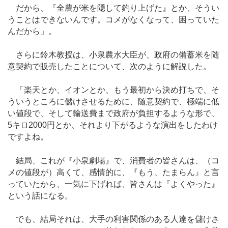
だから、『全農が米を隠して釣り上げた』とか、そうい
うことはできないんです。コメがなくなって、困っていた
んだから」。
さらに鈴木教授は、小泉農水大臣が、政府の備蓄米を随
意契約で販売したことについて、次のように解説した。
「楽天とか、イオンとか、もう最初から決め打ちで、そ
ういうところに儲けさせるために、随意契約で、極端に低
い値段で、そして輸送費まで政府が負担するような形で、
5キロ2000円とか、それより下がるような演出をしたわけ
ですよね。
結局、これが『小泉劇場』で、消費者の皆さんは、（コ
メの値段が）高くて、感情的に、『もう、たまらん』と言
っていたから、一気に下げれば、皆さんは『よくやった』
という話になる。
でも、結局それは、大手の利害関係のある人達を儲けさ