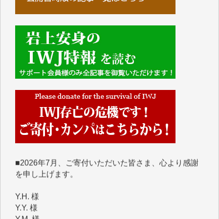
■■■■■■
IWJには、ご寄付・カンパをいただいた方々より、た
くさんの応援のメッセージが届いています。感謝を込
めて、その一部をここにご紹介いたします。
■■■■■■
■2026年7月、ご寄付いただいた皆さま、心より感謝
を申し上げます。
Y.H. 様
Y.Y. 様
Y,M. 様
T.M. 様
マツモト ヤスアキ 様