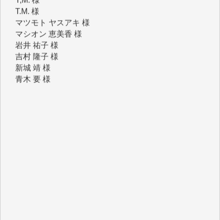
マシオン 恵美香 様
岩井 祐子 様
吉村 隆子 様
新城 靖 様
青木 要 様
T.Y. 様
K.O. 様
Y.S. 様
Y.N. 様
y.m. 様
R.N. 様
J.M. 様
T.N. 様
Y.T. 様
T.K. 様
ASAKO TAKAESU 様
マシオン恵美香 様
平野智生 様
山本賢二 様
吉住俊昭 様