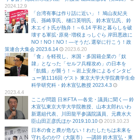
2024.12.9
「台湾有事は作り話に近い」！ 鳩山友紀夫
氏、孫崎享氏、樋口英明氏、鈴木宣弘氏、鈴
木エイト氏が熱弁！～6.14 平和と暮らしを破
壊する軍拡･原発･増税まっしぐら 岸田悪政に
NO！NO！NO！―そうだ､選挙に行こう！政
策連合大集会 2023.6.14
2023.6.20
「食」を軽視し、米国・多国籍企業の「奴
隷」となった「セルフ兵糧攻め」の日本を
「飢餓」が襲う！～岩上安身によるインタビ
ュー第1116回 ゲスト 東京大学大学院農学生命
科学研究科・鈴木宣弘教授 2023.4.3
2023.4.4
ここが問題 日米FTA ―各党・議員に聞く― 鈴
木宣弘東京大学大学院教授、山本太郎れいわ
新選組代表、川田龍平参議院議員、元農水大
臣山田正彦氏ほか 2019.10.10
2019.10.23
日本の食と農が危ない！わたしたちは未来を
守れるのか!?（大阪市） ―講師 鈴木宣弘・東