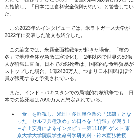
と指摘し、「日本には食料安全保障がない」と警告してい
た。
この2023年のインタビューでは、米ラトガース大学が
2022年に発表した論文も紹介した。
この論文では、米露全面核戦争が起きた場合、「核の
冬」で地球全体が急激に寒冷化し、2年以内で世界の50億
人が飢餓に直面。日本での餓死者は、国際的な食料貿易が
ストップした場合、1億2430万人、つまり日本国民ほぼ全
員が餓死すると予測されている。
また、インド・パキスタンでの局地的な核戦争でも、日
本での餓死者は7690万人と想定されている。
「食」を軽視し、米国・多国籍企業の「奴隷」とな
った「セルフ兵糧攻め」の日本を「飢餓」が襲う！
～岩上安身によるインタビュー第1116回 ゲスト 東
京大学大学院農学生命科学研究科・鈴木宣弘教授