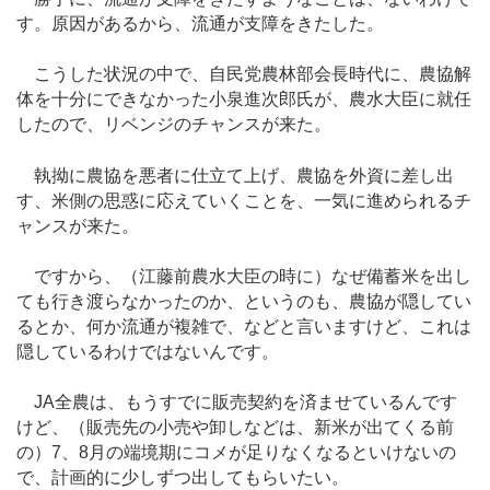
す。原因があるから、流通が支障をきたした。
こうした状況の中で、自民党農林部会長時代に、農協解
体を十分にできなかった小泉進次郎氏が、農水大臣に就任
したので、リベンジのチャンスが来た。
執拗に農協を悪者に仕立て上げ、農協を外資に差し出
す、米側の思惑に応えていくことを、一気に進められるチ
ャンスが来た。
ですから、（江藤前農水大臣の時に）なぜ備蓄米を出し
ても行き渡らなかったのか、というのも、農協が隠してい
るとか、何か流通が複雑で、などと言いますけど、これは
隠しているわけではないんです。
JA全農は、もうすでに販売契約を済ませているんです
けど、（販売先の小売や卸しなどは、新米が出てくる前
の）7、8月の端境期にコメが足りなくなるといけないの
で、計画的に少しずつ出してもらいたい。