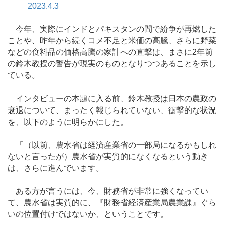
2023.4.3
今年、実際にインドとパキスタンの間で紛争が再燃した
ことや、昨年から続くコメ不足と米価の高騰、さらに野菜
などの食料品の価格高騰の家計への直撃は、まさに2年前
の鈴木教授の警告が現実のものとなりつつあることを示し
ている。
インタビューの本題に入る前、鈴木教授は日本の農政の
衰退について、まったく報じられていない、衝撃的な状況
を、以下のように明らかにした。
「（以前、農水省は経済産業省の一部局になるかもしれ
ないと言ったが）農水省が実質的になくなるという動き
は、さらに進んでいます。
ある方が言うには、今、財務省が非常に強くなってい
て、農水省は実質的に、『財務省経済産業局農業課』ぐら
いの位置付けではないか、ということです。