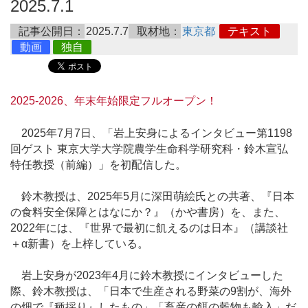
2025.7.1
記事公開日：
2025.7.7
取材地：
東京都
テキスト
動画
独自
2025-2026、年末年始限定フルオープン！
2025年7月7日、「岩上安身によるインタビュー第1198
回ゲスト 東京大学大学院農学生命科学研究科・鈴木宣弘
特任教授（前編）」を初配信した。
鈴木教授は、2025年5月に深田萌絵氏との共著、『日本
の食料安全保障とはなにか？』（かや書房）を、また、
2022年には、『世界で最初に飢えるのは日本』（講談社
＋α新書）を上梓している。
岩上安身が2023年4月に鈴木教授にインタビューした
際、鈴木教授は、「日本で生産される野菜の9割が、海外
の畑で『種採り』したもの」「畜産の餌の穀物も輸入」だ