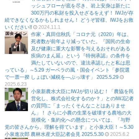
ッシュフローが底を尽き、岩上安身は新たに
300万円の私財を投入せざるをえず！ IWJが存
続できなくなるかもしれません！ どうぞ皆様、IWJをお救
いください!!
2024.11.1
作家・真田信秋氏「コロナ元（2020）年は、
死者数が前年より減っていた。『国民の生命
及び健康に重大な影響を与えるおそれがある
疾病のまん延』という『特例承認』の条件を
満たしていないので、違法承認したと私は思
っている」～5.29 ガーベラの風・国会イベント「参院選
で一票一揆 しょぼい減税を―ぶっ壊す」 2025.5.29
2025.6.23
小泉新農水大臣にIWJが切り込む！「農協を民
営化し、株式会社化するのか？」とのIWJ記者
の質問に「まったくそんなことはありませ
ん」！ さらに小農の生業を破壊する農地の大
規模化・集約化への懸念については、「与野
党の皆さんから、理解を得ています」と小泉大臣！～5.30
小泉進次郎 農林水産大臣記者会見 2025.5.30
2025.6.2