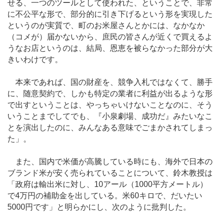
せる、一つのツールとして使われた、ということで、非常
に不公平な形で、部分的に引き下げるという形を実現した
というのが実質で、町のお米屋さんとかには、なかなか
（コメが）届かないから、庶民の皆さんが近くで買えるよ
うなお店というのは、結局、恩恵を被らなかった部分が大
きいわけです。
本来であれば、国の財産を、競争入札ではなくて、勝手
に、随意契約で、しかも特定の業者に利益が出るような形
で出すということは、やっちゃいけないことなのに、そう
いうことまでしてでも、『小泉劇場、成功だ』みたいなこ
とを演出したのに、みんなある意味でごまかされてしまっ
た」。
また、国内で米価が高騰している時にも、海外で日本の
ブランド米が安く売られていることについて、鈴木教授は
「政府は輸出米に対し、10アール（1000平方メートル）
で4万円の補助金を出している。米60キロで、だいたい
5000円です」と明らかにし、次のように批判した。