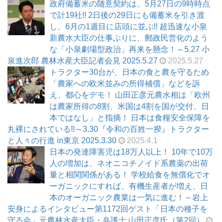
政府備蓄米の随意契約は、5月27日の9時時点
で計19社!! 2日後の29日にも備蓄米を引き渡
し、6月の1週目に店頭に並ぶ!! 超迅速な小泉
新農水大臣の仕事ぶりに、郵政民営化のよう
な「小泉劇場型政治」再来を懸念！～5.27 小
泉進次郎 農林水産大臣記者会見 2025.5.27
2025.5.27
トラクター30台が、日本の食と農を守るため
「農家への欧米並みの所得補償」などを訴
え、都心をデモ！ 山田正彦元農水相は「欧州
は農家所得の8割、米国は4割を国が交付、日
本ではなし」と指摘！ 日本は食糧安全保障を
丸裸にされている!!～3.30『令和の百姓一揆』トラクター
と人々の行進 in東京 2025.3.30
2025.4.1
日本の発達障害児は18万人以上！ 10年で10万
人の増加は、ネオニコチノイド系農薬の出荷
量と相関関係がある！ 学校給食を無償化でオ
ーガニックにすれば、有機生産者が増え、日
本のオーガニック農業は一気に進む！～岩上
安身によるインタビュー第1172回ゲスト「日本の種子を
守る会」元農林水産大臣・弁護士 山田正彦氏（第2回）