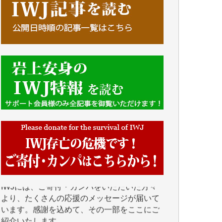
■■■■■■
IWJには、ご寄付・カンパをいただいた方々
より、たくさんの応援のメッセージが届いて
います。感謝を込めて、その一部をここにご
紹介いたします。
■■■■■■