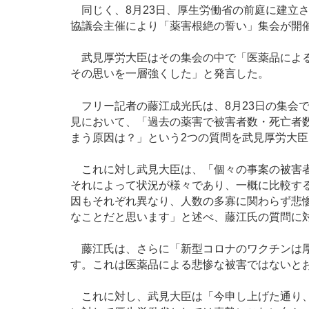
同じく、8月23日、厚生労働省の前庭に建立
協議会主催により「薬害根絶の誓い」集会が開
武見厚労大臣はその集会の中で「医薬品による
その思いを一層強くした」と発言した。
フリー記者の藤江成光氏は、8月23日の集会で
見において、「過去の薬害で被害者数・死亡者
まう原因は？」という2つの質問を武見厚労大
これに対し武見大臣は、「個々の事案の被害者
それによって状況が様々であり、一概に比較す
因もそれぞれ異なり、人数の多寡に関わらず悲
なことだと思います」と述べ、藤江氏の質問に
藤江氏は、さらに「新型コロナのワクチンは厚
す。これは医薬品による悲惨な被害ではないと
これに対し、武見大臣は「今申し上げた通り、