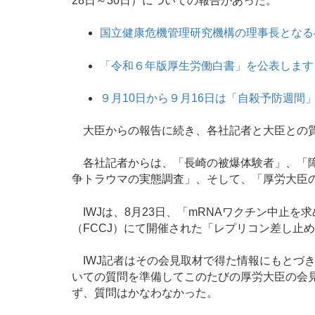
28日～30日）についての報告があった。
国立健康危機管理研究機構の理事長となる
「令和６年版厚生労働白書」を公表します
９月10日から９月16日は「自殺予防週間
大臣からの報告に続き、各社記者と大臣との
各社記者からは、「長崎の被爆体験者」、「障
争トラウマの実態調査」、そして、「厚労大臣
IWJは、8月23日、「mRNAワクチン中止
（FCCJ）にて開催された「レプリコン差し止
IWJ記者はその会見取材で得た情報にもとづ
いての質問を準備してこのたびの厚労大臣の会
ず、質問はかなわなかった。