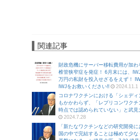
関連記事
財政危機にサーバー移転費用が加わ
椎管狭窄症を発症！ 6月末には、I
万円の私財を投入せざるをえず！ I
IWJをお救いください!!
2024.11.1
コロナワクチンにおける「シェディ
もかかわらず、「レプリコンワクチ
時点では認められていない」と武見大臣！
2024.7.28
「新たなワクチンなどの研究開発に
国の中で完結することは極めて少な