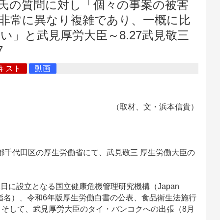
氏の質問に対し「個々の事案の被害
非常に異なり複雑であり、一概に比
」と武見厚労大臣～8.27武見敬三
7
キスト
動画
（取材、文・浜本信貴）
東京都千代田区の厚生労働省にて、武見敬三 厚生労働大臣の
日に設立となる国立健康危機管理研究機構（Japan
JIHS））理事長の指名）、令和6年版厚生労働白書の公表、食品衛生法施行
）、そして、武見厚労大臣のタイ・バンコクへの出張（8月