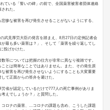
されている「誓いの碑」の前で、全国薬害被害者団体連絡
催された。
悲惨な被害を再び発生させることがないようにする、
の武見厚労大臣の発言を踏まえ、8月27日の定例記者会
数が最も多い薬害は？」、そして「薬害を繰り返してし
臣に投げかけた。
数等については把握の仕方が非常に異なり複雑です。
ることは簡単なことではありません。また、その発生原
惨な被害を再び発生させないようにすることも大変重要
対して正面からの答弁を避けた。
労省が認定しているだけで777人の死亡事例がありま
お考えでしょうか？」と質問した。
コロナの薬害、…コロナの課題も含め、こうした課題