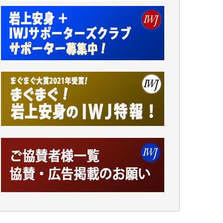
アオキカナメ 様
諸般の事情によりIWJ会費払えず今は非会員
です。市民側に立つ講演会にIWJのカメラマ
ンをよく拝見しております。コンテンツが失
われるのはあまりにもったいない。少しでも
お役立てください。（H.O.様）
今日、僅かですがカンパしました。（T.M.
様）
今日、僅かですがカンパしました。IWJの危
機を乗り切るには到底及ばない額ですが病気
の妻を抱えている私にとっては精一杯のカン
パです。
かねてよりIWJが発してきた膨大な取材記事
や解説記事、そして各界の方々とのインタビ
ューは大袈裟ではなく、極めて重要な知的財
産だと思っています。