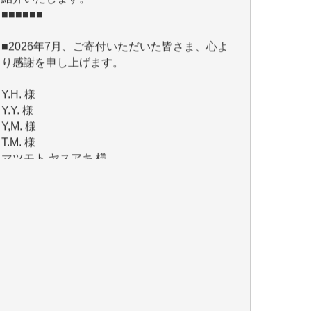
■2026年7月、ご寄付いただいた皆さま、心よ
り感謝を申し上げます。
Y.H. 様
Y.Y. 様
Y,M. 様
T.M. 様
マツモト ヤスアキ 様
マシオン 恵美香 様
岩井 祐子 様
吉村 隆子 様
新城 靖 様
青木 要 様
T.Y. 様
K.O. 様
Y.S. 様
Y.N. 様
y.m. 様
R.N. 様