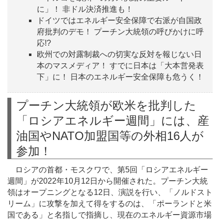
に」！ 非ドル決済推進も！
ドイツではエネルギー安全保障で右派が自国政
府批判のデモ！ プーチン大統領の呼びかけに呼
応!?
欧州での対露制裁への切実な反対を報じない日
本のマスメディア！ すでに日本は「大本営発表
下」に！ 日本のエネルギー安全保障も危うく！
プーチン大統領が欧米を批判した
「ロシアエネルギー週間」には、産
油国やNATO加盟国等の外相16人が
参加！
ロシアの首都・モスクワで、第5回「ロシアエネルギー
週間」が2022年10月12日から開催された。プーチン大統
領はオープニングとなる12日、演説を行い、「ノルドスト
リーム」に攻撃を加えて得をするのは、「ポーランドと米
国である」と名指しで指摘し、現在のエネルギー資源市場