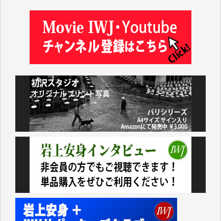
藤岡比左志 様
井出 隆太 様
小池説夫 様
アオキカナメ 様
諸般の事情によりIWJ会費払えず今は非会員です。市
民側に立つ講演会にIWJのカメラマンをよく拝見して
おります。コンテンツが失われるのはあまりにもった
いない。少しでもお役立てください。（H.O.様）
今日、僅かですがカンパしました。（T.M.様）
今日、僅かですがカンパしました。IWJの危機を乗り
切るには到底及ばない額ですが病気の妻を抱えている
私にとっては精一杯のカンパです。
かねてよりIWJが発してきた膨大な取材記事や解説記
事、そして各界の方々とのインタビューは大袈裟では
なく、極めて重要な知的財産だと思っています。
Windows7の頃はIWJの動画もRealPlayerで録画でき