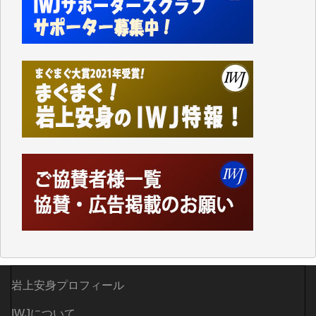
て、かなりの動画をDVDに焼きこんで保存していま
した。
しかし、それが出来なくなって以降はExcelなどを使
ってハイパーリンクを張り、重要と思われる記事にい
つでも簡単にアクセスできるようにして来ました。し
かし、それができるのもコンテンツがサーバーに保存
されているからこそのことであり、そのサーバーが使
えなくなってしまえば二度と視ることが出来なくなっ
てしまいます。
「何とかしなければ、何とかしてほしい。」と思いな
がらも前述した事情でどうにもならない自分の非力に
歯ぎしりするばかりです。（T.M.様）
いつもまともな報道、ありがとうございます。（新城
靖 様）
岩上安身プロフィール
IWJについて