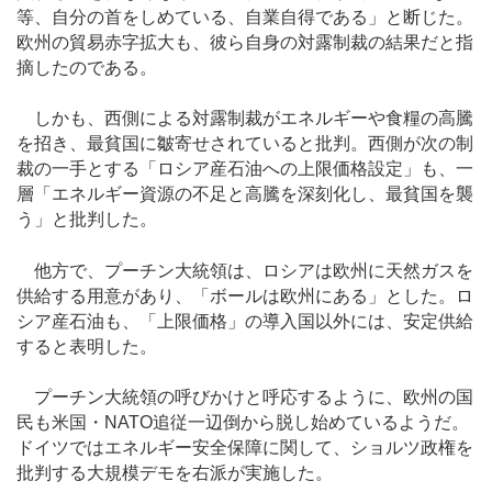
等、自分の首をしめている、自業自得である」と断じた。
欧州の貿易赤字拡大も、彼ら自身の対露制裁の結果だと指
摘したのである。
しかも、西側による対露制裁がエネルギーや食糧の高騰
を招き、最貧国に皺寄せされていると批判。西側が次の制
裁の一手とする「ロシア産石油への上限価格設定」も、一
層「エネルギー資源の不足と高騰を深刻化し、最貧国を襲
う」と批判した。
他方で、プーチン大統領は、ロシアは欧州に天然ガスを
供給する用意があり、「ボールは欧州にある」とした。ロ
シア産石油も、「上限価格」の導入国以外には、安定供給
すると表明した。
プーチン大統領の呼びかけと呼応するように、欧州の国
民も米国・NATO追従一辺倒から脱し始めているようだ。
ドイツではエネルギー安全保障に関して、ショルツ政権を
批判する大規模デモを右派が実施した。