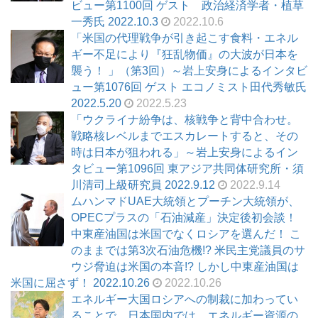
ビュー第1100回 ゲスト 政治経済学者・植草
一秀氏 2022.10.3
2022.10.6
「米国の代理戦争が引き起こす食料・エネル
ギー不足により『狂乱物価』の大波が日本を
襲う！ 」（第3回）～岩上安身によるインタビ
ュー第1076回 ゲスト エコノミスト田代秀敏氏
2022.5.20
2022.5.23
「ウクライナ紛争は、核戦争と背中合わせ。
戦略核レベルまでエスカレートすると、その
時は日本が狙われる」～岩上安身によるイン
タビュー第1096回 東アジア共同体研究所・須
川清司上級研究員 2022.9.12
2022.9.14
ムハンマドUAE大統領とプーチン大統領が、
OPECプラスの「石油減産」決定後初会談！
中東産油国は米国でなくロシアを選んだ！ こ
のままでは第3次石油危機!? 米民主党議員のサ
ウジ脅迫は米国の本音!? しかし中東産油国は
米国に屈さず！ 2022.10.26
2022.10.26
エネルギー大国ロシアへの制裁に加わってい
ることで、日本国内では、エネルギー資源の