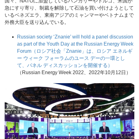
国々、NATOに加盟しているハンガリーやトルコ、米国が
急にすり寄り、制裁を解除して石油を買い付けようとして
いるベネズエラ、東南アジアのミャンマーやベトナムまで
外務大臣を送り込んでいる。
Russian society ‘Znanie’ will hold a panel discussion
as part of the Youth Day at the Russian Energy Week
Forum（ロシア社会「Znanie」は、ロシア エネルギ
ー ウィーク フォーラムのユース デーの一環とし
て、パネル ディスカッションを開催する）
（Russian Energy Week 2022、2022年10月12日）