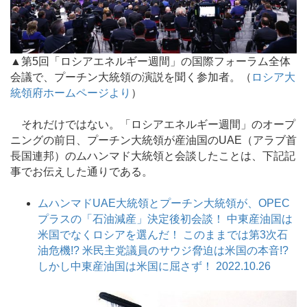
▲第5回「ロシアエネルギー週間」の国際フォーラム全体
会議で、プーチン大統領の演説を聞く参加者。（
ロシア大
統領府ホームページより
）
それだけではない。「ロシアエネルギー週間」のオープ
ニングの前日、プーチン大統領が産油国のUAE（アラブ首
長国連邦）のムハンマド大統領と会談したことは、下記記
事でお伝えした通りである。
ムハンマドUAE大統領とプーチン大統領が、OPEC
プラスの「石油減産」決定後初会談！ 中東産油国は
米国でなくロシアを選んだ！ このままでは第3次石
油危機!? 米民主党議員のサウジ脅迫は米国の本音!?
しかし中東産油国は米国に屈さず！ 2022.10.26