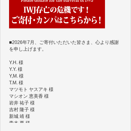
めて、その一部をここにご紹介いたします。
■■■■■■
■2026年7月、ご寄付いただいた皆さま、心より感謝
を申し上げます。
Y.H. 様
Y.Y. 様
Y,M. 様
T.M. 様
マツモト ヤスアキ 様
マシオン 恵美香 様
岩井 祐子 様
吉村 隆子 様
新城 靖 様
青木 要 様
T.Y. 様
K.O. 様
Y.S. 様