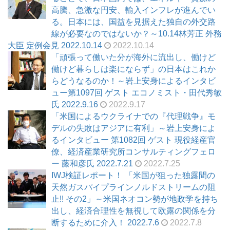
高騰、急激な円安、輸入インフレが進んでい
る。日本には、国益を見据えた独自の外交路
線が必要なのではないか？～10.14林芳正 外務
大臣 定例会見 2022.10.14
2022.10.14
「頑張って働いた分が海外に流出し、働けど
働けど暮らしは楽にならず」の日本はこれか
らどうなるのか！～岩上安身によるインタビ
ュー第1097回 ゲスト エコノミスト・田代秀敏
氏 2022.9.16
2022.9.17
「米国によるウクライナでの『代理戦争』モ
デルの失敗はアジアに有利」～岩上安身によ
るインタビュー 第1082回 ゲスト 現役経産官
僚、経済産業研究所コンサルティングフェロ
ー 藤和彦氏 2022.7.21
2022.7.25
IWJ検証レポート！ 「米国が狙った独露間の
天然ガスパイプラインノルドストリームの阻
止!! その2」～米国ネオコン勢が地政学を持ち
出し、経済合理性を無視して欧露の関係を分
断するために介入！ 2022.7.6
2022.7.8