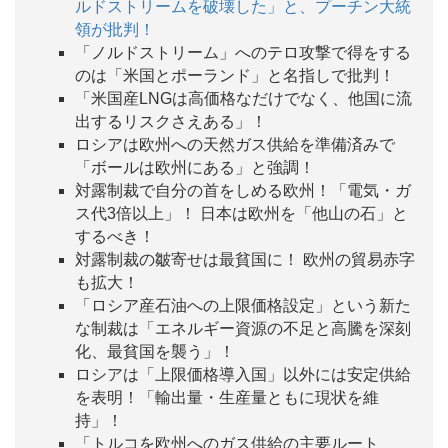
ルドストリームを破壊した」と、プーチン大統
領が批判！
「ノルドストリーム」へのテロ攻撃で得をする
のは「米国とポーランド」と名指しで批判！
「米国産LNGは高価格なだけでなく、他国に流
出するリスクさえある」！
ロシアは欧州への天然ガス供給を準備済みで
「ボールは欧州にある」と強調！
対露制裁で自分の首をしめる欧州！「電気・ガ
ス代3倍以上」！ 日本は欧州を「他山の石」と
するべき！
対露制裁の皺寄せは最貧国に！ 欧州の貿易赤字
も拡大！
「ロシア産石油への上限価格設定」という新た
な制裁は「エネルギー資源の不足と高騰を深刻
化、最貧国を襲う」！
ロシアは「上限価格導入国」以外には安定供給
を表明！「輸出量・生産量ともに現状を維
持」！
「トルコを欧州へのガス供給の主要ルート