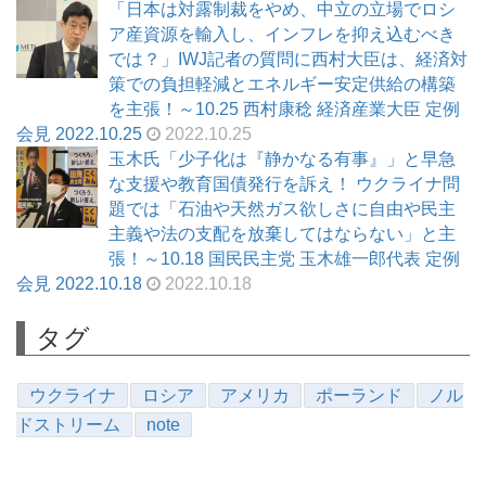
「日本は対露制裁をやめ、中立の立場でロシ
ア産資源を輸入し、インフレを抑え込むべき
では？」IWJ記者の質問に西村大臣は、経済対
策での負担軽減とエネルギー安定供給の構築
を主張！～10.25 西村康稔 経済産業大臣 定例
会見 2022.10.25
2022.10.25
玉木氏「少子化は『静かなる有事』」と早急
な支援や教育国債発行を訴え！ ウクライナ問
題では「石油や天然ガス欲しさに自由や民主
主義や法の支配を放棄してはならない」と主
張！～10.18 国民民主党 玉木雄一郎代表 定例
会見 2022.10.18
2022.10.18
タグ
ウクライナ
ロシア
アメリカ
ポーランド
ノル
ドストリーム
note