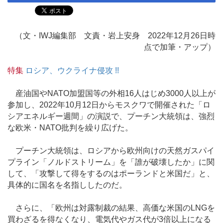
（文・IWJ編集部 文責・岩上安身 2022年12月26日時
点で加筆・アップ）
特集
ロシア、ウクライナ侵攻 !!
産油国やNATO加盟国等の外相16人はじめ3000人以上が
参加し、2022年10月12日からモスクワで開催された「ロ
シアエネルギー週間」の演説で、プーチン大統領は、強烈
な欧米・NATO批判を繰り広げた。
プーチン大統領は、ロシアから欧州向けの天然ガスパイ
プライン「ノルドストリーム」を「誰が破壊したか」に関
して、「攻撃して得をするのはポーランドと米国だ」と、
具体的に国名を名指ししたのだ。
さらに、「欧州は対露制裁の結果、高価な米国のLNGを
買わざるを得なくなり、電気代やガス代が3倍以上になる