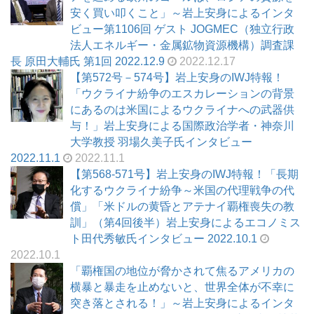
安く買い叩くこと」～岩上安身によるインタ
ビュー第1106回 ゲスト JOGMEC（独立行政
法人エネルギー・金属鉱物資源機構）調査課
長 原田大輔氏 第1回 2022.12.9
2022.12.17
【第572号－574号】岩上安身のIWJ特報！
「ウクライナ紛争のエスカレーションの背景
にあるのは米国によるウクライナへの武器供
与！」岩上安身による国際政治学者・神奈川
大学教授 羽場久美子氏インタビュー
2022.11.1
2022.11.1
【第568-571号】岩上安身のIWJ特報！「長期
化するウクライナ紛争～米国の代理戦争の代
償」「米ドルの黄昏とアテナイ覇権喪失の教
訓」（第4回後半）岩上安身によるエコノミス
ト田代秀敏氏インタビュー 2022.10.1
2022.10.1
「覇権国の地位が脅かされて焦るアメリカの
横暴と暴走を止めないと、世界全体が不幸に
突き落とされる！」～岩上安身によるインタ