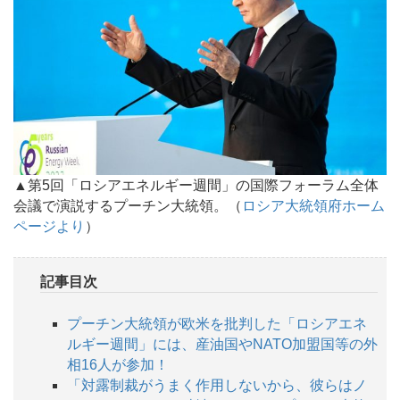
▲第5回「ロシアエネルギー週間」の国際フォーラム全体
会議で演説するプーチン大統領。（
ロシア大統領府ホーム
ページより
）
記事目次
プーチン大統領が欧米を批判した「ロシアエネ
ルギー週間」には、産油国やNATO加盟国等の外
相16人が参加！
「対露制裁がうまく作用しないから、彼らはノ