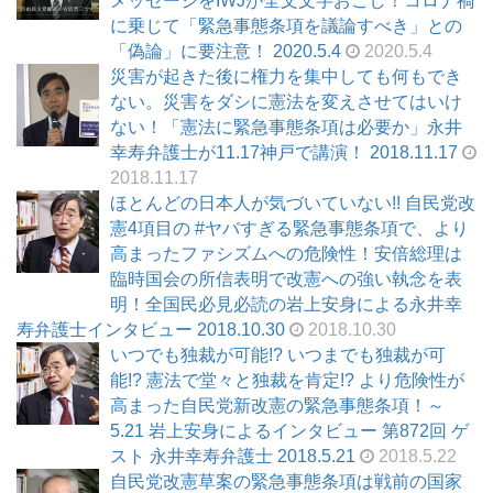
メッセージをIWJが全文文字おこし！コロナ禍
に乗じて「緊急事態条項を議論すべき」との
「偽論」に要注意！ 2020.5.4
2020.5.4
災害が起きた後に権力を集中しても何もでき
ない。災害をダシに憲法を変えさせてはいけ
ない！「憲法に緊急事態条項は必要か」永井
幸寿弁護士が11.17神戸で講演！ 2018.11.17
2018.11.17
ほとんどの日本人が気づいていない!! 自民党改
憲4項目の #ヤバすぎる緊急事態条項で、より
高まったファシズムへの危険性！安倍総理は
臨時国会の所信表明で改憲への強い執念を表
明！全国民必見必読の岩上安身による永井幸
寿弁護士インタビュー 2018.10.30
2018.10.30
いつでも独裁が可能!? いつまでも独裁が可
能!? 憲法で堂々と独裁を肯定!? より危険性が
高まった自民党新改憲の緊急事態条項！～
5.21 岩上安身によるインタビュー 第872回 ゲ
スト 永井幸寿弁護士 2018.5.21
2018.5.22
自民党改憲草案の緊急事態条項は戦前の国家