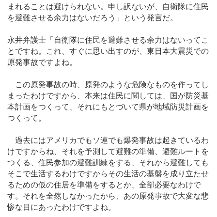
まれることは避けられない。申し訳ないが、自衛隊に住民
を避難させる余力はないだろう」という発言だ。
永井弁護士「自衛隊に住民を避難させる余力はないってこ
とですね。これ、すぐに思い出すのが、東日本大震災での
原発事故ですよね。
この原発事故の時、原発のような危険なものを作ってし
まったわけですから、本来は住民に関しては、国が防災基
本計画をつくって、それにもとづいて県が地域防災計画を
つくって。
過去にはアメリカでもソ連でも爆発事故は起きているわ
けですからね、それを予測して避難の準備、避難ルートを
つくる、住民参加の避難訓練をする、それから避難しても
そこで生活するわけですからその生活の基盤を成り立たせ
るための仮の住居を準備をするとか、全部必要なわけで
す。それを全然しなかったから、あの原発事故で大変な悲
惨な目にあったわけですよね。