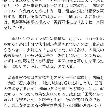
辿り、今、緊急事態条項を手にすれば日本政府が、国家デ
フォルトを免れるためにもう一度、預金封鎖と財産税を実
施する可能性があるのではないか、と問うた。永井弁護士
は、緊急事態条項の導入で「実行可能になりますね」と同
意している。
「新型インフルエンザ対策特措法」はじめ、コロナ対応
をするために十分な法体制が完備されていたのに、政府は
やるべきコロナ対応を「しなかった」のであり、大震災の
被害見積もりから原発災害を「除外している」のである。
いずれの対応を見ても政府は「国民の命と暮らしを守るた
め」に動いているわけではないのである。
緊急事態条項は国家権力を内閣が一手に掌握し、国民を
「赤紙（召集令状）」1枚で戦場に送り込むことも、国債
の償還をするために国民の資産を根こそぎ奪うことも可能
にする、きわめて危険な条項である。政府は「国民の命と
暮らしを守るため」と喧伝するが、その実態は真逆であ
る。岩上安身による永井幸寿弁護士への3回の連続インタ