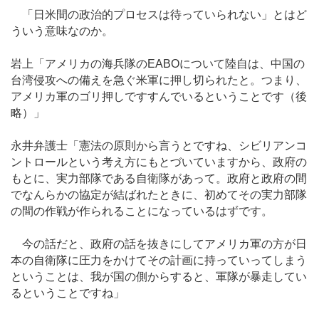
「日米間の政治的プロセスは待っていられない」とはど
ういう意味なのか。
岩上「アメリカの海兵隊のEABOについて陸自は、中国の
台湾侵攻への備えを急ぐ米軍に押し切られたと。つまり、
アメリカ軍のゴリ押しですすんでいるということです（後
略）」
永井弁護士「憲法の原則から言うとですね、シビリアンコ
ントロールという考え方にもとづいていますから、政府の
もとに、実力部隊である自衛隊があって。政府と政府の間
でなんらかの協定が結ばれたときに、初めてその実力部隊
の間の作戦が作られることになっているはずです。
今の話だと、政府の話を抜きにしてアメリカ軍の方が日
本の自衛隊に圧力をかけてその計画に持っていってしまう
ということは、我が国の側からすると、軍隊が暴走してい
るということですね」