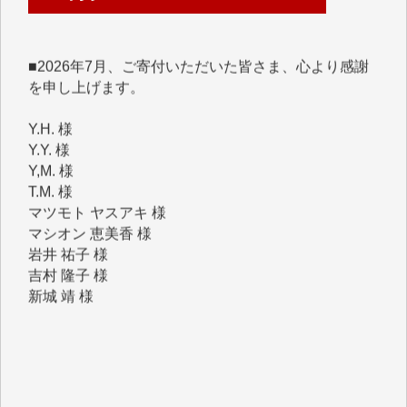
■2026年7月、ご寄付いただいた皆さま、心より感謝
を申し上げます。
Y.H. 様
Y.Y. 様
Y,M. 様
T.M. 様
マツモト ヤスアキ 様
マシオン 恵美香 様
岩井 祐子 様
吉村 隆子 様
新城 靖 様
青木 要 様
T.Y. 様
K.O. 様
Y.S. 様
Y.N. 様
y.m. 様
R.N. 様
J.M. 様