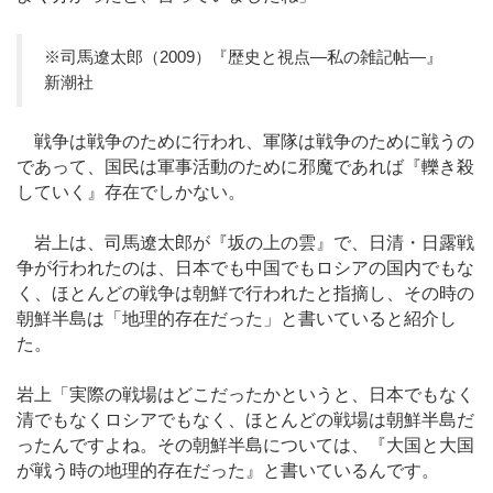
※司馬遼太郎（2009）『歴史と視点―私の雑記帖―』
新潮社
戦争は戦争のために行われ、軍隊は戦争のために戦うの
であって、国民は軍事活動のために邪魔であれば『轢き殺
していく』存在でしかない。
岩上は、司馬遼太郎が『坂の上の雲』で、日清・日露戦
争が行われたのは、日本でも中国でもロシアの国内でもな
く、ほとんどの戦争は朝鮮で行われたと指摘し、その時の
朝鮮半島は「地理的存在だった」と書いていると紹介し
た。
岩上「実際の戦場はどこだったかというと、日本でもなく
清でもなくロシアでもなく、ほとんどの戦場は朝鮮半島だ
ったんですよね。その朝鮮半島については、『大国と大国
が戦う時の地理的存在だった』と書いているんです。