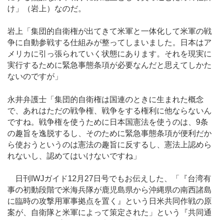
け」（岩上）なのだ。
岩上「集団的自衛権が出てきて米軍と一体化して米軍の戦
争に自動参戦する仕組みが整ってしまいました。日本はア
メリカに引っ張られていく状態にあります。それを現実に
実行するために緊急事態条項が必要なんだと思えてしかた
ないのですが」
永井弁護士「集団的自衛権は国連のときに生まれた概念
で、あれはただの戦争権、戦争をする権利に他ならないん
ですね。戦争権を使うために日本国憲法を使うのは、9条
の趣旨を逸脱するし、そのために緊急事態条項が便利だか
ら使おうというのは憲法の趣旨に反するし、憲法上認めら
れないし、認めてはいけないですね」
日刊IWJガイド12月27日号でもお伝えした、「『台湾有
事の初動段階で米海兵隊が鹿児島県から沖縄県の南西諸島
に臨時の攻撃用軍事拠点を置く』という日米共同作戦の原
案が、自衛隊と米軍によって策定された」という『共同通