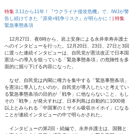
特集
3.11から11年！『ウクライナ侵攻危機』で、IWJが警
告し続けてきた『原発×戦争リスク』が明らかに！
| 特集
緊急事態条項
12月27日、夜6時から、岩上安身による永井幸寿弁護士
へのインタビューを行った。12月20日、23日、27日と3回
に渡った連続インタビューは、自民党が憲法改正で日本国
憲法への導入を狙っている「緊急事態条項」の危険性を多
面的に掘り下げる内容になった。
なぜ、自民党は内閣に権力を集中する「緊急事態条項」
を憲法に導入したいのか。自民党が導入したいと考えてい
る緊急事態条項の目的が「戦争」に他ならないこと、もし
その「戦争」が発火すれば、日本列島は自動的に1000発
以上とみられる「中国軍のミサイル吸収ホイホイ」になる
ことが連続インタビューの中で明らかされた。
インタビューの第2回・続編で、永井弁護士は、国難と