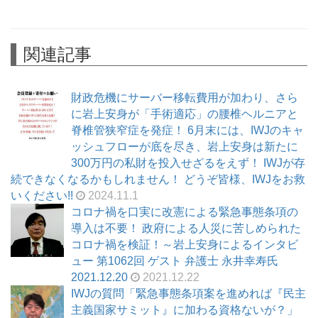
関連記事
財政危機にサーバー移転費用が加わり、さら
に岩上安身が「手術適応」の腰椎ヘルニアと
脊椎管狭窄症を発症！ 6月末には、IWJのキャ
ッシュフローが底を尽き、岩上安身は新たに
300万円の私財を投入せざるをえず！ IWJが存
続できなくなるかもしれません！ どうぞ皆様、IWJをお救
いください!!
2024.11.1
コロナ禍を口実に改憲による緊急事態条項の
導入は不要！ 政府による人災に苦しめられた
コロナ禍を検証！～岩上安身によるインタビ
ュー 第1062回 ゲスト 弁護士 永井幸寿氏
2021.12.20
2021.12.22
IWJの質問「緊急事態条項案を進めれば『民主
主義国家サミット』に加わる資格ないが？」