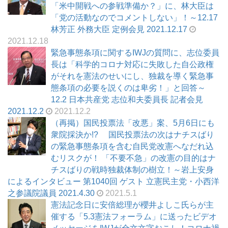
「米中開戦への参戦準備か？」に、林大臣は
「党の活動なのでコメントしない」！～12.17
林芳正 外務大臣 定例会見 2021.12.17
2021.12.18
緊急事態条項に関するIWJの質問に、志位委員
長は「科学的コロナ対応に失敗した自公政権
がそれを憲法のせいにし、独裁を導く緊急事
態条項の必要を説くのは卑劣！」と回答～
12.2 日本共産党 志位和夫委員長 記者会見
2021.12.2
2021.12.2
（再掲）国民投票法「改悪」案、5月6日にも
衆院採決か!? 国民投票法の次はナチスばり
の緊急事態条項を含む自民党改憲へなだれ込
むリスクが！ 「不要不急」の改憲の目的はナ
チスばりの戦時独裁体制の樹立！～岩上安身
によるインタビュー 第1040回 ゲスト 立憲民主党・小西洋
之参議院議員 2021.4.30
2021.5.1
憲法記念日に安倍総理が櫻井よしこ氏らが主
催する「5.3憲法フォーラム」に送ったビデオ