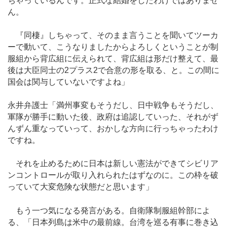
ちゃっているんです。正式な結婚をしたわけではありませ
ん。
『同棲』しちゃって、そのまま言うことを聞いてツーカ
ーで動いて、こうなりましたからよろしくということが制
服組から背広組に伝えられて、背広組は形だけ整えて、最
後は大臣同士の2プラス2で合意の形を取る、と。この間に
国会は関与していないですよね」
永井弁護士「満州事変もそうだし、日中戦争もそうだし、
軍隊が勝手に動いた後、政府は追認していった、それがず
んずん重なっていって、おかしな方向に行っちゃったわけ
ですね。
それを止めるために日本は新しい憲法ができてシビリア
ンコントロールが取り入れられたはずなのに。この枠を破
っていて大変危険な状態だと思います」
もう一つ気になる発言がある。自衛隊制服組幹部によ
る、「日本列島は米中の最前線。台湾を巡る有事に巻き込