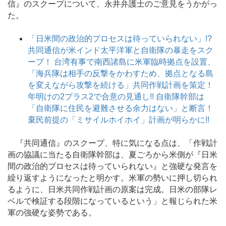
信』のスクープについて、永井弁護士のご意見をうかがっ
た。
「日米間の政治的プロセスは待っていられない」!?
共同通信が米インド太平洋軍と自衛隊の暴走をスク
ープ！ 台湾有事で南西諸島に米軍臨時拠点を設置、
「海兵隊は相手の反撃をかわすため、拠点となる島
を変えながら攻撃を続ける」共同作戦計画を策定！
年明けの2プラス2で合意の見通し!! 自衛隊幹部は
「自衛隊に住民を避難させる余力はない」と断言！
棄民前提の「ミサイルホイホイ」計画が明らかに!!
『共同通信』のスクープ、特に気になる点は、「作戦計
画の協議に当たる自衛隊幹部は、夏ごろから米側が『日米
間の政治的プロセスは待っていられない』と強硬な発言を
繰り返すようになったと明かす。米軍の勢いに押し切られ
るように、日米共同作戦計画の原案は完成。日米の部隊レ
ベルで検証する段階になっているという」と報じられた米
軍の強硬な姿勢である。