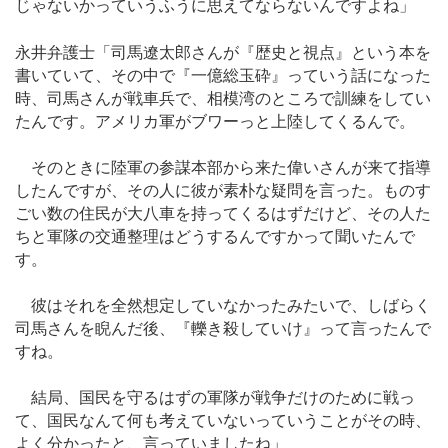
じゃないかっていうふうに思えてならないんですよね」
永井弁護士「司馬遼太郎さんが『歴史と視点』という本を
書いていて、その中で『一億総玉砕』っていう話になった
時、司馬さんが戦車兵で、相模湾のところで訓練をしてい
たんです。アメリカ軍がブワーっと上陸してくるんで。
そのときに陸軍の参謀本部から来た偉いさんが来て指導
したんですが、その人に彼が素朴な疑問を言った。ものす
ごい数の住民が大八車を持ってくるはずだけど、その人た
ちと軍隊の交通整理はどうするんですかって聞いたんで
す。
彼はそれを全然想定していなかったみたいで、しばらく
司馬さんを睨んだ後、『轢き殺していけ』って言ったんで
すね。
結局、国民を守るはずの軍隊が戦争だけのために戦っ
て、国民なんて何も考えていないっていうことがその時、
よく分かったと、言っていましたね」