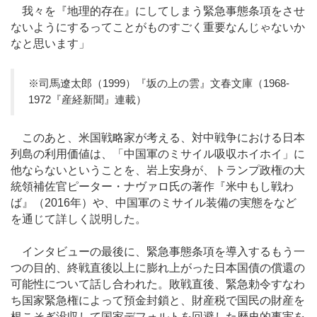
我々を『地理的存在』にしてしまう緊急事態条項をさせ
ないようにするってことがものすごく重要なんじゃないか
なと思います」
※司馬遼太郎（1999）『坂の上の雲』文春文庫（1968-
1972『産経新聞』連載）
このあと、米国戦略家が考える、対中戦争における日本
列島の利用価値は、「中国軍のミサイル吸収ホイホイ」に
他ならないということを、岩上安身が、トランプ政権の大
統領補佐官ピーター・ナヴァロ氏の著作『米中もし戦わ
ば』（2016年）や、中国軍のミサイル装備の実態をなど
を通じて詳しく説明した。
インタビューの最後に、緊急事態条項を導入するもう一
つの目的、終戦直後以上に膨れ上がった日本国債の償還の
可能性について話し合われた。敗戦直後、緊急勅令すなわ
ち国家緊急権によって預金封鎖と、財産税で国民の財産を
根こそぎ没収して国家デフォルトを回避した歴史的事実を