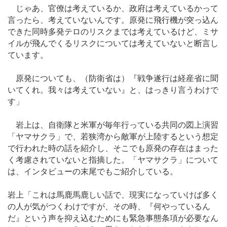
じゃあ、官僚は考えているか、政府は考えているかって
言ったら、考えていないんです。原発に飛行機が突っ込ん
できた同時多発テロのリスクまでは考えているけど、ミサ
イルが飛んでくるリスクについては考えていないと断言し
ています。
原発についても、（防衛省は）『戦争遂行は経産省に聞
いてくれ。我々は考えていない』と、はっきり言うわけで
す」
岩上は、自衛隊と米軍が毎年行っている共同の図上演習
「ヤマサクラ」で、若狭湾から敵軍が上陸するという想定
で行われた時の話を紹介し、そこでも原発の存在はまった
く考慮されていないと指摘した。「ヤマサクラ」について
は、インタビューの末尾でもご紹介している。
岩上「これは馬鹿馬鹿しい話で、現実になっていけば多く
の人が気がつくわけですが、その時、『何やっているん
だ』という声を抑え込むためにも緊急事態条項が必要なん