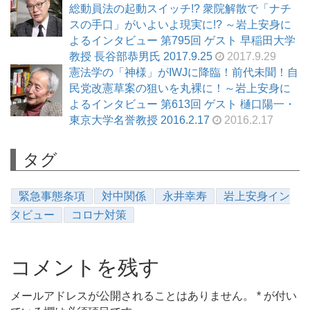
総動員法の起動スイッチ!? 衆院解散で「ナチ
スの手口」がいよいよ現実に!? ～岩上安身に
よるインタビュー 第795回 ゲスト 早稲田大学
教授 長谷部恭男氏 2017.9.25
2017.9.29
憲法学の「神様」がIWJに降臨！前代未聞！自
民党改憲草案の狙いを丸裸に！～岩上安身に
よるインタビュー 第613回 ゲスト 樋口陽一・
東京大学名誉教授 2016.2.17
2016.2.17
タグ
緊急事態条項
対中関係
永井幸寿
岩上安身イン
タビュー
コロナ対策
コメントを残す
メールアドレスが公開されることはありません。
*
が付い