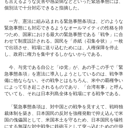
も言えるような災害や感染病などといった緊急事態には、
個別法で十分対応できると指摘した。
一方、憲法に組み込まれる緊急事態条項は、どのような
緊急事態にも対応できるようなオールマイティの性格を持
つため、国家における最大の緊急事態である「戦争」に合
わせて制度設計される。国民を「赤紙（召集令状）」一枚
で出頭させ、戦場に送り込むためには、人権保障を停止
し、政府に権力を集中するしかないからである。
今、与党である自公と「ゆ党」が、あの手この手で「緊
急事態条項」を憲法に導入しようとしているのは、戦争準
備に他ならない。その戦争とはもちろん、米中の覇権争い
によって引き起こされるものであり、「台湾有事」と呼ん
でいても、それは日本列島全体を戦場にする戦争である。
「緊急事態条項は、対中国との戦争を見すえて、戦時独
裁体制を築き、日本国民の反対を強権発動で抑え込んで米
国の傀儡国として、米国本土を守るため、日本国民を犠牲
にする無謀な対中戦争に鉄砲玉として突っ込むための仕掛