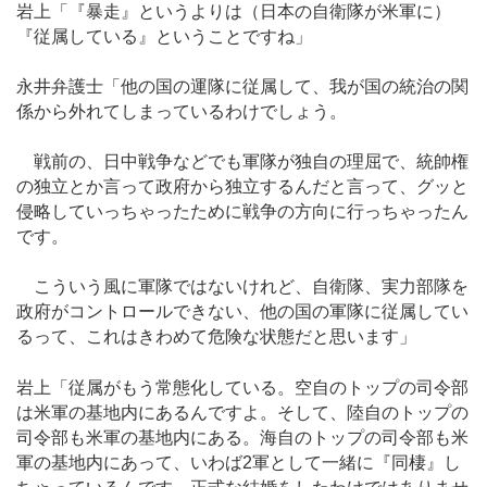
岩上「『暴走』というよりは（日本の自衛隊が米軍に）
『従属している』ということですね」
永井弁護士「他の国の運隊に従属して、我が国の統治の関
係から外れてしまっているわけでしょう。
戦前の、日中戦争などでも軍隊が独自の理屈で、統帥権
の独立とか言って政府から独立するんだと言って、グッと
侵略していっちゃったために戦争の方向に行っちゃったん
です。
こういう風に軍隊ではないけれど、自衛隊、実力部隊を
政府がコントロールできない、他の国の軍隊に従属してい
るって、これはきわめて危険な状態だと思います」
岩上「従属がもう常態化している。空自のトップの司令部
は米軍の基地内にあるんですよ。そして、陸自のトップの
司令部も米軍の基地内にある。海自のトップの司令部も米
軍の基地内にあって、いわば2軍として一緒に『同棲』し