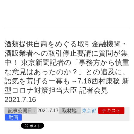
酒類提供自粛をめぐる取引金融機関・
酒販業者への取引停止要請に質問が集
中！ 東京新聞記者の「事務方から慎重
な意見はあったのか？」との追及に、
語気を荒げる一幕も～7.16西村康稔 新
型コロナ対策担当大臣 記者会見
2021.7.16
記事公開日：
2021.7.17
取材地：
東京都
テキスト
動画