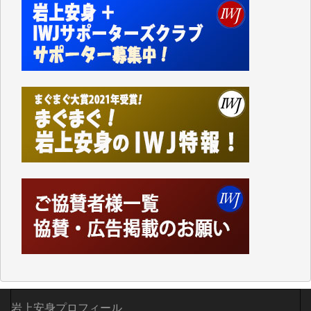
事、そして各界の方々とのインタビューは大袈裟では
なく、極めて重要な知的財産だと思っています。
Windows7の頃はIWJの動画もRealPlayerで録画でき
て、かなりの動画をDVDに焼きこんで保存していま
した。
しかし、それが出来なくなって以降はExcelなどを使
ってハイパーリンクを張り、重要と思われる記事にい
つでも簡単にアクセスできるようにして来ました。し
かし、それができるのもコンテンツがサーバーに保存
されているからこそのことであり、そのサーバーが使
えなくなってしまえば二度と視ることが出来なくなっ
てしまいます。
「何とかしなければ、何とかしてほしい。」と思いな
がらも前述した事情でどうにもならない自分の非力に
歯ぎしりするばかりです。（T.M.様）
いつもまともな報道、ありがとうございます。（新城
靖 様）
岩上安身プロフィール