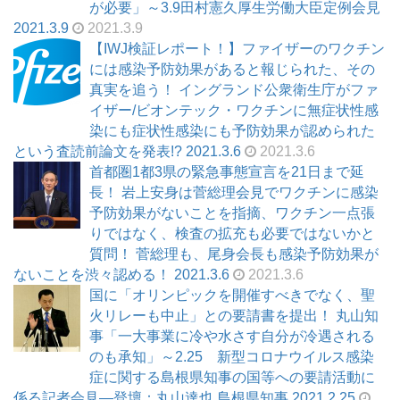
が必要」～3.9田村憲久厚生労働大臣定例会見
2021.3.9
2021.3.9
【IWJ検証レポート！】ファイザーのワクチン
には感染予防効果があると報じられた、その
真実を追う！ イングランド公衆衛生庁がファ
イザー/ビオンテック・ワクチンに無症状性感
染にも症状性感染にも予防効果が認められた
という査読前論文を発表!? 2021.3.6
2021.3.6
首都圏1都3県の緊急事態宣言を21日まで延
長！ 岩上安身は菅総理会見でワクチンに感染
予防効果がないことを指摘、ワクチン一点張
りではなく、検査の拡充も必要ではないかと
質問！ 菅総理も、尾身会長も感染予防効果が
ないことを渋々認める！ 2021.3.6
2021.3.6
国に「オリンピックを開催すべきでなく、聖
火リレーも中止」との要請書を提出！ 丸山知
事「一大事業に冷や水さす自分が冷遇される
のも承知」～2.25 新型コロナウイルス感染
症に関する島根県知事の国等への要請活動に
係る記者会見―登壇：丸山達也 島根県知事 2021.2.25