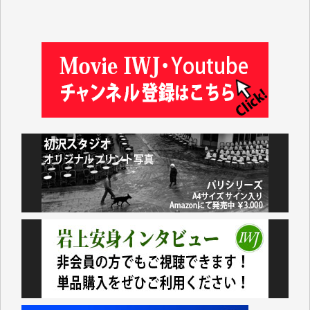
井出 隆太 様
及川昭男 様
岩井祐子 様
藤田英之 様
藤岡比左志 様
井出 隆太 様
小池説夫 様
アオキカナメ 様
諸般の事情によりIWJ会費払えず今は非会員です。市
民側に立つ講演会にIWJのカメラマンをよく拝見して
おります。コンテンツが失われるのはあまりにもった
いない。少しでもお役立てください。（H.O.様）
今日、僅かですがカンパしました。（T.M.様）
今日、僅かですがカンパしました。IWJの危機を乗り
切るには到底及ばない額ですが病気の妻を抱えている
私にとっては精一杯のカンパです。
かねてよりIWJが発してきた膨大な取材記事や解説記