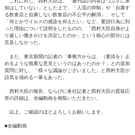
これに対し、西村大臣は、「週刊誌の内容はつぶさに承
知はしていない」とした上で、「人流の抑制」や「自粛す
る飲食店と自粛しない飲食店の不公平の解消」、そして
「何とかウイルスの感染を抑えたい」など、要請行為に到
った理由について説明をしたものの、「西村大臣自身がよ
り厳しい働きかけを決定したのか」という核心の部分には
言及しなかった。
また、東京新聞の記者の「事務方からは、（要請を）止
めるような慎重な意見というのはあったのか？」との追加
質問に対し、「様々な議論がございました」と西村大臣が
語気を強める一幕もあった。
西村大臣の報告、ならびに各社記者と西村大臣の質疑応
答の詳細は、全編動画を御覧いただきたい。
以上、ご確認のほどよろしくお願いします。
■全編動画