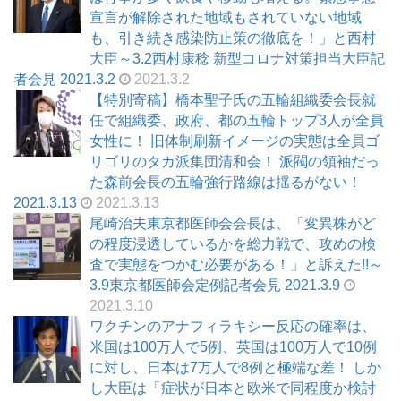
宣言が解除された地域もされていない地域
も、引き続き感染防止策の徹底を！」と西村
大臣～3.2西村康稔 新型コロナ対策担当大臣記
者会見 2021.3.2
2021.3.2
【特別寄稿】橋本聖子氏の五輪組織委会長就
任で組織委、政府、都の五輪トップ3人が全員
女性に！ 旧体制刷新イメージの実態は全員ゴ
リゴリのタカ派集団清和会！ 派閥の領袖だっ
た森前会長の五輪強行路線は揺るがない！
2021.3.13
2021.3.13
尾崎治夫東京都医師会会長は、「変異株がど
の程度浸透しているかを総力戦で、攻めの検
査で実態をつかむ必要がある！」と訴えた!!～
3.9東京都医師会定例記者会見 2021.3.9
2021.3.10
ワクチンのアナフィラキシー反応の確率は、
米国は100万人で5例、英国は100万人で10例
に対し、日本は7万人で8例と極端な差！ しか
し大臣は「症状が日本と欧米で同程度か検討