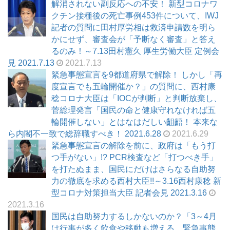
解消されない副反応への不安！ 新型コロナワ
クチン接種後の死亡事例453件について、IWJ
記者の質問に田村厚労相は救済申請数を明ら
かにせず、審査会が「予断なく審査」と答え
るのみ！～7.13田村憲久 厚生労働大臣 定例会
見 2021.7.13
2021.7.13
緊急事態宣言を9都道府県で解除！ しかし「再
度宣言でも五輪開催か？」の質問に、西村康
稔コロナ大臣は「IOCが判断」と判断放棄し、
菅総理発言「国民の命と健康守れなければ五
輪開催しない」とはなはだしい齟齬！ 本来な
ら内閣不一致で総辞職すべき！ 2021.6.28
2021.6.29
緊急事態宣言の解除を前に、政府は「もう打
つ手がない」!? PCR検査など「打つべき手」
を打たぬまま、国民にだけはさらなる自助努
力の徹底を求める西村大臣!!～3.16西村康稔 新
型コロナ対策担当大臣 記者会見 2021.3.16
2021.3.16
国民は自助努力するしかないのか？「3～4月
は行事が多く飲食や移動も増える。緊急事態