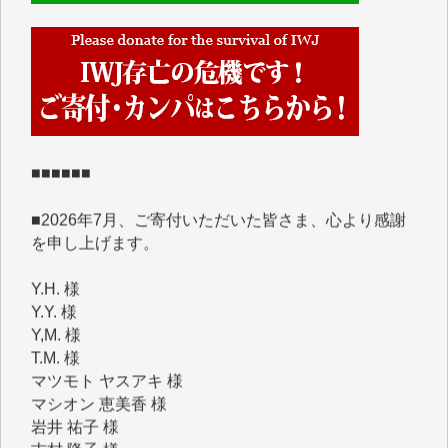
■■■■■■
IWJには、ご寄付・カンパをいただいた方々より、た
くさんの応援のメッセージが届いています。感謝を込
めて、その一部をここにご紹介いたします。
■■■■■■
■2026年7月、ご寄付いただいた皆さま、心より感謝
を申し上げます。
Y.H. 様
Y.Y. 様
Y,M. 様
T.M. 様
マツモト ヤスアキ 様
マシオン 恵美香 様
岩井 祐子 様
吉村 隆子 様
新城 靖 様
青木 要 様