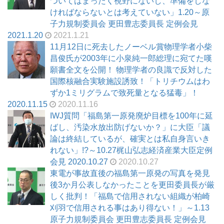
ついてはまったく視野にないし、準備をしな
ければならないとは考えていない」1.20～原
子力規制委員会 更田豊志委員長 定例会見
2021.1.20
2021.1.21
11月12日に死去したノーベル賞物理学者小柴
昌俊氏が2003年に小泉純一郎総理に宛てた嘆
願書全文を公開！ 物理学者の良識で反対した
国際核融合実験施設誘致！「トリチウムはわ
ずか1ミリグラムで致死量となる猛毒」！
2020.11.15
2020.11.16
IWJ質問「福島第一原発廃炉目標を100年に延
ばし、汚染水放出防げないか？」に大臣「議
論は終結しているが、確実とは私自身言いき
れない」!?～10.27梶山弘志経済産業大臣定例
会見 2020.10.27
2020.10.27
東電が事故直後の福島第一原発の写真を発見
後3か月公表しなかったことを更田委員長が厳
しく批判！「福島で信用されない組織が柏崎
刈羽で信用される事はあり得ない！」～1.13
原子力規制委員会 更田豊志委員長 定例会見