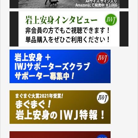
いない。少しでもお役立てください。（H.O.様）
今日、僅かですがカンパしました。（T.M.様）
今日、僅かですがカンパしました。IWJの危機を乗り
切るには到底及ばない額ですが病気の妻を抱えている
私にとっては精一杯のカンパです。
かねてよりIWJが発してきた膨大な取材記事や解説記
事、そして各界の方々とのインタビューは大袈裟では
なく、極めて重要な知的財産だと思っています。
Windows7の頃はIWJの動画もRealPlayerで録画でき
て、かなりの動画をDVDに焼きこんで保存していま
した。
しかし、それが出来なくなって以降はExcelなどを使
ってハイパーリンクを張り、重要と思われる記事にい
つでも簡単にアクセスできるようにして来ました。し
かし、それができるのもコンテンツがサーバーに保存
されているからこそのことであり、そのサーバーが使
えなくなってしまえば二度と視ることが出来なくなっ