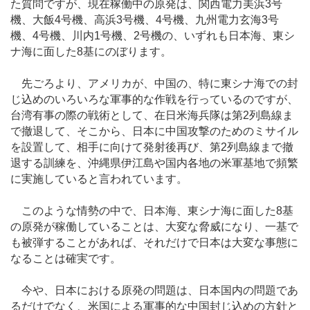
た質問ですが、現在稼働中の原発は、関西電力美浜3号
機、大飯4号機、高浜3号機、4号機、九州電力玄海3号
機、4号機、川内1号機、2号機の、いずれも日本海、東シ
ナ海に面した8基にのぼります。
先ごろより、アメリカが、中国の、特に東シナ海での封
じ込めのいろいろな軍事的な作戦を行っているのですが、
台湾有事の際の戦術として、在日米海兵隊は第2列島線ま
で撤退して、そこから、日本に中国攻撃のためのミサイル
を設置して、相手に向けて発射後再び、第2列島線まで撤
退する訓練を、沖縄県伊江島や国内各地の米軍基地で頻繁
に実施していると言われています。
このような情勢の中で、日本海、東シナ海に面した8基
の原発が稼働していることは、大変な脅威になり、一基で
も被弾することがあれば、それだけで日本は大変な事態に
なることは確実です。
今や、日本における原発の問題は、日本国内の問題であ
るだけでなく、米国による軍事的な中国封じ込めの方針と