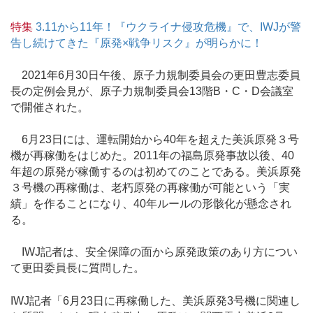
特集
3.11から11年！『ウクライナ侵攻危機』で、IWJが警
告し続けてきた『原発×戦争リスク』が明らかに！
2021年6月30日午後、原子力規制委員会の更田豊志委員
長の定例会見が、原子力規制委員会13階B・C・D会議室
で開催された。
6月23日には、運転開始から40年を超えた美浜原発３号
機が再稼働をはじめた。2011年の福島原発事故以後、40
年超の原発が稼働するのは初めてのことである。美浜原発
３号機の再稼働は、老朽原発の再稼働が可能という「実
績」を作ることになり、40年ルールの形骸化が懸念され
る。
IWJ記者は、安全保障の面から原発政策のあり方につい
て更田委員長に質問した。
IWJ記者「6月23日に再稼働した、美浜原発3号機に関連し