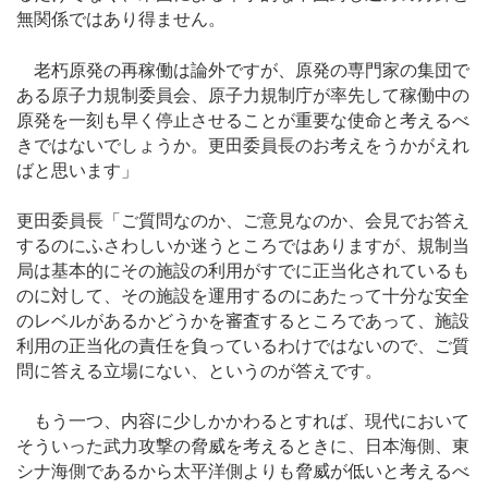
無関係ではあり得ません。
老朽原発の再稼働は論外ですが、原発の専門家の集団で
ある原子力規制委員会、原子力規制庁が率先して稼働中の
原発を一刻も早く停止させることが重要な使命と考えるべ
きではないでしょうか。更田委員長のお考えをうかがえれ
ばと思います」
更田委員長「ご質問なのか、ご意見なのか、会見でお答え
するのにふさわしいか迷うところではありますが、規制当
局は基本的にその施設の利用がすでに正当化されているも
のに対して、その施設を運用するのにあたって十分な安全
のレベルがあるかどうかを審査するところであって、施設
利用の正当化の責任を負っているわけではないので、ご質
問に答える立場にない、というのが答えです。
もう一つ、内容に少しかかわるとすれば、現代において
そういった武力攻撃の脅威を考えるときに、日本海側、東
シナ海側であるから太平洋側よりも脅威が低いと考えるべ