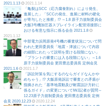
2021.1.13
2021.1.14
「亀裂はSCC（応力腐食割れ）により発生、
進展した」「SCCの発生、進展に材料の硬化
が寄与したと推察」!? ～1.8 原子力規制委員会
大飯3号機加圧器スプレイライン配管溶接部に
おける有意な指示に係る会合 2021.1.8
2021.1.12
中部電力浜岡原発4号機の審査状況について問
われた更田委員長「地震・津波について内容
の細部にわたって説明を受ける段階にない」
「プラントの審査には入る段階にない」～1.6
原子力規制委員会 更田豊志委員長 定例会見
2021.1.6
2021.1.7
「訴訟対策を気にするのならガイドなんかや
めちゃう」!? 大飯原発訴訟で審査との矛盾が
指摘された「基準地震動及び耐震設計方針に
係るガイド」の変更についてIWJ記者が質問～
12.23原子力規制委員会 更田豊志委員長 定例
会見 2020.12.23
2020.12.24