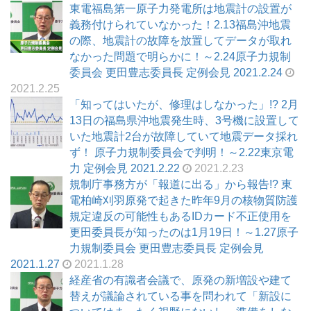
東電福島第一原子力発電所は地震計の設置が
義務付けられていなかった！2.13福島沖地震
の際、地震計の故障を放置してデータが取れ
なかった問題で明らかに！～2.24原子力規制
委員会 更田豊志委員長 定例会見 2021.2.24
2021.2.25
「知ってはいたが、修理はしなかった」!? 2月
13日の福島県沖地震発生時、3号機に設置して
いた地震計2台が故障していて地震データ採れ
ず！ 原子力規制委員会で判明！～2.22東京電
力 定例会見 2021.2.22
2021.2.23
規制庁事務方が「報道に出る」から報告!? 東
電柏崎刈羽原発で起きた昨年9月の核物質防護
規定違反の可能性もあるIDカード不正使用を
更田委員長が知ったのは1月19日！～1.27原子
力規制委員会 更田豊志委員長 定例会見
2021.1.27
2021.1.28
経産省の有識者会議で、原発の新増設や建て
替えが議論されている事を問われて「新設に