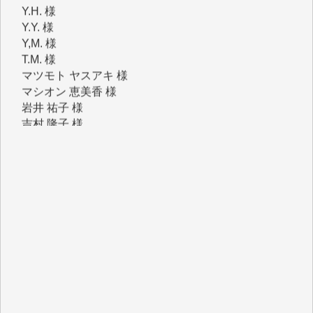
Y,M. 様
T.M. 様
マツモト ヤスアキ 様
マシオン 恵美香 様
岩井 祐子 様
吉村 隆子 様
新城 靖 様
青木 要 様
T.Y. 様
K.O. 様
Y.S. 様
Y.N. 様
y.m. 様
R.N. 様
J.M. 様
T.N. 様
Y.T. 様
T.K. 様
ASAKO TAKAESU 様
マシオン恵美香 様