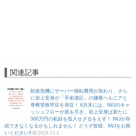
関連記事
財政危機にサーバー移転費用が加わり、さら
に岩上安身が「手術適応」の腰椎ヘルニアと
脊椎管狭窄症を発症！ 6月末には、IWJのキャ
ッシュフローが底を尽き、岩上安身は新たに
300万円の私財を投入せざるをえず！ IWJが存
続できなくなるかもしれません！ どうぞ皆様、IWJをお救
いください!!
2024.11.1