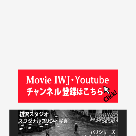
平野智生 様
山本賢二 様
吉住俊昭 様
徳山匡 様
金 盛起 様
塩川 晃平 様
松本益美 様
井出 隆太 様
及川昭男 様
岩井祐子 様
藤田英之 様
藤岡比左志 様
井出 隆太 様
小池説夫 様
アオキカナメ 様
諸般の事情によりIWJ会費払えず今は非会員です。市
民側に立つ講演会にIWJのカメラマンをよく拝見して
おります。コンテンツが失われるのはあまりにもった