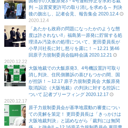
国相手の大飯原発3・4号運転停止を求める裁
判 ～設置変更許可の取り消しを求める～ 判決
後の旗出し、記者会見、報告集会 2020.12.4
2020.12.4
「あたかも政府の問題になったかのような態
度は許されない!!」福島第一原発に貯留する処
理済み汚染水の処理について、更田委員長が
小早川社長に対し怒りを露に！～12.21 第46
回原子力規制委員会臨時会議 2020.12.21
2020.12.22
大阪地裁での大飯原発3、4号機設置許可取り
消し判決、住民側勝訴の喜びもつかの間、国
が控訴！～12.17 原子力規制委員会 大飯原発
取消訴訟（大阪地裁）の判決に対する控訴に
ついて 記者ブリーフィング 2020.12.17
2020.12.17
原子力規制委員会が基準地震動の審査につい
ての見解を策定！ 更田委員長は「きっかけは
大阪地裁判決」と認めながら「裁判には無関
係」と強弁!! ～12.16原子力規制委員会 更田豊