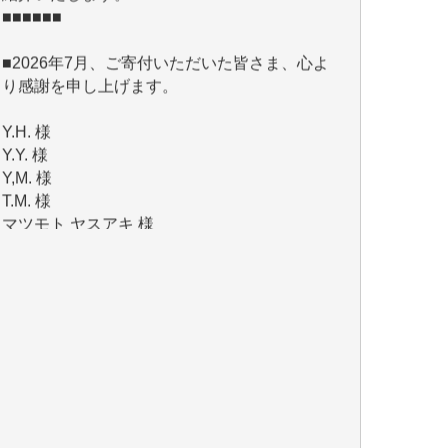
り感謝を申し上げます。
Y.H. 様
Y.Y. 様
Y,M. 様
T.M. 様
マツモト ヤスアキ 様
マシオン 恵美香 様
岩井 祐子 様
吉村 隆子 様
新城 靖 様
青木 要 様
T.Y. 様
K.O. 様
Y.S. 様
Y.N. 様
y.m. 様
R.N. 様
J.M. 様