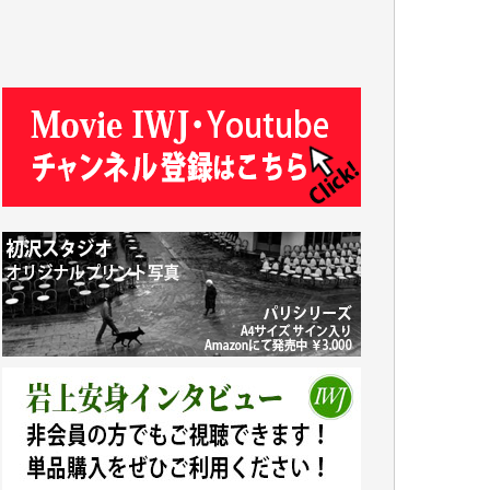
T.N. 様
Y.T. 様
T.K. 様
ASAKO TAKAESU 様
マシオン恵美香 様
平野智生 様
山本賢二 様
吉住俊昭 様
徳山匡 様
金 盛起 様
塩川 晃平 様
松本益美 様
井出 隆太 様
及川昭男 様
岩井祐子 様
藤田英之 様
藤岡比左志 様
井出 隆太 様
小池説夫 様
アオキカナメ 様