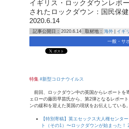
イギリス・ロックダウンレポー
されたロックダウン：国民保健
2020.6.14
記事公開日：
2020.6.14
取材地：
海外
|
イギ
一般・サ
特集
#新型コロナウイルス
前回、ロックダウン中の英国からレポートを寄
ェローの藤田早苗氏から、第2弾となるレポート
ンの緩和を迎えた英国の現状をお伝えしている
【特別寄稿】英エセックス大人権センター
ト（その1）〜ロックダウンが始まった！ 202