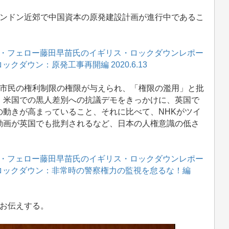
ンドン近郊で中国資本の原発建設計画が進行中であるこ
・フェロー藤田早苗氏のイギリス・ロックダウンレポー
クダウン：原発工事再開編 2020.6.13
市民の権利制限の権限が与えられ、「権限の濫用」と批
、米国での黒人差別への抗議デモをきっかけに、英国で
動きが高まっていること、それに比べて、NHKがツイ
動画が英国でも批判されるなど、日本の人権意識の低さ
・フェロー藤田早苗氏のイギリス・ロックダウンレポー
たロックダウン：非常時の警察権力の監視を怠るな！編
お伝えする。