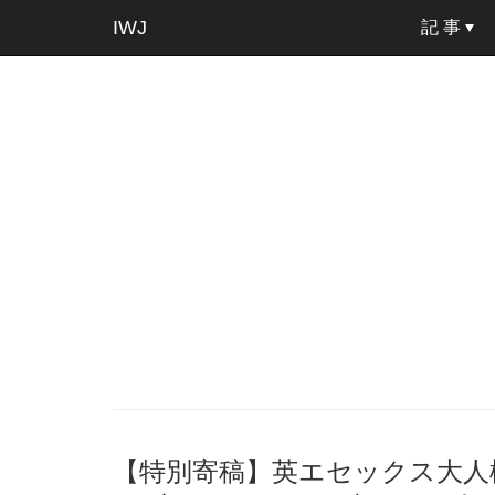
IWJ
記 事
【特別寄稿】英エセックス大人