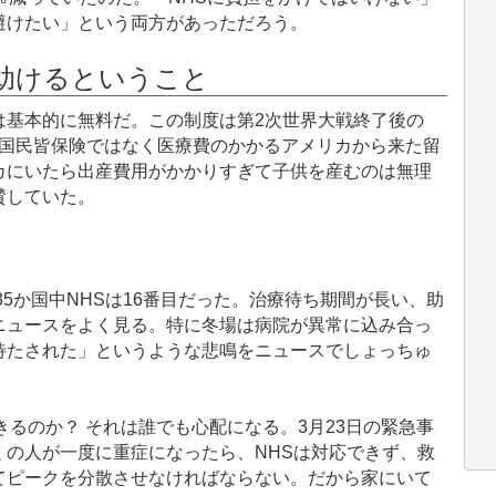
避けたい」という両方があっただろう。
を助けるということ
基本的に無料だ。この制度は第2次世界大戦終了後の
る。国民皆保険ではなく医療費のかかるアメリカから来た留
カにいたら出産費用がかかりすぎて子供を産むのは無理
賛していた。
5か国中NHSは16番目だった。治療待ち期間が長い、助
ニュースをよく見る。特に冬場は病院が異常に込み合っ
待たされた」というような悲鳴をニュースでしょっちゅ
るのか？ それは誰でも心配になる。3月23日の緊急事
の人が一度に重症になったら、NHSは対応できず、救
てピークを分散させなければならない。だから家にいて