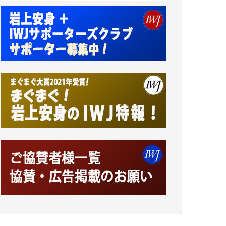
諸般の事情によりIWJ会費払えず今は非会員
です。市民側に立つ講演会にIWJのカメラマ
ンをよく拝見しております。コンテンツが失
われるのはあまりにもったいない。少しでも
お役立てください。（H.O.様）
今日、僅かですがカンパしました。（T.M.
様）
今日、僅かですがカンパしました。IWJの危
機を乗り切るには到底及ばない額ですが病気
の妻を抱えている私にとっては精一杯のカン
パです。
かねてよりIWJが発してきた膨大な取材記事
や解説記事、そして各界の方々とのインタビ
ューは大袈裟ではなく、極めて重要な知的財
産だと思っています。
Windows7の頃はIWJの動画もRealPlayerで録