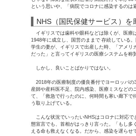
という思いや、「病院でコロナに感染するのは
NHS（国民保健サービス）
イギリスでは歯科や眼科などは除くが、医療は
1948年に成立し、国営のままで 存続してい
学生の妻が、イギリスで出産した時、「アメリ
だった」と言ってイギリスの医療システムを称
しかし、良いことばかりではない。
2018年の医療制度の優良番付でヨーロッパの3
産師や産科医不足、院内感染、医療ミスなどの
て、「救急で行ったのに、何時間も寒い廊下で
う取り上げている。
こんな状況でいったいNHSはコロナに対応でき
態宣言でも、首相がはっきり言った。「もし多く
える命も救えなくなる。だから、感染を遅らせ