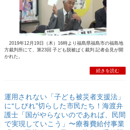
2019年12月19日（木）16時より福島県福島市の福島地
方裁判所にて、第23回 子ども脱被ばく裁判 記者会見が開
かれた。
続きを読む
運用されない「子ども被災者支援法」
に“しびれ”切らした市民たち！海渡弁
護士「国がやらないのであれば、民間
で実現していこう」〜療養費給付事業