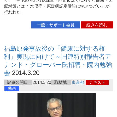
で、「今求められる低線量・内部被ばくに対する健康・医
療対策とは？ 水俣病・原爆病認定訴訟に学ぶつどい」が
行われた。
一般・サポート会員
続きを読む
福島原発事故後の「健康に対する権
利」実現に向けて～国連特別報告者ア
ナンド・グローバー氏招聘・院内勉強
会
2014.3.20
記事公開日：
2014.3.20
取材地：
東京都
テキスト
動画