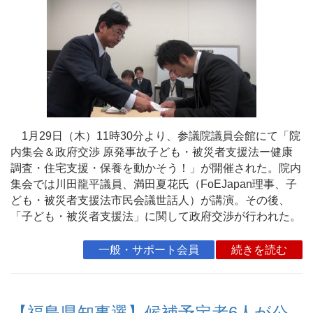
1月29日（木）11時30分より、参議院議員会館にて「院
内集会＆政府交渉 原発事故子ども・被災者支援法ー健康
調査・住宅支援・保養を動かそう！」が開催された。院内
集会では川田龍平議員、満田夏花氏（FoEJapan理事、子
ども・被災者支援法市民会議世話人）が講演。その後、
「子ども・被災者支援法」に関して政府交渉が行われた。
一般・サポート会員
続きを読む
【福島県知事選】候補予定者6人が公