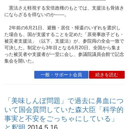
憲法さえ軽視する安倍政権のもとでは、支援法も骨抜き
にならざるを得ないのか――。
2年前の6月21日、避難・居住・帰還のいずれを選択し
た場合も、国が支援することを定めた「原発事故子ども・
被災者支援法」（以下、支援法）が、参院両の全会一致で
可決した。制定から3年目となる6月20日、全国から集ま
った被災者や支援者が一堂に会し、参議院議員会館で記念
集会を開いた。
一般・サポート会員
続きを読む
「美味しんぼ問題」で過去に鼻血につ
いて国会質問していた森大臣「科学的
事実と不安をごっちゃにしている」
と釈明
2014.5.16