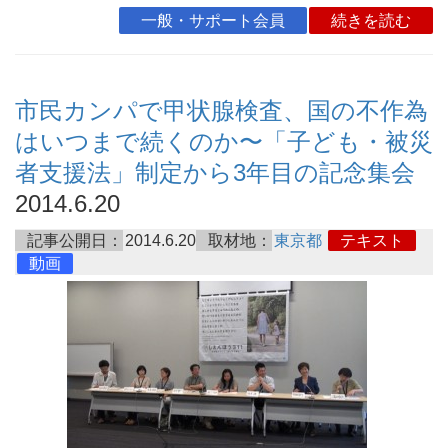
一般・サポート会員
続きを読む
市民カンパで甲状腺検査、国の不作為
はいつまで続くのか〜「子ども・被災
者支援法」制定から3年目の記念集会
2014.6.20
記事公開日：
2014.6.20
取材地：
東京都
テキスト
動画