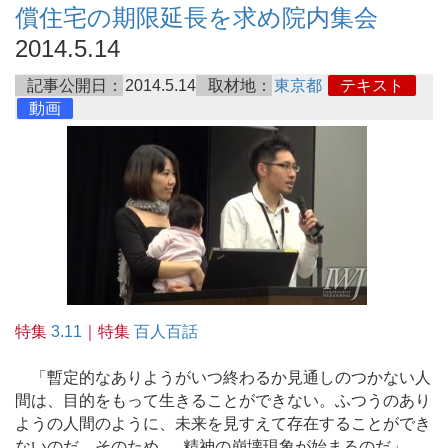
償住宅の期限延長を求め院内集会
2014.5.14
記事公開日：
2014.5.14
取材地：
東京都
テキスト
動画
特集
3.11
｜特集
百人百話
「暫定的なありようがいつ終わるか見通しのつかない人
間は、目的をもって生きることができない。ふつうのあり
ようの人間のように、未来を見すえて存在することができ
ないのだ。そのため…..精神の崩壊現象が始まるのだ」