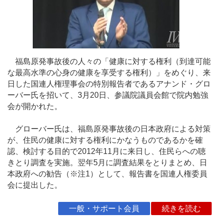
福島原発事故後の人々の「健康に対する権利（到達可能
な最高水準の心身の健康を享受する権利）」をめぐり、来
日した国連人権理事会の特別報告者であるアナンド・グロ
ーバー氏を招いて、3月20日、参議院議員会館で院内勉強
会が開かれた。
グローバー氏は、福島原発事故後の日本政府による対策
が、住民の健康に対する権利にかなうものであるかを確
認、検討する目的で2012年11月に来日し、住民らへの聴
きとり調査を実施。翌年5月に調査結果をとりまとめ、日
本政府への勧告（※注1）として、報告書を国連人権委員
会に提出した。
一般・サポート会員
続きを読む