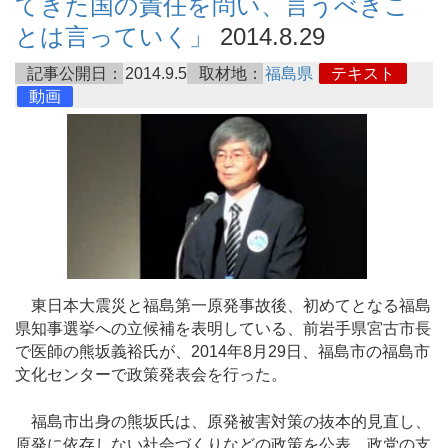
てきた国の責任を問い、言うべきこ
とは言っていく」
2014.8.29
記事公開日：
2014.9.5
取材地：
福島県
テキスト
動画
東日本大震災と福島第一原発事故後、初めてとなる福島
県知事選挙への立候補を表明している、前岩手県宮古市長
で医師の熊坂義裕氏が、2014年8月29日、福島市の福島市
文化センターで政策発表会を行った。
福島市出身の熊坂氏は、原発被害対策の抜本的見直し、
原発に依存しない社会づくりなどの政策を公表。政党の支