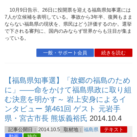
10月9日告示、26日に投開票を迎える福島県知事選には
7人が立候補を表明している。事故から3年半、復興もまま
ならない福島県の現状を、県民はどう評価するのか。選挙
で下される審判に、国内のみならず世界からも注目が集ま
っている。
一般・サポート会員
続きを読む
【福島県知事選】「故郷の福島のため
に」――命をかけて福島県政に取り組
む決意を明かす～ 岩上安身によるイ
ンタビュー 第461回 ゲスト 元岩手
県・宮古市長 熊坂義裕氏
2014.10.4
記事公開日：
2014.10.5
取材地：
福島県
テキスト
動画
独自