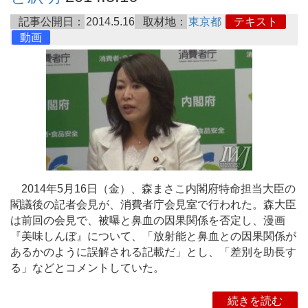
記事公開日：
2014.5.16
取材地：
東京都
テキスト
動画
2014年5月16日（金）、森まさこ内閣府特命担当大臣の
閣議後の記者会見が、消費者庁会見室で行われた。森大臣
は前回の会見で、被曝と鼻血の因果関係を否定し、漫画
『美味しんぼ』について、「放射能と鼻血との因果関係が
あるかのように誤解される記載だ」とし、「差別を助長す
る」などとコメントしていた。
続きを読む