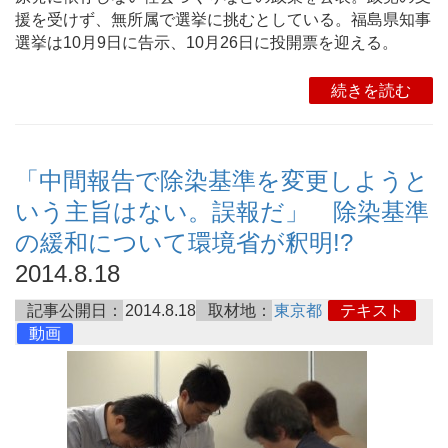
援を受けず、無所属で選挙に挑むとしている。福島県知事
選挙は10月9日に告示、10月26日に投開票を迎える。
続きを読む
「中間報告で除染基準を変更しようと
いう主旨はない。誤報だ」 除染基準
の緩和について環境省が釈明!?
2014.8.18
記事公開日：
2014.8.18
取材地：
東京都
テキスト
動画