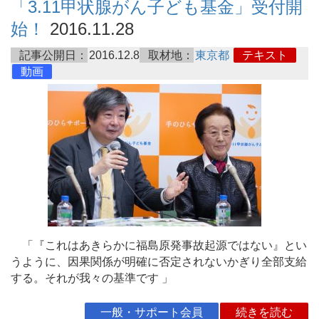
「3.11甲状腺がん子ども基金」受付開
始！
2016.11.28
記事公開日：
2016.12.8
取材地：
東京都
テキスト
動画
「『これはあきらかに福島原発事故起源ではない』とい
うように、因果関係が明確に否定されないかぎり全部支給
する。それが我々の基準です 」
一般・サポート会員
続きを読む