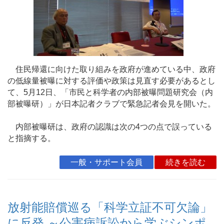
住民帰還に向けた取り組みを政府が進めている中、政府
の低線量被曝に対する評価や政策は見直す必要があるとし
て、5月12日、「市民と科学者の内部被曝問題研究会（内
部被曝研）」が日本記者クラブで緊急記者会見を開いた。
内部被曝研は、政府の認識は次の4つの点で誤っている
と指摘する。
一般・サポート会員
続きを読む
放射能賠償巡る「科学立証不可欠論」
に反発 ～公害病訴訟から学ぶシンポ