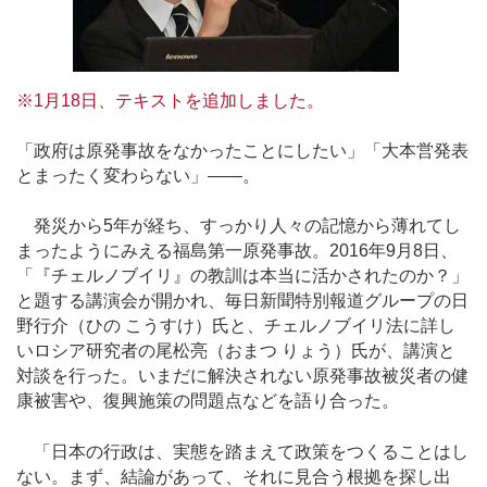
※1月18日、テキストを追加しました。
「政府は原発事故をなかったことにしたい」「大本営発表
とまったく変わらない」――。
発災から5年が経ち、すっかり人々の記憶から薄れてし
まったようにみえる福島第一原発事故。2016年9月8日、
「『チェルノブイリ』の教訓は本当に活かされたのか？」
と題する講演会が開かれ、毎日新聞特別報道グループの日
野行介（ひの こうすけ）氏と、チェルノブイリ法に詳し
いロシア研究者の尾松亮（おまつ りょう）氏が、講演と
対談を行った。いまだに解決されない原発事故被災者の健
康被害や、復興施策の問題点などを語り合った。
「日本の行政は、実態を踏まえて政策をつくることはし
ない。まず、結論があって、それに見合う根拠を探し出