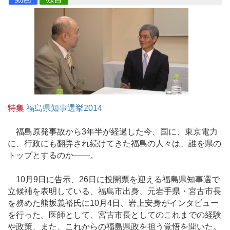
特集
福島県知事選挙2014
福島原発事故から3年半が経過した今、国に、東京電力
に、行政にも翻弄され続けてきた福島の人々は、誰を県の
トップとするのか――。
10月9日に告示、26日に投開票を迎える福島県知事選で
立候補を表明している、福島市出身、元岩手県・宮古市長
を務めた熊坂義裕氏に10月4日、岩上安身がインタビュー
を行った。医師として、宮古市長としてのこれまでの経験
や政策、また、これからの福島県政を担う覚悟を聞いた。