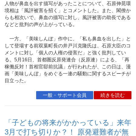
人物が鼻血を出す描写があったことについて、石原伸晃環
境相は「風評被害を招く」とコメントした。また、閣僚か
らも相次いで、鼻血の描写に対し、風評被害の助長である
などと批判の声が上がっている。
一方、「美味しんぼ」作中に、「私も鼻血を出した」と
して登場する前双葉町長の井戸川克隆氏は、石原大臣のコ
メントに対し「個人の人権の侵害だ」と強く批判してい
る。5月16日、首都圏反原発連合（反原連）による、「再
稼働反対！首相官邸前抗議」が行われたが、この日は、漫
画「美味しんぼ」をめぐる一連の騒動に関するスピーチが
目立った。
一般・サポート会員
続きを読む
「子どもの将来がかかっている」来年
3月で打ち切りか？！ 原発避難者が無