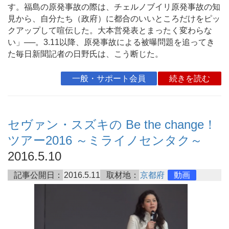
す。福島の原発事故の際は、チェルノブイリ原発事故の知
見から、自分たち（政府）に都合のいいところだけをピッ
クアップして喧伝した。大本営発表とまったく変わらな
い」──。3.11以降、原発事故による被曝問題を追ってき
た毎日新聞記者の日野氏は、こう断じた。
一般・サポート会員
続きを読む
セヴァン・スズキの Be the change！
ツアー2016 ～ミライノセンタク～
2016.5.10
記事公開日：
2016.5.11
取材地：
京都府
動画