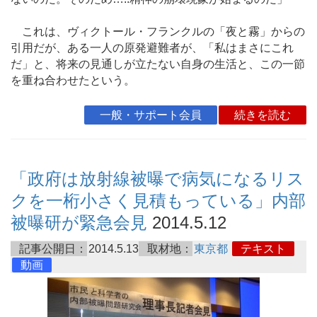
これは、ヴィクトール・フランクルの「夜と霧」からの
引用だが、ある一人の原発避難者が、「私はまさにこれ
だ」と、将来の見通しが立たない自身の生活と、この一節
を重ね合わせたという。
一般・サポート会員
続きを読む
「政府は放射線被曝で病気になるリス
クを一桁小さく見積もっている」内部
被曝研が緊急会見
2014.5.12
記事公開日：
2014.5.13
取材地：
東京都
テキスト
動画