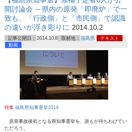
開討論会 ～県内の原発「即廃炉」で一
致も、「行政側」と「市民側」で認識
の違いが浮き彫りに
2014.10.2
記事公開日：
2014.10.8
取材地：
福島県
テキスト
動画
特集
福島県知事選挙2014
原発事故後初となる県知事選挙を、誰もが待ちわびてい
ただろう。