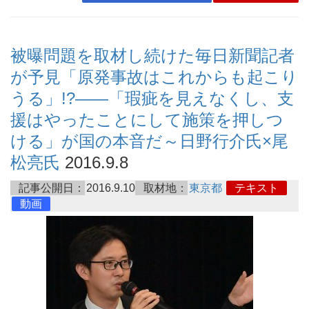
被曝問題を取材し続けた毎日新聞記者
が予見「原発事故はこれからも起こり
うる」!?――「瑕疵を見えなくし、支
援はやったことにして施策を押しつ
ける」が国の本音だ～日野行介氏×尾
松亮氏
2016.9.8
記事公開日：
2016.9.10
取材地：
東京都
テキスト
動画