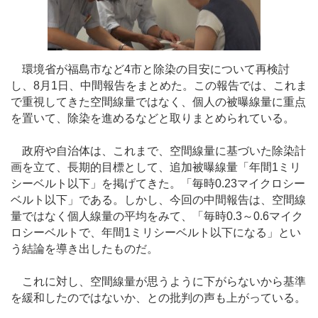
環境省が福島市など4市と除染の目安について再検討
し、8月1日、中間報告をまとめた。この報告では、これま
で重視してきた空間線量ではなく、個人の被曝線量に重点
を置いて、除染を進めるなどと取りまとめられている。
政府や自治体は、これまで、空間線量に基づいた除染計
画を立て、長期的目標として、追加被曝線量「年間1ミリ
シーベルト以下」を掲げてきた。「毎時0.23マイクロシー
ベルト以下」である。しかし、今回の中間報告は、空間線
量ではなく個人線量の平均をみて、「毎時0.3～0.6マイク
ロシーベルトで、年間1ミリシーベルト以下になる」とい
う結論を導き出したものだ。
これに対し、空間線量が思うように下がらないから基準
を緩和したのではないか、との批判の声も上がっている。