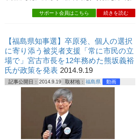
サポート会員はこちら
続きを読む
【福島県知事選】卒原発、個人の選択
に寄り添う被災者支援「常に市民の立
場で」宮古市長を12年務めた熊坂義裕
氏が政策を発表
2014.9.19
記事公開日：
2014.9.19
取材地：
福島県
動画