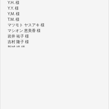
Y,M. 様
T.M. 様
マツモト ヤスアキ 様
マシオン 恵美香 様
岩井 祐子 様
吉村 隆子 様
新城 靖 様
青木 要 様
T.Y. 様
K.O. 様
Y.S. 様
Y.N. 様
y.m. 様
R.N. 様
J.M. 様
T.N. 様
Y.T. 様
T.K. 様
ASAKO TAKAESU 様
マシオン恵美香 様