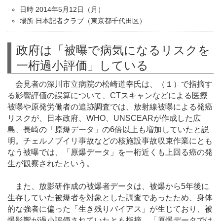
日時 2014年5月12日（月）
場所 日本記者クラブ（東京都千代田区）
政府は「被曝で病気になるリスクを
一桁過小評価」している
会見者の深川市立病院の松崎道幸氏は、（１）で指摘す
る影響評価の誤算について、CTスキャンなどによる医療
被曝や原発労働者の追跡調査では、放射線被曝による発癌
リスクが、日本政府、WHO、UNSCEARが作成した広
島、長崎の「原爆データ」の6倍以上も増加していたと説
明。チェルノブイリ事故などの核施設事故収束作業にとも
なう被曝では、「原爆データ」を一桁近くも上回る癌の発
生が観察されたという。
また、放影研作成の被爆者データは、被爆から5年後に
生存していた被爆者を対象とした調査であったため、身体
的な強者に偏った「生き残りバイアス」が生じており、被
爆影響が過小評価されていたとも指摘。「原爆データでは