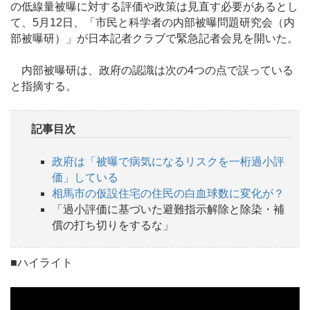
の低線量被曝に対する評価や政策は見直す必要があるとし
て、5月12日、「市民と科学者の内部被曝問題研究会（内
部被曝研）」が日本記者クラブで緊急記者会見を開いた。
内部被曝研は、政府の認識は次の4つの点で誤っている
と指摘する。
記事目次
政府は「被曝で病気になるリスクを一桁過小評
価」している
相馬市の仮設住宅の住民の白血球数に変化が？
「過小評価に基づいた避難指示解除と除染・補
償の打ち切りをするな」
■ハイライト