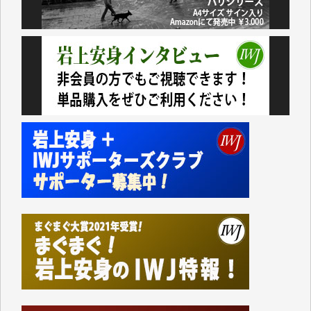
いない。少しでもお役立てください。（H.O.様）
今日、僅かですがカンパしました。（T.M.様）
今日、僅かですがカンパしました。IWJの危機を乗り
切るには到底及ばない額ですが病気の妻を抱えている
私にとっては精一杯のカンパです。
かねてよりIWJが発してきた膨大な取材記事や解説記
事、そして各界の方々とのインタビューは大袈裟では
なく、極めて重要な知的財産だと思っています。
Windows7の頃はIWJの動画もRealPlayerで録画でき
て、かなりの動画をDVDに焼きこんで保存していま
した。
しかし、それが出来なくなって以降はExcelなどを使
ってハイパーリンクを張り、重要と思われる記事にい
つでも簡単にアクセスできるようにして来ました。し
かし、それができるのもコンテンツがサーバーに保存
されているからこそのことであり、そのサーバーが使
えなくなってしまえば二度と視ることが出来なくなっ
てしまいます。