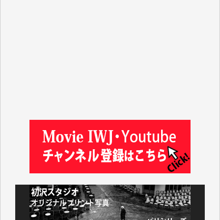
平野智生 様
山本賢二 様
吉住俊昭 様
徳山匡 様
金 盛起 様
塩川 晃平 様
松本益美 様
井出 隆太 様
及川昭男 様
岩井祐子 様
藤田英之 様
藤岡比左志 様
井出 隆太 様
小池説夫 様
アオキカナメ 様
諸般の事情によりIWJ会費払えず今は非会員です。市
民側に立つ講演会にIWJのカメラマンをよく拝見して
おります。コンテンツが失われるのはあまりにもった