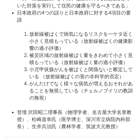
いた対策を実行して住民の健康を守るべきである」
日本政府の4つの誤りと日本政府に対する4項目の要
請
放射線被ばくで病気になるリスクを一ケタ近く
小さく見積もっている（放射線被ばくの健康影
響の過小評価）
被災区域の放射線被ばく量をきわめて小さく見
積もっている（放射線被ばく量の過小評価）
小児甲状腺がんを被ばくと関係ないと断定して
いる （放射線被ばくの害の非科学的否定）
がんだけでなく様々な病気が増えるおそれがあ
ることを無視している（チェルノブイリの教訓
の無視）
登壇 沢田昭二理事長（物理学者、名古屋大学名誉教
授）、松崎道幸氏（医学博士、深川市立病院内科部
長）、生井兵治氏（農林学者、筑波大元教授）