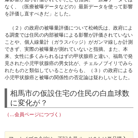
なく、（医療被曝データなどの）最新データを使って影響
を評価し直すべきだ」とした。
（２）の政府の被曝量評価について松崎氏は、政府によ
る調査では住民の内部被曝による影響が評価されていない
ことや、個人線量計（ガラスバッジ）がガンマ線しか計測
できず、実際の被曝量が測れていないと指摘。また、本
来、女性に多くみられるはずの甲状腺癌と違い、福島で発
見された小児甲状腺癌の男女比が、チェルノブイリでみら
れたものと類似していることからも、（３）の政府による
小児甲状腺癌と被曝の関係性の否定論は疑わしいとした。
相馬市の仮設住宅の住民の白血球数
に変化が？
（…会員ページにつづく）