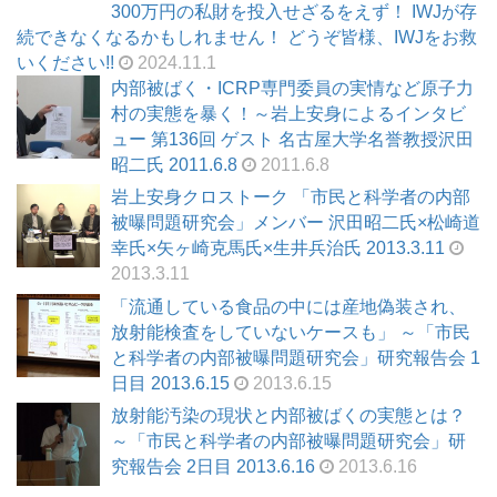
300万円の私財を投入せざるをえず！ IWJが存
続できなくなるかもしれません！ どうぞ皆様、IWJをお救
いください!!
2024.11.1
内部被ばく・ICRP専門委員の実情など原子力
村の実態を暴く！～岩上安身によるインタビ
ュー 第136回 ゲスト 名古屋大学名誉教授沢田
昭二氏 2011.6.8
2011.6.8
岩上安身クロストーク 「市民と科学者の内部
被曝問題研究会」メンバー 沢田昭二氏×松崎道
幸氏×矢ヶ崎克馬氏×生井兵治氏 2013.3.11
2013.3.11
「流通している食品の中には産地偽装され、
放射能検査をしていないケースも」 ～「市民
と科学者の内部被曝問題研究会」研究報告会 1
日目 2013.6.15
2013.6.15
放射能汚染の現状と内部被ばくの実態とは？
～「市民と科学者の内部被曝問題研究会」研
究報告会 2日目 2013.6.16
2013.6.16