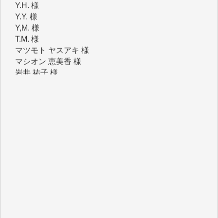
Y,M. 様
T.M. 様
マツモト ヤスアキ 様
マシオン 恵美香 様
岩井 祐子 様
吉村 隆子 様
新城 靖 様
青木 要 様
T.Y. 様
K.O. 様
Y.S. 様
Y.N. 様
y.m. 様
R.N. 様
J.M. 様
T.N. 様
Y.T. 様
T.K. 様
ASAKO TAKAESU 様