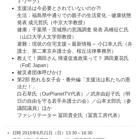
トワーク）
支援法は今必要とされていないのか?!
生活：福島県中通りでの親子の生活変化・健康状態
発表 成元哲氏（中京大学教授）
健康：千葉県・茨城県の意識調査 発表 高橋征仁氏
（山口大学人文学部教授）
避難：現状の住宅支援～最新情報～ 小口幸人氏（弁
護士、第二東京弁護士会、桜丘法律事務所）
教えて！満田さん 帰還促進政策って？ 満田夏花氏
（FoE Japan）
被災者団体呼びかけ
第2部 怒れる女子会・番外編「支援法は私たちの憲
法だ！」
白石草氏（OurPlanetTV代表）／武井由起子氏（明
日の自由を守る若手弁護士の会）／山本太郎氏（参
議院議員）ほか
ファシリテーター 冨田貴史氏（冨貴工房代表）
日時 2015年6月21日（日）13:30～16:30