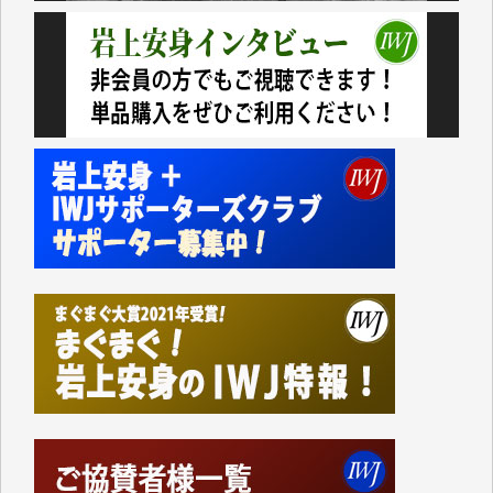
いない。少しでもお役立てください。（H.O.様）
今日、僅かですがカンパしました。（T.M.様）
今日、僅かですがカンパしました。IWJの危機を乗り
切るには到底及ばない額ですが病気の妻を抱えている
私にとっては精一杯のカンパです。
かねてよりIWJが発してきた膨大な取材記事や解説記
事、そして各界の方々とのインタビューは大袈裟では
なく、極めて重要な知的財産だと思っています。
Windows7の頃はIWJの動画もRealPlayerで録画でき
て、かなりの動画をDVDに焼きこんで保存していま
した。
しかし、それが出来なくなって以降はExcelなどを使
ってハイパーリンクを張り、重要と思われる記事にい
つでも簡単にアクセスできるようにして来ました。し
かし、それができるのもコンテンツがサーバーに保存
されているからこそのことであり、そのサーバーが使
えなくなってしまえば二度と視ることが出来なくなっ