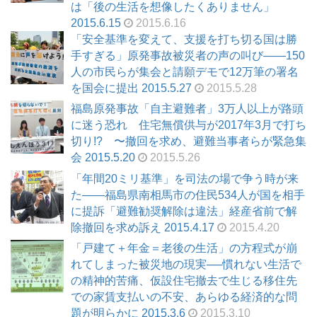
は「後の生活を想像したくありません」
2015.6.15
2015.6.16
「安全基準を変えて、支援を打ち切る国は勝
手すぎる」原発事故被災者の声の叫び――150
人の市民らが集会と請願デモで12万筆の署名
を国会に提出 2015.5.27
2015.5.28
福島原発事故「自主避難者」3万人以上が路頭
に迷う恐れ 住宅無償供与が2017年3月で打ち
切り!? 〜撤回を求め、避難当事者らが緊急集
会 2015.5.20
2015.5.26
「年間20ミリ基準」を司法の場で争う時が来
た――福島県南相馬市の住民534人が国を相手
に提訴「避難勧奨解除は違法」経産省前で解
除撤回を求め訴え 2015.4.17
2015.4.20
「戸建て＋年金＝老後の生活」の方程式が崩
れてしまった被災地の現実──慣れない生活で
の精神的苦痛、仮設住宅撤去で生じる移住先
での家賃支払いの不安、あらゆる経済的な問
題が明らかに 2015.3.6
2015.3.10