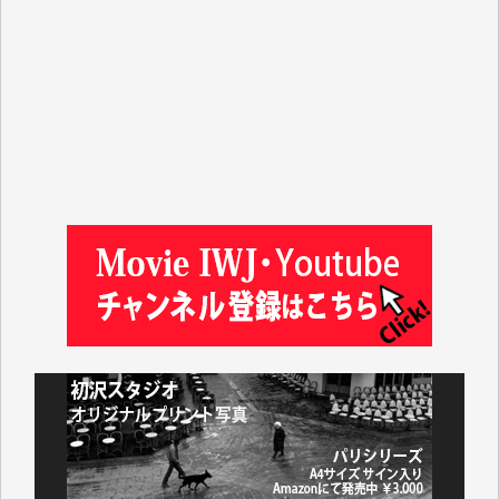
マシオン恵美香 様
平野智生 様
山本賢二 様
吉住俊昭 様
徳山匡 様
金 盛起 様
塩川 晃平 様
松本益美 様
井出 隆太 様
及川昭男 様
岩井祐子 様
藤田英之 様
藤岡比左志 様
井出 隆太 様
小池説夫 様
アオキカナメ 様
諸般の事情によりIWJ会費払えず今は非会員です。市
民側に立つ講演会にIWJのカメラマンをよく拝見して
おります。コンテンツが失われるのはあまりにもった