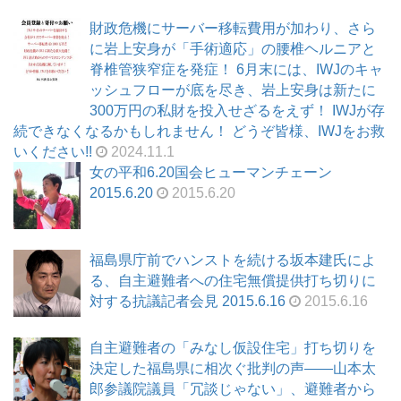
財政危機にサーバー移転費用が加わり、さら
に岩上安身が「手術適応」の腰椎ヘルニアと
脊椎管狭窄症を発症！ 6月末には、IWJのキャ
ッシュフローが底を尽き、岩上安身は新たに
300万円の私財を投入せざるをえず！ IWJが存
続できなくなるかもしれません！ どうぞ皆様、IWJをお救
いください!!
2024.11.1
女の平和6.20国会ヒューマンチェーン
2015.6.20
2015.6.20
福島県庁前でハンストを続ける坂本建氏によ
る、自主避難者への住宅無償提供打ち切りに
対する抗議記者会見 2015.6.16
2015.6.16
自主避難者の「みなし仮設住宅」打ち切りを
決定した福島県に相次ぐ批判の声――山本太
郎参議院議員「冗談じゃない」、避難者から