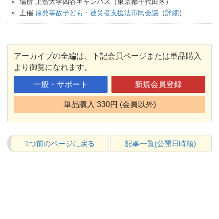
場所 上智大学四谷キャンパス（東京都千代田区）
主催
原発事故子ども・被災者支援法市民会議
（
詳細
）
アーカイブの全編は、下記会員ページまたは単品購入
より御覧になれます。
一般・サポート
新規会員登録
単品購入 330円 (会員以外)
1つ前のページに戻る
記事一覧(公開日時順)