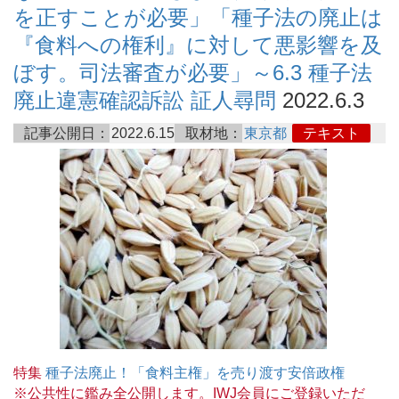
を正すことが必要」「種子法の廃止は
『食料への権利』に対して悪影響を及
ぼす。司法審査が必要」～6.3 種子法
廃止違憲確認訴訟 証人尋問
2022.6.3
記事公開日：
2022.6.15
取材地：
東京都
テキスト
特集
種子法廃止！「食料主権」を売り渡す安倍政権
※公共性に鑑み全公開します。IWJ会員にご登録いただ