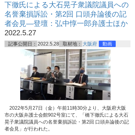
下徹氏による大石晃子衆議院議員への
名誉棄損訴訟・第2回 口頭弁論後の記
者会見―登壇：弘中惇一郎弁護士ほか
2022.5.27
記事公開日：
2022.5.28
取材地：
大阪府
動画
2022年5月27日（金）午前11時30分より、大阪府大阪
市の大阪弁護士会館902号室にて、「橋下徹氏による大石
晃子衆議院議員への名誉棄損訴訟・第2回 口頭弁論後の記
者会見」が行われた。