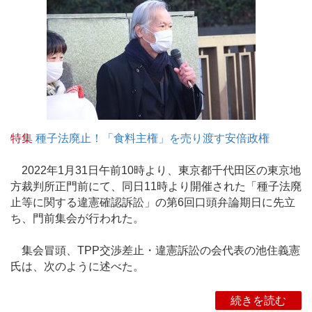
特集
種子法廃止！「食料主権」を売り渡す安倍政権
2022年1月31日午前10時より、東京都千代田区の東京地
方裁判所正門前にて、同日11時より開催された「種子法廃
止等に関する違憲確認訴訟」の第6回口頭弁論期日に先立
ち、門前集会が行われた。
集会冒頭、TPP交渉差止・違憲訴訟の会代表の池住義憲
氏は、次のように述べた。
続きを読む