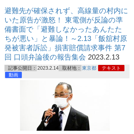
避難先が確保されず、高線量の村内に
いた原告が激怒！ 東電側が反論の準
備書面で「避難しなかったあんたた
ちが悪い」と暴論！～2.13「飯舘村原
発被害者訴訟」損害賠償請求事件 第7
回 口頭弁論後の報告集会
2023.2.13
記事公開日：
2023.2.14
取材地：
東京都
テキスト
動画