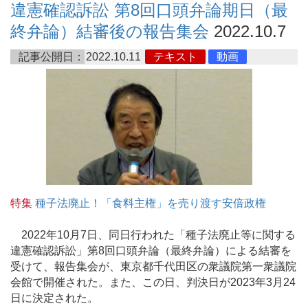
違憲確認訴訟 第8回口頭弁論期日（最
終弁論）結審後の報告集会
2022.10.7
記事公開日：
2022.10.11
テキスト
動画
特集
種子法廃止！「食料主権」を売り渡す安倍政権
2022年10月7日、同日行われた「種子法廃止等に関する
違憲確認訴訟」第8回口頭弁論（最終弁論）による結審を
受けて、報告集会が、東京都千代田区の衆議院第一衆議院
会館で開催された。また、この日、判決日が2023年3月24
日に決定された。