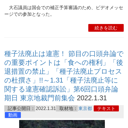
大石議員は国会での補正予算審議のため、ビデオメッセ
ージでの参加となった。
続きを読む
種子法廃止は違憲！ 節目の口頭弁論で
の重要ポイントは「食への権利」「後
退措置の禁止」「種子法廃止プロセス
の杜撰さ」!!～1.31「種子法廃止等に
関する違憲確認訴訟」第6回口頭弁論
期日 東京地裁門前集会
2022.1.31
記事公開日：
2022.1.31
取材地：
東京都
テキスト
動画