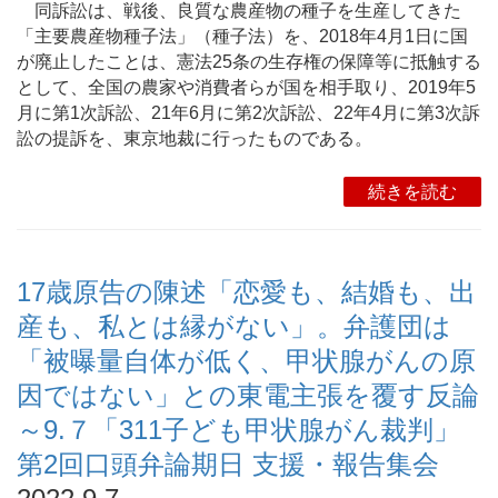
同訴訟は、戦後、良質な農産物の種子を生産してきた
「主要農産物種子法」（種子法）を、2018年4月1日に国
が廃止したことは、憲法25条の生存権の保障等に抵触する
として、全国の農家や消費者らが国を相手取り、2019年5
月に第1次訴訟、21年6月に第2次訴訟、22年4月に第3次訴
訟の提訴を、東京地裁に行ったものである。
続きを読む
17歳原告の陳述「恋愛も、結婚も、出
産も、私とは縁がない」。弁護団は
「被曝量自体が低く、甲状腺がんの原
因ではない」との東電主張を覆す反論
～9.７「311子ども甲状腺がん裁判」
第2回口頭弁論期日 支援・報告集会