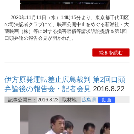
2020年11月11日（水）14時15分より、東京都千代田区
の司法記者クラブにて、映画公開中止をめぐる新潮社・大
蔵映画（株）等に対する損害賠償等請求訴訟提訴＆第1回
口頭弁論の報告会見が開かれた。
続きを読む
伊方原発運転差止広島裁判 第2回口頭
弁論後の報告会・記者会見
2016.8.22
記事公開日：
2016.8.23
取材地：
広島県
動画