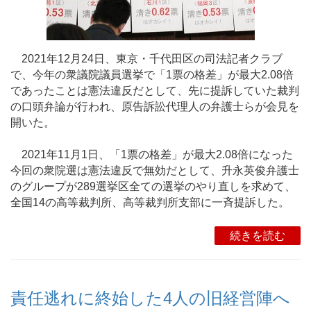
2021年12月24日、東京・千代田区の司法記者クラブ
で、今年の衆議院議員選挙で「1票の格差」が最大2.08倍
であったことは憲法違反だとして、先に提訴していた裁判
の口頭弁論が行われ、原告訴訟代理人の弁護士らが会見を
開いた。
2021年11月1日、「1票の格差」が最大2.08倍になった
今回の衆院選は憲法違反で無効だとして、升永英俊弁護士
のグループが289選挙区全ての選挙のやり直しを求めて、
全国14の高等裁判所、高等裁判所支部に一斉提訴した。
続きを読む
責任逃れに終始した4人の旧経営陣へ