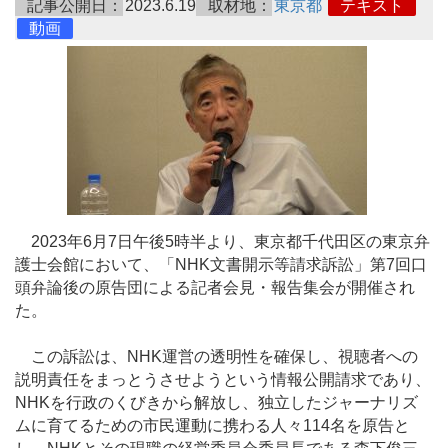
記事公開日：
2023.6.19
取材地：
東京都
テキスト
動画
2023年6月7日午後5時半より、東京都千代田区の東京弁
護士会館において、「NHK文書開示等請求訴訟」第7回口
頭弁論後の原告団による記者会見・報告集会が開催され
た。
この訴訟は、NHK運営の透明性を確保し、視聴者への
説明責任をまっとうさせようという情報公開請求であり、
NHKを行政のくびきから解放し、独立したジャーナリズ
ムに育てるための市民運動に携わる人々114名を原告と