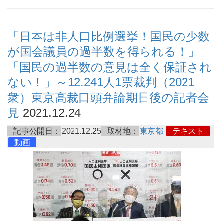
「日本は非人口比例選挙！国民の少数
が国会議員の過半数を得られる！」
「国民の過半数の意見は全く保証され
ない！」～12.241人1票裁判（2021
衆）東京高裁口頭弁論期日後の記者会
見
2021.12.24
記事公開日：
2021.12.25
取材地：
東京都
テキスト
動画