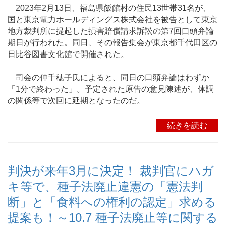
2023年2月13日、福島県飯館村の住民13世帯31名が、
国と東京電力ホールディングス株式会社を被告として東京
地方裁判所に提起した損害賠償請求訴訟の第7回口頭弁論
期日が行われた。同日、その報告集会が東京都千代田区の
日比谷図書文化館で開催された。
司会の仲千穂子氏によると、同日の口頭弁論はわずか
「1分で終わった」。予定された原告の意見陳述が、体調
の関係等で次回に延期となったのだ。
続きを読む
判決が来年3月に決定！ 裁判官にハガ
キ等で、種子法廃止違憲の「憲法判
断」と「食料への権利の認定」求める
提案も！～10.7 種子法廃止等に関する