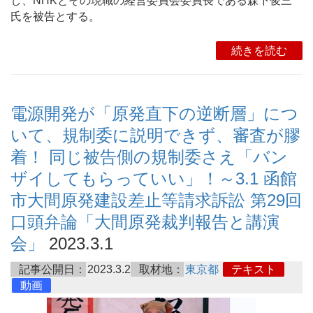
し、NHKとその現職の経営委員会委員長である森下俊三
氏を被告とする。
続きを読む
電源開発が「原発直下の逆断層」につ
いて、規制委に説明できず、審査が膠
着！ 同じ被告側の規制委さえ「バン
ザイしてもらっていい」！～3.1 函館
市大間原発建設差止等請求訴訟 第29回
口頭弁論「大間原発裁判報告と講演
会」
2023.3.1
記事公開日：
2023.3.2
取材地：
東京都
テキスト
動画