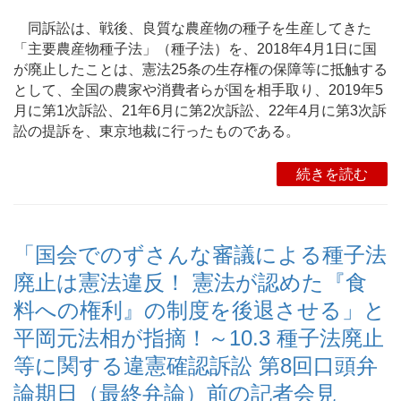
同訴訟は、戦後、良質な農産物の種子を生産してきた
「主要農産物種子法」（種子法）を、2018年4月1日に国
が廃止したことは、憲法25条の生存権の保障等に抵触する
として、全国の農家や消費者らが国を相手取り、2019年5
月に第1次訴訟、21年6月に第2次訴訟、22年4月に第3次訴
訟の提訴を、東京地裁に行ったものである。
続きを読む
「国会でのずさんな審議による種子法
廃止は憲法違反！ 憲法が認めた『食
料への権利』の制度を後退させる」と
平岡元法相が指摘！～10.3 種子法廃止
等に関する違憲確認訴訟 第8回口頭弁
論期日（最終弁論）前の記者会見