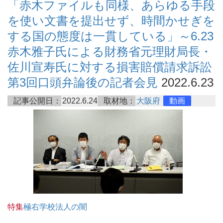
「赤木ファイルも同様、あらゆる手段
を使い文書を提出せず、時間かせぎを
する国の態度は一貫している」～6.23
赤木雅子氏による財務省元理財局長・
佐川宣寿氏に対する損害賠償請求訴訟
第3回口頭弁論後の記者会見
2022.6.23
記事公開日：
2022.6.24
取材地：
大阪府
動画
特集
極右学校法人の闇