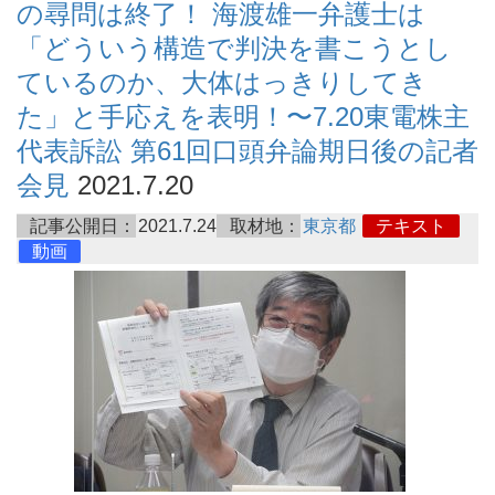
の尋問は終了！ 海渡雄一弁護士は
「どういう構造で判決を書こうとし
ているのか、大体はっきりしてき
た」と手応えを表明！〜7.20東電株主
代表訴訟 第61回口頭弁論期日後の記者
会見
2021.7.20
記事公開日：
2021.7.24
取材地：
東京都
テキスト
動画