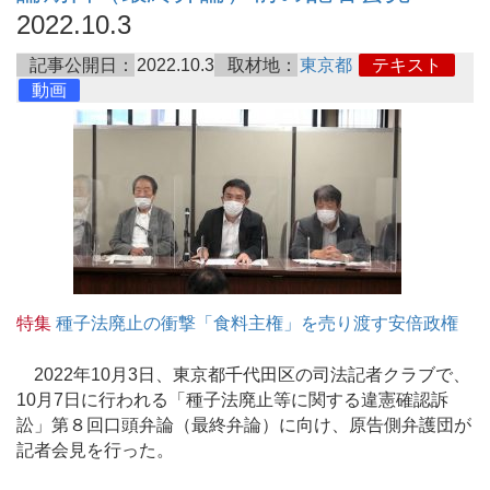
2022.10.3
記事公開日：
2022.10.3
取材地：
東京都
テキスト
動画
特集
種子法廃止の衝撃「食料主権」を売り渡す安倍政権
2022年10月3日、東京都千代田区の司法記者クラブで、
10月7日に行われる「種子法廃止等に関する違憲確認訴
訟」第８回口頭弁論（最終弁論）に向け、原告側弁護団が
記者会見を行った。