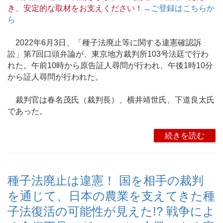
き、安定的な取材をお支えください！
→ご登録はこちらか
ら
2022年6月3日、「種子法廃止等に関する違憲確認訴
訟」第7回口頭弁論が、東京地方裁判所103号法廷で行わ
れた。午前10時から原告証人尋問が行われ、午後1時10分
から証人尋問が行われた。
裁判官は春名茂氏（裁判長）、横井靖世氏、下道良太氏
であった。
続きを読む
種子法廃止は違憲！ 国を相手の裁判
を通じて、日本の農業を支えてきた種
子法復活の可能性が見えた!? 戦争によ