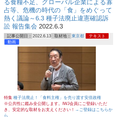
る食糧不足、グローバル企業による寡
占等、危機の時代の「食」をめぐって
熱く議論～6.3 種子法廃止違憲確認訴
訟 報告集会
2022.6.3
記事公開日：
2022.6.13
取材地：
東京都
テキスト
動画
特集
種子法廃止！「食料主権」を売り渡す安倍政権
※公共性に鑑み全公開します。IWJ会員にご登録いただ
き、安定的な取材をお支えください！
→ご登録はこちらか
ら