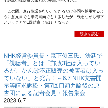
求訴訟の控訴審の第1回の弁論が開かれた。
この間、進行協議を行い、できるだけ審問を採用するよ
うに意見書でも準備書面でも主張したが、残念ながら却下
ということで1回結審（※1）となった。
続きを読む
NHK経営委員長・森下俊三氏、法廷で
「視聴者」とは「郵政3社は入ってい
るが、かんぽ不正販売の被害者は入っ
ていない」と発言！～6.7 NHK文書開
示等請求訴訟・第7回口頭弁論後の原
告団による記者会見・報告集会
2023.6.7