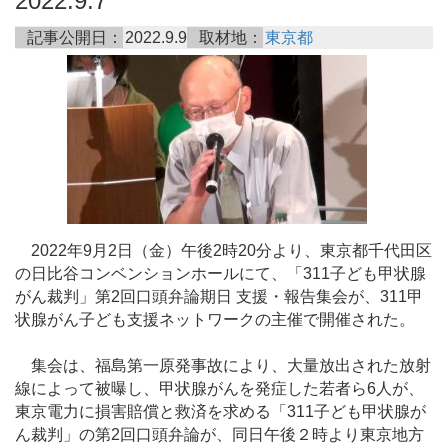
2022.9.7
記事公開日：
2022.9.9
取材地：
東京都
2022年9月2日（金）午後2時20分より、東京都千代田区
の日比谷コンベンションホールにて、「311子ども甲状腺
がん裁判」第2回口頭弁論期日 支援・報告集会が、311甲
状腺がん子ども支援ネットワークの主催で開催された。
集会は、福島第一原発事故により、大量放出された放射
線によって被曝し、甲状腺がんを発症した若者ら6人が、
東京電力に損害賠償と救済を求める「311子ども甲状腺が
ん裁判」の第2回口頭弁論が、同日午後２時より東京地方