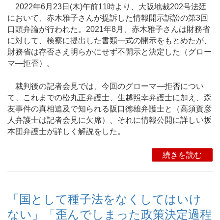
2022年6月23日(木)午前11時より、大阪地裁202号法廷
において、赤木雅子さんが提訴した情報開示訴訟の第3回
口頭弁論が行われた。2021年8月、赤木雅子さんは財務省
に対して、検察に提出した書類一式の開示をもとめたが、
財務省は存否さえ明らかにせず不開示と決定した（グロー
マ―拒否）。
裁判後の記者会見では、今回のグローマ―拒否につい
て、これまでの松丸正弁護士、生越照幸弁護士に加え、森
友事件の真相追及で知られる阪口徳雄弁護士と（高須賀彦
人弁護士は記者会見に欠席）、それに情報公開に詳しい坂
本団弁護士が詳しく解説をした。
続きを読む
「国として種子法をなくしてはいけ
ない」「歪んでしまった政策決定過程