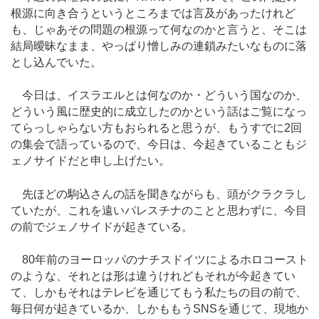
根源に向き合うというところまでは言及があったけれど
も、じゃあその問題の根源って何なのかと言うと、そこは
結局曖昧なまま、やっぱり憎しみの連鎖みたいなものに落
とし込んでいた。
今日は、イスラエルとは何なのか・どういう国なのか、
どういう風に歴史的に成立したのかという話はご覧になっ
てらっしゃらない方もおられると思うが、もうすでに2回
の集会で語っているので、今日は、今起きていることもジ
ェノサイドだと申し上げたい。
先ほどの駒込さんの話を聞きながらも、頭がクラクラし
ていたが、これを遠いパレスチナのことと思わずに、今目
の前でジェノサイドが起きている。
80年前のヨーロッパのナチスドイツによるホロコースト
のような、それとは形は違うけれどもそれが今起きてい
て、しかもそれはテレビを通じてもう私たちの目の前で、
毎日何が起きているか、しかももうSNSを通じて、現地か