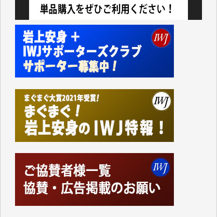
事、そして各界の方々とのインタビューは大袈裟では
なく、極めて重要な知的財産だと思っています。
Windows7の頃はIWJの動画もRealPlayerで録画でき
て、かなりの動画をDVDに焼きこんで保存していま
した。
しかし、それが出来なくなって以降はExcelなどを使
ってハイパーリンクを張り、重要と思われる記事にい
つでも簡単にアクセスできるようにして来ました。し
かし、それができるのもコンテンツがサーバーに保存
されているからこそのことであり、そのサーバーが使
えなくなってしまえば二度と視ることが出来なくなっ
てしまいます。
「何とかしなければ、何とかしてほしい。」と思いな
がらも前述した事情でどうにもならない自分の非力に
歯ぎしりするばかりです。（T.M.様）
いつもまともな報道、ありがとうございます。（新城
靖 様）