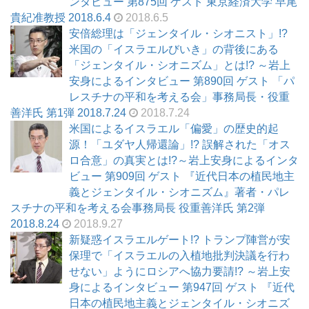
ンタビュー 第875回 ゲスト 東京経済大学 早尾
貴紀准教授 2018.6.4
2018.6.5
安倍総理は「ジェンタイル・シオニスト」!?
米国の「イスラエルびいき」の背後にある
「ジェンタイル・シオニズム」とは!? ～岩上
安身によるインタビュー 第890回 ゲスト 「パ
レスチナの平和を考える会」事務局長・役重
善洋氏 第1弾 2018.7.24
2018.7.24
米国によるイスラエル「偏愛」の歴史的起
源！「ユダヤ人帰還論」!? 誤解された「オス
ロ合意」の真実とは!?～岩上安身によるインタ
ビュー 第909回 ゲスト 『近代日本の植民地主
義とジェンタイル・シオニズム』著者・パレ
スチナの平和を考える会事務局長 役重善洋氏 第2弾
2018.8.24
2018.9.27
新疑惑イスラエルゲート!? トランプ陣営が安
保理で「イスラエルの入植地批判決議を行わ
せない」ようにロシアへ協力要請!? ～岩上安
身によるインタビュー 第947回 ゲスト 『近代
日本の植民地主義とジェンタイル・シオニズ