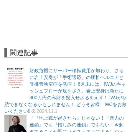
関連記事
財政危機にサーバー移転費用が加わり、さら
に岩上安身が「手術適応」の腰椎ヘルニアと
脊椎管狭窄症を発症！ 6月末には、IWJのキャ
ッシュフローが底を尽き、岩上安身は新たに
300万円の私財を投入せざるをえず！ IWJが存
続できなくなるかもしれません！ どうぞ皆様、IWJをお救
いください!!
2024.11.1
「『地上戦が起きたら』じゃない！『暴力の
連鎖』でも『憎しみの連鎖』でもない！今起
きてることが既に（イスラエルによる）ジェ