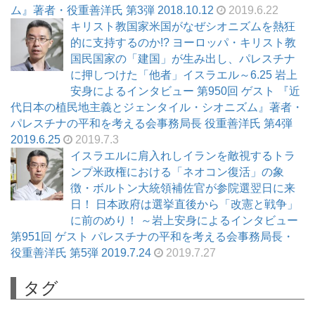
ム』著者・役重善洋氏 第3弾 2018.10.12
2019.6.22
キリスト教国家米国がなぜシオニズムを熱狂
的に支持するのか!? ヨーロッパ・キリスト教
国民国家の「建国」が生み出し、パレスチナ
に押しつけた「他者」イスラエル～6.25 岩上
安身によるインタビュー 第950回 ゲスト 『近
代日本の植民地主義とジェンタイル・シオニズム』著者・
パレスチナの平和を考える会事務局長 役重善洋氏 第4弾
2019.6.25
2019.7.3
イスラエルに肩入れしイランを敵視するトラ
ンプ米政権における「ネオコン復活」の象
徴・ボルトン大統領補佐官が参院選翌日に来
日！ 日本政府は選挙直後から「改憲と戦争」
に前のめり！ ～岩上安身によるインタビュー
第951回 ゲスト パレスチナの平和を考える会事務局長・
役重善洋氏 第5弾 2019.7.24
2019.7.27
タグ