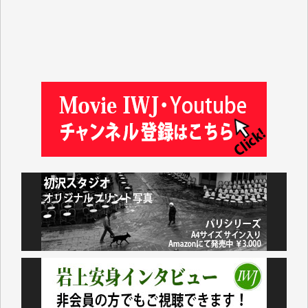
井出 隆太 様
及川昭男 様
岩井祐子 様
藤田英之 様
藤岡比左志 様
井出 隆太 様
小池説夫 様
アオキカナメ 様
諸般の事情によりIWJ会費払えず今は非会員です。市
民側に立つ講演会にIWJのカメラマンをよく拝見して
おります。コンテンツが失われるのはあまりにもった
いない。少しでもお役立てください。（H.O.様）
今日、僅かですがカンパしました。（T.M.様）
今日、僅かですがカンパしました。IWJの危機を乗り
切るには到底及ばない額ですが病気の妻を抱えている
私にとっては精一杯のカンパです。
かねてよりIWJが発してきた膨大な取材記事や解説記