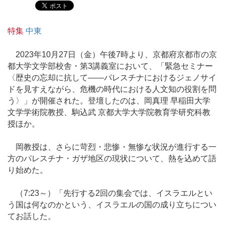
特集
中東
2023年10月27日（金）午後7時より、京都府京都市の京
都大学文学部校舎・第3講義室において、「緊急セミナー
〈歴史の忘却に抗して――パレスチナにおけるジェノサイ
ドを見すえながら、危機の時代における人文知の役割を問
う〉」が開催された。登壇したのは、岡真理 早稲田大学
文学学術院教授、駒込武 京都大学大学院教育学研究科教
授ほか。
岡教授は、さらに苛烈・悲惨・無惨な状況が進行する一
方のパレスチナ・ガザ地区の現状について、熱を込めて語
り始めた。
（7:23～）「先行する2回の集会では、イスラエルとい
う国は何なのかという、イスラエルの国の成り立ちについ
てお話した。