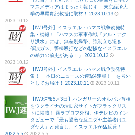
マスメディアはまったく報じず！ 東京経済大
学の早尾貴紀教授に取材！ 2023.10.13
2023.10.13
【IWJ号外】イスラエル・ハマス戦争勃発特
集・続報！「ハマスの軍事作戦『アル・アク
サ洪水』には、無差別爆撃、強制立ち退き、
催涙ガス、警棒殴打などの悲惨なイスラエル
の暴力の前史がある！」 2023.10.12
2023.10.12
【IWJ号外】イスラエル・ハマス戦争勃発特
集！ 「本日のニュースの連撃4連弾！」を号外
としてお届け！ 2023.10.11
2023.10.11
【IWJ速報5月3日】ハンガリーのオルバン首相
をウクライナの活動家サイトがブラックリス
トに掲載！ 露ラブロフ外相、伊テレビのイン
タビューで「最も過激な反ユダヤ主義者はユ
ダヤ人」と発言し、イスラエルが猛反発！
2022.5.5
2022.5.5