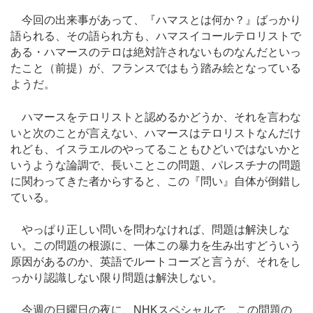
今回の出来事があって、『ハマスとは何か？』ばっかり
語られる、その語られ方も、ハマスイコールテロリストで
ある・ハマースのテロは絶対許されないものなんだといっ
たこと（前提）が、フランスではもう踏み絵となっている
ようだ。
ハマースをテロリストと認めるかどうか、それを言わな
いと次のことが言えない、ハマースはテロリストなんだけ
れども、イスラエルのやってることもひどいではないかと
いうような論調で、長いことこの問題、パレスチナの問題
に関わってきた者からすると、この『問い』自体が倒錯し
ている。
やっぱり正しい問いを問わなければ、問題は解決しな
い。この問題の根源に、一体この暴力を生み出すどういう
原因があるのか、英語でルートコーズと言うが、それをし
っかり認識しない限り問題は解決しない。
今週の日曜日の夜に、NHKスペシャルで、この問題の