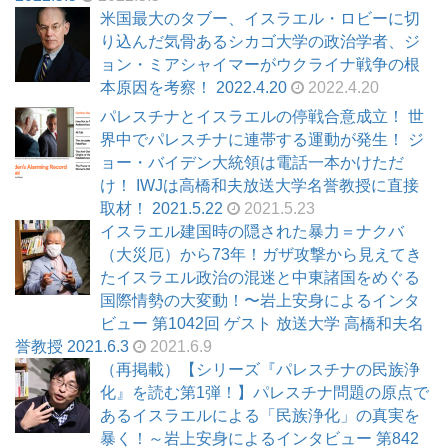
米国最大のタブー、イスラエル・ロビーに切
り込んだ気骨あるシカゴ大学の政治学者、ジ
ョン・ミアシャイマーがウクライナ戦争の根
本原因を考察！ 2022.4.20
2022.4.20
パレスチナとイスラエルの停戦合意成立！ 世
界中でパレスチナに連帯する運動が発生！ ジ
ョー・バイデン大統領は電話一本かけただ
け！ IWJは高橋和夫放送大学名誉教授に直接
取材！ 2021.5.22
2021.5.23
イスラエル建国時の隠された暴力＝ナクバ
（大災厄）から73年！ガザ攻撃から見えてき
たイスラエル政治の混迷と中東諸国をめぐる
国際情勢の大変動！〜岩上安身によるインタ
ビュー 第1042回 ゲスト 放送大学 高橋和夫名
誉教授 2021.6.3
2021.6.9
（再掲載）【シリーズ『パレスチナの民族浄
化』を読む第1弾！】パレスチナ問題の原点で
あるイスラエルによる「民族浄化」の真実を
暴く！～岩上安身によるインタビュー 第842