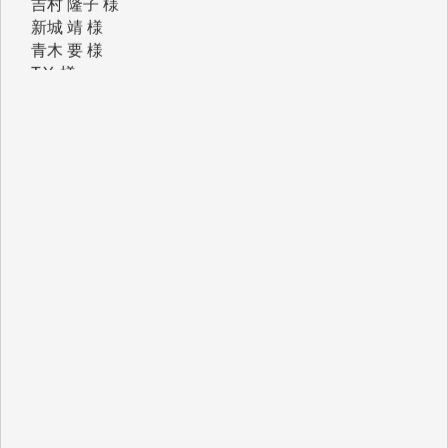
T.Y. 様
K.O. 様
Y.S. 様
Y.N. 様
y.m. 様
R.N. 様
J.M. 様
T.N. 様
Y.T. 様
T.K. 様
ASAKO TAKAESU 様
マシオン恵美香 様
平野智生 様
山本賢二 様
吉住俊昭 様
徳山匡 様
金 盛起 様
塩川 晃平 様
松本益美 様