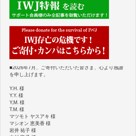
■■■■■■
IWJには、ご寄付・カンパをいただいた方々より、た
くさんの応援のメッセージが届いています。感謝を込
めて、その一部をここにご紹介いたします。
■■■■■■
■2026年7月、ご寄付いただいた皆さま、心より感謝
を申し上げます。
Y.H. 様
Y.Y. 様
Y,M. 様
T.M. 様
マツモト ヤスアキ 様
マシオン 恵美香 様
岩井 祐子 様
吉村 隆子 様
新城 靖 様
青木 要 様