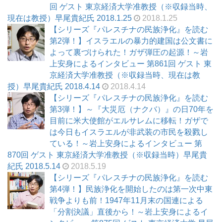
回 ゲスト 東京経済大学准教授（※収録当時、
現在は教授）早尾貴紀氏 2018.1.25
2018.1.25
【シリーズ『パレスチナの民族浄化』を読む
第2弾！】イスラエルの暴力的建国は公文書に
よって裏づけられた！ガザ弾圧の起源！～岩
上安身によるインタビュー 第861回 ゲスト 東
京経済大学准教授（※収録当時、現在は教
授）早尾貴紀氏 2018.4.14
2018.4.14
【シリーズ『パレスチナの民族浄化』を読む
第3弾！】～『大災厄（ナクバ）』の日70年を
目前に米大使館がエルサレムに移転！ガザで
は今日もイスラエルが非武装の市民を殺戮し
ている！～岩上安身によるインタビュー 第
870回 ゲスト 東京経済大学准教授（※収録当時）早尾貴
紀氏 2018.5.14
2018.5.19
【シリーズ『パレスチナの民族浄化』を読む
第4弾！】民族浄化を開始したのは第一次中東
戦争よりも前！1947年11月末の国連による
「分割決議」直後から！～岩上安身によるイ