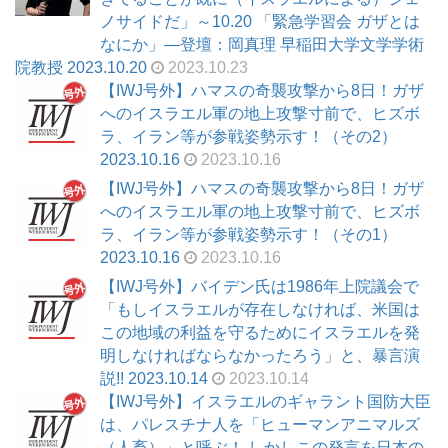
ノサイドだ」～10.20 「緊急学習会 ガザとは
なにか」―登壇：岡真理 早稲田大学文学学術
院教授 2023.10.20
2023.10.23
【IWJ号外】ハマスの奇襲攻撃から8日！ガザ
へのイスラエル軍の地上攻撃寸前で、ヒズボ
ラ、イラン等が参戦姿勢示す！（その2）
2023.10.16
2023.10.16
【IWJ号外】ハマスの奇襲攻撃から8日！ガザ
へのイスラエル軍の地上攻撃寸前で、ヒズボ
ラ、イラン等が参戦姿勢示す！（その1）
2023.10.16
2023.10.16
【IWJ号外】バイデン氏は1986年上院議会で
「もしイスラエルが存在しなければ、米国は
この地域の利益を守るためにイスラエルを発
明しなければならなかったろう」と、暴言演
説!! 2023.10.14
2023.10.14
【IWJ号外】イスラエルのギャラント国防大臣
は、パレスチナ人を「ヒューマンアニマルズ
（人畜）」と呼ぶ！ しかしこの発言を日本の