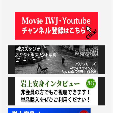
及川昭男 様
岩井祐子 様
藤田英之 様
藤岡比左志 様
井出 隆太 様
小池説夫 様
アオキカナメ 様
諸般の事情によりIWJ会費払えず今は非会員です。市
民側に立つ講演会にIWJのカメラマンをよく拝見して
おります。コンテンツが失われるのはあまりにもった
いない。少しでもお役立てください。（H.O.様）
今日、僅かですがカンパしました。（T.M.様）
今日、僅かですがカンパしました。IWJの危機を乗り
切るには到底及ばない額ですが病気の妻を抱えている
私にとっては精一杯のカンパです。
かねてよりIWJが発してきた膨大な取材記事や解説記
事、そして各界の方々とのインタビューは大袈裟では