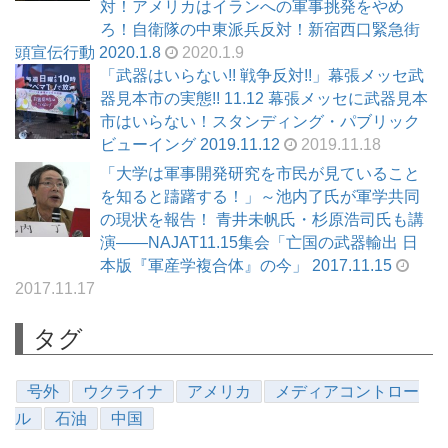
対！アメリカはイランへの軍事挑発をやめ
ろ！自衛隊の中東派兵反対！新宿西口緊急街
頭宣伝行動 2020.1.8
2020.1.9
「武器はいらない!! 戦争反対!!」幕張メッセ武
器見本市の実態!! 11.12 幕張メッセに武器見本
市はいらない！スタンディング・パブリック
ビューイング 2019.11.12
2019.11.18
「大学は軍事開発研究を市民が見ていること
を知ると躊躇する！」～池内了氏が軍学共同
の現状を報告！ 青井未帆氏・杉原浩司氏も講
演――NAJAT11.15集会「亡国の武器輸出 日
本版『軍産学複合体』の今」 2017.11.15
2017.11.17
タグ
号外
ウクライナ
アメリカ
メディアコントロー
ル
石油
中国