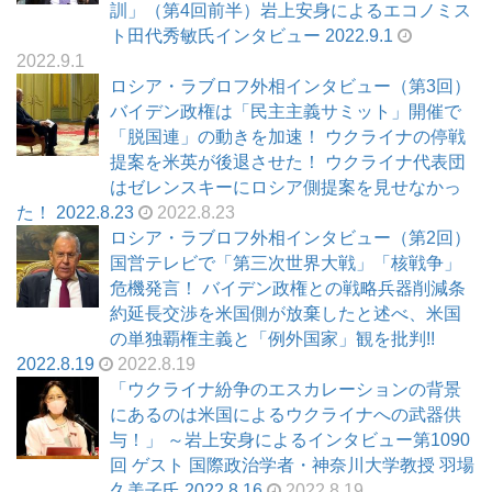
訓」（第4回前半）岩上安身によるエコノミス
ト田代秀敏氏インタビュー 2022.9.1
2022.9.1
ロシア・ラブロフ外相インタビュー（第3回）
バイデン政権は「民主主義サミット」開催で
「脱国連」の動きを加速！ ウクライナの停戦
提案を米英が後退させた！ ウクライナ代表団
はゼレンスキーにロシア側提案を見せなかっ
た！ 2022.8.23
2022.8.23
ロシア・ラブロフ外相インタビュー（第2回）
国営テレビで「第三次世界大戦」「核戦争」
危機発言！ バイデン政権との戦略兵器削減条
約延長交渉を米国側が放棄したと述べ、米国
の単独覇権主義と「例外国家」観を批判!!
2022.8.19
2022.8.19
「ウクライナ紛争のエスカレーションの背景
にあるのは米国によるウクライナへの武器供
与！」 ～岩上安身によるインタビュー第1090
回 ゲスト 国際政治学者・神奈川大学教授 羽場
久美子氏 2022.8.16
2022.8.19