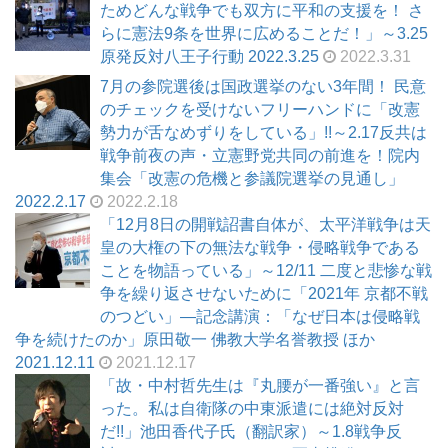
ためどんな戦争でも双方に平和の支援を！ さ
らに憲法9条を世界に広めることだ！」～3.25
原発反対八王子行動 2022.3.25
2022.3.31
7月の参院選後は国政選挙のない3年間！ 民意
のチェックを受けないフリーハンドに「改憲
勢力が舌なめずりをしている」!!～2.17反共は
戦争前夜の声・立憲野党共同の前進を！院内
集会「改憲の危機と参議院選挙の見通し」
2022.2.17
2022.2.18
「12月8日の開戦詔書自体が、太平洋戦争は天
皇の大権の下の無法な戦争・侵略戦争である
ことを物語っている」～12/11 二度と悲惨な戦
争を繰り返させないために「2021年 京都不戦
のつどい」―記念講演：「なぜ日本は侵略戦
争を続けたのか」原田敬一 佛教大学名誉教授 ほか
2021.12.11
2021.12.17
「故・中村哲先生は『丸腰が一番強い』と言
った。私は自衛隊の中東派遣には絶対反対
だ!!」池田香代子氏（翻訳家）～1.8戦争反