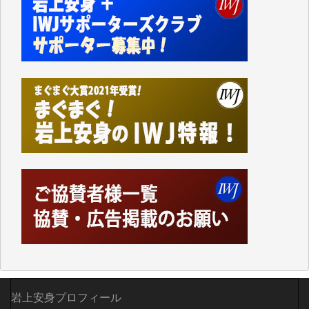
なく、極めて重要な知的財産だと思っています。
Windows7の頃はIWJの動画もRealPlayerで録画でき
て、かなりの動画をDVDに焼きこんで保存していま
した。
しかし、それが出来なくなって以降はExcelなどを使
ってハイパーリンクを張り、重要と思われる記事にい
つでも簡単にアクセスできるようにして来ました。し
かし、それができるのもコンテンツがサーバーに保存
されているからこそのことであり、そのサーバーが使
えなくなってしまえば二度と視ることが出来なくなっ
てしまいます。
「何とかしなければ、何とかしてほしい。」と思いな
がらも前述した事情でどうにもならない自分の非力に
歯ぎしりするばかりです。（T.M.様）
いつもまともな報道、ありがとうございます。（新城
靖 様）
岩上安身プロフィール