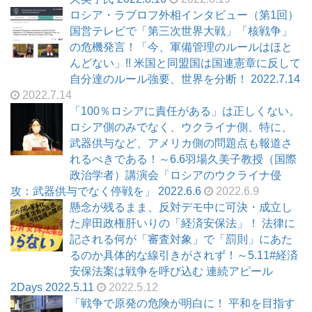
ロシア・ラブロフ外相インタビュー（第1回）
国営テレビで「第三次世界大戦」「核戦争」
の危機発言！「今、軍備管理のルールはほと
んどない」!! 米国と同盟国は国連憲章に反して
自分達のルール強要、世界を分断！ 2022.7.14
2022.7.14
「100％ロシアに責任がある」は正しくない。
ロシア側のみでなく、ウクライナ側、特に、
武器供与など、アメリカ側の問題点も報道さ
れるべきである！～6.6羽場久美子教授（国際
政治学者）講演会「ロシアのウクライナ侵
攻：武器供与でなく停戦を」 2022.6.6
2022.6.9
懸念が残るまま、反対デモ中に可決・成立し
た岸田政権肝いりの「経済安保法」！ 法律に
記される何が「審査対象」で「罰則」にあた
るのか具体的な線引きがされず！～5.11#経済
安保法案は戦争を呼び込む 連続アピール
2Days 2022.5.11
2022.5.12
「戦争で原発の危険が明白に！ 平和を目指す