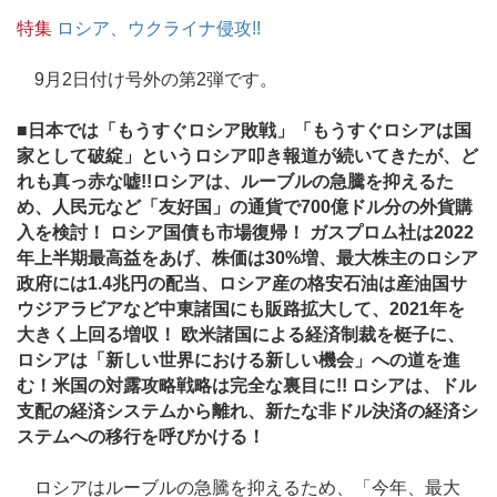
特集
ロシア、ウクライナ侵攻!!
9月2日付け号外の第2弾です。
■日本では「もうすぐロシア敗戦」「もうすぐロシアは国
家として破綻」というロシア叩き報道が続いてきたが、ど
れも真っ赤な嘘!!ロシアは、ルーブルの急騰を抑えるた
め、人民元など「友好国」の通貨で700億ドル分の外貨購
入を検討！ ロシア国債も市場復帰！ ガスプロム社は2022
年上半期最高益をあげ、株価は30%増、最大株主のロシア
政府には1.4兆円の配当、ロシア産の格安石油は産油国サ
ウジアラビアなど中東諸国にも販路拡大して、2021年を
大きく上回る増収！ 欧米諸国による経済制裁を梃子に、
ロシアは「新しい世界における新しい機会」への道を進
む！米国の対露攻略戦略は完全な裏目に!! ロシアは、ドル
支配の経済システムから離れ、新たな非ドル決済の経済シ
ステムへの移行を呼びかける！
ロシアはルーブルの急騰を抑えるため、「今年、最大