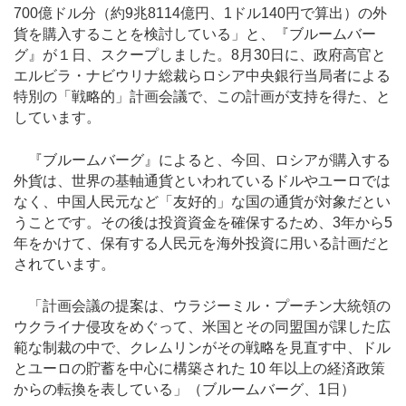
700億ドル分（約9兆8114億円、1ドル140円で算出）の外
貨を購入することを検討している」と、『ブルームバー
グ』が１日、スクープしました。8月30日に、政府高官と
エルビラ・ナビウリナ総裁らロシア中央銀行当局者による
特別の「戦略的」計画会議で、この計画が支持を得た、と
しています。
『ブルームバーグ』によると、今回、ロシアが購入する
外貨は、世界の基軸通貨といわれているドルやユーロでは
なく、中国人民元など「友好的」な国の通貨が対象だとい
うことです。その後は投資資金を確保するため、3年から5
年をかけて、保有する人民元を海外投資に用いる計画だと
されています。
「計画会議の提案は、ウラジーミル・プーチン大統領の
ウクライナ侵攻をめぐって、米国とその同盟国が課した広
範な制裁の中で、クレムリンがその戦略を見直す中、ドル
とユーロの貯蓄を中心に構築された 10 年以上の経済政策
からの転換を表している」（ブルームバーグ、1日）