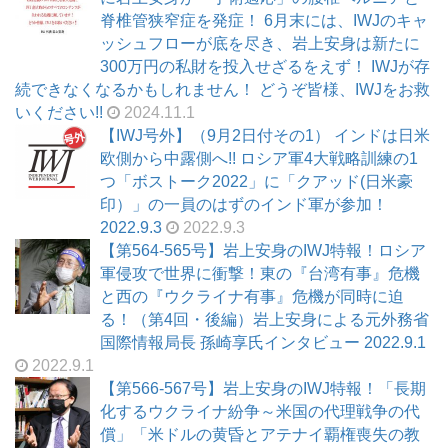
脊椎管狭窄症を発症！ 6月末には、IWJのキャ
ッシュフローが底を尽き、岩上安身は新たに
300万円の私財を投入せざるをえず！ IWJが存
続できなくなるかもしれません！ どうぞ皆様、IWJをお救
いください!!
2024.11.1
【IWJ号外】（9月2日付その1） インドは日米
欧側から中露側へ!! ロシア軍4大戦略訓練の1
つ「ボストーク2022」に「クアッド(日米豪
印）」の一員のはずのインド軍が参加！
2022.9.3
2022.9.3
【第564-565号】岩上安身のIWJ特報！ロシア
軍侵攻で世界に衝撃！東の『台湾有事』危機
と西の『ウクライナ有事』危機が同時に迫
る！（第4回・後編）岩上安身による元外務省
国際情報局長 孫崎享氏インタビュー 2022.9.1
2022.9.1
【第566-567号】岩上安身のIWJ特報！「長期
化するウクライナ紛争～米国の代理戦争の代
償」「米ドルの黄昏とアテナイ覇権喪失の教