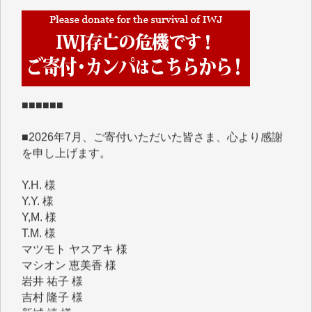
■■■■■■
IWJには、ご寄付・カンパをいただいた方々より、た
くさんの応援のメッセージが届いています。感謝を込
めて、その一部をここにご紹介いたします。
■■■■■■
■2026年7月、ご寄付いただいた皆さま、心より感謝
を申し上げます。
Y.H. 様
Y.Y. 様
Y,M. 様
T.M. 様
マツモト ヤスアキ 様
マシオン 恵美香 様
岩井 祐子 様
吉村 隆子 様
新城 靖 様
青木 要 様
T.Y. 様