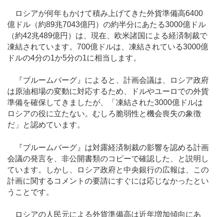
ロシアが何年もかけて積み上げてきた外貨準備高6400
億ドル（約89兆7043億円）の約半分にあたる3000億ドル
（約42兆489億円）は、現在、欧米諸国による経済制裁で
凍結されています。700億ドルは、凍結されている3000億
ドルの4分の1か5分の1に相当します。
『ブルームバーグ』によると、計画会議は、ロシア政府
は原油相場の変動に対応するため、ドルやユーロでの外貨
準備を確保してきましたが、「凍結された3000億ドルは
ロシアの役に立たない。むしろ脆弱性と機会喪失の象徴
だ」と認めています。
『ブルームバーグ』は対露経済制裁の影響を認める計画
会議の発言を、非公開書類のコピーで確認した、と説明し
ています。しかし、ロシア政府と中央銀行の広報は、この
計画に関するコメントの要請にすぐには応じなかったとい
うことです。
ロシアの人民元による外貨準備高は近年増加傾向にあ