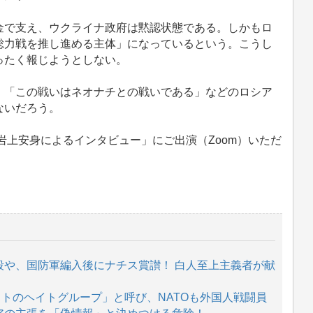
で支え、ウクライナ政府は黙認状態である。しかもロ
総力戦を推し進める主体」になっているという。こうし
ったく報じようとしない。
「この戦いはネオナチとの戦いである」などのロシア
ないだろう。
岩上安身によるインタビュー」にご出演（Zoom）いただ
殺や、国防軍編入後にナチス賞讃！ 白人至上主義者が献
トのヘイトグループ」と呼び、NATOも外国人戦闘員