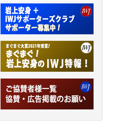
アオキカナメ 様
諸般の事情によりIWJ会費払えず今は非会員
です。市民側に立つ講演会にIWJのカメラマ
ンをよく拝見しております。コンテンツが失
われるのはあまりにもったいない。少しでも
お役立てください。（H.O.様）
今日、僅かですがカンパしました。（T.M.
様）
今日、僅かですがカンパしました。IWJの危
機を乗り切るには到底及ばない額ですが病気
の妻を抱えている私にとっては精一杯のカン
パです。
かねてよりIWJが発してきた膨大な取材記事
や解説記事、そして各界の方々とのインタビ
ューは大袈裟ではなく、極めて重要な知的財
産だと思っています。
Windows7の頃はIWJの動画もRealPlayerで録