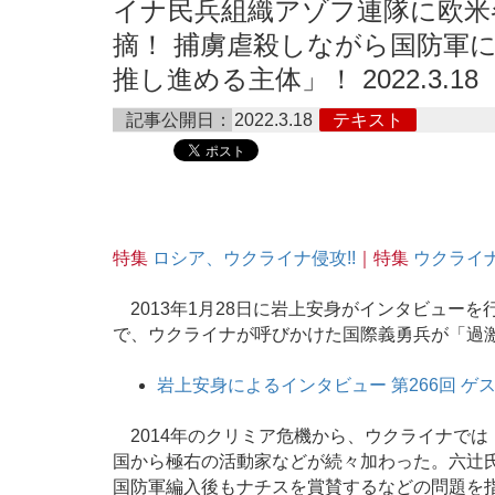
イナ民兵組織アゾフ連隊に欧米
摘！ 捕虜虐殺しながら国防軍
推し進める主体」！ 2022.3.18
記事公開日：
2022.3.18
テキスト
特集
ロシア、ウクライナ侵攻!!
｜特集
ウクライ
2013年1月28日に岩上安身がインタビューを
で、ウクライナが呼びかけた国際義勇兵が「過
岩上安身によるインタビュー 第266回 ゲスト 
2014年のクリミア危機から、ウクライナで
国から極右の活動家などが続々加わった。六辻
国防軍編入後もナチスを賞賛するなどの問題を