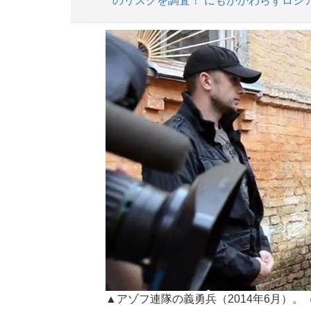
のリスクを調査！ にもかかわらずロシ
▲アゾフ連隊の義勇兵（2014年6月）。（Wi