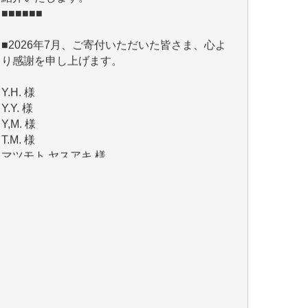
■2026年7月、ご寄付いただいた皆さま、心よ
り感謝を申し上げます。
Y.H. 様
Y.Y. 様
Y,M. 様
T.M. 様
マツモト ヤスアキ 様
マシオン 恵美香 様
岩井 祐子 様
吉村 隆子 様
新城 靖 様
青木 要 様
T.Y. 様
K.O. 様
Y.S. 様
Y.N. 様
y.m. 様
R.N. 様
J.M. 様