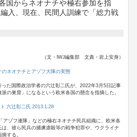
各国からネオナチや極右参加を指
に編入、現在、民間人訓練で「総力戦
（文・IWJ編集部 文責・岩上安身）
ナのネオナチとアゾフ大隊の実態
行った国際政治学者の六辻彰二氏が、2022年3月5日記事
激派の巣窟」になるという欧米各国の懸念を指摘した。
六辻彰二氏 2013.1.28
は「アゾフ連隊」などの極右ネオナチ民兵組織に、欧米各
氏は、彼ら民兵の捕虜虐殺等の戦争犯罪や、ウクライナ
指摘する。