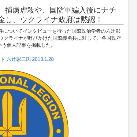
！ 捕虜虐殺や、国防軍編入後にナチ
献金し、ウクライナ政府は黙認！
事件についてインタビューを行った国際政治学者の六辻彰
に、ウクライナが呼びかけた国際義勇兵に対して、各国政府
いう個人記事を掲載した。
六辻彰二氏 2013.1.28