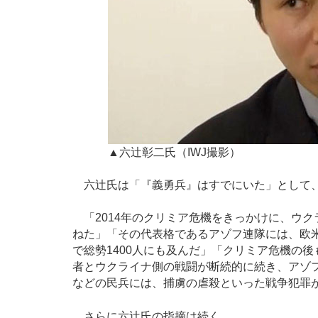
▲六辻彰二氏（IWJ撮影）
六辻氏は「『義勇兵』はすでにいた」として
「2014年のクリミア危機をきっかけに、ウ
ねた」「その代表格であるアゾフ連隊には、欧米
で総勢1400人にも及んだ」「クリミア危機の
者とウクライナ側の戦闘が断続的に続き、アゾ
などの民兵には、捕虜の虐殺といった戦争犯罪
さらに六辻氏の指摘は続く。