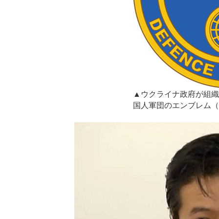
▲ウクライナ政府が組織
国人軍団のエンブレム（Wik