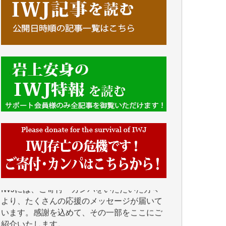
■■■■■■
IWJには、ご寄付・カンパをいただいた方々
より、たくさんの応援のメッセージが届いて
います。感謝を込めて、その一部をここにご
紹介いたします。
■■■■■■