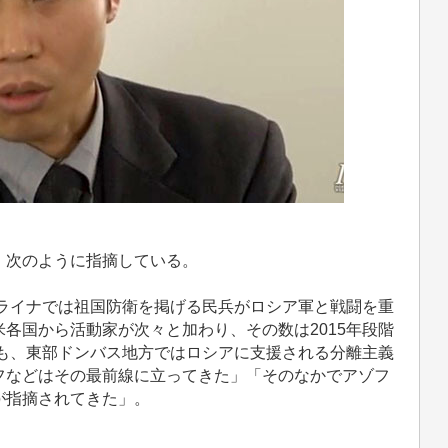
、次のように指摘している。
クライナでは祖国防衛を掲げる民兵がロシア軍と戦闘を重
各国から活動家が次々と加わり、その数は2015年段階
後も、東部ドンバス地方ではロシアに支援される分離主義
フなどはその最前線に立ってきた」「そのなかでアゾフ
が指摘されてきた」。