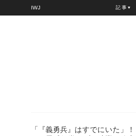
IWJ
記 事
「『義勇兵』はすでにいた」！