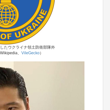
したウクライナ領土防衛部隊外
ipedia、
VileGecko
）