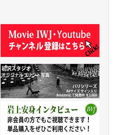
T.N. 様
Y.T. 様
T.K. 様
ASAKO TAKAESU 様
マシオン恵美香 様
平野智生 様
山本賢二 様
吉住俊昭 様
徳山匡 様
金 盛起 様
塩川 晃平 様
松本益美 様
井出 隆太 様
及川昭男 様
岩井祐子 様
藤田英之 様
藤岡比左志 様
井出 隆太 様
小池説夫 様