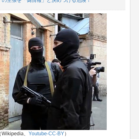
アの主張を「偽情報」と決めつける危険！
kipedia、
Youtube-CC-BY
）