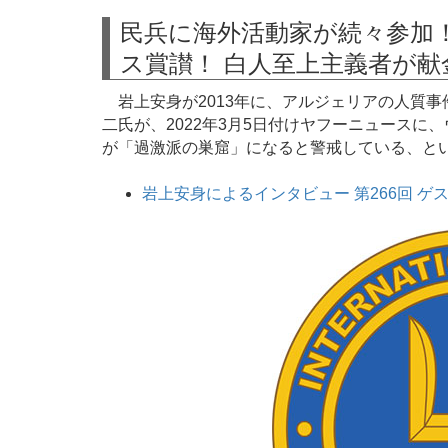
民兵に海外活動家が続々参加
ス賞讃！ 白人至上主義者が
岩上安身が2013年に、アルジェリアの人質
二氏が、2022年3月5日付けヤフーニュース
が「過激派の巣窟」になると警戒している、と
岩上安身によるインタビュー 第266回 ゲスト 