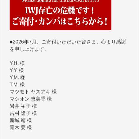
めて、その一部をここにご紹介いたします。
■■■■■■
■2026年7月、ご寄付いただいた皆さま、心より感謝
を申し上げます。
Y.H. 様
Y.Y. 様
Y,M. 様
T.M. 様
マツモト ヤスアキ 様
マシオン 恵美香 様
岩井 祐子 様
吉村 隆子 様
新城 靖 様
青木 要 様
T.Y. 様
K.O. 様
Y.S. 様