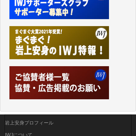
て、かなりの動画をDVDに焼きこんで保存していま
した。
しかし、それが出来なくなって以降はExcelなどを使
ってハイパーリンクを張り、重要と思われる記事にい
つでも簡単にアクセスできるようにして来ました。し
かし、それができるのもコンテンツがサーバーに保存
されているからこそのことであり、そのサーバーが使
えなくなってしまえば二度と視ることが出来なくなっ
てしまいます。
「何とかしなければ、何とかしてほしい。」と思いな
がらも前述した事情でどうにもならない自分の非力に
歯ぎしりするばかりです。（T.M.様）
いつもまともな報道、ありがとうございます。（新城
靖 様）
岩上安身プロフィール
IWJについて