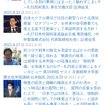
している別の事例にはまったく触れずじまい!!
～8.31田村憲久 厚生労働大臣 定例会見
2021.8.31
2021.9.1
抗体カクテル療法で注目の新型コロナ点滴治
療薬「ロナプリーブ」を外来や自宅療養でも
使える皮下注射薬として承認申請する方針！
～8.27日本外国特派員協会主催 奥田修氏（中
外製薬株式会社 代表取締役社長）記者会見
2021.8.27
2021.8.30
対コロナ戦争の敗北を否認するばかりの菅政
権！繰り返し現れる「無責任の体系」、日本
は崩壊する米帝国への従属を続け「敗戦準
備」を加速するのか!?～8.25岩上安身によるイ
ンタビュー 第1049回 ゲスト 京都精華大学国
際文化学部講師 白井聡氏 2021.8.25
2021.8.27
検査の拡充と隔離の徹底をするのか否か、と
いうIWJ記者の質問に対し、質問の言葉を歪め
た上で、「日本では法律上、憲法上、強制的
に全国民に対しての検査はできない」と詭弁
を弄して回答を事実上拒否！ ～8.20田村憲久