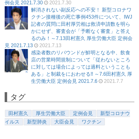
例会見 2021.7.30
2021.7.30
解消されない副反応への不安！ 新型コロナワ
クチン接種後の死亡事例453件について、IWJ
記者の質問に田村厚労相は救済申請数を明ら
かにせず、審査会が「予断なく審査」と答え
るのみ！～7.13田村憲久 厚生労働大臣 定例会
見 2021.7.13
2021.7.13
感染者数のリバウンドが鮮明となる中、飲食
店の営業時間規制について「従わないところ
に対しては場合によっては過料ということも
ある」と制裁をにおわせる!! ～7.6田村憲久 厚
生労働大臣 定例会見 2021.7.6
2021.7.7
タグ
田村憲久
厚生労働大臣
定例会見
新型コロナウ
イルス
新型肺炎
大臣会見
ワクチン