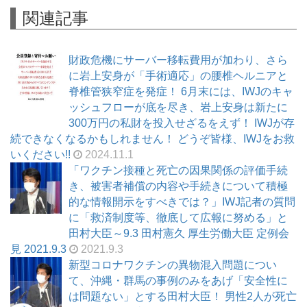
関連記事
財政危機にサーバー移転費用が加わり、さら
に岩上安身が「手術適応」の腰椎ヘルニアと
脊椎管狭窄症を発症！ 6月末には、IWJのキャ
ッシュフローが底を尽き、岩上安身は新たに
300万円の私財を投入せざるをえず！ IWJが存
続できなくなるかもしれません！ どうぞ皆様、IWJをお救
いください!!
2024.11.1
「ワクチン接種と死亡の因果関係の評価手続
き、被害者補償の内容や手続きについて積極
的な情報開示をすべきでは？」IWJ記者の質問
に「救済制度等、徹底して広報に努める」と
田村大臣～9.3 田村憲久 厚生労働大臣 定例会
見 2021.9.3
2021.9.3
新型コロナワクチンの異物混入問題につい
て、沖縄・群馬の事例のみをあげ「安全性に
は問題ない」とする田村大臣！ 男性2人が死亡