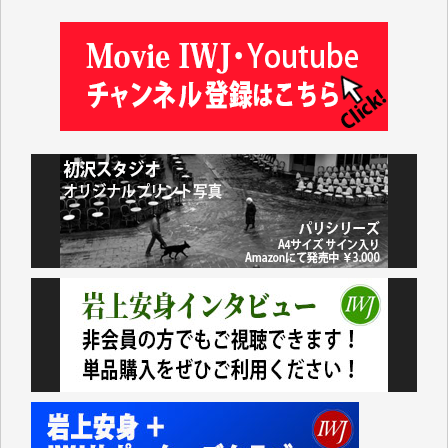
藤岡比左志 様
井出 隆太 様
小池説夫 様
アオキカナメ 様
諸般の事情によりIWJ会費払えず今は非会員です。市
民側に立つ講演会にIWJのカメラマンをよく拝見して
おります。コンテンツが失われるのはあまりにもった
いない。少しでもお役立てください。（H.O.様）
今日、僅かですがカンパしました。（T.M.様）
今日、僅かですがカンパしました。IWJの危機を乗り
切るには到底及ばない額ですが病気の妻を抱えている
私にとっては精一杯のカンパです。
かねてよりIWJが発してきた膨大な取材記事や解説記
事、そして各界の方々とのインタビューは大袈裟では
なく、極めて重要な知的財産だと思っています。
Windows7の頃はIWJの動画もRealPlayerで録画でき