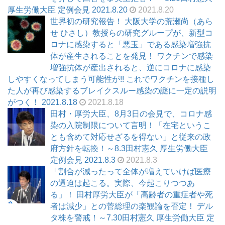
厚生労働大臣 定例会見 2021.8.20
2021.8.20
世界初の研究報告！ 大阪大学の荒瀬尚（あら
せ ひさし）教授らの研究グループが、新型コ
ロナに感染すると「悪玉」である感染増強抗
体が産生されることを発見！ ワクチンで感染
増強抗体が産出されると、逆にコロナに感染
しやすくなってしまう可能性が!! これでワクチンを接種し
た人が再び感染するブレイクスルー感染の謎に一定の説明
がつく！ 2021.8.18
2021.8.18
田村・厚労大臣、8月3日の会見で、コロナ感
染の入院制限について言明！「在宅というこ
とも含めて対応せざるを得ない」と従来の政
府方針を転換！～8.3田村憲久 厚生労働大臣
定例会見 2021.8.3
2021.8.3
「割合が減ったって全体が増えていけば医療
の逼迫は起こる。実際、今起こりつつあ
る」！ 田村厚労大臣が「高齢者の重症者や死
者は減少」との菅総理の楽観論を否定！ デル
タ株を警戒！～7.30田村憲久 厚生労働大臣 定