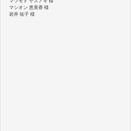
岩井 祐子 様
吉村 隆子 様
新城 靖 様
青木 要 様
T.Y. 様
K.O. 様
Y.S. 様
Y.N. 様
y.m. 様
R.N. 様
J.M. 様
T.N. 様
Y.T. 様
T.K. 様
ASAKO TAKAESU 様
マシオン恵美香 様
平野智生 様
山本賢二 様
吉住俊昭 様
徳山匡 様