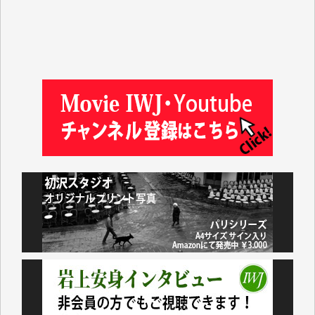
金 盛起 様
塩川 晃平 様
松本益美 様
井出 隆太 様
及川昭男 様
岩井祐子 様
藤田英之 様
藤岡比左志 様
井出 隆太 様
小池説夫 様
アオキカナメ 様
諸般の事情によりIWJ会費払えず今は非会員です。市
民側に立つ講演会にIWJのカメラマンをよく拝見して
おります。コンテンツが失われるのはあまりにもった
いない。少しでもお役立てください。（H.O.様）
今日、僅かですがカンパしました。（T.M.様）