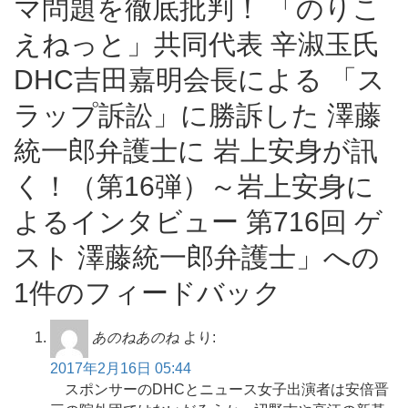
マ問題を徹底批判！ 「のりこ
えねっと」共同代表 辛淑玉氏
DHC吉田嘉明会長による 「ス
ラップ訴訟」に勝訴した 澤藤
統一郎弁護士に 岩上安身が訊
く！（第16弾）～岩上安身に
よるインタビュー 第716回 ゲ
スト 澤藤統一郎弁護士」への
1件のフィードバック
あのねあのね
より:
2017年2月16日 05:44
スポンサーのDHCとニュース女子出演者は安倍晋