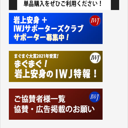
今日、僅かですがカンパしました。IWJの危機を乗り
切るには到底及ばない額ですが病気の妻を抱えている
私にとっては精一杯のカンパです。
かねてよりIWJが発してきた膨大な取材記事や解説記
事、そして各界の方々とのインタビューは大袈裟では
なく、極めて重要な知的財産だと思っています。
Windows7の頃はIWJの動画もRealPlayerで録画でき
て、かなりの動画をDVDに焼きこんで保存していま
した。
しかし、それが出来なくなって以降はExcelなどを使
ってハイパーリンクを張り、重要と思われる記事にい
つでも簡単にアクセスできるようにして来ました。し
かし、それができるのもコンテンツがサーバーに保存
されているからこそのことであり、そのサーバーが使
えなくなってしまえば二度と視ることが出来なくなっ
てしまいます。
「何とかしなければ、何とかしてほしい。」と思いな
がらも前述した事情でどうにもならない自分の非力に
歯ぎしりするばかりです。（T.M.様）