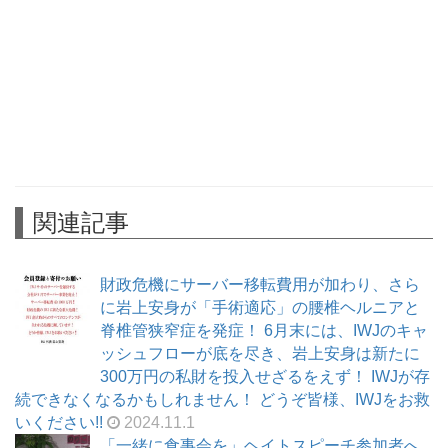
関連記事
財政危機にサーバー移転費用が加わり、さら
に岩上安身が「手術適応」の腰椎ヘルニアと
脊椎管狭窄症を発症！ 6月末には、IWJのキャ
ッシュフローが底を尽き、岩上安身は新たに
300万円の私財を投入せざるをえず！ IWJが存
続できなくなるかもしれません！ どうぞ皆様、IWJをお救
いください!!
2024.11.1
「一緒に食事会を」ヘイトスピーチ参加者へ