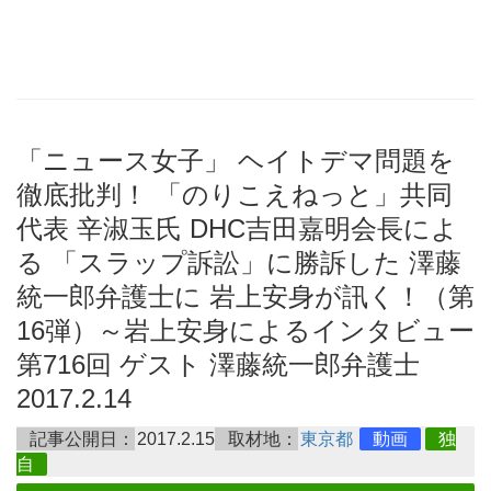
「ニュース女子」 ヘイトデマ問題を
徹底批判！ 「のりこえねっと」共同
代表 辛淑玉氏 DHC吉田嘉明会長によ
る 「スラップ訴訟」に勝訴した 澤藤
統一郎弁護士に 岩上安身が訊く！（第
16弾）～岩上安身によるインタビュー
第716回 ゲスト 澤藤統一郎弁護士
2017.2.14
記事公開日：
2017.2.15
取材地：
東京都
動画
独
自