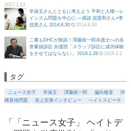
2017.1.13
辛淑玉さんとともに考えよう 平和と人権―レ
イシズム問題を中心に ―鼎談 泥憲和さん×李
信恵さん 2014.8.30
2014.8.30
二審もDHCが敗訴！澤藤統一郎弁護士への名
誉棄損訴訟 弁護団「スラップ訴訟に成功体験
をさせてはならない」 2016.1.28
2016.2.2
タグ
ニュース女子
辛淑玉
澤藤統一郎
偏向報道
沖
縄基地問題
岩上安身インタビュー
ヘイトスピーチ
「「ニュース女子」 ヘイトデ