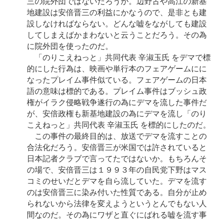
三の院外団ではないだろうか。辺野古や高江の新基
地建設は安倍晋三の利益にかなうので、是非とも建
設しなければならない。どんな嘘をながしても建設
してしまえばかまわないと云うことだろう。その為
に院外団を使ったのだ。
「のりこえねっと」共同代表 辛淑玉氏 をデマで標
的にした行為は、映画や単行本のフェアゲームにに
なったプレイム事件似ている。フェアゲームの日本
語の意味は標的である。プレイム事件はブッシュ政
権がイラク侵略戦争遂行の為にデマを流した事件だ
が、安倍政権も新基地建設の為にデマを流し「のり
こえねっと」共同代表 辛淑玉氏 を標的にしたのだ。
この事件の最終目的は、放送でデマを流すことの
合法化だろう。安倍晋三が米国では許されていると
日本記者クラブで言ってたではないか。もちろんそ
の場で、安倍晋三は１９９３年の自民党下野はマス
コミのせいだとデマを自ら流していた。デマを流す
のは安倍晋三に染み付いた性質である。自分が止め
られないから法律を変えようというとんでもない人
間なのだ。その為にワザと直ぐにばれる嘘を流す事