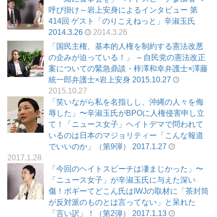
呼び掛け～岩上安身によるインタビュー 第
414回 ゲスト「のりこえねっと」辛淑玉氏
2014.3.26
2014.3.26
「国民主権、基本的人権を制約する憲法改悪
の企みが迫っている！」 ～自民党の憲法改正
案についての緊急鼎談・梓澤和幸弁護士×澤藤
統一郎弁護士×岩上安身 2015.10.27
2015.10.27
「笑いながら私を名指しし、沖縄の人々を侮
辱した」〜辛淑玉氏がBPOに人権侵害申し立
て！「ニュース女子」ヘイトデマで問われて
いるのは日本のマジョリティー「こんな報道
でいいのか」（第9弾） 2017.1.27
2017.1.28
「今回のヘイトスピーチは凄まじかった」〜
「ニュース女子」が辛淑玉氏に与えた深い
傷！ボギーてどこん氏はIWJの取材に「茶封筒
が反対派のものとは言ってない」と呆れた
「言い訳」！（第2弾） 2017.1.13