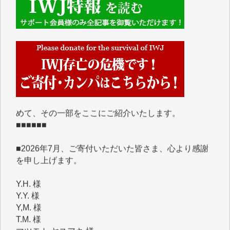
■■■■■■
IWJには、ご寄付・カンパをいただいた方々より、た
くさんの応援のメッセージが届いています。感謝を込
めて、その一部をここにご紹介いたします。
■■■■■■
■2026年7月、ご寄付いただいた皆さま、心より感謝
を申し上げます。
Y.H. 様
Y.Y. 様
Y,M. 様
T.M. 様
マツモト ヤスアキ 様
マシオン 恵美香 様