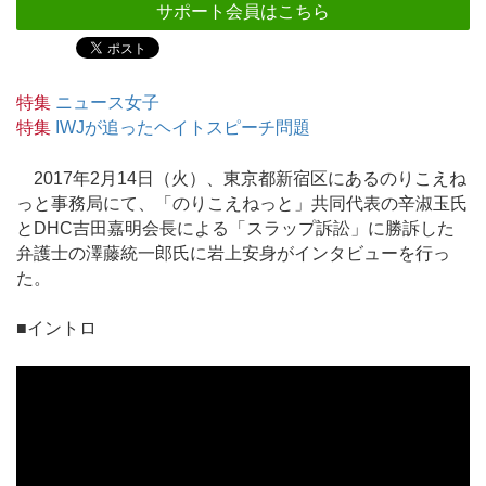
サポート会員はこちら
特集
ニュース女子
特集
IWJが追ったヘイトスピーチ問題
2017年2月14日（火）、東京都新宿区にあるのりこえね
っと事務局にて、「のりこえねっと」共同代表の辛淑玉氏
とDHC吉田嘉明会長による「スラップ訴訟」に勝訴した
弁護士の澤藤統一郎氏に岩上安身がインタビューを行っ
た。
■イントロ