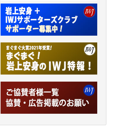
小池説夫 様
アオキカナメ 様
諸般の事情によりIWJ会費払えず今は非会員
です。市民側に立つ講演会にIWJのカメラマ
ンをよく拝見しております。コンテンツが失
われるのはあまりにもったいない。少しでも
お役立てください。（H.O.様）
今日、僅かですがカンパしました。（T.M.
様）
今日、僅かですがカンパしました。IWJの危
機を乗り切るには到底及ばない額ですが病気
の妻を抱えている私にとっては精一杯のカン
パです。
かねてよりIWJが発してきた膨大な取材記事
や解説記事、そして各界の方々とのインタビ
ューは大袈裟ではなく、極めて重要な知的財
産だと思っています。