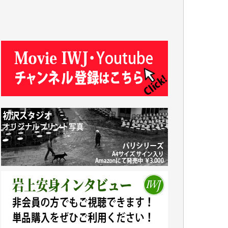
J.M. 様
T.N. 様
Y.T. 様
T.K. 様
ASAKO TAKAESU 様
マシオン恵美香 様
平野智生 様
山本賢二 様
吉住俊昭 様
徳山匡 様
金 盛起 様
塩川 晃平 様
松本益美 様
井出 隆太 様
及川昭男 様
岩井祐子 様
藤田英之 様
藤岡比左志 様
井出 隆太 様