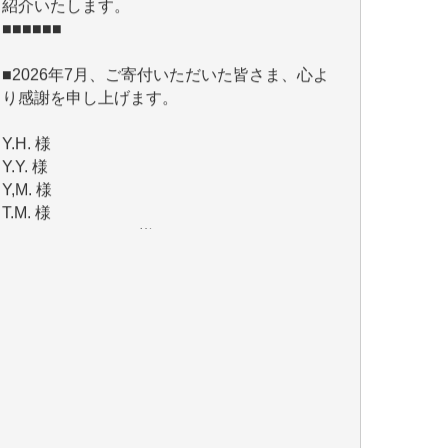
■2026年7月、ご寄付いただいた皆さま、心よ
り感謝を申し上げます。
Y.H. 様
Y.Y. 様
Y,M. 様
T.M. 様
マツモト ヤスアキ 様
マシオン 恵美香 様
岩井 祐子 様
吉村 隆子 様
新城 靖 様
青木 要 様
T.Y. 様
K.O. 様
Y.S. 様
Y.N. 様
y.m. 様
R.N. 様