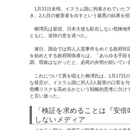
1月31日未明、イスラム国に拘束されていた
き、2人目の被害者を出すという最悪の結果を招
柳澤氏は冒頭、日本大使も駐在しない危険地帯
ともに、追悼の意を述べた。
連日、国会では邦人人質事件をめぐる政府対応
を始めとする政府関係者らは、「あらゆる手段
調。瑕疵はなかったと、必死の弁明が続いてい
これについて異を唱えた柳澤氏は、1月17日
な発言が、イスラム国に邦人2人殺害の口実を
危機リスクを高めるかという戦略的思考に欠け
と言い放った。
「検証を求めることは『安倍
しないメディア