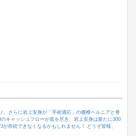
り、さらに岩上安身が「手術適応」の腰椎ヘルニアと脊
WJのキャッシュフローが底を尽き、岩上安身は新たに300
WJが存続できなくなるかもしれません！ どうぞ皆様、