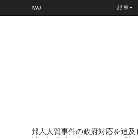
IWJ
記 事
邦人人質事件の政府対応を追及