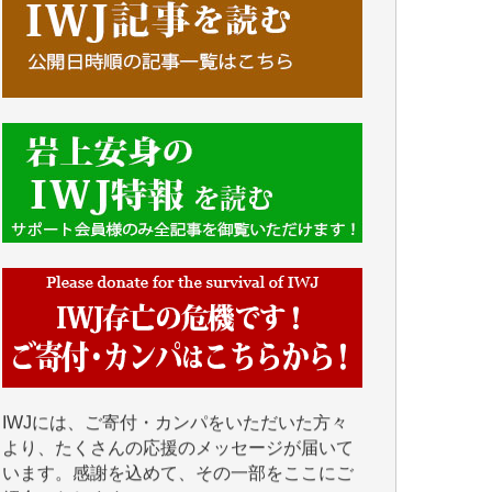
■■■■■■
IWJには、ご寄付・カンパをいただいた方々
より、たくさんの応援のメッセージが届いて
います。感謝を込めて、その一部をここにご
紹介いたします。
■■■■■■