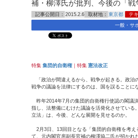
補・柳澤氏が批判、今後の「戦争立
記事公開日：
2015.2.6
取材地：
東京都
テ
一般・サ
特集
集団的自衛権
｜特集
憲法改正
「政治が間違えるから、戦争が起きる。政治の
戦争の議論を法律にするのは、国を誤ることに
昨年2014年7月の集団的自衛権行使認の閣議
指し、法整備にむけた議論を活発化させている
立法」は、今後、どんな展開を見せるのか。
2月3日、13回目となる「集団的自衛権を考
て、元内閣官房副長官補の柳澤協二氏が招かれ