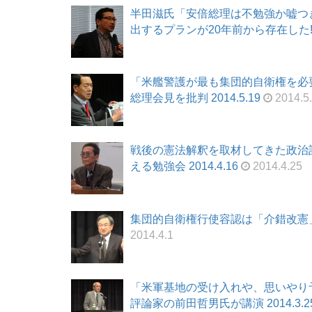
半田滋氏「安倍総理は不勉強か嘘つ
出するプランが20年前から存在した!? 2
「米艦警護が最も集団的自衛権を必
総理会見を批判 2014.5.19
2014.5
戦後の憲法解釈を取材してきた政治
える勉強会 2014.4.16
2014.4.25
集団的自衛権行使容認は「介錯改憲」 
2014.4.1
「米軍基地の受け入れや、思いやり
評論家の前田哲男氏が講演 2014.3.2