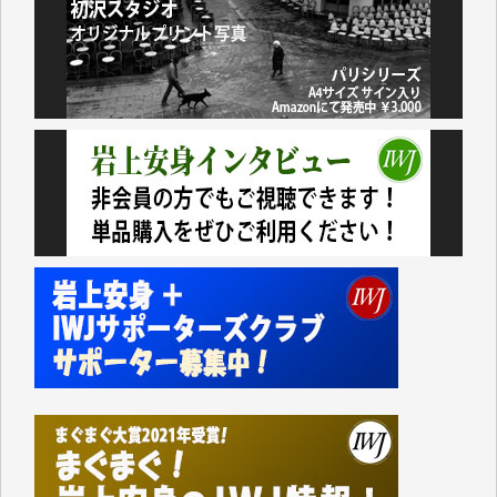
諸般の事情によりIWJ会費払えず今は非会員です。市
民側に立つ講演会にIWJのカメラマンをよく拝見して
おります。コンテンツが失われるのはあまりにもった
いない。少しでもお役立てください。（H.O.様）
今日、僅かですがカンパしました。（T.M.様）
今日、僅かですがカンパしました。IWJの危機を乗り
切るには到底及ばない額ですが病気の妻を抱えている
私にとっては精一杯のカンパです。
かねてよりIWJが発してきた膨大な取材記事や解説記
事、そして各界の方々とのインタビューは大袈裟では
なく、極めて重要な知的財産だと思っています。
Windows7の頃はIWJの動画もRealPlayerで録画でき
て、かなりの動画をDVDに焼きこんで保存していま
した。
しかし、それが出来なくなって以降はExcelなどを使
ってハイパーリンクを張り、重要と思われる記事にい
つでも簡単にアクセスできるようにして来ました。し
かし、それができるのもコンテンツがサーバーに保存