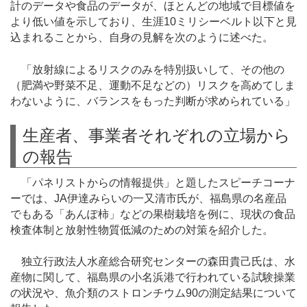
計のデータや食品のデータが、ほとんどの地域で目標値を
より低い値を示しており、生涯10ミリシーベルト以下と見
込まれることから、自身の見解を次のように述べた。
「放射線によるリスクのみを特別扱いして、その他の
（肥満や野菜不足、運動不足などの）リスクを高めてしま
わないように、バランスをもった判断が求められている」
生産者、事業者それぞれの立場から
の報告
「パネリストからの情報提供」と題したスピーチコーナ
ーでは、JA伊達みらいの一又清市氏が、福島県の名産品
でもある「あんぽ柿」などの果樹栽培を例に、現状の食品
検査体制と放射性物質低減のための対策を紹介した。
独立行政法人水産総合研究センターの森田貴己氏は、水
産物に関して、福島県の小名浜港で行われている試験操業
の状況や、魚介類のストロンチウム90の測定結果について