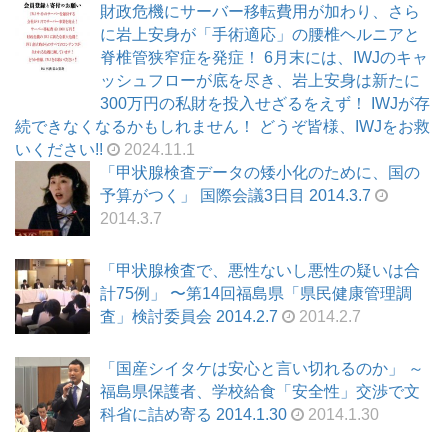
財政危機にサーバー移転費用が加わり、さら
に岩上安身が「手術適応」の腰椎ヘルニアと
脊椎管狭窄症を発症！ 6月末には、IWJのキャ
ッシュフローが底を尽き、岩上安身は新たに
300万円の私財を投入せざるをえず！ IWJが存
続できなくなるかもしれません！ どうぞ皆様、IWJをお救
いください!!
2024.11.1
「甲状腺検査データの矮小化のために、国の
予算がつく」 国際会議3日目 2014.3.7
2014.3.7
「甲状腺検査で、悪性ないし悪性の疑いは合
計75例」 〜第14回福島県「県民健康管理調
査」検討委員会 2014.2.7
2014.2.7
「国産シイタケは安心と言い切れるのか」 ～
福島県保護者、学校給食「安全性」交渉で文
科省に詰め寄る 2014.1.30
2014.1.30