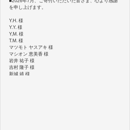
Y.H. 様
Y.Y. 様
Y,M. 様
T.M. 様
マツモト ヤスアキ 様
マシオン 恵美香 様
岩井 祐子 様
吉村 隆子 様
新城 靖 様
青木 要 様
T.Y. 様
K.O. 様
Y.S. 様
Y.N. 様
y.m. 様
R.N. 様
J.M. 様
T.N. 様
Y.T. 様