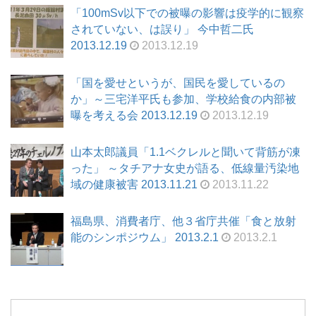
「100mSv以下での被曝の影響は疫学的に観察
されていない、は誤り」 今中哲二氏
2013.12.19
2013.12.19
「国を愛せというが、国民を愛しているの
か」～三宅洋平氏も参加、学校給食の内部被
曝を考える会 2013.12.19
2013.12.19
山本太郎議員「1.1ベクレルと聞いて背筋が凍
った」 ～タチアナ女史が語る、低線量汚染地
域の健康被害 2013.11.21
2013.11.22
福島県、消費者庁、他３省庁共催「食と放射
能のシンポジウム」 2013.2.1
2013.2.1