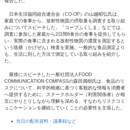
報告した。
日本生活協同組合連合会（CO-OP）の山越昭弘氏は、
家庭での食事から、放射性物質の摂取量を調査する取り組
みについてスピーチした。「コープふくしま」などでは、
調査に参加した家庭から2日間6食分の食事を提供してもら
い、実際の食事に含まれる放射性物質の濃度を測定すると
いう陰膳（かげぜん）検査を実施。一般的な食品測定より
も、生活に則した方法で測定している取り組みを紹介し
た。
最後にスピーチした一般社団法人FOOD
COMMUNICATION COMPASSの森田満樹氏は、食品のリ
スクについて、科学的根拠に基づく客観的な情報を消費者
へ提供するために、ステークホルダー（利害関係者）が相
互にやりとりしながら理解を深める、すなわちリスクコミ
ュニケーションを継続していくことの必要性を主張した。
当日の配布資料・議事録など