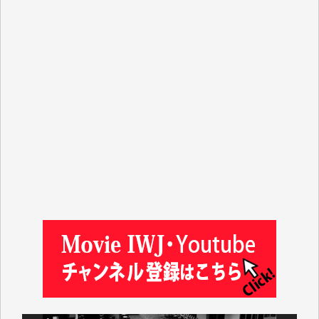
T.K. 様
ASAKO TAKAESU 様
マシオン恵美香 様
平野智生 様
山本賢二 様
吉住俊昭 様
徳山匡 様
金 盛起 様
塩川 晃平 様
松本益美 様
井出 隆太 様
及川昭男 様
岩井祐子 様
藤田英之 様
藤岡比左志 様
井出 隆太 様
小池説夫 様
アオキカナメ 様