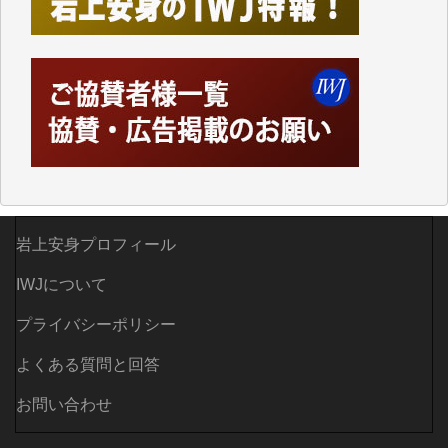
されているからこそのことであり、そのサーバーが使
えなくなってしまえば二度と視ることが出来なくなっ
てしまいます。
「何とかしなければ、何とかしてほしい。」と思いな
がらも前述した事情でどうにもならない自分の非力に
歯ぎしりするばかりです。（T.M.様）
いつもまともな報道、ありがとうございます。（新城
靖 様）
岩上安身プロフィール
IWJについて
プライバシーポリシー
よくある質問と回答
お問い合わせ