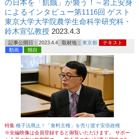
の日本を「飢餓」が襲う！～岩上安身
によるインタビュー第1116回 ゲスト
東京大学大学院農学生命科学研究科・
鈴木宣弘教授
2023.4.3
記事公開日：
2023.4.4
取材地：
東京都
テキスト
動画
独自
特集
種子法廃止！「食料主権」を売り渡す安倍政権
※全編映像は会員登録すると御覧いただけます。 サポー