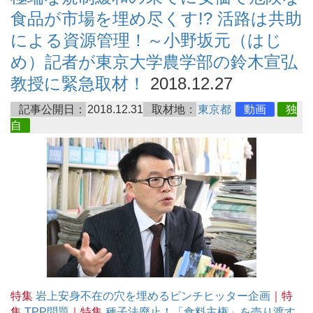
食品が市場を埋め尽くす!? 活路は共助
による資源管理！～小野坂元（はじ
め）記者が東京大学農学部の鈴木宣弘
教授に緊急取材！
2018.12.27
記事公開日：
2018.12.31
取材地：
東京都
動画
独
自
特集
岩上安身不在の穴を埋めるピンチヒッター企画
｜特
集
TPP問題
｜特集
種子法廃止！「食料主権」を売り渡す