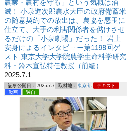
農業・農村を守る」という気概は消
滅！ 小泉進次郎農水大臣の政府備蓄米
の随意契約での放出は、農協を悪玉に
仕立て、大手の利害関係者を儲けさせ
るだけの「小泉劇場」だった！ 岩上
安身によるインタビュー第1198回ゲ
スト 東京大学大学院農学生命科学研究
科・鈴木宣弘特任教授（前編）
2025.7.1
記事公開日：
2025.7.7
取材地：
東京都
テキスト
動画
独自