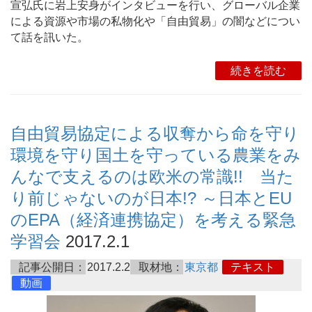
宣弘氏に岩上安身がインタビューを行い、グローバル企業
による資源や市場の私物化や「自由貿易」の闇などについ
て話を訊いた。
続きを読む
自由貿易協定による収奪から命を守り
環境を守り国土を守っている農業をみ
んなで支えるのは欧米の常識!! 当た
り前じゃないのが日本!? ～日本とEU
のEPA（経済連携協定）を考える緊急
学習会
2017.2.1
記事公開日：
2017.2.2
取材地：
東京都
テキスト
動画