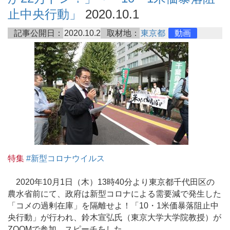
止中央行動」
2020.10.1
記事公開日：
2020.10.2
取材地：
東京都
動画
特集
#新型コロナウイルス
2020年10月1日（木）13時40分より東京都千代田区の
農水省前にて、政府は新型コロナによる需要減で発生した
「コメの過剰在庫」を隔離せよ！「10・1米価暴落阻止中
央行動」が行われ、鈴木宣弘氏（東京大学大学院教授）が
ZOOMで参加、スピーチをした。