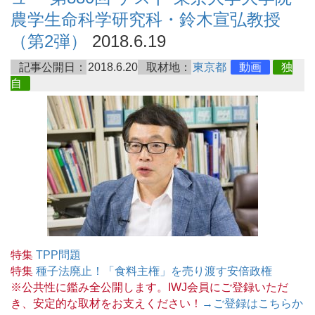
農学生命科学研究科・鈴木宣弘教授
（第2弾）
2018.6.19
記事公開日：
2018.6.20
取材地：
東京都
動画
独
自
特集
TPP問題
特集
種子法廃止！「食料主権」を売り渡す安倍政権
※公共性に鑑み全公開します。IWJ会員にご登録いただ
き、安定的な取材をお支えください！
→ご登録はこちらか