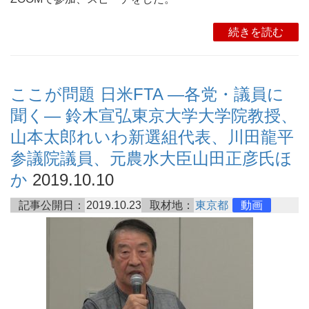
続きを読む
ここが問題 日米FTA ―各党・議員に
聞く― 鈴木宣弘東京大学大学院教授、
山本太郎れいわ新選組代表、川田龍平
参議院議員、元農水大臣山田正彦氏ほ
か
2019.10.10
記事公開日：
2019.10.23
取材地：
東京都
動画