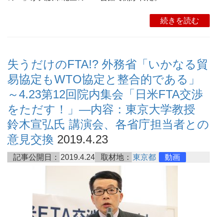
続きを読む
失うだけのFTA!? 外務省「いかなる貿
易協定もWTO協定と整合的である」
～4.23第12回院内集会「日米FTA交渉
をただす！」―内容：東京大学教授
鈴木宣弘氏 講演会、各省庁担当者との
意見交換
2019.4.23
記事公開日：
2019.4.24
取材地：
東京都
動画