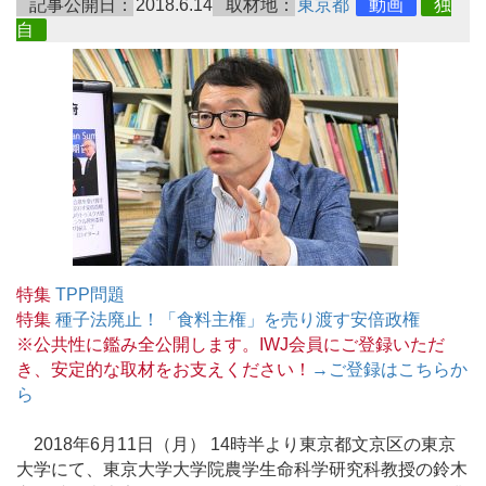
記事公開日：
2018.6.14
取材地：
東京都
動画
独
自
特集
TPP問題
特集
種子法廃止！「食料主権」を売り渡す安倍政権
※公共性に鑑み全公開します。IWJ会員にご登録いただ
き、安定的な取材をお支えください！
→ご登録はこちらか
ら
2018年6月11日（月） 14時半より東京都文京区の東京
大学にて、東京大学大学院農学生命科学研究科教授の鈴木