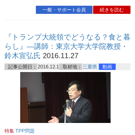
一般・サポート会員
続きを読む
『トランプ大統領でどうなる？食と暮
らし』―講師：東京大学大学院教授・
鈴木宣弘氏
2016.11.27
記事公開日：
2016.12.1
取材地：
三重県
動画
特集
TPP問題