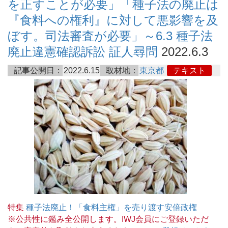
を正すことが必要」「種子法の廃止は
『食料への権利』に対して悪影響を及
ぼす。司法審査が必要」～6.3 種子法
廃止違憲確認訴訟 証人尋問
2022.6.3
記事公開日：
2022.6.15
取材地：
東京都
テキスト
特集
種子法廃止！「食料主権」を売り渡す安倍政権
※公共性に鑑み全公開します。IWJ会員にご登録いただ