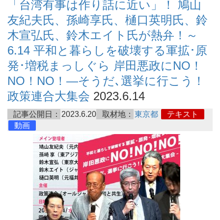
「台湾有事は作り話に近い」！ 鳩山
友紀夫氏、孫崎享氏、樋口英明氏、鈴
木宣弘氏、鈴木エイト氏が熱弁！～
6.14 平和と暮らしを破壊する軍拡･原
発･増税まっしぐら 岸田悪政にNO！
NO！NO！―そうだ､選挙に行こう！
政策連合大集会
2023.6.14
記事公開日：
2023.6.20
取材地：
東京都
テキスト
動画