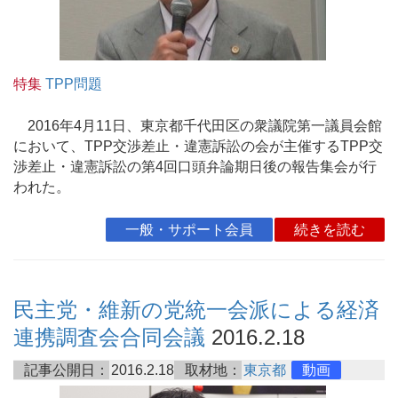
特集
TPP問題
2016年4月11日、東京都千代田区の衆議院第一議員会館
において、TPP交渉差止・違憲訴訟の会が主催するTPP交
渉差止・違憲訴訟の第4回口頭弁論期日後の報告集会が行
われた。
一般・サポート会員
続きを読む
民主党・維新の党統一会派による経済
連携調査会合同会議
2016.2.18
記事公開日：
2016.2.18
取材地：
東京都
動画