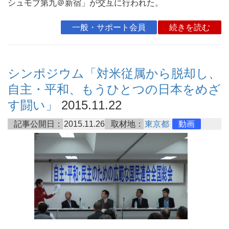
シュモブ第九＠新宿」が交互に行われた。
一般・サポート会員
続きを読む
シンポジウム「対米従属から脱却し、
自主・平和、もうひとつの日本をめざ
す闘い」
2015.11.22
記事公開日：
2015.11.26
取材地：
東京都
動画