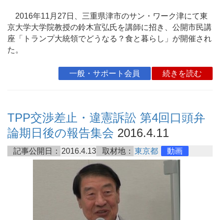
2016年11月27日、三重県津市のサン・ワーク津にて東
京大学大学院教授の鈴木宣弘氏を講師に招き、公開市民講
座「トランプ大統領でどうなる？食と暮らし」が開催され
た。
一般・サポート会員
続きを読む
TPP交渉差止・違憲訴訟 第4回口頭弁
論期日後の報告集会
2016.4.11
記事公開日：
2016.4.13
取材地：
東京都
動画