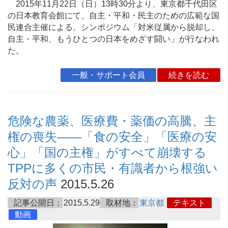
2015年11月22日（日）13時30分より、東京都千代田区
の日本教育会館にて、自主・平和・民主のための広範な国
民連合主催による、シンポジウム「対米従属から脱却し、
自主・平和、もうひとつの日本をめざす闘い」が行なわれ
た。
一般・サポート会員
続きを読む
危険な農薬、医療費・薬価の高騰、主
権の喪失――「食の安全」「医療の安
心」「国の主権」がすべて崩壊する
TPPに多くの市民・有識者から根強い
反対の声
2015.5.26
記事公開日：
2015.5.29
取材地：
東京都
テキスト
動画