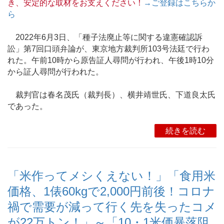
き、安定的な取材をお支えください！
→ご登録はこちらか
ら
2022年6月3日、「種子法廃止等に関する違憲確認訴
訟」第7回口頭弁論が、東京地方裁判所103号法廷で行わ
れた。午前10時から原告証人尋問が行われ、午後1時10分
から証人尋問が行われた。
裁判官は春名茂氏（裁判長）、横井靖世氏、下道良太氏
であった。
続きを読む
「米作ってメシくえない！」「食用米
価格、1俵60kgで2,000円前後！コロナ
禍で需要が減って行く先を失ったコメ
が22万トン！」～「10・1米価暴落阻