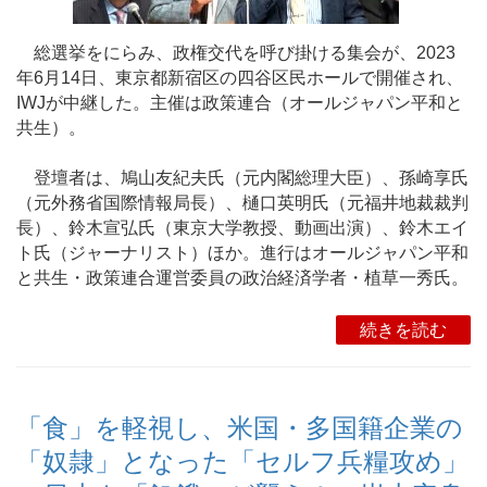
総選挙をにらみ、政権交代を呼び掛ける集会が、2023
年6月14日、東京都新宿区の四谷区民ホールで開催され、
IWJが中継した。主催は政策連合（オールジャパン平和と
共生）。
登壇者は、鳩山友紀夫氏（元内閣総理大臣）、孫崎享氏
（元外務省国際情報局長）、樋口英明氏（元福井地裁裁判
長）、鈴木宣弘氏（東京大学教授、動画出演）、鈴木エイ
ト氏（ジャーナリスト）ほか。進行はオールジャパン平和
と共生・政策連合運営委員の政治経済学者・植草一秀氏。
続きを読む
「食」を軽視し、米国・多国籍企業の
「奴隷」となった「セルフ兵糧攻め」