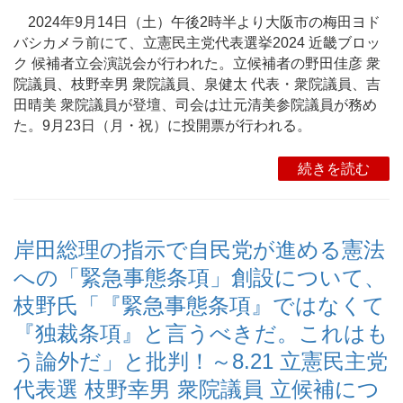
2024年9月14日（土）午後2時半より大阪市の梅田ヨド
バシカメラ前にて、立憲民主党代表選挙2024 近畿ブロッ
ク 候補者立会演説会が行われた。立候補者の野田佳彦 衆
院議員、枝野幸男 衆院議員、泉健太 代表・衆院議員、吉
田晴美 衆院議員が登壇、司会は辻元清美参院議員が務め
た。9月23日（月・祝）に投開票が行われる。
続きを読む
岸田総理の指示で自民党が進める憲法
への「緊急事態条項」創設について、
枝野氏「『緊急事態条項』ではなくて
『独裁条項』と言うべきだ。これはも
う論外だ」と批判！～8.21 立憲民主党
代表選 枝野幸男 衆院議員 立候補につ