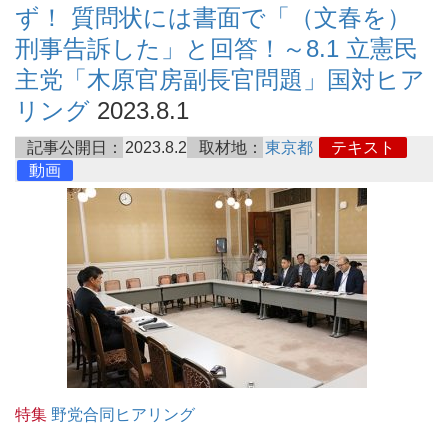
ず！ 質問状には書面で「（文春を）
刑事告訴した」と回答！～8.1 立憲民
主党「木原官房副長官問題」国対ヒア
リング
2023.8.1
記事公開日：
2023.8.2
取材地：
東京都
テキスト
動画
特集
野党合同ヒアリング