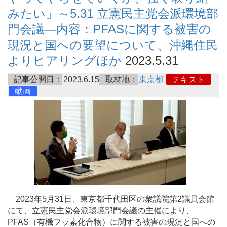
みたい」～5.31 立憲民主党会派環境部
門会議―内容：PFASに関する被害の
現況と国への要望について、沖縄住民
よりヒアリングほか
2023.5.31
記事公開日：
2023.6.15
取材地：
東京都
テキスト
動画
2023年5月31日、東京都千代田区の衆議院第2議員会館
にて、立憲民主党会派環境部門会議の主催により、
PFAS（有機フッ素化合物）に関する被害の現況と国への