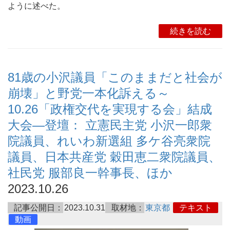
ように述べた。
続きを読む
81歳の小沢議員「このままだと社会が
崩壊」と野党一本化訴える～
10.26「政権交代を実現する会」結成
大会―登壇： 立憲民主党 小沢一郎衆
院議員、れいわ新選組 多ケ谷亮衆院
議員、日本共産党 穀田恵二衆院議員、
社民党 服部良一幹事長、ほか
2023.10.26
記事公開日：
2023.10.31
取材地：
東京都
テキスト
動画