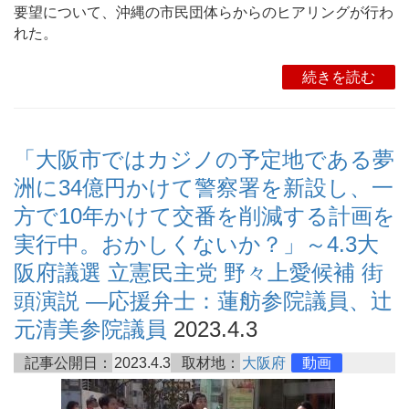
要望について、沖縄の市民団体らからのヒアリングが行わ
れた。
続きを読む
「大阪市ではカジノの予定地である夢
洲に34億円かけて警察署を新設し、一
方で10年かけて交番を削減する計画を
実行中。おかしくないか？」～4.3大
阪府議選 立憲民主党 野々上愛候補 街
頭演説 ―応援弁士：蓮舫参院議員、辻
元清美参院議員
2023.4.3
記事公開日：
2023.4.3
取材地：
大阪府
動画