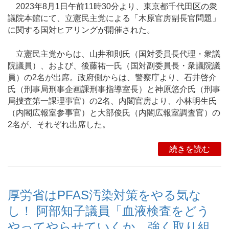
2023年8月1日午前11時30分より、東京都千代田区の衆
議院本館にて、立憲民主党による「木原官房副長官問題」
に関する国対ヒアリングが開催された。
立憲民主党からは、山井和則氏（国対委員長代理・衆議
院議員）、および、後藤祐一氏（国対副委員長・衆議院議
員）の2名が出席。政府側からは、警察庁より、石井啓介
氏（刑事局刑事企画課刑事指導室長）と神原悠介氏（刑事
局捜査第一課理事官）の2名、内閣官房より、小林明生氏
（内閣広報室参事官）と大部俊氏（内閣広報室調査官）の
2名が、それぞれ出席した。
続きを読む
厚労省はPFAS汚染対策をやる気な
し！ 阿部知子議員「血液検査をどう
やってやらせていくか、強く取り組