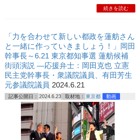
続きを読む
「力を合わせて新しい都政を蓮舫さん
と一緒に作っていきましょう！」岡田
幹事長～6.21 東京都知事選 蓮舫候補
街頭演説 ―応援弁士：岡田克也 立憲
民主党幹事長・衆議院議員、有田芳生
元参議院議員
2024.6.21
記事公開日：
2024.6.23
取材地：
東京都
動画