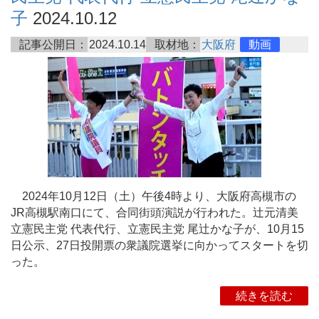
子
2024.10.12
記事公開日：
2024.10.14
取材地：
大阪府
動画
2024年10月12日（土）午後4時より、大阪府高槻市の
JR高槻駅南口にて、合同街頭演説が行われた。辻元清美
立憲民主党 代表代行、立憲民主党 尾辻かな子が、10月15
日公示、27日投開票の衆議院選挙に向かってスタートを切
った。
続きを読む