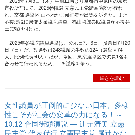
2025年7月3日（木）午前11時より京都市中京区の京都
市役所前にて、2025参院選 立憲民主党街頭演説が行わ
れ、京都 選挙区 山本わかこ候補者が出馬を訴えた。また
応援演説に泉健太衆議院議員、福山哲郎参院議員が応援弁
士に駆け付けた。
2025年参議院議員選挙は、公示日7月3日、投票日7月20
日（日）だ。改選数は248議席の半数の124（選挙区74
人、比例代表50人）だが、今回、東京選挙区で欠員1名も
合わせて行われるため、125議席を争う。
続きを読む
女性議員が圧倒的に少ない日本。多様
性こそが社会の変革の力になる！～
10.12 合同街頭演説 ― 辻元清美 立憲
民主党 代表代行 立憲民主党 尾辻かな