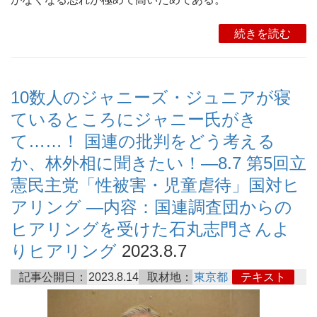
続きを読む
10数人のジャニーズ・ジュニアが寝
ているところにジャニー氏がき
て……！ 国連の批判をどう考える
か、林外相に聞きたい！―8.7 第5回立
憲民主党「性被害・児童虐待」国対ヒ
アリング ―内容：国連調査団からの
ヒアリングを受けた石丸志門さんよ
りヒアリング
2023.8.7
記事公開日：
2023.8.14
取材地：
東京都
テキスト