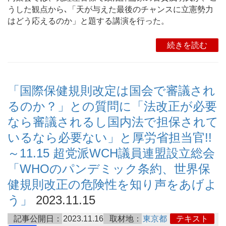
うした観点から､「天が与えた最後のチャンスに立憲勢力
はどう応えるのか」と題する講演を行った。
続きを読む
「国際保健規則改定は国会で審議され
るのか？」との質問に「法改正が必要
なら審議されるし国内法で担保されて
いるなら必要ない」と厚労省担当官!!
～11.15 超党派WCH議員連盟設立総会
「WHOのパンデミック条約、世界保
健規則改正の危険性を知り声をあげよ
う」
2023.11.15
記事公開日：
2023.11.16
取材地：
東京都
テキスト