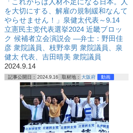
「これからは人材不足になる日本。人
を大切にする、解雇の規制緩和なんて
やらせません！」泉健太代表～9.14
立憲民主党代表選挙2024 近畿ブロッ
ク 候補者立会演説会 ―弁士：野田佳
彦 衆院議員、枝野幸男 衆院議員、泉
健太 代表、吉田晴美 衆院議員
2024.9.14
記事公開日：
2024.9.16
取材地：
大阪府
動画