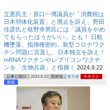
立憲民主・原口一博議員が「消費税は
日本弱体化装置」と廃止を訴え、野田
佳彦氏と枝野幸男氏には「議員をやめ
てもらったほうがいい」とも！ 日航
機墜落、指揮権密約、新型コロナワク
チン問題に言及し、日本独立を訴え！
mRNAワクチンやレプリコンワクチ
ンを「生物兵器」と指摘！
2024.9.22
記事公開日：
2024.9.22
取材地：
東京都
テキスト
動画