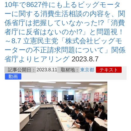
10年で8627件にも上るビッグモータ
ーに関する消費生活相談の内容を、関
係省庁は把握していなかった!?「消費
者庁に反省はないのか!?」と問題視！
～8.7 立憲民主党「株式会社ビッグモ
ーターの不正請求問題について」関係
省庁よりヒアリング
2023.8.7
記事公開日：
2023.8.11
取材地：
東京都
テキスト
動画