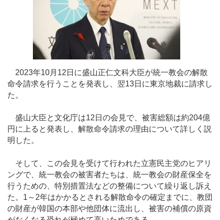
2023年10月12日に盛山正仁文科大臣が統一教会の解散
命令請求を行うことを発表し、翌13日に東京地裁に請求し
た。
盛山大臣と文化庁は12日の会見で、被害総額は約204億
円に上ると発表し、解散命令請求の理由について詳しく説
明した。
そして、この会見を受けて行われた立憲民主党のヒアリ
ングで、統一教会の被害者たちは、統一教会の財産保全を
行うための、特別措置法などの整備について繰り返し訴え
た。1～2年はかかるとされる解散命令の確定までに、教団
の財産が韓国の本部や他団体に流出し、被害の補償の原資
がなくなる恐れが極めて高いためである。