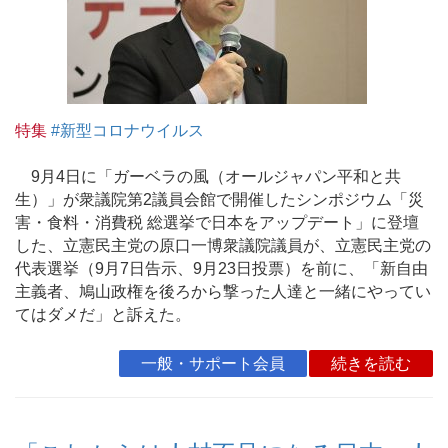
特集
#新型コロナウイルス
9月4日に「ガーベラの風（オールジャパン平和と共
生）」が衆議院第2議員会館で開催したシンポジウム「災
害・食料・消費税 総選挙で日本をアップデート」に登壇
した、立憲民主党の原口一博衆議院議員が、立憲民主党の
代表選挙（9月7日告示、9月23日投票）を前に、「新自由
主義者、鳩山政権を後ろから撃った人達と一緒にやってい
てはダメだ」と訴えた。
一般・サポート会員
続きを読む