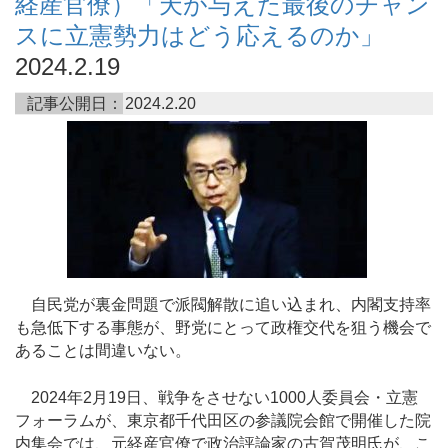
経産官僚）「天が与えた最後のチャン
スに立憲勢力はどう応えるのか」
2024.2.19
記事公開日：
2024.2.20
自民党が裏金問題で派閥解散に追い込まれ、内閣支持率
も急低下する事態が、野党にとって政権交代を狙う機会で
あることは間違いない。
2024年2月19日、戦争をさせない1000人委員会・立憲
フォーラムが、東京都千代田区の参議院会館で開催した院
内集会では、元経産官僚で政治評論家の古賀茂明氏が、こ