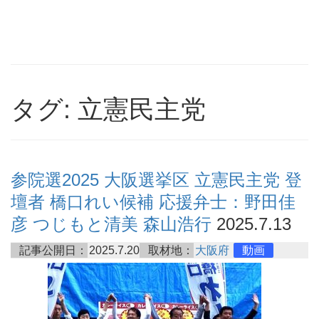
タグ: 立憲民主党
参院選2025 大阪選挙区 立憲民主党 登
壇者 橋口れい候補 応援弁士：野田佳
彦 つじもと清美 森山浩行
2025.7.13
記事公開日：
2025.7.20
取材地：
大阪府
動画