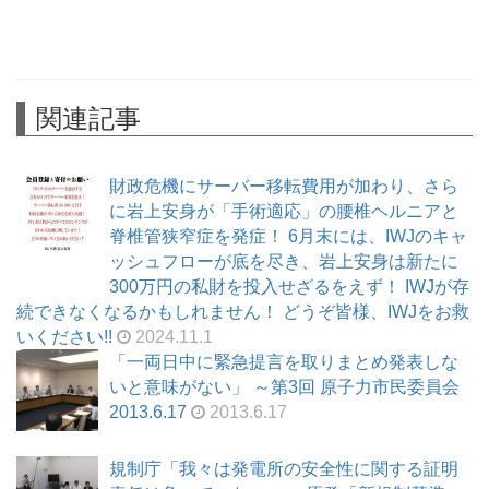
関連記事
財政危機にサーバー移転費用が加わり、さら
に岩上安身が「手術適応」の腰椎ヘルニアと
脊椎管狭窄症を発症！ 6月末には、IWJのキャ
ッシュフローが底を尽き、岩上安身は新たに
300万円の私財を投入せざるをえず！ IWJが存
続できなくなるかもしれません！ どうぞ皆様、IWJをお救
いください!!
2024.11.1
「一両日中に緊急提言を取りまとめ発表しな
いと意味がない」 ～第3回 原子力市民委員会
2013.6.17
2013.6.17
規制庁「我々は発電所の安全性に関する証明