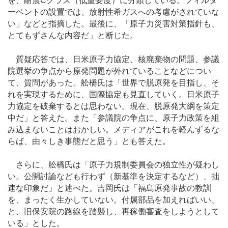
を、耐震Cクラス（低重要度）に分類している。フィルタ
ーベントの設置では、放射性希ガスへの考慮がされていな
い」などと指摘した。最後に、「原子力災害対策指針も、
とてもずさんな内容だ」と断じた。
質疑応答では、日米原子力協定、核廃棄物の問題、参議
院選挙の争点から原発問題が外れていることなどについ
て、質問があった。舩橋氏は「世界で脱原発を目指し、そ
れを実現するために、国際協定も見直していく。日米原子
力協定を破棄するとは思わない。現在、脱原発大綱を策定
中だ」と答えた。また「参議院の争点に、原子力政策を組
み込まないことはおかしい。メディアがこれを軽んずるな
らば、由々しき事態だと思う」とも答えた。
さらに、舩橋氏は「原子力規制委員会の独立性が疑わし
い。公開討論なども行わず（新基準を決定するなど）、拙
速な印象だ」と述べた。吉岡氏は「福島原発事故の教訓
を、まったく生かしていない。付属部品を加えればいい、
と、旧保安院の路線を踏襲し、再稼働審査をしようとして
いる」とした。