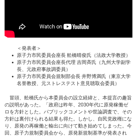
＜発表者＞
原子力市民委員会座長 舩橋晴俊氏（法政大学教授）
原子力市民委員会座長代理 吉岡斉氏（九州大学副学
長、元政府事故調委員）
原子力市民委員会規制部会長 井野博満氏（東京大学
名誉教授、元ストレステスト意見聴取会委員）
冒頭、舩橋氏から本委員会の設立経緯と、本提言の趣旨
の説明があった。「政府は昨年、2030年代に原発稼働ゼ
ロを方針とした。パブリックコメントや世論調査で、その
方針は裏付けられる結果も得た。しかし、自民党政権にな
り、原発の再稼働と輸出に向けて動き始めてしまった。今
回、原子力規制委員会から、原発新規制基準が発表され