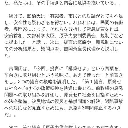
た。私たちは、その手続きと内容に危惧を抱いている」。
続けて、舩橋氏は「有識者、市民との対話がとても不足
し、安全性も疑わざるを得ない。われわれは、民間の有識
者、専門家によって、それらを分析して緊急提言を作成。
安倍首相、文部科学大臣、原子力規制委員会、規制庁など
に提出した」と話し、次に、提言の概略や、新規制につい
ての分析結果と、疑問点を、吉岡斉座長代理から説明し
た。
吉岡氏は、「今回、提言に『構築せよ』という言葉を、
前向きに取り組むという意味で、あえて使った」と前置き
をし、3つの提言の概略を説明した。「第１提言。原発ゼ
ロ社会へ向けての政策転換を軌道に乗せる。前政権の原発
問題への取り組みを評価し、原発ゼロ社会を目指すためへ
の法令整備、被災地域の復興と補償問題の解決、過酷事故
への対応など見直すためにも、原発を3年間停止するべき
だ」。
次に、第２提言「原子力災害防止システムを建て直す」