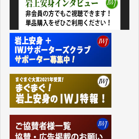
今日、僅かですがカンパしました。（T.M.様）
今日、僅かですがカンパしました。IWJの危機を乗り
切るには到底及ばない額ですが病気の妻を抱えている
私にとっては精一杯のカンパです。
かねてよりIWJが発してきた膨大な取材記事や解説記
事、そして各界の方々とのインタビューは大袈裟では
なく、極めて重要な知的財産だと思っています。
Windows7の頃はIWJの動画もRealPlayerで録画でき
て、かなりの動画をDVDに焼きこんで保存していま
した。
しかし、それが出来なくなって以降はExcelなどを使
ってハイパーリンクを張り、重要と思われる記事にい
つでも簡単にアクセスできるようにして来ました。し
かし、それができるのもコンテンツがサーバーに保存
されているからこそのことであり、そのサーバーが使
えなくなってしまえば二度と視ることが出来なくなっ
てしまいます。
「何とかしなければ、何とかしてほしい。」と思いな
がらも前述した事情でどうにもならない自分の非力に