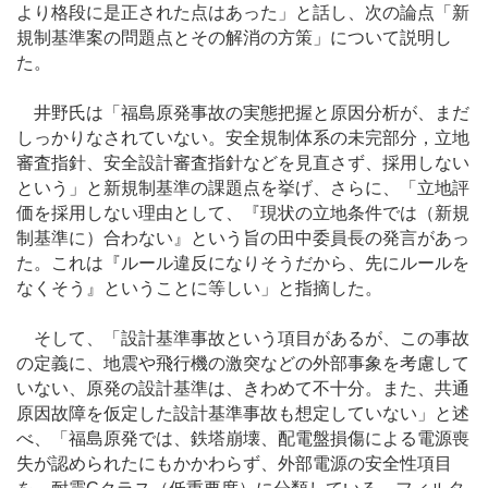
より格段に是正された点はあった」と話し、次の論点「新
規制基準案の問題点とその解消の方策」について説明し
た。
井野氏は「福島原発事故の実態把握と原因分析が、まだ
しっかりなされていない。安全規制体系の未完部分，立地
審査指針、安全設計審査指針などを見直さず、採用しない
という」と新規制基準の課題点を挙げ、さらに、「立地評
価を採用しない理由として、『現状の立地条件では（新規
制基準に）合わない』という旨の田中委員長の発言があっ
た。これは『ルール違反になりそうだから、先にルールを
なくそう』ということに等しい」と指摘した。
そして、「設計基準事故という項目があるが、この事故
の定義に、地震や飛行機の激突などの外部事象を考慮して
いない、原発の設計基準は、きわめて不十分。また、共通
原因故障を仮定した設計基準事故も想定していない」と述
べ、「福島原発では、鉄塔崩壊、配電盤損傷による電源喪
失が認められたにもかかわらず、外部電源の安全性項目