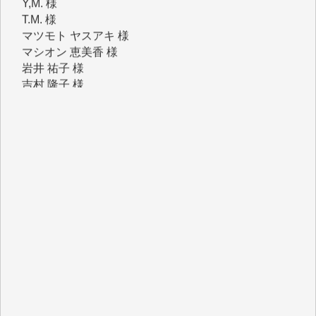
マツモト ヤスアキ 様
マシオン 恵美香 様
岩井 祐子 様
吉村 隆子 様
新城 靖 様
青木 要 様
T.Y. 様
K.O. 様
Y.S. 様
Y.N. 様
y.m. 様
R.N. 様
J.M. 様
T.N. 様
Y.T. 様
T.K. 様
ASAKO TAKAESU 様
マシオン恵美香 様
平野智生 様
山本賢二 様