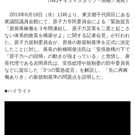
（IWJテキストスタッフ・関根／奥松）
2013年6月19日（水）11時より、東京都千代田区にある
衆議院議員会館にて、原子力市民委員会による「緊急提言
『原発再稼働を３年間凍結し、原子力災害を二度と起こさ
ない体系的政策を構築せよ』に関する記者会見」が行われ
た。原子力規制委員会が、原発の新規制基準を正式に決定
したことに対し、座長の舩橋晴俊法氏は「安倍政権の下で
『原子力への回帰』の動きが強まっている」と危惧し、座
長代理である吉岡斉氏は、安倍総理や規制委の田中委員長
などに提出した「3つの緊急提言」を解説し、「先に再稼
働ありき」の新規制基準の問題点を説明した。
■ハイライト