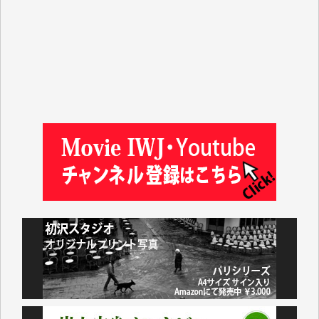
吉住俊昭 様
徳山匡 様
金 盛起 様
塩川 晃平 様
松本益美 様
井出 隆太 様
及川昭男 様
岩井祐子 様
藤田英之 様
藤岡比左志 様
井出 隆太 様
小池説夫 様
アオキカナメ 様
諸般の事情によりIWJ会費払えず今は非会員です。市
民側に立つ講演会にIWJのカメラマンをよく拝見して
おります。コンテンツが失われるのはあまりにもった
いない。少しでもお役立てください。（H.O.様）