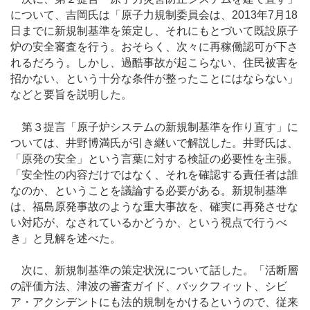
について、吉岡氏は「原子力規制委員会は、2013年7月18
日までに新規制基準を策定し、それにもとづいて既設原子
炉の安全審査を行う。おそらく、次々に再稼働認可が下さ
れるだろう。しかし、過酷事故が起こらない、住民被害を
招かない、という十分な条件が整ったことにはならない」
などと要旨を説明した。
第３提言「原子炉システムの新規制基準を作り直す」に
ついては、井野博満氏が引き継いで解説した。井野氏は、
「原発の安全」という言葉に対する検証の必要性を主張。
「安全性の内容だけではなく、それを確認する責任者は誰
なのか、ということを議論する必要がある。新規制基準
は、福島原発事故のような重大事故を、確実に再発させな
い対応が、なされているかどうか、という視点で行うべ
き」と見解を述べた。
次に、新規制基準の策定状況について話した。「活断層
の評価方法、津波の審査ガイド、バックフィット、シビ
ア・アクシデントにも法的規制をかけるというので、従来