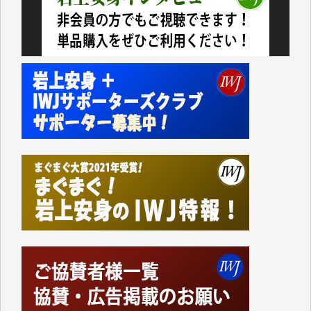
今日、僅かですがカンパしました。IWJの危機を乗り
切るには到底及ばない額ですが病気の妻を抱えている
私にとっては精一杯のカンパです。
かねてよりIWJが発してきた膨大な取材記事や解説記
事、そして各界の方々とのインタビューは大袈裟では
なく、極めて重要な知的財産だと思っています。
Windows7の頃はIWJの動画もRealPlayerで録画でき
て、かなりの動画をDVDに焼きこんで保存していま
した。
しかし、それが出来なくなって以降はExcelなどを使
ってハイパーリンクを張り、重要と思われる記事にい
つでも簡単にアクセスできるようにして来ました。し
かし、それができるのもコンテンツがサーバーに保存
されているからこそのことであり、そのサーバーが使
えなくなってしまえば二度と視ることが出来なくなっ
てしまいます。
「何とかしなければ、何とかしてほしい。」と思いな
がらも前述した事情でどうにもならない自分の非力に
歯ぎしりするばかりです。（T.M.様）