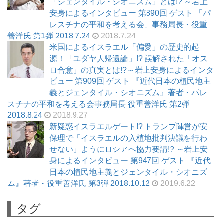
「ジェンタイル・シオニズム」とは!? ～岩上
安身によるインタビュー 第890回 ゲスト 「パ
レスチナの平和を考える会」事務局長・役重
善洋氏 第1弾 2018.7.24
2018.7.24
米国によるイスラエル「偏愛」の歴史的起
源！「ユダヤ人帰還論」!? 誤解された「オス
ロ合意」の真実とは!?～岩上安身によるインタ
ビュー 第909回 ゲスト 『近代日本の植民地主
義とジェンタイル・シオニズム』著者・パレ
スチナの平和を考える会事務局長 役重善洋氏 第2弾
2018.8.24
2018.9.27
新疑惑イスラエルゲート!? トランプ陣営が安
保理で「イスラエルの入植地批判決議を行わ
せない」ようにロシアへ協力要請!? ～岩上安
身によるインタビュー 第947回 ゲスト 『近代
日本の植民地主義とジェンタイル・シオニズ
ム』著者・役重善洋氏 第3弾 2018.10.12
2019.6.22
タグ