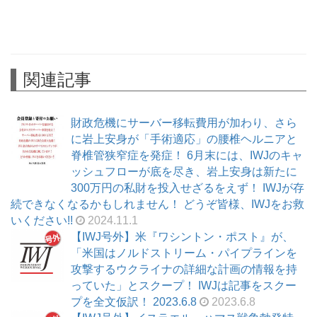
関連記事
財政危機にサーバー移転費用が加わり、さら
に岩上安身が「手術適応」の腰椎ヘルニアと
脊椎管狭窄症を発症！ 6月末には、IWJのキャ
ッシュフローが底を尽き、岩上安身は新たに
300万円の私財を投入せざるをえず！ IWJが存
続できなくなるかもしれません！ どうぞ皆様、IWJをお救
いください!!
2024.11.1
【IWJ号外】米『ワシントン・ポスト』が、
「米国はノルドストリーム・パイプラインを
攻撃するウクライナの詳細な計画の情報を持
っていた」とスクープ！ IWJは記事をスクー
プを全文仮訳！ 2023.6.8
2023.6.8