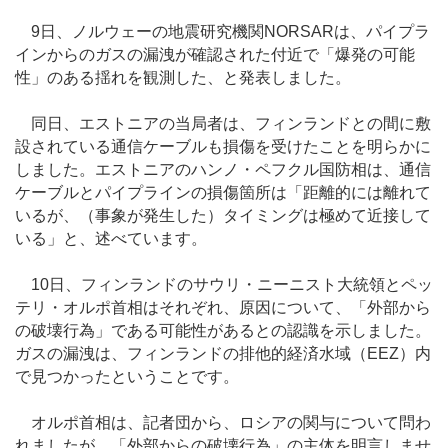
9日、ノルウェーの地震研究機関NORSARは、パイプラ
インからのガスの漏洩が確認された付近で「爆発の可能
性」のある揺れを観測した、と発表しました。
同日、エストニアの当局者は、フィンランドとの間に敷
設されている通信ケーブルも損傷を受けたことを明らかに
しました。エストニアのハンノ・ペフクル国防相は、通信
ケーブルとパイプラインの損傷箇所は「距離的には離れて
いるが、（事象が発生した）タイミングは極めて近接して
いる」と、述べています。
10日、フィンランドのサウリ・ニーニスト大統領とペッ
テリ・オルポ首相はそれぞれ、原因について、「外部から
の破壊行為」である可能性があるとの認識を示しました。
ガスの漏洩は、フィンランドの排他的経済水域（EEZ）内
で見つかったということです。
オルポ首相は、記者団から、ロシアの関与について問わ
れましたが、「外部からの破壊行為」の主体を明言しませ