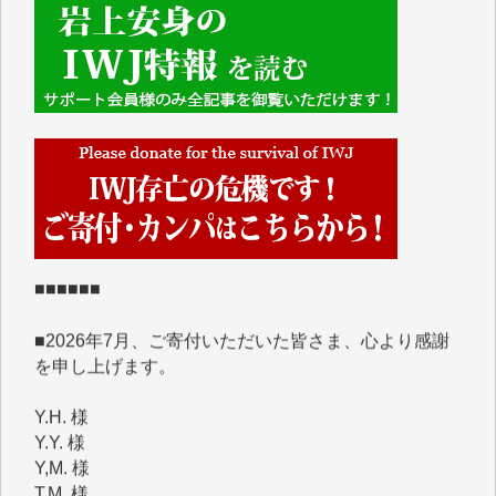
■■■■■■
IWJには、ご寄付・カンパをいただいた方々より、た
くさんの応援のメッセージが届いています。感謝を込
めて、その一部をここにご紹介いたします。
■■■■■■
■2026年7月、ご寄付いただいた皆さま、心より感謝
を申し上げます。
Y.H. 様
Y.Y. 様
Y,M. 様
T.M. 様
マツモト ヤスアキ 様
マシオン 恵美香 様