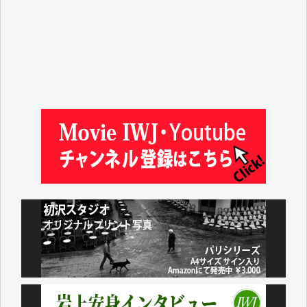
徳山匡 様
金 盛起 様
塩川 晃平 様
松本益美 様
井出 隆太 様
及川昭男 様
岩井祐子 様
藤田英之 様
藤岡比左志 様
井出 隆太 様
小池説夫 様
アオキカナメ 様
諸般の事情によりIWJ会費払えず今は非会員です。市
民側に立つ講演会にIWJのカメラマンをよく拝見して
おります。コンテンツが失われるのはあまりにもった
いない。少しでもお役立てください。（H.O.様）
今日、僅かですがカンパしました。（T.M.様）