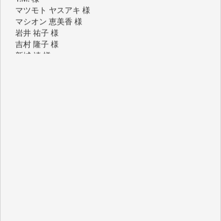
岩井 祐子 様
吉村 隆子 様
新城 靖 様
青木 要 様
T.Y. 様
K.O. 様
Y.S. 様
Y.N. 様
y.m. 様
R.N. 様
J.M. 様
T.N. 様
Y.T. 様
T.K. 様
ASAKO TAKAESU 様
マシオン恵美香 様
平野智生 様
山本賢二 様
吉住俊昭 様