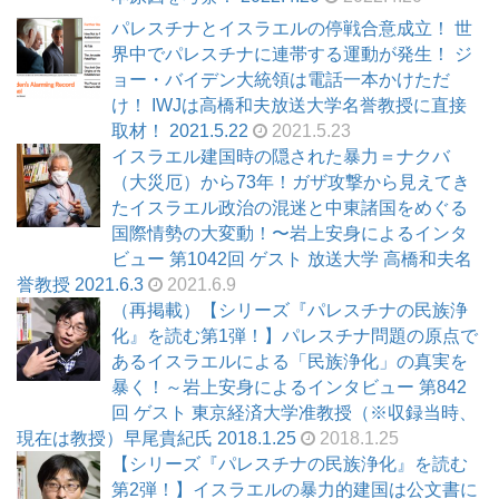
パレスチナとイスラエルの停戦合意成立！ 世
界中でパレスチナに連帯する運動が発生！ ジ
ョー・バイデン大統領は電話一本かけただ
け！ IWJは高橋和夫放送大学名誉教授に直接
取材！ 2021.5.22
2021.5.23
イスラエル建国時の隠された暴力＝ナクバ
（大災厄）から73年！ガザ攻撃から見えてき
たイスラエル政治の混迷と中東諸国をめぐる
国際情勢の大変動！〜岩上安身によるインタ
ビュー 第1042回 ゲスト 放送大学 高橋和夫名
誉教授 2021.6.3
2021.6.9
（再掲載）【シリーズ『パレスチナの民族浄
化』を読む第1弾！】パレスチナ問題の原点で
あるイスラエルによる「民族浄化」の真実を
暴く！～岩上安身によるインタビュー 第842
回 ゲスト 東京経済大学准教授（※収録当時、
現在は教授）早尾貴紀氏 2018.1.25
2018.1.25
【シリーズ『パレスチナの民族浄化』を読む
第2弾！】イスラエルの暴力的建国は公文書に