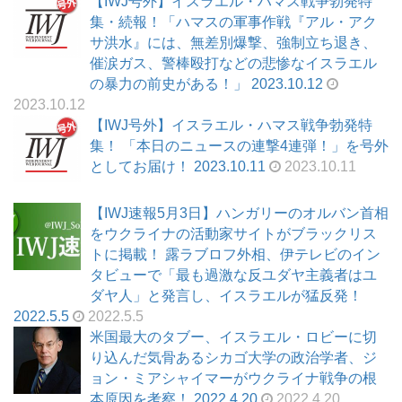
【IWJ号外】イスラエル・ハマス戦争勃発特
集・続報！「ハマスの軍事作戦『アル・アク
サ洪水』には、無差別爆撃、強制立ち退き、
催涙ガス、警棒殴打などの悲惨なイスラエル
の暴力の前史がある！」 2023.10.12
2023.10.12
【IWJ号外】イスラエル・ハマス戦争勃発特
集！ 「本日のニュースの連撃4連弾！」を号外
としてお届け！ 2023.10.11
2023.10.11
【IWJ速報5月3日】ハンガリーのオルバン首相
をウクライナの活動家サイトがブラックリス
トに掲載！ 露ラブロフ外相、伊テレビのイン
タビューで「最も過激な反ユダヤ主義者はユ
ダヤ人」と発言し、イスラエルが猛反発！
2022.5.5
2022.5.5
米国最大のタブー、イスラエル・ロビーに切
り込んだ気骨あるシカゴ大学の政治学者、ジ
ョン・ミアシャイマーがウクライナ戦争の根
本原因を考察！ 2022.4.20
2022.4.20