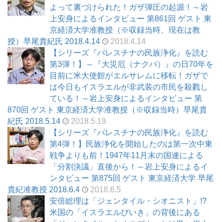
よって裏づけられた！ガザ弾圧の起源！～岩
上安身によるインタビュー 第861回 ゲスト 東
京経済大学准教授（※収録当時、現在は教
授）早尾貴紀氏 2018.4.14
2018.4.14
【シリーズ『パレスチナの民族浄化』を読む
第3弾！】～『大災厄（ナクバ）』の日70年を
目前に米大使館がエルサレムに移転！ガザで
は今日もイスラエルが非武装の市民を殺戮し
ている！～岩上安身によるインタビュー 第
870回 ゲスト 東京経済大学准教授（※収録当時）早尾貴
紀氏 2018.5.14
2018.5.19
【シリーズ『パレスチナの民族浄化』を読む
第4弾！】民族浄化を開始したのは第一次中東
戦争よりも前！1947年11月末の国連による
「分割決議」直後から！～岩上安身によるイ
ンタビュー 第875回 ゲスト 東京経済大学 早尾
貴紀准教授 2018.6.4
2018.6.5
安倍総理は「ジェンタイル・シオニスト」!?
米国の「イスラエルびいき」の背後にある