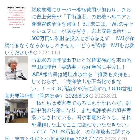
財政危機にサーバー移転費用が加わり、さら
に岩上安身が「手術適応」の腰椎ヘルニアと
脊椎管狭窄症を発症！ 6月末には、IWJのキャ
ッシュフローが底を尽き、岩上安身は新たに
300万円の私財を投入せざるをえず！ IWJが存
続できなくなるかもしれません！ どうぞ皆様、IWJをお救
いください!!
2024.11.1
汚染水の海洋放出中止と代替案検討を求める
岸田総理宛「要請書」を経産省に手渡し！
IAEA報告書は処理水放出を「推奨も支持も」
しておらず、「海洋放出を正当化できな
い」！～8.18 汚染水を海に流すな！8.18首相
官邸要請行動（院内集会） 2023.8.18
2023.8.21
「私たちは被害者であるにもかかわらず、誹
謗中傷の対象になり、また風評被害の加害者
扱いもされている。国や東電の方々も、それ
を理解した上でここに臨んでいただきたい」
～7.17 「ALPS汚染水」の海洋放出に関する
国・東電と住民との意見交換会 2023.7.17
2023.7.20