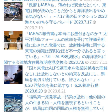
「政府もIAEAも、薄めれば安全だといい、東
電は国が決めたことだからと海洋放出をやめ
る気がない！」～7.17 海の日アクション2023
海といのちを守るパレード 2023.7.17
2023.7.19
「IAEAの報告書は本当にお墨付きなのか？ 太
平洋諸島フォーラムの依頼を受けて評価分析
後に出された覚書では、放射性核種に関する
東電の知識は深刻なほど不十分であると言っ
ている」～7.6 「ALPS処理水」の海洋放出に
関する会津地方住民説明意見交換会 2023.7.6
2023.7.11
「国と東電はALPS処理水を漁業関係者の理解
なしには放出しないとの約束を反故にし、県
民を裏切り続けている。許されない！」～
6.20 汚染水を海に流すな！ 6.20福島行動
2023.6.20
2023.6.21
「福島第一原発事故・汚染水放出：他の国の
人の生きる術・人権を無視するということ
が、結局は自国の国民の人権を無視していく