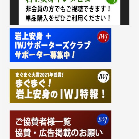
今日、僅かですがカンパしました。IWJの危機を乗り
切るには到底及ばない額ですが病気の妻を抱えている
私にとっては精一杯のカンパです。
かねてよりIWJが発してきた膨大な取材記事や解説記
事、そして各界の方々とのインタビューは大袈裟では
なく、極めて重要な知的財産だと思っています。
Windows7の頃はIWJの動画もRealPlayerで録画でき
て、かなりの動画をDVDに焼きこんで保存していま
した。
しかし、それが出来なくなって以降はExcelなどを使
ってハイパーリンクを張り、重要と思われる記事にい
つでも簡単にアクセスできるようにして来ました。し
かし、それができるのもコンテンツがサーバーに保存
されているからこそのことであり、そのサーバーが使
えなくなってしまえば二度と視ることが出来なくなっ
てしまいます。
「何とかしなければ、何とかしてほしい。」と思いな
がらも前述した事情でどうにもならない自分の非力に