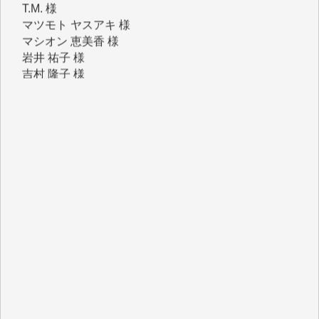
マシオン 恵美香 様
岩井 祐子 様
吉村 隆子 様
新城 靖 様
青木 要 様
T.Y. 様
K.O. 様
Y.S. 様
Y.N. 様
y.m. 様
R.N. 様
J.M. 様
T.N. 様
Y.T. 様
T.K. 様
ASAKO TAKAESU 様
マシオン恵美香 様
平野智生 様
山本賢二 様
吉住俊昭 様