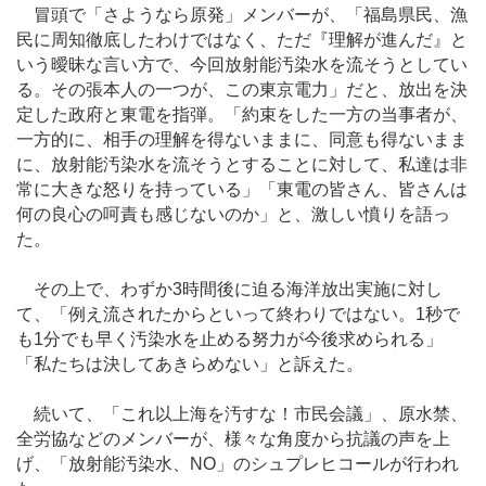
冒頭で「さようなら原発」メンバーが、「福島県民、漁
民に周知徹底したわけではなく、ただ『理解が進んだ』と
いう曖昧な言い方で、今回放射能汚染水を流そうとしてい
る。その張本人の一つが、この東京電力」だと、放出を決
定した政府と東電を指弾。「約束をした一方の当事者が、
一方的に、相手の理解を得ないままに、同意も得ないまま
に、放射能汚染水を流そうとすることに対して、私達は非
常に大きな怒りを持っている」「東電の皆さん、皆さんは
何の良心の呵責も感じないのか」と、激しい憤りを語っ
た。
その上で、わずか3時間後に迫る海洋放出実施に対し
て、「例え流されたからといって終わりではない。1秒で
も1分でも早く汚染水を止める努力が今後求められる」
「私たちは決してあきらめない」と訴えた。
続いて、「これ以上海を汚すな！市民会議」、原水禁、
全労協などのメンバーが、様々な角度から抗議の声を上
げ、「放射能汚染水、NO」のシュプレヒコールが行われ