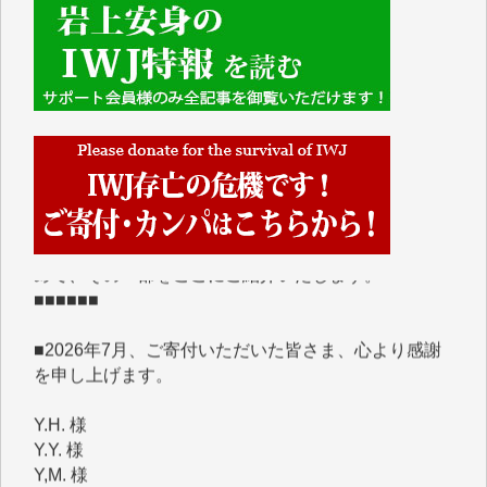
■■■■■■
IWJには、ご寄付・カンパをいただいた方々より、た
くさんの応援のメッセージが届いています。感謝を込
めて、その一部をここにご紹介いたします。
■■■■■■
■2026年7月、ご寄付いただいた皆さま、心より感謝
を申し上げます。
Y.H. 様
Y.Y. 様
Y,M. 様
T.M. 様
マツモト ヤスアキ 様