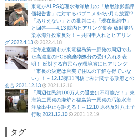
東電がALPS処理水海洋放出の「放射線影響評
価報告書」に対するパブコメを4か月も放置!?
「ありえない」との批判にも「現在集約中」
と回答――4.13 院内ヒアリング集会 放射能汚
染水海洋投棄反対！～共同申入れとヒアリン
グ 2022.4.13
2022.4.18
北海道室蘭市が東電福島第一原発の周辺で出
た高濃度のPCB廃棄物処分の受け入れを表
明！ 反対する市民らが環境省にヒアリング
「市長の決定は唐突で住民の了解を得ていな
い」！～12.13第11回核ごみに関する政府との
会合 2021.12.13
2021.12.16
「周辺住民約100万人の退去は不可能だ！」東
海第二原発の廃炉と福島第一原発の汚染水海
洋放出中止を訴える！～12.10 原発反対八王子
行動 2021.12.10
2021.12.19
タグ