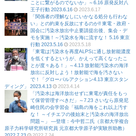
ことに繋がるのでないか」～6.16 原発反対八
王子行動 2023.6.16
2023.6.17
「関係者の理解なしにいかなる処分も行わな
い」との約束を反故にするのか!! 東電・政府・
国会に汚染水放出中止要請提出後、集会・デ
モを実施！～汚染水を海に流すな！ 5.16 東京
行動 2023.5.16
2023.5.18
「東電は汚染水を再度ALPSに通し放射能濃度
を低くするというが、かえって高くなったこ
とが度々ある！」～4.13 放射能汚染水の海洋
放出に反対しよう！放射能で海を汚さない
で！「グローバルアクション4.13 東京スタン
ディング」 2023.4.13
2023.4.14
「汚染水は海洋放出せずに東電が責任をもっ
て保管管理すべきだ」～7.23 さいなら原発尼
崎住民の会学習会「福島の海をこれ以上汚す
な！ ～イチエフの後始末と汚染水の海洋放出
問題～」 ―登壇：今中哲二氏（京都大学複合
原子力科学研究所研究員 元京都大学原子炉実験所助教）
2022.7.23
2022.7.24