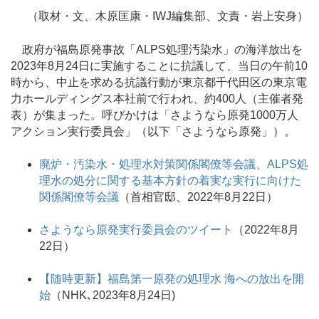
（取材・文、木原匡康・IWJ編集部、文責・岩上安身）
政府が福島原発事故「ALPS処理汚染水」の海洋放出を
2023年8月24日に実施することに抗議して、当日の午前10
時から、中止を求める抗議行動が東京都千代田区の東京電
力ホールディングス本社前で行われ、約400人（主催者発
表）が集まった。呼びかけは「さようなら原発1000万人
アクション実行委員会」（以下「さようなら原発」）。
廃炉・汚染水・処理水対策関係閣僚等会議、ALPS処
理水の処分に関する基本方針の着実な実行に向けた
関係閣僚等会議
（首相官邸、2022年8月22日）
さようなら原発実行委員会のツイート
（2022年8月
22日）
【随時更新】福島第一原発の処理水 海への放出を開
始
（NHK､2023年8月24日)