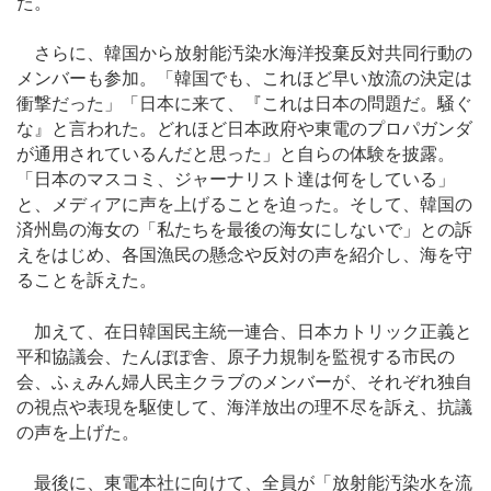
た。
さらに、韓国から放射能汚染水海洋投棄反対共同行動の
メンバーも参加。「韓国でも、これほど早い放流の決定は
衝撃だった」「日本に来て、『これは日本の問題だ。騒ぐ
な』と言われた。どれほど日本政府や東電のプロパガンダ
が通用されているんだと思った」と自らの体験を披露。
「日本のマスコミ、ジャーナリスト達は何をしている」
と、メディアに声を上げることを迫った。そして、韓国の
済州島の海女の「私たちを最後の海女にしないで」との訴
えをはじめ、各国漁民の懸念や反対の声を紹介し、海を守
ることを訴えた。
加えて、在日韓国民主統一連合、日本カトリック正義と
平和協議会、たんぽぽ舎、原子力規制を監視する市民の
会、ふぇみん婦人民主クラブのメンバーが、それぞれ独自
の視点や表現を駆使して、海洋放出の理不尽を訴え、抗議
の声を上げた。
最後に、東電本社に向けて、全員が「放射能汚染水を流