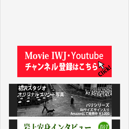
徳山匡 様
金 盛起 様
塩川 晃平 様
松本益美 様
井出 隆太 様
及川昭男 様
岩井祐子 様
藤田英之 様
藤岡比左志 様
井出 隆太 様
小池説夫 様
アオキカナメ 様
諸般の事情によりIWJ会費払えず今は非会員です。市
民側に立つ講演会にIWJのカメラマンをよく拝見して
おります。コンテンツが失われるのはあまりにもった
いない。少しでもお役立てください。（H.O.様）
今日、僅かですがカンパしました。（T.M.様）