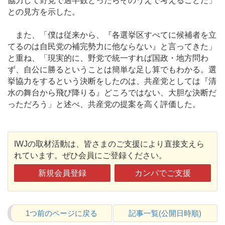
協力して野党で過半数とったらそのうえで考えることだ」
との見方を示した。
また、「僕は従来から、『各選挙区すべてに候補者を立
てるのは自民党の補完勢力に他ならない』と言ってきた」
と重ね、「現実的に、野党で統一すれば国政・地方問わ
ず、自公に勝るということは簡単な足し算でもわかる。選
挙協力をするという決断をしたのは、共産党としては『清
水の舞台から飛び降りる』どころではない、大胆な決断だ
っただろう」と述べ、共産党の提案を高く評価した。
IWJの取材活動は、皆さまのご支援により直接支えら
れています。ぜひ会員にご登録ください。
新規会員登録
カンパでご支援
1つ前のページに戻る
記事一覧(公開日時順)