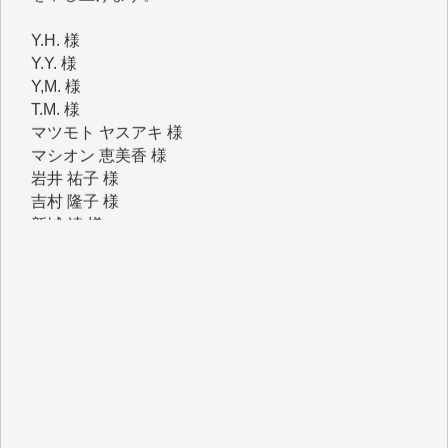
Y.Y. 様
Y,M. 様
T.M. 様
マツモト ヤスアキ 様
マシオン 恵美香 様
岩井 祐子 様
吉村 隆子 様
新城 靖 様
青木 要 様
T.Y. 様
K.O. 様
Y.S. 様
Y.N. 様
y.m. 様
R.N. 様
J.M. 様
T.N. 様
Y.T. 様
T.K. 様