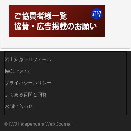
えなくなってしまえば二度と視ることが出来なくなっ
てしまいます。
「何とかしなければ、何とかしてほしい。」と思いな
がらも前述した事情でどうにもならない自分の非力に
歯ぎしりするばかりです。（T.M.様）
いつもまともな報道、ありがとうございます。（新城
靖 様）
岩上安身プロフィール
IWJについて
プライバシーポリシー
よくある質問と回答
お問い合わせ
© IWJ Independent Web Journal