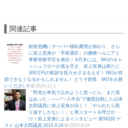
関連記事
財政危機にサーバー移転費用が加わり、さら
に岩上安身が「手術適応」の腰椎ヘルニアと
脊椎管狭窄症を発症！ 6月末には、IWJのキャ
ッシュフローが底を尽き、岩上安身は新たに
300万円の私財を投入せざるをえず！ IWJが存
続できなくなるかもしれません！ どうぞ皆様、IWJをお救
いください!!
2024.11.1
「野党が本気で止めようと思ったら、まだ策
はあった」――“一人牛歩”で徹底抗戦した山本
太郎議員に岩上安身が訊く！「やられたら取
り返すしかない！」と再スタートを呼びか
け！岩上安身によるインタビュー 第582回 ゲ
スト 山本太郎議員 2015.9.24
2015.9.24