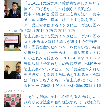
「SEALDsの誠実さと感覚的な新しさをどう
国民に広げるか、これは僕らの役割だ」――
民主・福山哲郎議員に岩上安身が訊く！共産
党「国民連合」提案には「まずは話を聞くこ
と」岩上安身によるインタビュー 第583回 ゲ
スト 福山哲郎議員 2015.9.25
2015.9.25
岩上安身による緊急インタビュー 第580回 ゲ
スト 小西洋之議員！票決が盗まれた犯行現
場・委員会室でヒゲパンチを食らいながら目
の当たりにした一部始終！「憲法奪還」の戦
いがこれから始まる！ 2015.9.19
2015.9.21
安保法制「予定通り」の衆院突破 小林節氏が
岩上安身のインタビューで「共産党を入れた
野党連立」を提言！自民党を牛耳る日本会議
は「おかしな人たち」～岩上安身によるイン
タビュー 第562回 ゲスト 小林節氏 2015.7.16
2015.7.17
「あとは選挙。それしか変える方法はない」
政府が安保法案を強行採決すれば、政権交代