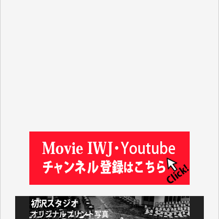
ASAKO TAKAESU 様
マシオン恵美香 様
平野智生 様
山本賢二 様
吉住俊昭 様
徳山匡 様
金 盛起 様
塩川 晃平 様
松本益美 様
井出 隆太 様
及川昭男 様
岩井祐子 様
藤田英之 様
藤岡比左志 様
井出 隆太 様
小池説夫 様
アオキカナメ 様
諸般の事情によりIWJ会費払えず今は非会員です。市
民側に立つ講演会にIWJのカメラマンをよく拝見して