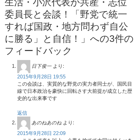
生活・小沢代表が共産・志位
委員長と会談！「野党で統一
すれば国政・地方問わず自公
に勝る」と自信！」への3件の
フィードバック
日下俊一
より:
2015年9月28日 19:55
この会談は、実質的な野党の実力者同士が、国民目
線で日本政治を豪快に回転さす大前提が成立した歴
史的な出来事です
返信
あのねあのね
より:
2015年9月28日 22:09