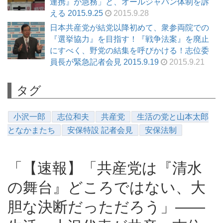
連携』が急務」と、オールジャパン体制を訴
える 2015.9.25
2015.9.28
日本共産党が結党以降初めて、衆参両院での
『選挙協力』を目指す！『戦争法案』を廃止
にすべく、野党の結集を呼びかける！志位委
員長が緊急記者会見 2015.9.19
2015.9.21
タグ
小沢一郎
志位和夫
共産党
生活の党と山本太郎
となかまたち
安保特設 記者会見
安保法制
「【速報】「共産党は『清水
の舞台』どころではない、大
胆な決断だっただろう」――