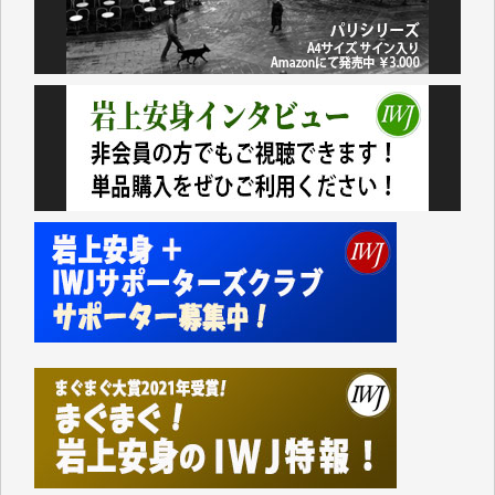
おります。コンテンツが失われるのはあまりにもった
いない。少しでもお役立てください。（H.O.様）
今日、僅かですがカンパしました。（T.M.様）
今日、僅かですがカンパしました。IWJの危機を乗り
切るには到底及ばない額ですが病気の妻を抱えている
私にとっては精一杯のカンパです。
かねてよりIWJが発してきた膨大な取材記事や解説記
事、そして各界の方々とのインタビューは大袈裟では
なく、極めて重要な知的財産だと思っています。
Windows7の頃はIWJの動画もRealPlayerで録画でき
て、かなりの動画をDVDに焼きこんで保存していま
した。
しかし、それが出来なくなって以降はExcelなどを使
ってハイパーリンクを張り、重要と思われる記事にい
つでも簡単にアクセスできるようにして来ました。し
かし、それができるのもコンテンツがサーバーに保存
されているからこそのことであり、そのサーバーが使