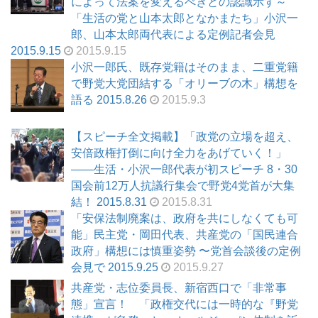
によって法案を変えるべきとの認識示す～
「生活の党と山本太郎となかまたち」小沢一
郎、山本太郎両代表による定例記者会見
2015.9.15
2015.9.15
小沢一郎氏、既存党籍はそのまま、二重党籍
で野党大党団結する「オリーブの木」構想を
語る 2015.8.26
2015.9.3
【スピーチ全文掲載】「政党の立場を超え、
安倍政権打倒に向け全力をあげていく！」
――生活・小沢一郎代表が初スピーチ 8・30
国会前12万人抗議行集会で野党4党首が大集
結！ 2015.8.31
2015.8.31
「安保法制廃案は、政府を共にしなくても可
能」民主党・岡田代表、共産党の「国民連合
政府」構想には慎重姿勢 〜党首会談後の定例
会見で 2015.9.25
2015.9.27
共産党・志位委員長、新宿西口で「非常事
態」宣言！ 「政権交代には一時的な『野党