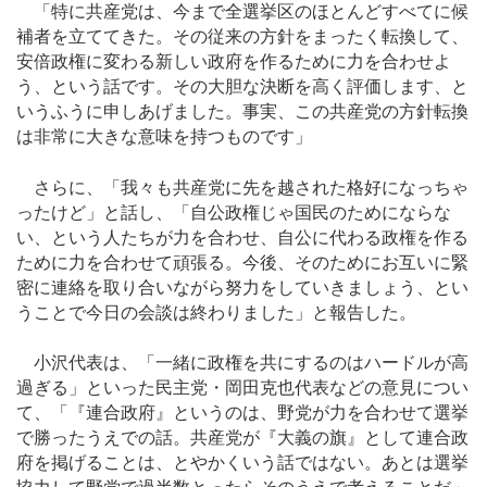
「特に共産党は、今まで全選挙区のほとんどすべてに候
補者を立ててきた。その従来の方針をまったく転換して、
安倍政権に変わる新しい政府を作るために力を合わせよ
う、という話です。その大胆な決断を高く評価します、と
いうふうに申しあげました。事実、この共産党の方針転換
は非常に大きな意味を持つものです」
さらに、「我々も共産党に先を越された格好になっちゃ
ったけど」と話し、「自公政権じゃ国民のためにならな
い、という人たちが力を合わせ、自公に代わる政権を作る
ために力を合わせて頑張る。今後、そのためにお互いに緊
密に連絡を取り合いながら努力をしていきましょう、とい
うことで今日の会談は終わりました」と報告した。
小沢代表は、「一緒に政権を共にするのはハードルが高
過ぎる」といった民主党・岡田克也代表などの意見につい
て、「『連合政府』というのは、野党が力を合わせて選挙
で勝ったうえでの話。共産党が『大義の旗』として連合政
府を掲げることは、とやかくいう話ではない。あとは選挙