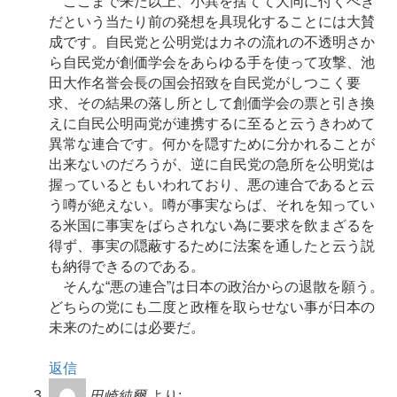
ここまで来た以上、小異を捨てて大同に付くべき
だという当たり前の発想を具現化することには大賛
成です。自民党と公明党はカネの流れの不透明さか
ら自民党が創価学会をあらゆる手を使って攻撃、池
田大作名誉会長の国会招致を自民党がしつこく要
求、その結果の落し所として創価学会の票と引き換
えに自民公明両党が連携するに至ると云うきわめて
異常な連合です。何かを隠すために分かれることが
出来ないのだろうが、逆に自民党の急所を公明党は
握っているともいわれており、悪の連合であると云
う噂が絶えない。噂が事実ならば、それを知ってい
る米国に事実をばらされない為に要求を飲まざるを
得ず、事実の隠蔽するために法案を通したと云う説
も納得できるのである。
そんな“悪の連合”は日本の政治からの退散を願う。
どちらの党にも二度と政権を取らせない事が日本の
未来のためには必要だ。
返信
田崎純爾
より: