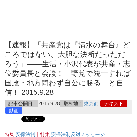
【速報】「共産党は『清水の舞台』ど
ころではない、大胆な決断だっただ
ろう」――生活・小沢代表が共産・志
位委員長と会談！「野党で統一すれば
国政・地方問わず自公に勝る」と自
信！ 2015.9.28
記事公開日：
2015.9.28
取材地：
東京都
テキスト
動画
特集
安保法制
｜特集
安保法制反対メッセージ