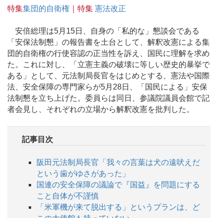
特集
集団的自衛権
｜特集
憲法改正
安倍総理は5月15日、自身の「私的な」懇談会である
「安保法制懇」の報告書を土台として、解釈改憲による集
団的自衛権の行使容認の正当性を訴え、国民に理解を求め
た。これに対し、「立憲主義の破壊に等しい歴史的暴挙で
ある」として、元法制局長官をはじめとする、憲法や国際
法、安全保障の専門家らが5月28日、「国民による」安保
法制懇を立ち上げた。委員らは同日、参議院議員会館で記
者会見し、それぞれの立場から解釈改憲を批判した。
記事目次
阪田元法制局長官「我々の言葉は犬の遠吠えだ
という歯がゆさがあった」
国連の安全保障の議論で『国益』を問題にする
こと自体が不謹慎
「米軍機が来て脱出する」というプランは、ど