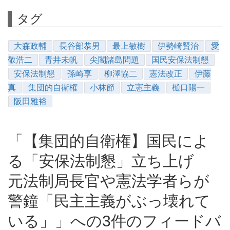
タグ
大森政輔
長谷部恭男
最上敏樹
伊勢崎賢治
愛
敬浩二
青井未帆
尖閣諸島問題
国民安保法制懇
安保法制懇
孫崎享
柳澤協二
憲法改正
伊藤
真
集団的自衛権
小林節
立憲主義
樋口陽一
阪田雅裕
「【集団的自衛権】国民によ
る「安保法制懇」立ち上げ
元法制局長官や憲法学者らが
警鐘「民主主義がぶっ壊れて
いる」」への3件のフィードバ