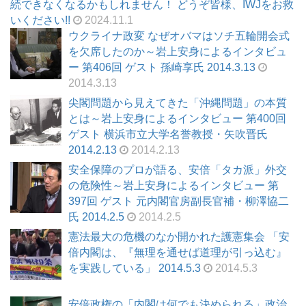
続できなくなるかもしれません！ どうぞ皆様、IWJをお救
いください!!
2024.11.1
ウクライナ政変 なぜオバマはソチ五輪開会式
を欠席したのか～岩上安身によるインタビュ
ー 第406回 ゲスト 孫崎享氏 2014.3.13
2014.3.13
尖閣問題から見えてきた「沖縄問題」の本質
とは～岩上安身によるインタビュー 第400回
ゲスト 横浜市立大学名誉教授・矢吹晋氏
2014.2.13
2014.2.13
安全保障のプロが語る、安倍「タカ派」外交
の危険性～岩上安身によるインタビュー 第
397回 ゲスト 元内閣官房副長官補・柳澤協二
氏 2014.2.5
2014.2.5
憲法最大の危機のなか開かれた護憲集会 「安
倍内閣は、『無理を通せば道理が引っ込む』
を実践している」 2014.5.3
2014.5.3
安倍政権の「内閣は何でも決められる」政治