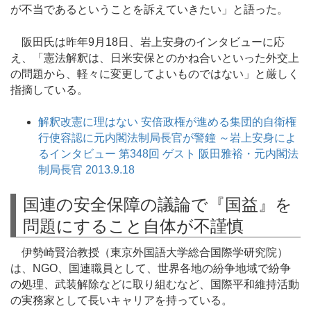
が不当であるということを訴えていきたい」と語った。
阪田氏は昨年9月18日、岩上安身のインタビューに応
え、「憲法解釈は、日米安保とのかね合いといった外交上
の問題から、軽々に変更してよいものではない」と厳しく
指摘している。
解釈改憲に理はない 安倍政権が進める集団的自衛権
行使容認に元内閣法制局長官が警鐘 ～岩上安身によ
るインタビュー 第348回 ゲスト 阪田雅裕・元内閣法
制局長官 2013.9.18
国連の安全保障の議論で『国益』を
問題にすること自体が不謹慎
伊勢崎賢治教授（東京外国語大学総合国際学研究院）
は、NGO、国連職員として、世界各地の紛争地域で紛争
の処理、武装解除などに取り組むなど、国際平和維持活動
の実務家として長いキャリアを持っている。