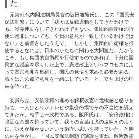
た」
元第61代内閣法制局長官の阪田雅裕氏は、この「国民安
保法制懇」について「我々は反戦運動をしてきたわけで
も、護憲運動をしてきたわけでもない。集団的自衛権の行
使の是非についても、全員の意見が一致しているわけでは
ない」と前置きしたうえで、「しかし、集団的自衛権を行
使するとなれば、日本のかたちに関わる大問題だ。だから
こそ、もし集団的自衛権を行使するのであれば、十分に国
民的な議論を尽くした上で、憲法改正というプロセスによ
って国民意見を集約し、国民の覚悟を求める必要がある。
我々はこの点で意見を一緒にしている」と、立ち上げの理
由を語った。
委員らは、安倍政権の進める解釈改憲に危機感と怒りを
持ち、一人ひとりがテレビや集会の場でその不当性を訴え
てきたが、相手は一政権である。阪田氏は、「安倍政権は
強固な基盤を持っていて、我々の言葉は犬の遠吠えのよう
に、訴えが届かないという歯痒い思いを持っていた」と胸
の内を明かし、「国民安保法制懇で議論を重ね、解釈改憲