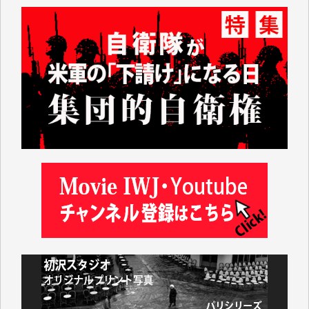
私にとっては精一杯のカンパです。
かねてよりIWJが発してきた膨大な取材記事や解説記
事、そして各界の方々とのインタビューは大袈裟では
なく、極めて重要な知的財産だと思っています。
Windows7の頃はIWJの動画もRealPlayerで録画でき
て、かなりの動画をDVDに焼きこんで保存していま
した。
しかし、それが出来なくなって以降はExcelなどを使
ってハイパーリンクを張り、重要と思われる記事にい
つでも簡単にアクセスできるようにして来ました。し
かし、それができるのもコンテンツがサーバーに保存
されているからこそのことであり、そのサーバーが使
えなくなってしまえば二度と視ることが出来なくなっ
てしまいます。
「何とかしなければ、何とかしてほしい。」と思いな
がらも前述した事情でどうにもならない自分の非力に
歯ぎしりするばかりです。（T.M.様）
いつもまともな報道、ありがとうございます。（新城