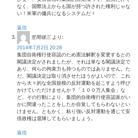
なく、国際法上からも国が持つ許された権利じゃな
い！米軍の傭兵になるシステムだ！
返信
笠間雄三
より:
2014年7月2日 20:28
集団自衛権行使容認のため憲法解釈を変更するとの
閣議決定がされましたが、それは単なる閣議決定で
あり、何らの拘束力も持つものではありません。た
だ、閣議決定は取り消させたほうがよいので、これ
から大々的な全国規模の反対運動を起こすよう呼び
かけていただけませんか？「１００万人集会」な
ど。その行動により、集団的自衛権行使容認派がい
かに間違ったことをしたか自覚してもらわないとい
けません。ともかく、粘り強い反対運動を通じて安
倍政権は退陣してもらいましょう。
返信