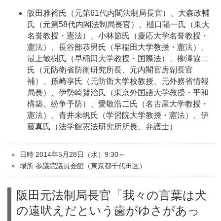
阪田雅裕氏（元第61代内閣法制局長官）、大森政輔
氏（元第58代内閣法制局長官）、樋口陽一氏（東大
名誉教授・憲法）、小林節氏（慶応大学名誉教授・
憲法）、長谷部恭男氏（早稲田大学教授・憲法）、
最上敏樹氏（早稲田大学教授・国際法）、柳澤協二
氏（元防衛省防衛研究所長、元内閣官房副長官
補）、孫崎享氏（元防衛大学校教授、元外務省情報
局長）、伊勢崎賢治氏（東京外国語大学教授・平和
構築、紛争予防）、愛敬浩二氏（名古屋大学教授・
憲法）、青井未帆氏（学習院大学教授・憲法）、伊
藤真氏（法学館憲法研究所所長、弁護士）
日時 2014年5月28日（水）9:30～
場所 参議院議員会館（東京都千代田区）
阪田元法制局長官「我々の言葉は犬
の遠吠えだという歯がゆさがあっ