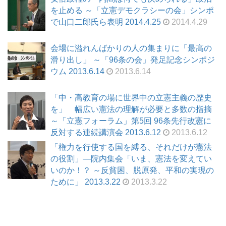
を止める ～「立憲デモクラシーの会」シンポ
で山口二郎氏ら表明 2014.4.25
2014.4.29
会場に溢れんばかりの人の集まりに「最高の
滑り出し」 ～「96条の会」発足記念シンポジ
ウム 2013.6.14
2013.6.14
「中・高教育の場に世界中の立憲主義の歴史
を」 幅広い憲法の理解が必要と多数の指摘
～「立憲フォーラム」第5回 96条先行改憲に
反対する連続講演会 2013.6.12
2013.6.12
「権力を行使する国を縛る、それだけが憲法
の役割」―院内集会「いま、憲法を変えてい
いのか！？ ～反貧困、脱原発、平和の実現の
ために」 2013.3.22
2013.3.22