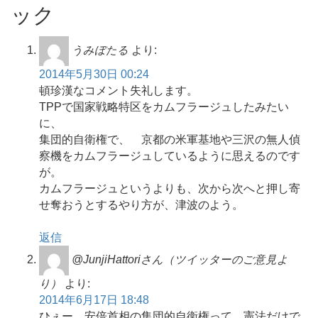
ック
うみぼたる
より:
2014年5月30日 00:24
頓珍漢なコメント失礼します。
TPPで国家戦略特区をカムフラージュしたみたい
に、
集団的自衛権で、 京都の米軍基地や三沢の無人偵
察機をカムフラージュしているように思えるのです
が。
カムフラージュというよりも、次から次へと押し寄
せ奪おうとするやり方が、津波のよう。
返信
@JunjiHattoriさん（ツイッターのご意見よ
り）
より:
2014年6月17日 18:48
ひぇー、安倍首相の集団的自衛権って、憲法だけで