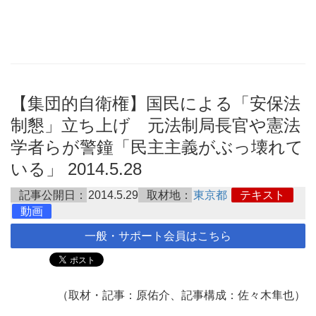
【集団的自衛権】国民による「安保法
制懇」立ち上げ 元法制局長官や憲法
学者らが警鐘「民主主義がぶっ壊れて
いる」 2014.5.28
記事公開日：
2014.5.29
取材地：
東京都
テキスト
動画
一般・サポート会員はこちら
（取材・記事：原佑介、記事構成：佐々木隼也）