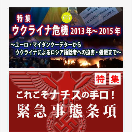
塩川 晃平 様
松本益美 様
井出 隆太 様
及川昭男 様
岩井祐子 様
藤田英之 様
藤岡比左志 様
井出 隆太 様
小池説夫 様
アオキカナメ 様
諸般の事情によりIWJ会費払えず今は非会員です。市
民側に立つ講演会にIWJのカメラマンをよく拝見して
おります。コンテンツが失われるのはあまりにもった
いない。少しでもお役立てください。（H.O.様）
今日、僅かですがカンパしました。（T.M.様）
今日、僅かですがカンパしました。IWJの危機を乗り
切るには到底及ばない額ですが病気の妻を抱えている