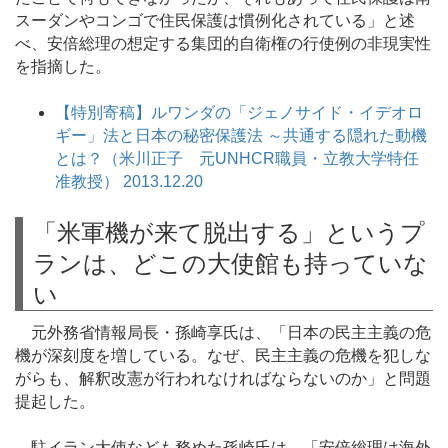
スーダンやコンゴで住民保護は慣例化されている」と述
べ、安倍総理の想定する集団的自衛権の行使例の非現実性
を指摘した。
【特別寄稿】ルワンダの「ジェノサイド・イデオロ
ギー」法と日本の秘密保護法 ～共通する隠れた動機
とは？（米川正子 元UNHCR職員・立教大学特任
准教授） 2013.12.20
「米軍機が来て脱出する」というプ
ランは、どこの大使館も持っていな
い
元外務省情報局長・孫崎享氏は、「日本の民主主義の危
機が深刻度を増している。なぜ、民主主義の危機を犯しな
がらも、解釈改憲が行われなければならないのか」と問題
提起した。
駐イラン大使なども務めた孫崎氏は、「安倍総理は海外