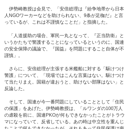
伊勢崎教授は会見で、「安倍総理は『紛争地帯から日本
人NGOワーカーなどを助けられない、9条が足枷だ』と言
っているが、これは不謹慎なことだ」と指摘した。
「人道援助の場合、軍民一丸となって、『正当防衛』と
いうかたちで警護することになっているというのに、国連
の安全保障の議論で、『国益』を問題にすること自体が不
謹慎」。
さらに、安倍総理が主張する米艦船に対する「駆けつけ
警護」について、「現場ではこんな言葉はない。駆けつけ
て当たりまえ。国籍が違おうと、助けない部隊はない」と
反論した。
そして、国連が今一番問題にしていることとして「住民
の保護」をあげた。伊勢崎教授は、「ルワンダの100万人
の虐殺を前に、国連PKOが何もできなかったことがトラウ
マになっていて、反省している。あの時は中立性を重んじ
たことで何もできなかったが、それもあって住民保護は南