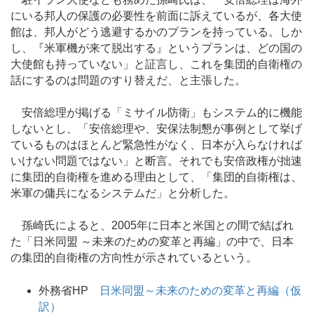
にいる邦人の保護の必要性を前面に訴えているが、各大使
館は、邦人がどう逃避するかのプランを持っている。しか
し、『米軍機が来て脱出する』というプランは、どの国の
大使館も持っていない」と証言し、これを集団的自衛権の
話にするのは問題のすり替えだ、と主張した。
安倍総理が掲げる「ミサイル防衛」もシステム的に機能
しないとし、「安倍総理や、安保法制懇が事例として挙げ
ているものはほとんど緊急性がなく、日本が入らなければ
いけない問題ではない」と断言。それでも安倍政権が拙速
に集団的自衛権を進める理由として、「集団的自衛権は、
米軍の傭兵になるシステムだ」と分析した。
孫崎氏によると、2005年に日本と米国との間で結ばれ
た「日米同盟 ～未来のための変革と再編」の中で、日本
の集団的自衛権の方向性が示されているという。
外務省HP
日米同盟～未来のための変革と再編（仮
訳）