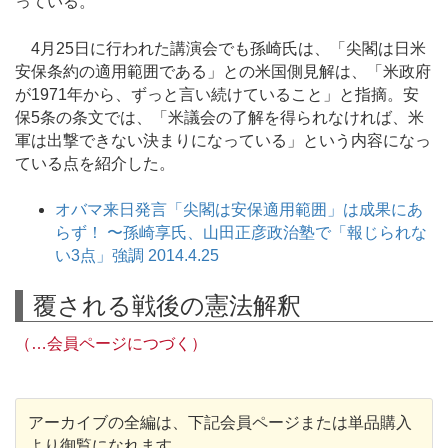
っている。
4月25日に行われた講演会でも孫崎氏は、「尖閣は日米
安保条約の適用範囲である」との米国側見解は、「米政府
が1971年から、ずっと言い続けていること」と指摘。安
保5条の条文では、「米議会の了解を得られなければ、米
軍は出撃できない決まりになっている」という内容になっ
ている点を紹介した。
オバマ来日発言「尖閣は安保適用範囲」は成果にあ
らず！ 〜孫崎享氏、山田正彦政治塾で「報じられな
い3点」強調 2014.4.25
覆される戦後の憲法解釈
（…会員ページにつづく）
アーカイブの全編は、下記会員ページまたは単品購入
より御覧になれます。