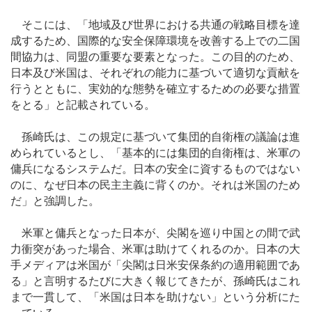
そこには、「地域及び世界における共通の戦略目標を達
成するため、国際的な安全保障環境を改善する上での二国
間協力は、同盟の重要な要素となった。この目的のため、
日本及び米国は、それぞれの能力に基づいて適切な貢献を
行うとともに、実効的な態勢を確立するための必要な措置
をとる」と記載されている。
孫崎氏は、この規定に基づいて集団的自衛権の議論は進
められているとし、「基本的には集団的自衛権は、米軍の
傭兵になるシステムだ。日本の安全に資するものではない
のに、なぜ日本の民主主義に背くのか。それは米国のため
だ」と強調した。
米軍と傭兵となった日本が、尖閣を巡り中国との間で武
力衝突があった場合、米軍は助けてくれるのか。日本の大
手メディアは米国が「尖閣は日米安保条約の適用範囲であ
る」と言明するたびに大きく報じてきたが、孫崎氏はこれ
まで一貫して、「米国は日本を助けない」という分析にた