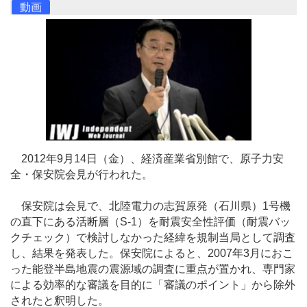
動画
2012年9月14日（金）、経済産業省別館で、原子力安
全・保安院会見が行われた。
保安院は会見で、北陸電力の志賀原発（石川県）1号機
の直下にある活断層（S-1）を耐震安全性評価（耐震バッ
クチェック）で検討しなかった経緯を規制当局として調査
し、結果を発表した。保安院によると、2007年3月におこ
った能登半島地震の震源域の調査に重点が置かれ、専門家
による効率的な審議を目的に「審議のポイント」から除外
されたと釈明した。