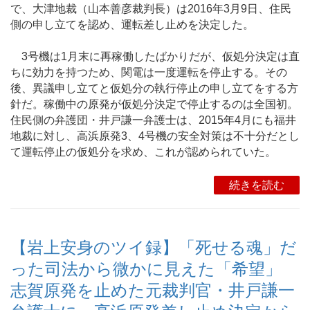
で、大津地裁（山本善彦裁判長）は2016年3月9日、住民
側の申し立てを認め、運転差し止めを決定した。
3号機は1月末に再稼働したばかりだが、仮処分決定は直
ちに効力を持つため、関電は一度運転を停止する。その
後、異議申し立てと仮処分の執行停止の申し立てをする方
針だ。稼働中の原発が仮処分決定で停止するのは全国初。
住民側の弁護団・井戸謙一弁護士は、2015年4月にも福井
地裁に対し、高浜原発3、4号機の安全対策は不十分だとし
て運転停止の仮処分を求め、これが認められていた。
続きを読む
【岩上安身のツイ録】「死せる魂」だ
った司法から微かに見えた「希望」
志賀原発を止めた元裁判官・井戸謙一