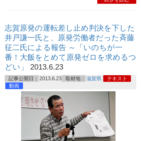
志賀原発の運転差し止め判決を下した
井戸謙一氏と、原発労働者だった斉藤
征二氏による報告 ～「いのちが一
番！大飯をとめて原発ゼロを求めるつ
どい」
2013.6.23
記事公開日：
2013.6.23
取材地：
滋賀県
テキスト
動画