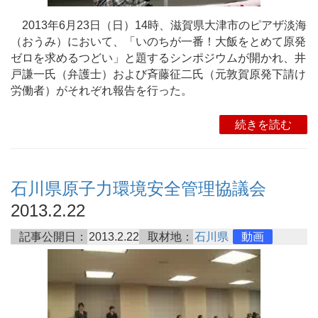
2013年6月23日（日）14時、滋賀県大津市のピアザ淡海
（おうみ）において、「いのちが一番！大飯をとめて原発
ゼロを求めるつどい」と題するシンポジウムが開かれ、井
戸謙一氏（弁護士）および斉藤征二氏（元敦賀原発下請け
労働者）がそれぞれ報告を行った。
続きを読む
石川県原子力環境安全管理協議会
2013.2.22
記事公開日：
2013.2.22
取材地：
石川県
動画