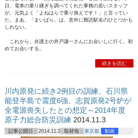
日、電車の乗り継ぎを調べてくれた事務の若いスタッフ
が、元気よく「よねはらで乗り換えです！」と言ってい
た。まあ、「まいばら」は、意外に難読駅名のひとつかも
しれない。
これから、弁護士の井戸謙一さんにお会いしに行く。初
めてお会いする。
続きを読む
川内原発に続き2例目の訓練、石川県
能登半島で震度6強、志賀原発2号炉が
全電源喪失したとの想定～2014年度
原子力総合防災訓練
2014.11.3
記事公開日：
2014.11.3
取材地：
東京都
動画