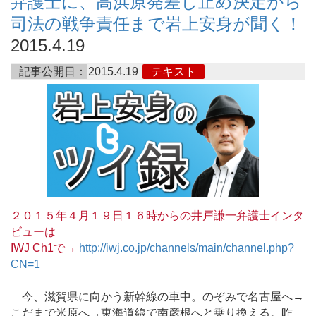
弁護士に、高浜原発差し止め決定から
司法の戦争責任まで岩上安身が聞く！
2015.4.19
記事公開日：
2015.4.19
テキスト
２０１５年４月１９日１６時からの井戸謙一弁護士インタ
ビューは
IWJ Ch1で→
http://iwj.co.jp/channels/main/channel.php?
CN=1
今、滋賀県に向かう新幹線の車中。のぞみで名古屋へ→
こだまで米原へ→東海道線で南彦根へと乗り換える。昨