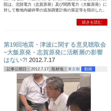
院は、北陸電力（志賀原発）及び関西電力（大飯原発）に
対して敷地内破砕帯の追加調査計画の策定等を指示した。
続きを読む
第19回地震・津波に関する意見聴取会
~大飯原発・志賀原発に活断層の影響
はない?!
2012.7.17
記事公開日：
2012.7.17
取材地：
東京都
動画