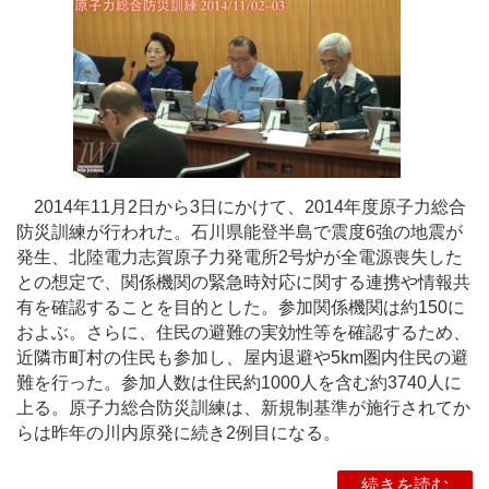
2014年11月2日から3日にかけて、2014年度原子力総合
防災訓練が行われた。石川県能登半島で震度6強の地震が
発生、北陸電力志賀原子力発電所2号炉が全電源喪失した
との想定で、関係機関の緊急時対応に関する連携や情報共
有を確認することを目的とした。参加関係機関は約150に
およぶ。さらに、住民の避難の実効性等を確認するため、
近隣市町村の住民も参加し、屋内退避や5km圏内住民の避
難を行った。参加人数は住民約1000人を含む約3740人に
上る。原子力総合防災訓練は、新規制基準が施行されてか
らは昨年の川内原発に続き2例目になる。
続きを読む