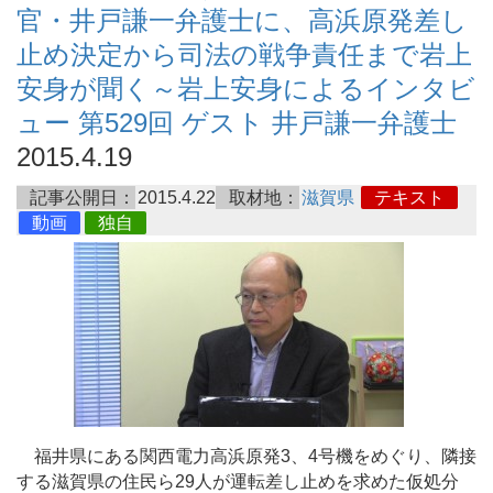
官・井戸謙一弁護士に、高浜原発差し
止め決定から司法の戦争責任まで岩上
安身が聞く～岩上安身によるインタビ
ュー 第529回 ゲスト 井戸謙一弁護士
2015.4.19
記事公開日：
2015.4.22
取材地：
滋賀県
テキスト
動画
独自
福井県にある関西電力高浜原発3、4号機をめぐり、隣接
する滋賀県の住民ら29人が運転差し止めを求めた仮処分