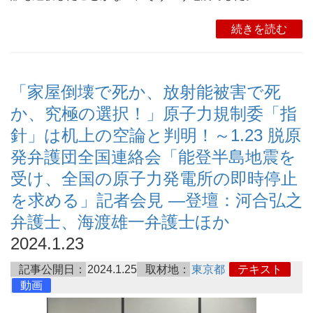
続きを読む
「家屋倒壊で死か、放射能被害で死
か、究極の選択！」原子力規制委「指
針」は机上の空論と判明！～1.23 脱原
発弁護団全国連絡会「能登半島地震を
受け、全国の原子力発電所の即時停止
を求める」記者会見 ―登壇：河合弘之
弁護士、海渡雄一弁護士ほか
2024.1.23
記事公開日：
2024.1.25
取材地：
東京都
テキスト
動画