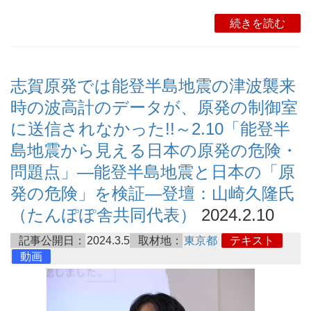
続きを読む
志賀原発では能登半島地震の津波襲来
時の波高計のデータが、原発の制御室
に送信されなかった!!～2.10「能登半
島地震から見える日本の原発の危険・
問題点」―能登半島地震と日本の「原
発の危険」を検証―登壇：山崎久隆氏
（たんぽぽ舎共同代表）
2024.2.10
記事公開日：
2024.3.5
取材地：
東京都
テキスト
動画