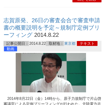
志賀原発、26日の審査会合で審査申請
書の概要説明を予定～規制庁定例ブリ
ーフィング
2014.8.22
記事公開日：
2014.8.22
取材地：
東京都
テキスト
動画
2014年8月22日（金）14時から、原子力規制庁で片山啓
審議官による定例ブリーフィングが行われた。北陸電力志