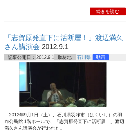
続きを読む
「志賀原発直下に活断層！」渡辺満久
さん講演会
2012.9.1
記事公開日：
2012.9.1
取材地：
石川県
動画
2012年9月1日（土）、石川県羽咋市（はくいし）の羽
咋公民館 1階ホールで、「志賀原発直下に活断層！」渡辺
満久さん講演会が行われた。