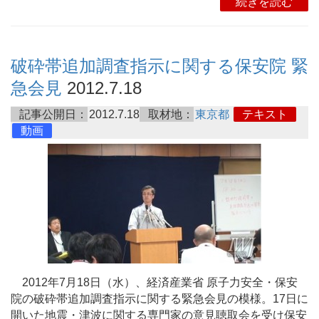
続きを読む
破砕帯追加調査指示に関する保安院 緊
急会見
2012.7.18
記事公開日：
2012.7.18
取材地：
東京都
テキスト
動画
2012年7月18日（水）、経済産業省 原子力安全・保安
院の破砕帯追加調査指示に関する緊急会見の模様。17日に
開いた地震・津波に関する専門家の意見聴取会を受け保安