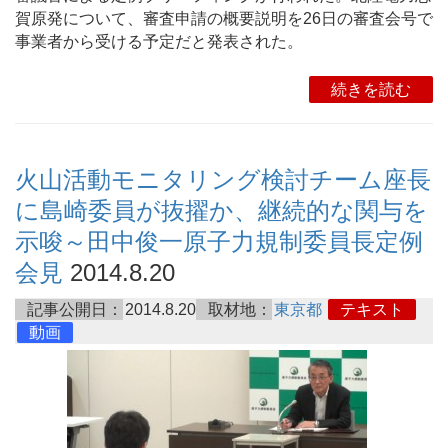
賀原発について、審査申請の概要説明を26日の審査会号で
事業者から受ける予定だと発表された。
続きを読む
火山活動モニタリング検討チーム座長
に島崎委員が抜擢か、継続的な関与を
示唆～田中俊一原子力規制委員長定例
会見
2014.8.20
記事公開日：
2014.8.20
取材地：
東京都
テキスト
動画