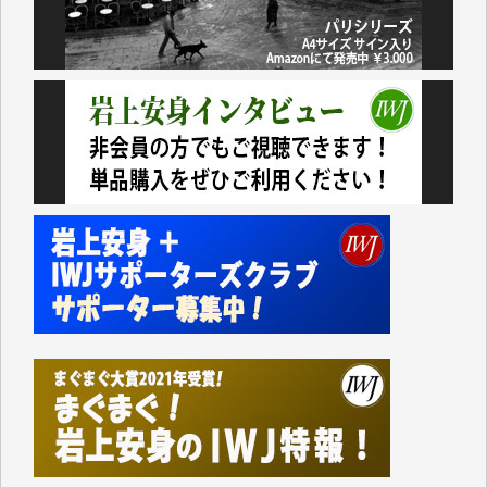
おります。コンテンツが失われるのはあまりにもった
いない。少しでもお役立てください。（H.O.様）
今日、僅かですがカンパしました。（T.M.様）
今日、僅かですがカンパしました。IWJの危機を乗り
切るには到底及ばない額ですが病気の妻を抱えている
私にとっては精一杯のカンパです。
かねてよりIWJが発してきた膨大な取材記事や解説記
事、そして各界の方々とのインタビューは大袈裟では
なく、極めて重要な知的財産だと思っています。
Windows7の頃はIWJの動画もRealPlayerで録画でき
て、かなりの動画をDVDに焼きこんで保存していま
した。
しかし、それが出来なくなって以降はExcelなどを使
ってハイパーリンクを張り、重要と思われる記事にい
つでも簡単にアクセスできるようにして来ました。し
かし、それができるのもコンテンツがサーバーに保存
されているからこそのことであり、そのサーバーが使