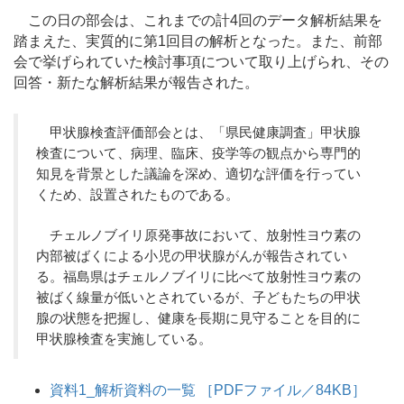
この日の部会は、これまでの計4回のデータ解析結果を
踏まえた、実質的に第1回目の解析となった。また、前部
会で挙げられていた検討事項について取り上げられ、その
回答・新たな解析結果が報告された。
甲状腺検査評価部会とは、「県民健康調査」甲状腺
検査について、病理、臨床、疫学等の観点から専門的
知見を背景とした議論を深め、適切な評価を行ってい
くため、設置されたものである。
チェルノブイリ原発事故において、放射性ヨウ素の
内部被ばくによる小児の甲状腺がんが報告されてい
る。福島県はチェルノブイリに比べて放射性ヨウ素の
被ばく線量が低いとされているが、子どもたちの甲状
腺の状態を把握し、健康を長期に見守ることを目的に
甲状腺検査を実施している。
資料1_解析資料の一覧 ［PDFファイル／84KB］