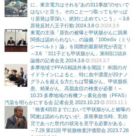
に、東京電力はそれを”あの311事故”のせいで
はないと言う。そのこと一つ取ってもやっぱ
り原発は罪深い。絶対に止めていこう」～3.8
原発反対八王子行動 2024.3.8
2024.3.9
東電の主張「原告の被曝と甲状腺がんに因果
関係は認められない」の論拠「100mSv（ミリ
シーベルト）論」を国際的最新研究が否定！
～3.6 「311子ども甲状腺がん」第9回口頭弁
論後の記者会見 2024.3.6
2024.3.7
多摩地域でPFAS相談外来を開設！ 米国のガ
イドラインによると、特に血中濃度が20ナノ
グラムを超える方たちは腎臓がん、甲状腺疾
患、精巣がん、高脂血症の検査が必要！～
10.23 多摩地域の有機フッ素化合物（PFAS）
汚染を明らかにする会 記者会見 2023.10.23
2023.11.1
「検査4回目までにおいて甲状腺がんと被曝の
関連は認められないが、原発事故当時、乳幼
児であった世代の状況を見守る必要がある」
～7.28 第21回 甲状腺検査評価部会 2023.7.28