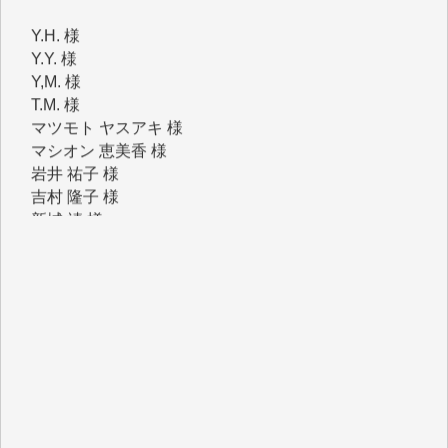
Y.Y. 様
Y,M. 様
T.M. 様
マツモト ヤスアキ 様
マシオン 恵美香 様
岩井 祐子 様
吉村 隆子 様
新城 靖 様
青木 要 様
T.Y. 様
K.O. 様
Y.S. 様
Y.N. 様
y.m. 様
R.N. 様
J.M. 様
T.N. 様
Y.T. 様
T.K. 様
ASAKO TAKAESU 様