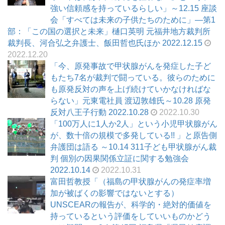
強い信頼感を持っているらしい」～12.15 座談
会「すべては未来の子供たちのために」―第1
部：「この国の選択と未来」樋口英明 元福井地方裁判所
裁判長、河合弘之弁護士、飯田哲也氏ほか 2022.12.15
2022.12.20
「今、原発事故で甲状腺がんを発症した子ど
もたち7名が裁判で闘っている。彼らのために
も原発反対の声を上げ続けていかなければな
らない」元東電社員 渡辺敦雄氏～10.28 原発
反対八王子行動 2022.10.28
2022.10.30
「100万人に1人か2人」という小児甲状腺がん
が、数十倍の規模で多発している!! 」と原告側
弁護団は語る ～10.14 311子ども甲状腺がん裁
判 個別の因果関係立証に関する勉強会
2022.10.14
2022.10.31
富田哲教授「（福島の甲状腺がんの発症率増
加が被ばくの影響ではないとする）
UNSCEARの報告が、科学的・絶対的価値を
持っているという評価をしていいものかどう