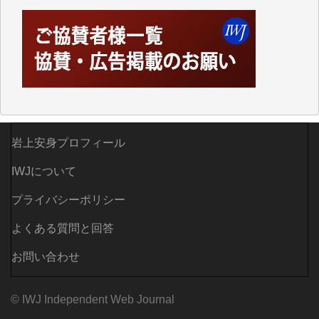
えなくなってしまえば二度と視ることが出来なくなっ
てしまいます。
「何とかしなければ、何とかしてほしい。」と思いな
がらも前述した事情でどうにもならない自分の非力に
歯ぎしりするばかりです。（T.M.様）
いつもまともな報道、ありがとうございます。（新城
靖 様）
岩上安身プロフィール
IWJについて
プライバシーポリシー
よくある質問と回答
お問い合わせ
© IWJ Independent Web Journal