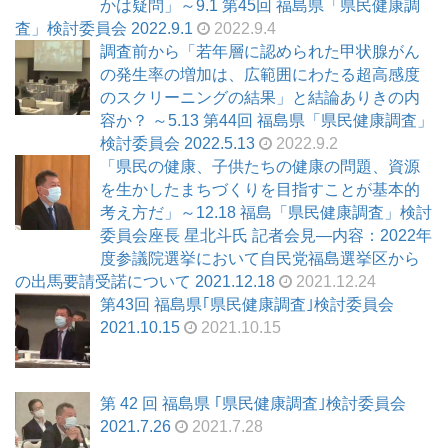
かは疑問」～9.1 第45回 福島県「県民健康調
査」検討委員会 2022.9.1
2022.9.4
調査前から「若年層に認められた甲状腺がん
の発生率の増加は、広範囲にわたる超高感度
のスクリーニングの結果」と結論ありきの内
容か？ ～5.13 第44回 福島県「県民健康調査」
検討委員会 2022.5.13
2022.9.2
「県民の健康、子供たちの健康の問題、資源
を生かしたまちづくりを目指すことが基本的
考え方だ」～12.18 福島「県民健康調査」検討
委員会座長 星北斗氏 記者会見―内容：2022年
度参議院選挙において自民党福島選挙区から
の出馬要請受諾について 2021.12.18
2021.12.24
第43回 福島県｢県民健康調査｣検討委員会
2021.10.15
2021.10.15
第 42 回 福島県 ｢県民健康調査｣検討委員会
2021.7.26
2021.7.28