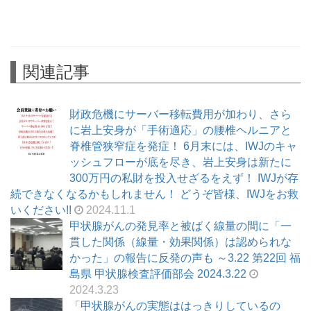
関連記事
財政危機にサーバー移転費用が加わり、さら
に岩上安身が「手術適応」の腰椎ヘルニアと
脊椎管狭窄症を発症！ 6月末には、IWJのキャ
ッシュフローが底を尽き、岩上安身は新たに
300万円の私財を投入せざるをえず！ IWJが存
続できなくなるかもしれません！ どうぞ皆様、IWJをお救
いください!!
2024.11.1
甲状腺がんの発見率と被ばく線量の間に「一
貫した関係（線量・効果関係）は認められな
かった」の報告に反発の声も ～3.22 第22回 福
島県 甲状腺検査評価部会 2024.3.22
2024.3.23
「甲状腺がんの実態ははっきりしているの