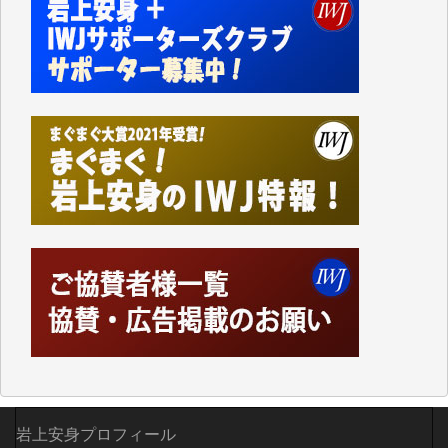
かねてよりIWJが発してきた膨大な取材記事や解説記
事、そして各界の方々とのインタビューは大袈裟では
なく、極めて重要な知的財産だと思っています。
Windows7の頃はIWJの動画もRealPlayerで録画でき
て、かなりの動画をDVDに焼きこんで保存していま
した。
しかし、それが出来なくなって以降はExcelなどを使
ってハイパーリンクを張り、重要と思われる記事にい
つでも簡単にアクセスできるようにして来ました。し
かし、それができるのもコンテンツがサーバーに保存
されているからこそのことであり、そのサーバーが使
えなくなってしまえば二度と視ることが出来なくなっ
てしまいます。
「何とかしなければ、何とかしてほしい。」と思いな
がらも前述した事情でどうにもならない自分の非力に
歯ぎしりするばかりです。（T.M.様）
いつもまともな報道、ありがとうございます。（新城
靖 様）
岩上安身プロフィール