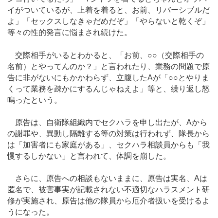
イがついているが、上着を着ると、お前、リバーシブルだ
よ」「セックスしなきゃだめだぞ」「やらないと乾くぞ」
等々の性的発言に悩まされ続けた。
交際相手がいるとわかると、「お前、○○（交際相手の
名前）とやってんのか？」と言われたり、業務の問題で原
告に非がないにもかかわらず、立腹したAが「○○とやりま
くって業務を疎かにするんじゃねえよ」等と、繰り返し怒
鳴ったという。
原告は、自衛隊組織内でセクハラを申し出たが、Aから
の謝罪や、異動し隔離する等の対策は行われず、隊長から
は「加害者にも家庭がある」、セクハラ相談員からも「我
慢するしかない」と言われて、体調を崩した。
さらに、原告への相談もないままに、原告は実名、Aは
匿名で、被害事実が記載されない不適切なハラスメント研
修が実施され、原告は他の隊員から厄介者扱いを受けるよ
うになった。