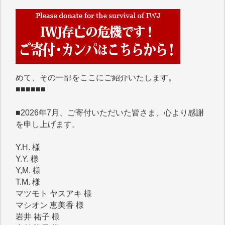
■■■■■■
IWJには、ご寄付・カンパをいただいた方々より、た
くさんの応援のメッセージが届いています。感謝を込
めて、その一部をここにご紹介いたします。
■■■■■■
■2026年7月、ご寄付いただいた皆さま、心より感謝
を申し上げます。
Y.H. 様
Y.Y. 様
Y,M. 様
T.M. 様
マツモト ヤスアキ 様
マシオン 恵美香 様
岩井 祐子 様
吉村 隆子 様
新城 靖 様