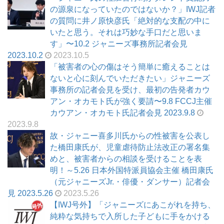
の源泉になっていたのではないか？」IWJ記者
の質問に井ノ原快彦氏「絶対的な支配の中に
いたと思う。それは巧妙な手口だと思いま
す」〜10.2 ジャニーズ事務所記者会見
2023.10.2
2023.10.5
「被害者の心の傷はそう簡単に癒えることは
ないと心に刻んでいただきたい」ジャニーズ
事務所の記者会見を受け、最初の告発者カウ
アン・オカモト氏が強く要請〜9.8 FCCJ主催
カウアン・オカモト氏記者会見 2023.9.8
2023.9.8
故・ジャニー喜多川氏からの性被害を公表し
た橋田康氏が、児童虐待防止法改正の署名集
めと、被害者からの相談を受けることを表
明！～5.26 日本外国特派員協会主催 橋田康氏
（元ジャニーズJr.・俳優・ダンサー）記者会
見 2023.5.26
2023.5.26
【IWJ号外】「ジャニーズにあこがれを持ち、
純粋な気持ちで入所した子どもに手をかける