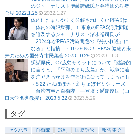
のジャーナリスト伊藤詩織氏と弁護団の記者
会見 2022.1.25
2022.1.27
体内にたまりやすく分解されにくいPFASは
「体内の時限爆弾」！ 東京のPFAS汚染問題
を追及するジャーナリスト諸永裕司氏が
「2024年がPFAS汚染問題の『分かれ道』に
なる」と指摘！～10.29 NO！ PFAS 健康と未
来のための国分寺市民集会 2023.10.29
2023.11.3
纐纈厚氏、G7広島サミットについて「結論的
に言うと、『平和のまち広島』が、戦争に油
を注ぐきっかけを作る街になってしまった!!」
～5.22 たんぽぽ舎・新ちょぼゼミシリーズ
「台湾有事と自衛隊」―登壇：纐纈厚氏（山
口大学名誉教授） 2023.5.22
2023.5.29
タグ
セクハラ
自衛隊
裁判
国賠訴訟
報告集会