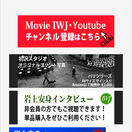
井出 隆太 様
及川昭男 様
岩井祐子 様
藤田英之 様
藤岡比左志 様
井出 隆太 様
小池説夫 様
アオキカナメ 様
諸般の事情によりIWJ会費払えず今は非会員です。市
民側に立つ講演会にIWJのカメラマンをよく拝見して
おります。コンテンツが失われるのはあまりにもった
いない。少しでもお役立てください。（H.O.様）
今日、僅かですがカンパしました。（T.M.様）
今日、僅かですがカンパしました。IWJの危機を乗り
切るには到底及ばない額ですが病気の妻を抱えている
私にとっては精一杯のカンパです。