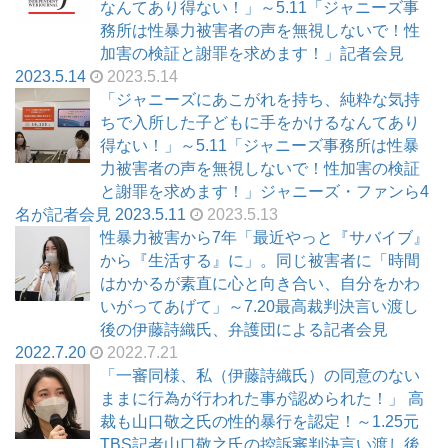
なんてあり得ない！」～5.11「ジャニーズ事
務所は性暴力被害者の声を無視しないで！性
加害の検証と謝罪を求めます！」記者会見
2023.5.14
2023.5.14
「ジャニーズにあこがれを持ち、純粋な気持
ちで入所した子どもに手をかけるなんてあり
得ない！」～5.11「ジャニーズ事務所は性暴
力被害者の声を無視しないで！性加害の検証
と謝罪を求めます！」ジャニーズ・ファンら4
名が記者会見 2023.5.11
2023.5.13
性暴力被害から7年「最近やっと『サバイブ』
から『生活する』に」。同じ被害者に「時間
はかかるが素直に心と向き合い、自分をかわ
いがってあげて」～7.20最高裁判決言い渡し
後の伊藤詩織氏、弁護団による記者会見
2022.7.20
2022.7.21
「一審同様、私（伊藤詩織氏）の同意のない
ままに行為が行われた事が認められた！」 高
裁も山口敬之氏の性的暴行を認定！～1.25元
TBS記者山口敬之氏の控訴審判決言い渡し後