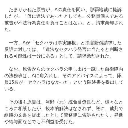
たまりかねた原告が、Aの責任を問い、那覇地裁に提訴
したが、「仮に違法であったとしても、公務員個人である
被告が不法行為責任を負うことはない」と、請求棄却され
た。
一方、Aが「セクハラは事実無根」と損害賠償請求した
反訴に対しては、「違法なセクハラ発言に当たると判断さ
れる可能性は十分にある」として、請求棄却された。
なお、原告からのセクハラの申し出は一蹴した自衛隊内
の法務班は、Aに肩入れし、そのアドバイスによって、隊
員15名が「セクハラはなかった」という陳述書を提出して
いる。
その後も原告は、河野（元）統合幕僚長など、様々なと
ころに相談したが、抜本的解決はなされず、逆に、裁判で
組織の文書を提出したとして警務隊に告訴されたり、昇進
や給与面などでも不利益を受けた。