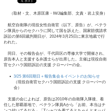
（取材・文、木原匡康・IWJ編集部、文責・岩上安身）
航空自衛隊の現役女性自衛官（以下、原告）が、ベテラ
ン隊員からのセクハラに関して国を訴えた、国家賠償請求
訴訟の第6回裁判期日が、2024年3月25日に東京地裁で行
われた。
同日、その報告会が、千代田区の専修大学で開催され、
原告本人と支援する弁護士らが出席した。主催は現役自衛
官セクハラ国賠訴訟の支援 クローバーの会。
3/25 第6回期日＋報告集会＆イベントのお知らせ
（現役自衛官セクハラ国賠訴訟の支援 クローバーの
会）
支援の会によれば、原告は2010年の自衛隊入隊後、着
任した那覇基地で、ベテラン隊員Aから「お前、本当はチ
ンコ付いてるだろ」「Tシャツを着てるとちゃんとオッパ