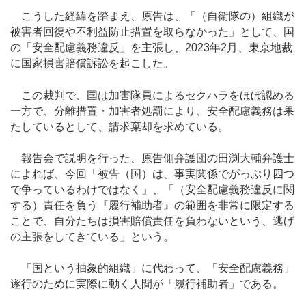
こうした経緯を踏まえ、原告は、「（自衛隊の）組織が
被害者回復や不利益防止措置を取らなかった」として、国
の「安全配慮義務違反」を主張し、2023年2月、東京地裁
に国家損害賠償訴訟を起こした。
この裁判で、国は加害隊員によるセクハラをほぼ認める
一方で、分離措置・加害者処罰により、安全配慮義務は果
たしているとして、請求棄却を求めている。
報告会で説明を行った、原告側弁護団の田渕大輔弁護士
によれば、今回「被告（国）は、事実関係でがっぷり四つ
で争っているわけではなく」、「（安全配慮義務違反に関
する）責任を負う『履行補助者』の範囲を非常に限定する
ことで、自分たちは損害賠償責任を負わないという、逃げ
の主張をしてきている」という。
「国という抽象的組織」に代わって、「安全配慮義務」
遂行のために実際に動く人間が「履行補助者」である。