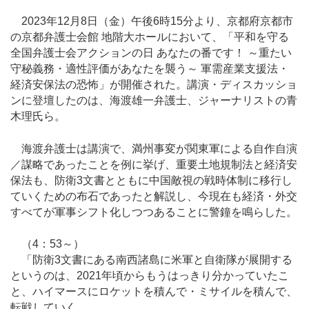
2023年12月8日（金）午後6時15分より、京都府京都市
の京都弁護士会館 地階大ホールにおいて、「平和を守る
全国弁護士会アクションの日 あなたの番です！ ～重たい
守秘義務・適性評価があなたを襲う～ 軍需産業支援法・
経済安保法の恐怖」が開催された。講演・ディスカッショ
ンに登壇したのは、海渡雄一弁護士、ジャーナリストの青
木理氏ら。
海渡弁護士は講演で、満州事変が関東軍による自作自演
／謀略であったことを例に挙げ、重要土地規制法と経済安
保法も、防衛3文書とともに中国敵視の戦時体制に移行し
ていくための布石であったと解説し、今現在も経済・外交
すべてが軍事シフト化しつつあることに警鐘を鳴らした。
（4：53～）
「防衛3文書にある南西諸島に米軍と自衛隊が展開する
というのは、2021年頃からもうはっきり分かっていたこ
と、ハイマースにロケットを積んで・ミサイルを積んで、
転戦していく。