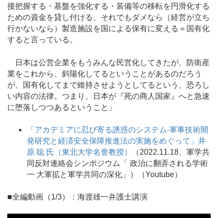
接把握する・基盤を強化する・装備等の移転を円滑化する
ための資金を貸し付ける、それでもダメなら（経営が立ち
行かないなら）製造施設を国による保有に変える＝国有化
すると言っている。
日本は公営企業をもうみんな民営化してきたが、防衛産
業をこれから、斜陽化してるということがあるのだろう
が、国有化してまで維持させようとしてるという、恐ろし
い内容の法律。つまり、日本が『死の商人国家』へと急速
に堕落しつつあるということ」
「アカデミアに忍び寄る誘惑のシステム-軍事技術開
発研究と経済安全保障推進法の実施をめぐって」井
原 聡 氏（東北大学名誉教授）
（2022.11.18、軍学共
同反対連絡会シンポジウム「 政治に翻弄される学術
一 大軍拡と軍学共同の深化」）（Youtube）
■全編動画（1/3）：海渡雄一弁護士講演