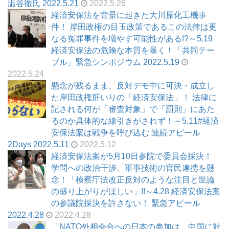
澁谷徹氏 2022.5.21
2022.5.26
経済安保法を背景に起きた大川原化工機事
件！ 岸田政権の目玉政策であるこの法律は更
なる冤罪事件を増やす可能性がある!?～5.19
経済安保法の危険な本質を暴く！「共同テー
ブル」緊急シンポジウム 2022.5.19
2022.5.24
懸念が残るまま、反対デモ中に可決・成立し
た岸田政権肝いりの「経済安保法」！ 法律に
記される何が「審査対象」で「罰則」にあた
るのか具体的な線引きがされず！～5.11#経済
安保法案は戦争を呼び込む 連続アピール
2Days 2022.5.11
2022.5.12
経済安保法案が5月10日参院で委員会採決！
学問への政治干渉、軍事技術の官民連携を懸
念！「検察庁法改正反対のような注目と世論
の盛り上がりがほしい」!!～4.28 経済安保法案
の参議院採決を許さない！ 緊急アピール
2022.4.28
2022.4.28
「NATO外相会合への日本の参加は、中国に対