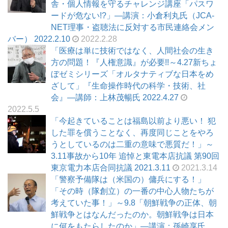
舎・個人情報を守るチャレンジ講座「パスワ
ードが危ない!?」―講演：小倉利丸氏（JCA-
NET理事・盗聴法に反対する市民連絡会メン
バー） 2022.2.10
2022.2.28
「医療は単に技術ではなく、人間社会の生き
方の問題！『人権意識』が必要!!～4.27新ちょ
ぼゼミシリーズ「オルタナティブな日本をめ
ざして」『生命操作時代の科学・技術、社
会』―講師：上林茂暢氏 2022.4.27
2022.5.5
「今起きていることは福島以前より悪い！ 犯
した罪を償うことなく、再度同じことをやろ
うとしているのは二重の意味で悪質だ！」～
3.11事故から10年 追悼と東電本店抗議 第90回
東京電力本店合同抗議 2021.3.11
2021.3.14
「警察予備隊は（米国の）傭兵にする！」
「その時（隊創立）の一番の中心人物たちが
考えていた事！」～9.8「朝鮮戦争の正体、朝
鮮戦争とはなんだったのか。朝鮮戦争は日本
に何をもたらしたのか」―講演：孫崎享氏