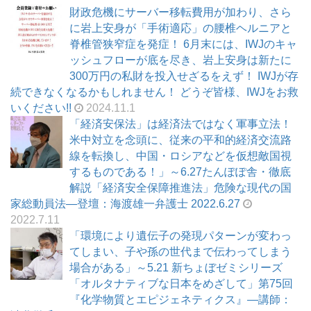
財政危機にサーバー移転費用が加わり、さら
に岩上安身が「手術適応」の腰椎ヘルニアと
脊椎管狭窄症を発症！ 6月末には、IWJのキャ
ッシュフローが底を尽き、岩上安身は新たに
300万円の私財を投入せざるをえず！ IWJが存
続できなくなるかもしれません！ どうぞ皆様、IWJをお救
いください!!
2024.11.1
「経済安保法」は経済法ではなく軍事立法！
米中対立を念頭に、従来の平和的経済交流路
線を転換し、中国・ロシアなどを仮想敵国視
するものである！」～6.27たんぽぽ舎・徹底
解説「経済安全保障推進法」危険な現代の国
家総動員法―登壇：海渡雄一弁護士 2022.6.27
2022.7.11
「環境により遺伝子の発現パターンが変わっ
てしまい、子や孫の世代まで伝わってしまう
場合がある」～5.21 新ちょぼゼミシリーズ
「オルタナティブな日本をめざして」第75回
『化学物質とエピジェネティクス』―講師：