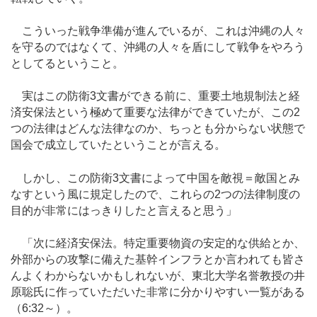
こういった戦争準備が進んでいるが、これは沖縄の人々
を守るのではなくて、沖縄の人々を盾にして戦争をやろう
としてるということ。
実はこの防衛3文書ができる前に、重要土地規制法と経
済安保法という極めて重要な法律ができていたが、この2
つの法律はどんな法律なのか、ちっとも分からない状態で
国会で成立していたということが言える。
しかし、この防衛3文書によって中国を敵視＝敵国とみ
なすという風に規定したので、これらの2つの法律制度の
目的が非常にはっきりしたと言えると思う」
「次に経済安保法。特定重要物資の安定的な供給とか、
外部からの攻撃に備えた基幹インフラとか言われても皆さ
んよくわからないかもしれないが、東北大学名誉教授の井
原聡氏に作っていただいた非常に分かりやすい一覧がある
（6:32～）。