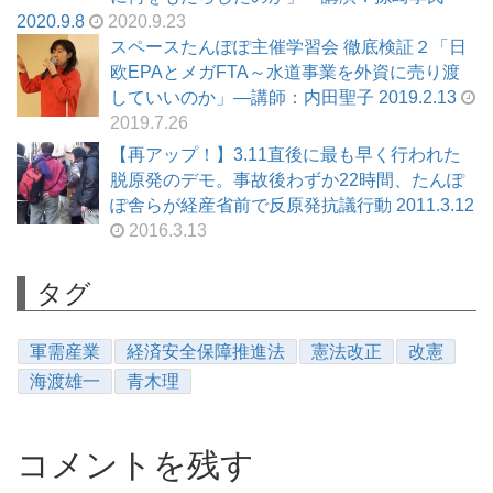
2020.9.8
2020.9.23
スペースたんぽぽ主催学習会 徹底検証２「日
欧EPAとメガFTA～水道事業を外資に売り渡
していいのか」―講師：内田聖子 2019.2.13
2019.7.26
【再アップ！】3.11直後に最も早く行われた
脱原発のデモ。事故後わずか22時間、たんぽ
ぽ舎らが経産省前で反原発抗議行動 2011.3.12
2016.3.13
タグ
軍需産業
経済安全保障推進法
憲法改正
改憲
海渡雄一
青木理
コメントを残す