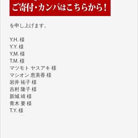
■2026年7月、ご寄付いただいた皆さま、心より感謝
を申し上げます。
Y.H. 様
Y.Y. 様
Y,M. 様
T.M. 様
マツモト ヤスアキ 様
マシオン 恵美香 様
岩井 祐子 様
吉村 隆子 様
新城 靖 様
青木 要 様
T.Y. 様
K.O. 様
Y.S. 様
Y.N. 様
y.m. 様
R.N. 様
J.M. 様