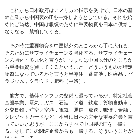
これから日本政府はアメリカの指示を受けて、日本の基
幹企業から中国製のITを一掃しようとしている。それを始
めれば当然、中国は報復のために重要物資を日本に供給し
なくなる。禁輸してくる。
その時に重要物資を中国以外のところから手に入れる、
そのためにサプライチェーンを強化する、サプライチェー
ンの強化・多元化と言うが、つまりは中国以外のところか
ら重要物資を買ってくるということ。どういうものが特定
物資になっているかと言うと半導体，蓄電池，医療品，パ
ラジウム，クラウド，肥料（中略）。
他方で、基幹インフラの整備と謳っているが、特定社会
基盤事業、電気，ガス．石油，水道，鉄道，貨物自動車，
外交貨物，航空／空港，電気，通信，放送，郵便，金融，
クレジットカードなど、本当に日本の完全な重要産業と言
っていいと思うが、ここからすべて中国製のITを一掃す
る、そしてこの関連企業からも一掃する、そういうことが