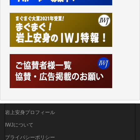
つでも簡単にアクセスできるようにして来ました。し
かし、それができるのもコンテンツがサーバーに保存
されているからこそのことであり、そのサーバーが使
えなくなってしまえば二度と視ることが出来なくなっ
てしまいます。
「何とかしなければ、何とかしてほしい。」と思いな
がらも前述した事情でどうにもならない自分の非力に
歯ぎしりするばかりです。（T.M.様）
いつもまともな報道、ありがとうございます。（新城
靖 様）
岩上安身プロフィール
IWJについて
プライバシーポリシー