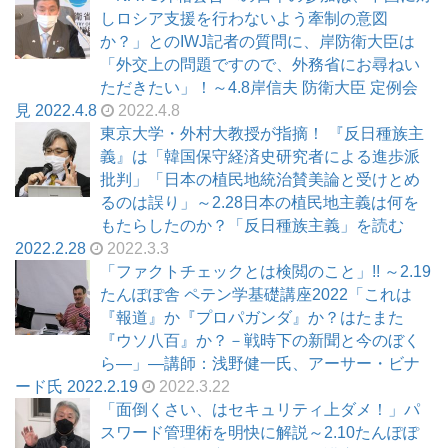
しロシア支援を行わないよう牽制の意図
か？」とのIWJ記者の質問に、岸防衛大臣は
「外交上の問題ですので、外務省にお尋ねい
ただきたい」！～4.8岸信夫 防衛大臣 定例会
見 2022.4.8
2022.4.8
東京大学・外村大教授が指摘！ 『反日種族主
義』は「韓国保守経済史研究者による進歩派
批判」「日本の植民地統治賛美論と受けとめ
るのは誤り」～2.28日本の植民地主義は何を
もたらしたのか？「反日種族主義」を読む
2022.2.28
2022.3.3
「ファクトチェックとは検閲のこと」!! ～2.19
たんぽぽ舎 ペテン学基礎講座2022「これは
『報道』か『プロパガンダ』か？はたまた
『ウソ八百』か？－戦時下の新聞と今のぼく
ら―」―講師：浅野健一氏、アーサー・ビナ
ード氏 2022.2.19
2022.3.22
「面倒くさい、はセキュリティ上ダメ！」パ
スワード管理術を明快に解説～2.10たんぽぽ