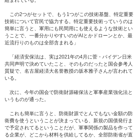
組まれている。
この2つがセットで、もう1つがこの技術基盤、特定重要
技術について官民で協力する。特定重要技術っていうのは
簡単に言うと、軍用にも民間用にも使えるような技術とい
うことで、一番分かりやすいのがAIとかドローンとか、最
近流行りのものは全部含まれる」
「経済安保法は、実は2021年の4月に菅・バイデン日米
共同声明で決めていたこと、そのものだったと国会参考人
質疑で、名古屋経済大名誉教授の坂本雅子さんが言われて
いる。
次に、今年の国会で防衛財源確保法と軍事産業強化法と
いうものが通った。
これも簡単に言うと、防衛財源でとんでもない金額の防
衛費を使うということが決まっている、新規の国債発行ま
で予定されてるということだが、軍事関係の製品を作って
る企業が、どこから材料を供給してるか、全部防衛省が直