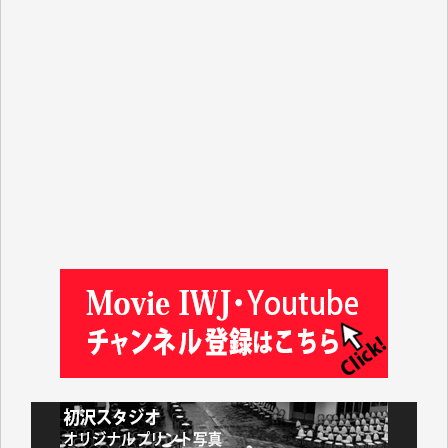
平野智生 様
山本賢二 様
吉住俊昭 様
徳山匡 様
金 盛起 様
塩川 晃平 様
松本益美 様
井出 隆太 様
及川昭男 様
岩井祐子 様
藤田英之 様
藤岡比左志 様
井出 隆太 様
小池説夫 様
アオキカナメ 様
諸般の事情によりIWJ会費払えず今は非会員です。市
民側に立つ講演会にIWJのカメラマンをよく拝見して
おります。コンテンツが失われるのはあまりにもった
いない。少しでもお役立てください。（H.O.様）