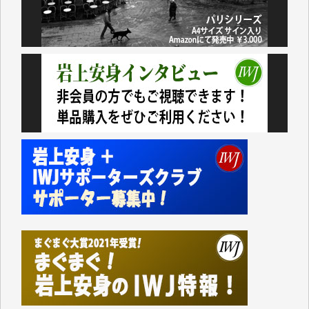
今日、僅かですがカンパしました。（T.M.様）
今日、僅かですがカンパしました。IWJの危機を乗り
切るには到底及ばない額ですが病気の妻を抱えている
私にとっては精一杯のカンパです。
かねてよりIWJが発してきた膨大な取材記事や解説記
事、そして各界の方々とのインタビューは大袈裟では
なく、極めて重要な知的財産だと思っています。
Windows7の頃はIWJの動画もRealPlayerで録画でき
て、かなりの動画をDVDに焼きこんで保存していま
した。
しかし、それが出来なくなって以降はExcelなどを使
ってハイパーリンクを張り、重要と思われる記事にい
つでも簡単にアクセスできるようにして来ました。し
かし、それができるのもコンテンツがサーバーに保存
されているからこそのことであり、そのサーバーが使
えなくなってしまえば二度と視ることが出来なくなっ
てしまいます。