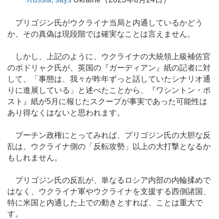
プリゴジン氏がウクライナ当局と内通しているかどう
か、その真偽は現段階では確実なことは言えません。
しかし、上記のように、ウクライナの大統領上級補佐官
のポドリャク氏が、英国の『ガーディアン』紙の記者に対
して、「事態は、我々が昨年ずっと話していたシナリオ通
りに進展している」と述べたことから、『ワシントン・ポ
スト』紙が5月に報じたスクープが事実であった可能性は
あり得なくはないと思われます。
プーチン政権にとってみれば、プリゴジン氏の大胆な反
乱は、ウクライナ側の「反転攻勢」以上の大打撃となるか
もしれません。
プリゴジン氏の反乱が、単なるロシア内部の内輪揉めで
はなく、ウクライナ軍やウクライナを支援する西側諸国、
特に米国と内通した上での動きとすれば、ことは重大で
す。