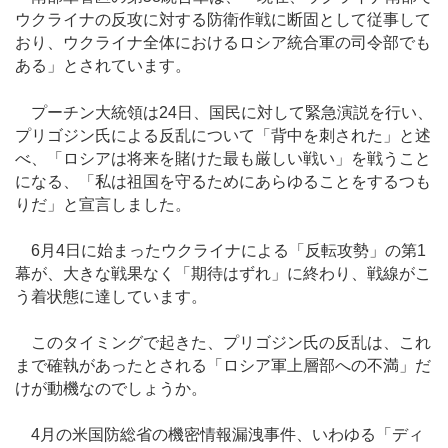
ウクライナの反攻に対する防衛作戦に断固として従事して
おり、ウクライナ全体におけるロシア統合軍の司令部でも
ある」とされています。
プーチン大統領は24日、国民に対して緊急演説を行い、
プリゴジン氏による反乱について「背中を刺された」と述
べ、「ロシアは将来を賭けた最も厳しい戦い」を戦うこと
になる、「私は祖国を守るためにあらゆることをするつも
りだ」と宣言しました。
6月4日に始まったウクライナによる「反転攻勢」の第1
幕が、大きな戦果なく「期待はずれ」に終わり、戦線がこ
う着状態に達しています。
このタイミングで起きた、プリゴジン氏の反乱は、これ
まで確執があったとされる「ロシア軍上層部への不満」だ
けが動機なのでしょうか。
4月の米国防総省の機密情報漏洩事件、いわゆる「ディ