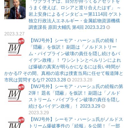
「ウクライナは、自分が持ってるアセットを
うまく使えば、ロシアと渡り合えたはず」 ～
岩上安身によるインタビュー第1114回 ゲスト
独立行政法人エネルギー・金属鉱物資源機構
調査課長 原田大輔氏 第4回 2023.3.23
2023.3.27
【IWJ号外】シーモア・ハーシュ氏の続報！
「隠蔽」を仮訳！ 副題は「ノルドストリー
ム・パイプライン破壊の責任を隠し続けるバ
イデン政権」！ ワシントンとベルリンによれ
ば爆破の真実が明らかになるには長い時間が
かかる!? その間、真相の追求は捜査当局に任せて報道陣と
市民は質問するな!? 2023.3.28
2023.3.28
【IWJ号外】シーモア・ハーシュ氏の続報の第
2弾！ 題名「隠蔽」を仮訳！ 副題は「ノルド
ストリーム・パイプライン破壊の責任を隠し
続けるバイデン政権」！ 2023.3.29
2023.3.29
【IWJ号外】シーモア・ハーシュ氏がノルドス
トリーム爆破事件の「続報」を公開！「一部