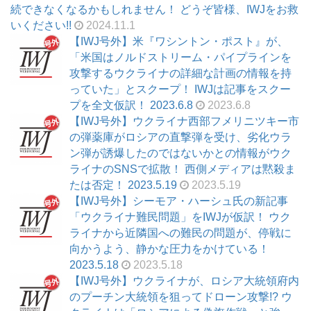
続できなくなるかもしれません！ どうぞ皆様、IWJをお救
いください!!
2024.11.1
【IWJ号外】米『ワシントン・ポスト』が、
「米国はノルドストリーム・パイプラインを
攻撃するウクライナの詳細な計画の情報を持
っていた」とスクープ！ IWJは記事をスクー
プを全文仮訳！ 2023.6.8
2023.6.8
【IWJ号外】ウクライナ西部フメリニツキー市
の弾薬庫がロシアの直撃弾を受け、劣化ウラ
ン弾が誘爆したのではないかとの情報がウク
ライナのSNSで拡散！ 西側メディアは黙殺ま
たは否定！ 2023.5.19
2023.5.19
【IWJ号外】シーモア・ハーシュ氏の新記事
「ウクライナ難民問題」をIWJが仮訳！ ウク
ライナから近隣国への難民の問題が、停戦に
向かうよう、静かな圧力をかけている！
2023.5.18
2023.5.18
【IWJ号外】ウクライナが、ロシア大統領府内
のプーチン大統領を狙ってドローン攻撃!? ウ