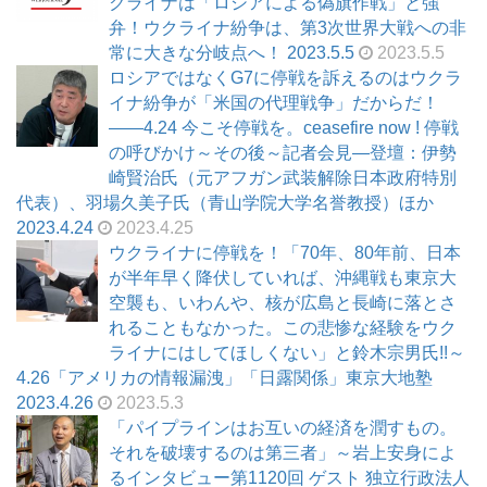
クライナは「ロシアによる偽旗作戦」と強
弁！ウクライナ紛争は、第3次世界大戦への非
常に大きな分岐点へ！ 2023.5.5
2023.5.5
ロシアではなくG7に停戦を訴えるのはウクラ
イナ紛争が「米国の代理戦争」だからだ！
――4.24 今こそ停戦を。ceasefire now ! 停戦
の呼びかけ～その後～記者会見―登壇：伊勢
崎賢治氏（元アフガン武装解除日本政府特別
代表）、羽場久美子氏（青山学院大学名誉教授）ほか
2023.4.24
2023.4.25
ウクライナに停戦を！「70年、80年前、日本
が半年早く降伏していれば、沖縄戦も東京大
空襲も、いわんや、核が広島と長崎に落とさ
れることもなかった。この悲惨な経験をウク
ライナにはしてほしくない」と鈴木宗男氏!!～
4.26「アメリカの情報漏洩」「日露関係」東京大地塾
2023.4.26
2023.5.3
「パイプラインはお互いの経済を潤すもの。
それを破壊するのは第三者」～岩上安身によ
るインタビュー第1120回 ゲスト 独立行政法人