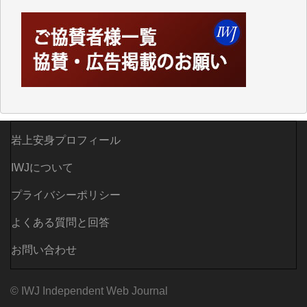
「何とかしなければ、何とかしてほしい。」と思いな
がらも前述した事情でどうにもならない自分の非力に
歯ぎしりするばかりです。（T.M.様）
いつもまともな報道、ありがとうございます。（新城
靖 様）
岩上安身プロフィール
IWJについて
プライバシーポリシー
よくある質問と回答
お問い合わせ
© IWJ Independent Web Journal