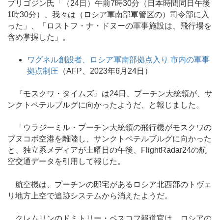
プリゴジン氏「（24日）午前7時30分（日本時間同日午後
1時30分）、我々は（ロシア軍南部軍管区の）司令部に入
った」、「ロストフ・ナ・ドヌーの軍事施設は、飛行場を
含め掌握した」。
ワグネル創設者、ロシア軍南部拠点入り 市内の軍事
拠点制圧
（AFP、2023年6月24日）
『モスクワ・タイムズ』は24日、プーチン大統領が、サ
ンクトペテルブルグに向かったようだ、と報じました。
「ウラジーミル・プーチン大統領の飛行機がモスクワの
ブヌコボ空港を離陸し、サンクトペテルブルグに向かった
と、独立系メディアが土曜日の午後、FlightRadar24の航
空交通データを引用して報じた。
航空機は、プーチンの邸宅があるロシア北西部のトヴェ
リ地方上空で追跡システムから消えたようだ。
クレムリンのドミトリー・ペスコフ報道官は、ロシアの