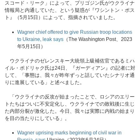
スコード・リーク」によって、プリゴジン氏がウクライナ
情報局と内通していた、という疑惑が『ワシントン・ポス
ト』（5月15日）によって、指摘されていました。
Wagner chief offered to give Russian troop locations
to Ukraine, leak says
（The Washington Post、2023
年5月15日）
ウクライナのゼレンスキー大統領上級補佐官であるミハ
イル・ポドリャク氏は24日、『ガーディアン』の記者に対
して、「事態は、我々が昨年ずっと話していたシナリオ通
りに進展している」と述べました。
「ウクライナの反攻が始まったことで、ロシアのエリー
トたちはついに不安定化し、ウクライナでの敗戦後に生じ
た内部分裂が激化した。今日、我々は実際に内戦の始まり
を目の当たりにしている」。
Wagner uprising marks beginning of civil war in
Russia, says
Ukraine（2023年6月24日）