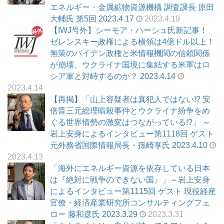
エネルギー・金属鉱物資源機構 調査課長 原田
大輔氏 第5回 2023.4.17
2023.4.19
【IWJ号外】シーモア・ハーシュ氏新記事！
ゼレンスキー政権による横領は4億ドル以上！
無策のバイデン政権と米情報機関の信頼関係
が崩壊、ウクライナ国境に集結する米軍はロ
シア軍と対峙するのか？ 2023.4.14
2023.4.14
【再掲】「山上容疑者は真犯人ではない!? 安
倍晋三元総理暗殺事件とウクライナ紛争をめ
ぐる世界情勢の激変はつながっている!?」 ～
岩上安身によるインタビュー第1118回 ゲスト
元外務省国際情報局長・孫崎享氏 2023.4.10
2023.4.13
「海外にエネルギー資源を依存している日本
は『絶対に戦争のできない国』」～岩上安身
によるインタビュー第1115回 ゲスト 現役経産
官僚・経済産業研究所コンサルティングフェ
ロー 藤和彦氏 2023.3.29
2023.3.31