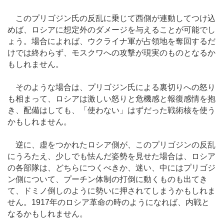
このプリゴジン氏の反乱に乗じて西側が連動してつけ込
めば、ロシアに想定外のダメージを与えることが可能でし
ょう。場合によれば、ウクライナ軍が占領地を奪回するだ
けでは終わらず、モスクワへの攻撃が現実のものとなるか
もしれません。
そのような場合は、プリゴジン氏による裏切りへの怒り
も相まって、ロシアは激しい怒りと危機感と報復感情を抱
き、配備はしても、「使わない」はずだった戦術核を使う
かもしれません。
逆に、虚をつかれたロシア側が、このプリゴジンの反乱
にうろたえ、少しでも怯んだ姿勢を見せた場合は、ロシア
の各部隊は、どちらにつくべきか、迷い、中にはプリゴジ
ン側について、プーチン体制の打倒に動くものも出てき
て、ドミノ倒しのように勢いに押されてしまうかもしれま
せん。1917年のロシア革命の時のようになれば、内戦と
なるかもしれません。