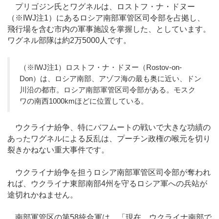
プリゴジン氏とワグネルは、ロストフ・ナ・ドヌー
（※IWJ注1）にあるロシア南部軍管区司令部を占拠し、
飛行場を含む市内の軍事施設を掌握した、としています。
ワグネル部隊は約2万5000人です。
（※IWJ注1）ロストフ・ナ・ドヌー（Rostov-on-
Don）は、ロシア南部、アゾフ海の最も奥に近い、ドン
川沿の都市。ロシア南部軍管区司令部がある。モスク
ワの南西1000kmほどに位置している。
ウクライナ紛争、特にバフムートの戦いで大きな功績の
あったワグネルによる反乱は、プーチン政権の喉元を切り
裂きかねない重大事件です。
ウクライナ紛争を担うロシア南部軍管区司令部が奪われ
れば、ウクライナ東部南部4州を守るロシア軍への兵站が
途切れかねません。
南部軍管区の第58統合軍は、「現在、ウクライナ南部で