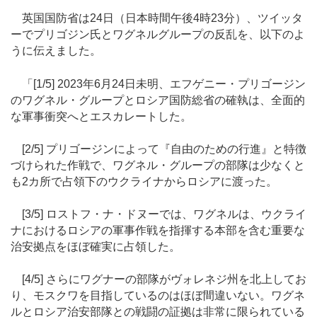
英国国防省は24日（日本時間午後4時23分）、ツイッタ
ーでプリゴジン氏とワグネルグループの反乱を、以下のよ
うに伝えました。
「[1/5] 2023年6月24日未明、エフゲニー・プリゴージン
のワグネル・グループとロシア国防総省の確執は、全面的
な軍事衝突へとエスカレートした。
[2/5] プリゴージンによって『自由のための行進』と特徴
づけられた作戦で、ワグネル・グループの部隊は少なくと
も2カ所で占領下のウクライナからロシアに渡った。
[3/5] ロストフ・ナ・ドヌーでは、ワグネルは、ウクライ
ナにおけるロシアの軍事作戦を指揮する本部を含む重要な
治安拠点をほぼ確実に占領した。
[4/5] さらにワグナーの部隊がヴォレネジ州を北上してお
り、モスクワを目指しているのはほぼ間違いない。ワグネ
ルとロシア治安部隊との戦闘の証拠は非常に限られている