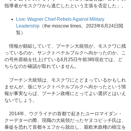
指導者がモスクワから逃亡したという主張を否定した」。
Live: Wagner Chief Rebels Against Military
Leadership
（the moscow times、2023年6月24日閲
覧）
情報が錯綜していて、プーチン大統領が、モスクワに残
っているのか、サンクトペテルブルクへ向かったのか、こ
の号外原稿を仕上げている6月25日午前3時現在では、ど
ちらなのか確認が取れていません。
プーチン大統領は、モスクワにとどまっているかもしれ
ませんが、仮にサンクトペテルブルクへ向かったという情
報が事実ならば、プーチン政権にとってよい選択とはいえ
ないでしょう。
2014年、ウクライナの首都で起きたユーロマイダン・
クーデターの際、現職の大統領だったヤヌコビッチ氏は、
暴徒を恐れて首都キエフから脱出し、親欧米政権の樹立を