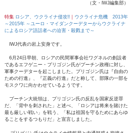
（文・IWJ編集部）
特集
ロシア、ウクライナ侵攻!!
｜
ウクライナ危機 2013年
～2015年 ～ユーロ・マイダンクーデターからウクライナ
によるロシア語話者への迫害・殺戮まで～
IWJ代表の岩上安身です。
6月24日早朝、ロシアの民間軍事会社ワグネルの創設者
であるエフゲニー・プリゴジン氏がプーチン政権に対し、
軍事クーデターを起こしました。プリゴジン氏は『自由の
ための行進』、『正義の行進』だと称して、部隊の一部を
モスクワに向かわせているようです。
プーチン大統領は、プリゴジン氏の反乱を国家反逆罪
だ、「背中を刺された」と述べ、「ロシアは将来を賭けた
最も厳しい戦い」を戦う、「私は祖国を守るためにあらゆ
ることをするつもりだ」と宣言しました。