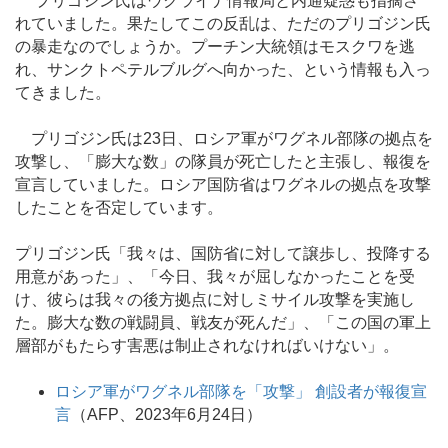
プリゴジン氏はウクライナ情報局と内通疑惑も指摘さ
れていました。果たしてこの反乱は、ただのプリゴジン氏
の暴走なのでしょうか。プーチン大統領はモスクワを逃
れ、サンクトペテルブルグへ向かった、という情報も入っ
てきました。
プリゴジン氏は23日、ロシア軍がワグネル部隊の拠点を
攻撃し、「膨大な数」の隊員が死亡したと主張し、報復を
宣言していました。ロシア国防省はワグネルの拠点を攻撃
したことを否定しています。
プリゴジン氏「我々は、国防省に対して譲歩し、投降する
用意があった」、「今日、我々が屈しなかったことを受
け、彼らは我々の後方拠点に対しミサイル攻撃を実施し
た。膨大な数の戦闘員、戦友が死んだ」、「この国の軍上
層部がもたらす害悪は制止されなければいけない」。
ロシア軍がワグネル部隊を「攻撃」 創設者が報復宣
言
（AFP、2023年6月24日）