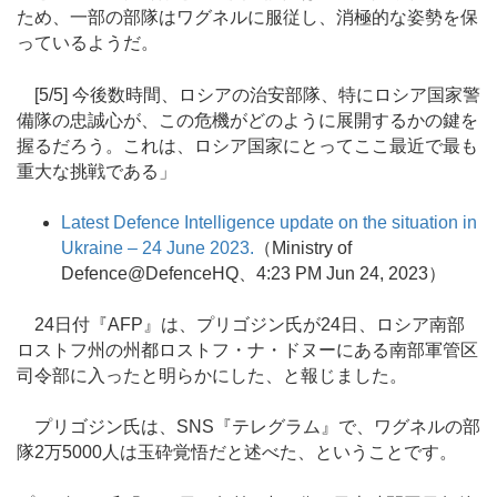
ため、一部の部隊はワグネルに服従し、消極的な姿勢を保
っているようだ。
[5/5] 今後数時間、ロシアの治安部隊、特にロシア国家警
備隊の忠誠心が、この危機がどのように展開するかの鍵を
握るだろう。これは、ロシア国家にとってここ最近で最も
重大な挑戦である」
Latest Defence Intelligence update on the situation in
Ukraine – 24 June 2023.
（Ministry of
Defence@DefenceHQ、4:23 PM Jun 24, 2023）
24日付『AFP』は、プリゴジン氏が24日、ロシア南部
ロストフ州の州都ロストフ・ナ・ドヌーにある南部軍管区
司令部に入ったと明らかにした、と報じました。
プリゴジン氏は、SNS『テレグラム』で、ワグネルの部
隊2万5000人は玉砕覚悟だと述べた、ということです。