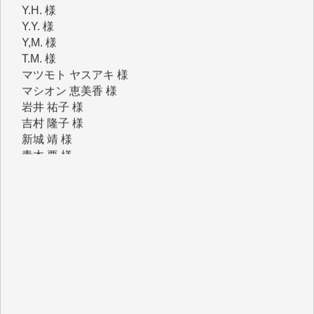
T.M. 様
マツモト ヤスアキ 様
マシオン 恵美香 様
岩井 祐子 様
吉村 隆子 様
新城 靖 様
青木 要 様
T.Y. 様
K.O. 様
Y.S. 様
Y.N. 様
y.m. 様
R.N. 様
J.M. 様
T.N. 様
Y.T. 様
T.K. 様
ASAKO TAKAESU 様
マシオン恵美香 様