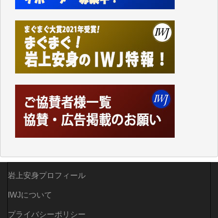
て、かなりの動画をDVDに焼きこんで保存していま
した。
しかし、それが出来なくなって以降はExcelなどを使
ってハイパーリンクを張り、重要と思われる記事にい
つでも簡単にアクセスできるようにして来ました。し
かし、それができるのもコンテンツがサーバーに保存
されているからこそのことであり、そのサーバーが使
えなくなってしまえば二度と視ることが出来なくなっ
てしまいます。
「何とかしなければ、何とかしてほしい。」と思いな
がらも前述した事情でどうにもならない自分の非力に
歯ぎしりするばかりです。（T.M.様）
いつもまともな報道、ありがとうございます。（新城
靖 様）
岩上安身プロフィール
IWJについて
プライバシーポリシー