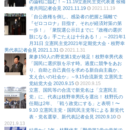
の論戦に臨む！～11.19立憲民主党代表選 候補
者共同記者会見 2021.11.19
2021.11.19
「自公政権を倒し、感染者の把握と隔離で
『ゼロコロナ』目指す、それが経済対策の第
一歩！」「衆院選公示日までに『政権の選択
肢になる』手ごたえは十分ある！」～2021年1
月31日 立憲民主党2021年定期党大会・枝野幸
男代表記者会見 2021.1.31
2021.1.31
衆参150人の野党第1党が発足！枝野幸男代表
「国民に選択肢を示す時。過度に競争をあお
り、自助と自己責任を求める新自由主義か、
支え合いの社会か」～9.15合流新党 立憲民主
党結党大会 2020.9.15
2020.9.15
立憲、国民等の合流で新党名は「立憲民主
党」に、代表は枝野幸男氏を選出！ 枝野氏の
任期は2年、「戦う政党にする」と表明！〜
9.10 立憲民主党・国民民主党等による 新党代
表・党名選挙、新代表記者会見 2020.9.10
2021.9.13