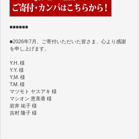
めて、その一部をここにご紹介いたします。
■■■■■■
■2026年7月、ご寄付いただいた皆さま、心より感謝
を申し上げます。
Y.H. 様
Y.Y. 様
Y,M. 様
T.M. 様
マツモト ヤスアキ 様
マシオン 恵美香 様
岩井 祐子 様
吉村 隆子 様
新城 靖 様
青木 要 様
T.Y. 様
K.O. 様
Y.S. 様