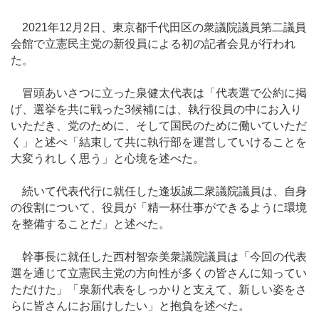
2021年12月2日、東京都千代田区の衆議院議員第二議員
会館で立憲民主党の新役員による初の記者会見が行われ
た。
冒頭あいさつに立った泉健太代表は「代表選で公約に掲
げ、選挙を共に戦った3候補には、執行役員の中にお入り
いただき、党のために、そして国民のために働いていただ
く」と述べ「結束して共に執行部を運営していけることを
大変うれしく思う」と心境を述べた。
続いて代表代行に就任した逢坂誠二衆議院議員は、自身
の役割について、役員が「精一杯仕事ができるように環境
を整備することだ」と述べた。
幹事長に就任した西村智奈美衆議院議員は「今回の代表
選を通じて立憲民主党の方向性が多くの皆さんに知ってい
ただけた」「泉新代表をしっかりと支えて、新しい姿をさ
らに皆さんにお届けしたい」と抱負を述べた。