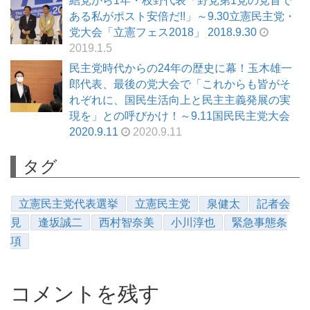
結党から1年・枝野代表「野党第1党の党首で
ある私がポスト安倍だ!!」～9.30立憲民主党・
党大会「立憲フェス2018」 2018.9.30
2019.1.5
民主党時代からの24年の歴史に幕！玉木雄一
郎代表、最後の党大会で「これからも皆がそ
れぞれに、国民生活向上と民主主義発展の実
現を」との呼びかけ！～9.11国民民主党大会
2020.9.11
2020.9.11
タグ
立憲民主党代表選挙
立憲民主党
泉健太
記者会
見
逢坂誠二
西村智奈美
小川淳也
緊急事態条
項
コメントを残す