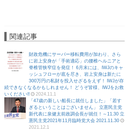
関連記事
財政危機にサーバー移転費用が加わり、さら
に岩上安身が「手術適応」の腰椎ヘルニアと
脊椎管狭窄症を発症！ 6月末には、IWJのキャ
ッシュフローが底を尽き、岩上安身は新たに
300万円の私財を投入せざるをえず！ IWJが存
続できなくなるかもしれません！ どうぞ皆様、IWJをお救
いください!!
2024.11.1
「47歳の新しい船長に就任しました」「若す
ぎるということはございません」 立憲民主党
新代表に泉健太前政調会長が就任！～11.30 立
憲民主党2021年11月臨時党大会 2021.11.30
2021.12.1