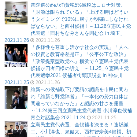
衆院選公約の消費税5%減税はコロナ対策、
「財源は限られている」「上げる時はどうい
うタイミングで10%に戻すか明確にしなけれ
ばならない」と西村候補！～11.26立憲民主党
代表選「西村ちなみさんを囲む会 in 埼玉」
2021.11.26
2021.11.26
「多様性を尊重し活かす社会の実現」「人へ
の投資と教育格差是正」「公平公正な政治」
「政策提案型政党へ」横浜で立憲民主党代表
候補が四者四様の訴え！～11.25_立憲民主党
代表選挙2021 候補者街頭演説会 in 神奈川
2021.11.25
2021.11.26
維新への候補取下げ要請の認識を市民に問わ
れ「維新も野党陣営」「一本化の努力自体は
間違っていなかった」と認識の甘さを露呈！
～11.24第三回立憲民主党代表選 小川淳也候補
青空対話集会 2021.11.24
2021.11.25
立憲民主党代表選、全候補者決まる！逢坂誠
二、小川淳也、泉健太、西村智奈美4候補、初