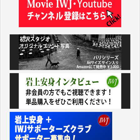
藤岡比左志 様
井出 隆太 様
小池説夫 様
アオキカナメ 様
諸般の事情によりIWJ会費払えず今は非会員です。市
民側に立つ講演会にIWJのカメラマンをよく拝見して
おります。コンテンツが失われるのはあまりにもった
いない。少しでもお役立てください。（H.O.様）
今日、僅かですがカンパしました。（T.M.様）
今日、僅かですがカンパしました。IWJの危機を乗り
切るには到底及ばない額ですが病気の妻を抱えている
私にとっては精一杯のカンパです。
かねてよりIWJが発してきた膨大な取材記事や解説記
事、そして各界の方々とのインタビューは大袈裟では
なく、極めて重要な知的財産だと思っています。
Windows7の頃はIWJの動画もRealPlayerで録画でき