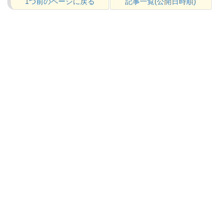
1つ前のページに戻る
記事一覧(公開日時順)