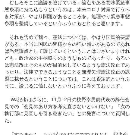
むしろそこに議論を逃げている、論点をある意味緊急事
態条項に持ち込もうというのは、本来コロナ対策で行うべ
き対策が、やはり問題があるところを、無理やり緊急事態
条項を整備しているというふうにもとれると思います。
それも含めて我々、憲法については、やはり国民的要請
がある、本当に国民の皆様からの強い願いがあるのであれ
ば当然論点として論じていくということはございますけれ
ども、政治家の手柄取りのようなものであったり、あるい
は憲法改正そのものが目的化しているような憲法改正であ
ったり、法律でできるようなことを無理矢理憲法改正の課
題に載せるということについては、これは否定的というふ
うに、論じるに値しないというふうに考えております」
IWJ記者はさらに、11月12日の枝野幸男前代表の辞任会
見での「会見のあり方を考え直さないといけない」「次の
執行部に見直しを引き継ぎたい」との発言について質問し
た。
「すみません。もう1点だけなのですけれども、記者会