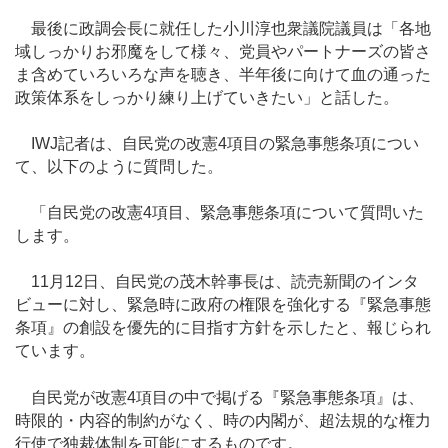
最後に政調会長に就任した小川淳也衆議院議員は「各地
域しっかりお邪魔をして様々、党員やパートナーズの皆さ
ま含めていろいろな声を聴き、半年後に向けて血の通った
政策体系をしっかり練り上げていきたい」と話した。
IWJ記者は、自民党の改憲4項目の緊急事態条項につい
て、以下のように質問した。
「自民党の改憲4項目、緊急事態条項について質問いた
します。
11月12日、自民党の茂木幹事長は、読売新聞のインタ
ビューに対し、緊急時に政府の権限を強化する『緊急事態
条項』の創設を優先的に目指す方針を示したと、報じられ
ています。
自民党が改憲4項目の中で掲げる『緊急事態条項』は、
時限的・内容的制約がなく、時の内閣が、超法規的な権力
行使で独裁体制を可能にするものです。