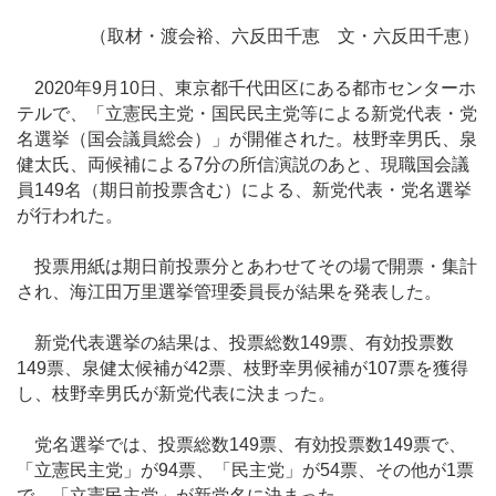
（取材・渡会裕、六反田千恵 文・六反田千恵）
2020年9月10日、東京都千代田区にある都市センターホ
テルで、「立憲民主党・国民民主党等による新党代表・党
名選挙（国会議員総会）」が開催された。枝野幸男氏、泉
健太氏、両候補による7分の所信演説のあと、現職国会議
員149名（期日前投票含む）による、新党代表・党名選挙
が行われた。
投票用紙は期日前投票分とあわせてその場で開票・集計
され、海江田万里選挙管理委員長が結果を発表した。
新党代表選挙の結果は、投票総数149票、有効投票数
149票、泉健太候補が42票、枝野幸男候補が107票を獲得
し、枝野幸男氏が新党代表に決まった。
党名選挙では、投票総数149票、有効投票数149票で、
「立憲民主党」が94票、「民主党」が54票、その他が1票
で、「立憲民主党」が新党名に決まった。