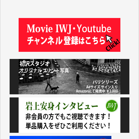
井出 隆太 様
及川昭男 様
岩井祐子 様
藤田英之 様
藤岡比左志 様
井出 隆太 様
小池説夫 様
アオキカナメ 様
諸般の事情によりIWJ会費払えず今は非会員です。市
民側に立つ講演会にIWJのカメラマンをよく拝見して
おります。コンテンツが失われるのはあまりにもった
いない。少しでもお役立てください。（H.O.様）
今日、僅かですがカンパしました。（T.M.様）
今日、僅かですがカンパしました。IWJの危機を乗り
切るには到底及ばない額ですが病気の妻を抱えている
私にとっては精一杯のカンパです。