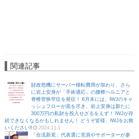
関連記事
財政危機にサーバー移転費用が加わり、さら
に岩上安身が「手術適応」の腰椎ヘルニアと
脊椎管狭窄症を発症！ 6月末には、IWJのキャ
ッシュフローが底を尽き、岩上安身は新たに
300万円の私財を投入せざるをえず！ IWJが存
続できなくなるかもしれません！ どうぞ皆様、IWJをお救
いください!!
2024.11.1
「合流新党」代表選に党員やサポーターが参