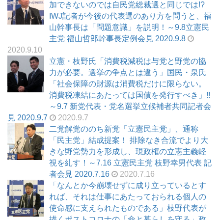
加できないのでは自民党総裁選と同じでは!?
IWJ記者が今後の代表選のあり方を問うと、福
山幹事長は「問題意識」を説明！～9.8立憲民
主党 福山哲郎幹事長定例会見 2020.9.8
2020.9.10
立憲・枝野氏「消費税減税は与党と野党の協
力が必要。選挙の争点とは違う」国民・泉氏
「社会保障の財源は消費税だけに限らない。
消費税凍結にあたっては国債を発行すべき」!!
～9.7 新党代表・党名選挙立候補者共同記者会
見 2020.9.7
2020.9.7
二党解党ののち新党「立憲民主党」、通称
「民主党」結成提案！ 排除なき合流でより大
きな野党勢力を形成し、現政権の立憲主義軽
視を糺す！～7.16 立憲民主党 枝野幸男代表 記
者会見 2020.7.16
2020.7.16
「なんとか今崩壊せずに成り立っているとす
れば、それは仕事にあたっておられる個人の
使命感に支えられたものである」枝野代表が
描くポストコロナの「命と暮らしを守る」政