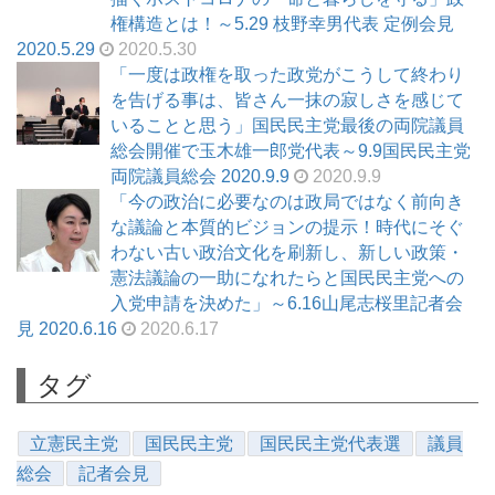
権構造とは！～5.29 枝野幸男代表 定例会見
2020.5.29
2020.5.30
「一度は政権を取った政党がこうして終わり
を告げる事は、皆さん一抹の寂しさを感じて
いることと思う」国民民主党最後の両院議員
総会開催で玉木雄一郎党代表～9.9国民民主党
両院議員総会 2020.9.9
2020.9.9
「今の政治に必要なのは政局ではなく前向き
な議論と本質的ビジョンの提示！時代にそぐ
わない古い政治文化を刷新し、新しい政策・
憲法議論の一助になれたらと国民民主党への
入党申請を決めた」～6.16山尾志桜里記者会
見 2020.6.16
2020.6.17
タグ
立憲民主党
国民民主党
国民民主党代表選
議員
総会
記者会見