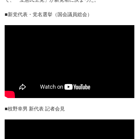
■新党代表・党名選挙（国会議員総会）
■枝野幸男 新代表 記者会見