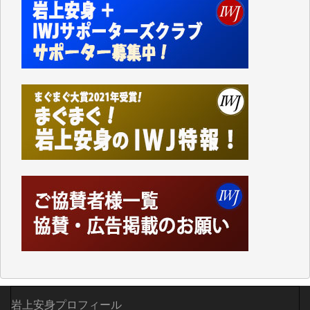
かねてよりIWJが発してきた膨大な取材記事や解説記
事、そして各界の方々とのインタビューは大袈裟では
なく、極めて重要な知的財産だと思っています。
Windows7の頃はIWJの動画もRealPlayerで録画でき
て、かなりの動画をDVDに焼きこんで保存していま
した。
しかし、それが出来なくなって以降はExcelなどを使
ってハイパーリンクを張り、重要と思われる記事にい
つでも簡単にアクセスできるようにして来ました。し
かし、それができるのもコンテンツがサーバーに保存
されているからこそのことであり、そのサーバーが使
えなくなってしまえば二度と視ることが出来なくなっ
てしまいます。
「何とかしなければ、何とかしてほしい。」と思いな
がらも前述した事情でどうにもならない自分の非力に
歯ぎしりするばかりです。（T.M.様）
いつもまともな報道、ありがとうございます。（新城
靖 様）
岩上安身プロフィール