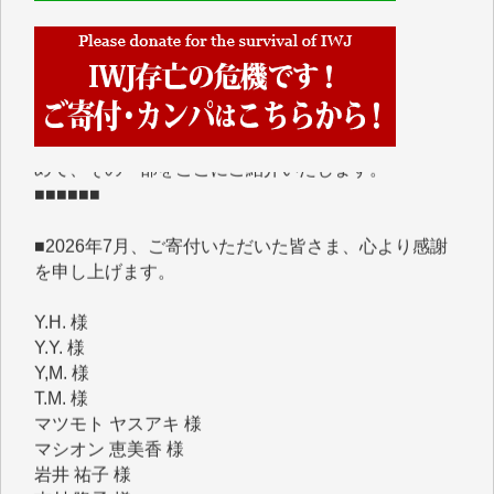
■■■■■■
IWJには、ご寄付・カンパをいただいた方々より、た
くさんの応援のメッセージが届いています。感謝を込
めて、その一部をここにご紹介いたします。
■■■■■■
■2026年7月、ご寄付いただいた皆さま、心より感謝
を申し上げます。
Y.H. 様
Y.Y. 様
Y,M. 様
T.M. 様
マツモト ヤスアキ 様
マシオン 恵美香 様
岩井 祐子 様
吉村 隆子 様
新城 靖 様