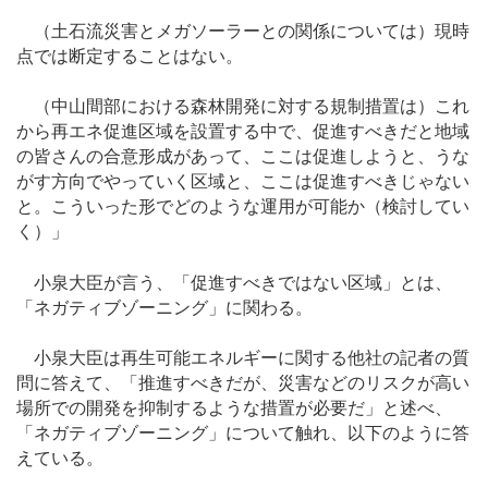
（土石流災害とメガソーラーとの関係については）現時
点では断定することはない。
（中山間部における森林開発に対する規制措置は）これ
から再エネ促進区域を設置する中で、促進すべきだと地域
の皆さんの合意形成があって、ここは促進しようと、うな
がす方向でやっていく区域と、ここは促進すべきじゃない
と。こういった形でどのような運用が可能か（検討してい
く）」
小泉大臣が言う、「促進すべきではない区域」とは、
「ネガティブゾーニング」に関わる。
小泉大臣は再生可能エネルギーに関する他社の記者の質
問に答えて、「推進すべきだが、災害などのリスクが高い
場所での開発を抑制するような措置が必要だ」と述べ、
「ネガティブゾーニング」について触れ、以下のように答
えている。