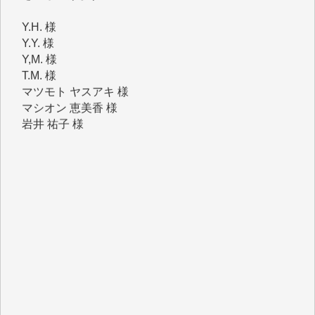
Y.Y. 様
Y,M. 様
T.M. 様
マツモト ヤスアキ 様
マシオン 恵美香 様
岩井 祐子 様
吉村 隆子 様
新城 靖 様
青木 要 様
T.Y. 様
K.O. 様
Y.S. 様
Y.N. 様
y.m. 様
R.N. 様
J.M. 様
T.N. 様
Y.T. 様
T.K. 様