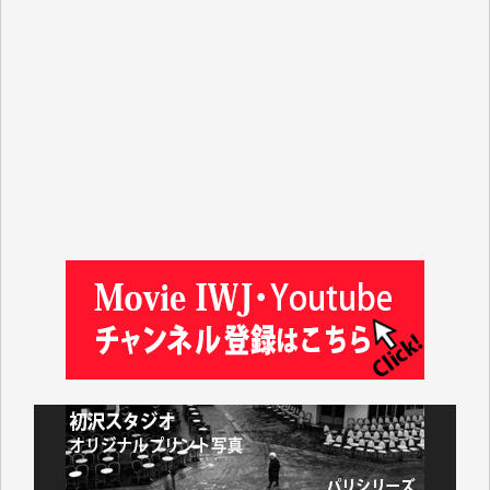
ASAKO TAKAESU 様
マシオン恵美香 様
平野智生 様
山本賢二 様
吉住俊昭 様
徳山匡 様
金 盛起 様
塩川 晃平 様
松本益美 様
井出 隆太 様
及川昭男 様
岩井祐子 様
藤田英之 様
藤岡比左志 様
井出 隆太 様
小池説夫 様
アオキカナメ 様
諸般の事情によりIWJ会費払えず今は非会員です。市
民側に立つ講演会にIWJのカメラマンをよく拝見して