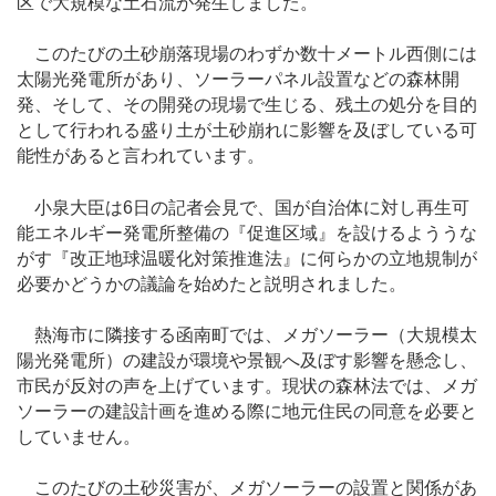
区で大規模な土石流が発生しました。
このたびの土砂崩落現場のわずか数十メートル西側には
太陽光発電所があり、ソーラーパネル設置などの森林開
発、そして、その開発の現場で生じる、残土の処分を目的
として行われる盛り土が土砂崩れに影響を及ぼしている可
能性があると言われています。
小泉大臣は6日の記者会見で、国が自治体に対し再生可
能エネルギー発電所整備の『促進区域』を設けるよううな
がす『改正地球温暖化対策推進法』に何らかの立地規制が
必要かどうかの議論を始めたと説明されました。
熱海市に隣接する函南町では、メガソーラー（大規模太
陽光発電所）の建設が環境や景観へ及ぼす影響を懸念し、
市民が反対の声を上げています。現状の森林法では、メガ
ソーラーの建設計画を進める際に地元住民の同意を必要と
していません。
このたびの土砂災害が、メガソーラーの設置と関係があ