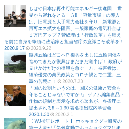
もはや日本は再生可能エネルギー後進国！ 世
界から遅れをとる一方!! 「容量市場」の導入
は、旧電源と大手電力会社を守り、新電源と
再可エネ拡大を阻害、一般家庭の電気料金は
１万円アップ!? 菅総理は「行政改革」を唱え
る前に自身を筆頭に政治家と担当省庁の意識こそ改革を！
2020.9.17
2020.9.22
復興五輪はどこへ!? 復興を出しに五輪開催を
進めてきたが復興はまだまだ道半ば！ 政府が
見せかけだけの復興を急ぐ一方、被害者は、
経済優先の棄民政策とコロナ禍とで二重、三
重の苦境に！
2020.7.23
「国の役割というのは、国民の健康と安全を
守ることじゃないですか!!」 ゲノム編集食品・
作物の規制と表示を求める署名が、各省庁に
提出される!! ～1.30 署名提出院内学習会
2020.1.30
2020.2.1
【IWJ検証レポート 】 ホッキョクグマ研究の
第一人者が「気候変動でホッキョクグマは絶