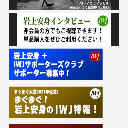
おります。コンテンツが失われるのはあまりにもった
いない。少しでもお役立てください。（H.O.様）
今日、僅かですがカンパしました。（T.M.様）
今日、僅かですがカンパしました。IWJの危機を乗り
切るには到底及ばない額ですが病気の妻を抱えている
私にとっては精一杯のカンパです。
かねてよりIWJが発してきた膨大な取材記事や解説記
事、そして各界の方々とのインタビューは大袈裟では
なく、極めて重要な知的財産だと思っています。
Windows7の頃はIWJの動画もRealPlayerで録画でき
て、かなりの動画をDVDに焼きこんで保存していま
した。
しかし、それが出来なくなって以降はExcelなどを使
ってハイパーリンクを張り、重要と思われる記事にい
つでも簡単にアクセスできるようにして来ました。し
かし、それができるのもコンテンツがサーバーに保存
されているからこそのことであり、そのサーバーが使