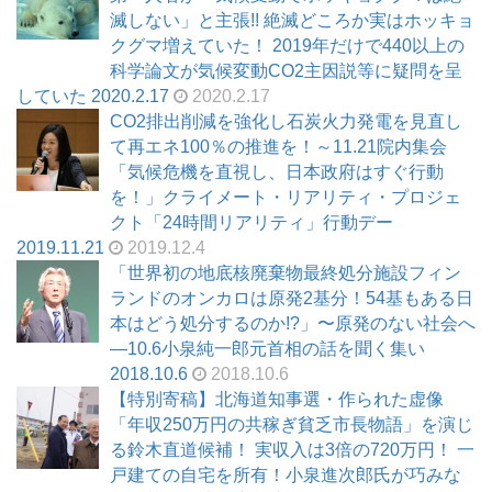
滅しない」と主張!! 絶滅どころか実はホッキョ
クグマ増えていた！ 2019年だけで440以上の
科学論文が気候変動CO2主因説等に疑問を呈
していた 2020.2.17
2020.2.17
CO2排出削減を強化し石炭火力発電を見直し
て再エネ100％の推進を！～11.21院内集会
「気候危機を直視し、日本政府はすぐ行動
を！」クライメート・リアリティ・プロジェ
クト「24時間リアリティ」行動デー
2019.11.21
2019.12.4
「世界初の地底核廃棄物最終処分施設フィン
ランドのオンカロは原発2基分！54基もある日
本はどう処分するのか!?」〜原発のない社会へ
―10.6小泉純一郎元首相の話を聞く集い
2018.10.6
2018.10.6
【特別寄稿】北海道知事選・作られた虚像
「年収250万円の共稼ぎ貧乏市長物語」を演じ
る鈴木直道候補！ 実収入は3倍の720万円！ 一
戸建ての自宅を所有！小泉進次郎氏が巧みな