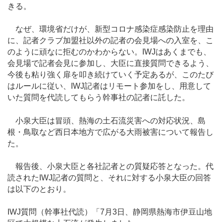
きる。
なぜ、環境省だけが、新型コロナ感染症感染防止を理由
に、記者クラブ加盟社以外の記者の会見場への入室を、こ
のように頑なに拒むのかわからない。IWJはあくまでも、
会見場で記者会見に参加し、大臣に直接質問できるよう、
今後も粘り強く扉を叩き続けていく予定あるが、このたび
はルールに従い、IWJ記者はリモート参加をし、用意して
いた質問を代読してもらう幹事社の記者に託した。
小泉大臣は冒頭、熱海の土石流災害への対応状況、島
根・鳥取など西日本地方で広がる大雨被害について報告し
た。
報告後、小泉大臣と各社記者との質疑応答となった。代
読されたIWJ記者の質問と、それに対する小泉大臣の回答
は以下のとおり。
IWJ質問（幹事社代読）「7月3日、静岡県熱海市伊豆山地