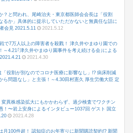
か？と問われ、尾崎治夫・東京都医師会会長は「役割
なるか」具体的に提示していただかないと無責任な話に
見 2021.5.11
2021.5.12
戦で7万人以上の障害者を殺戮！ 津久井やまゆり園での
～4.21｢津久井やまゆり園事件を考え続ける会｣による
1.4.21
2021.4.30
は「役割が別なのでコロナ医療に影響なし」!? 病床削減
ら問題なし」と主張！～4.30田村憲久 厚生労働大臣 定
波」変異株感染拡大にもかかわらず、過少検査でワクチン
！〜岩上安身によるインタビュー1037回 ゲスト 国立
20
2021.4.28
月100件超！ 認知症のお年寄りに新聞購読契約!? 新聞