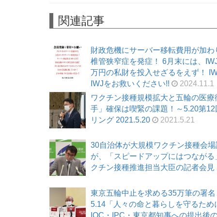
関連記事
財政危機にサーバー移転費用が加わ
椎管狭窄症を発症！ 6月末には、I
万円の私財を投入せざるをえず！ I
IWJをお救いください!!
2024.11.1
ワクチン接種規模拡大と五輪の医療
手」確保は喫緊の課題！～5.20第
リング 2021.5.20
2021.5.21
30自治体が大規模ワクチン接種会場
が、「スピードアップにはつながる」
クチン接種推進担当大臣の記者会見 202
東京五輪中止を求める35万筆の署
5.14「人々の命と暮らしを守るた
IOC・IPC・東京都知事への提出後の会見