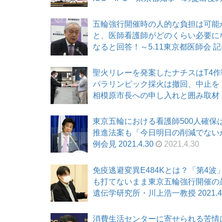
五輪強行開催時の人的な負担は可能
と、医師看護師がどのくらい必要に
なると回答！～5.11東京都医師会 記者会
聖火リレーを発案したナチスはT4作
パラリンピック採火は撤回、中止を！
相模原市長への申し入れと囲み取材 202
東京五輪における看護師500人確保
推進法案も「今日明日の削減でないか
例会見 2021.4.30
2021.4.30
免疫逃避変異E484Kとは？「第4
も打てないまま東京五輪強行開催の愚
遺伝学研究所・川上浩一教授 2021.4.
消費生活センターに寄せられる苦情は