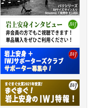
しかし、それが出来なくなって以降はExcelな
どを使ってハイパーリンクを張り、重要と思
われる記事にいつでも簡単にアクセスできる
ようにして来ました。しかし、それができる
のもコンテンツがサーバーに保存されている
からこそのことであり、そのサーバーが使え
なくなってしまえば二度と視ることが出来な
くなってしまいます。
「何とかしなければ、何とかしてほしい。」
と思いながらも前述した事情でどうにもなら
ない自分の非力に歯ぎしりするばかりです。
（T.M.様）
いつもまともな報道、ありがとうございま
す。（新城 靖 様）