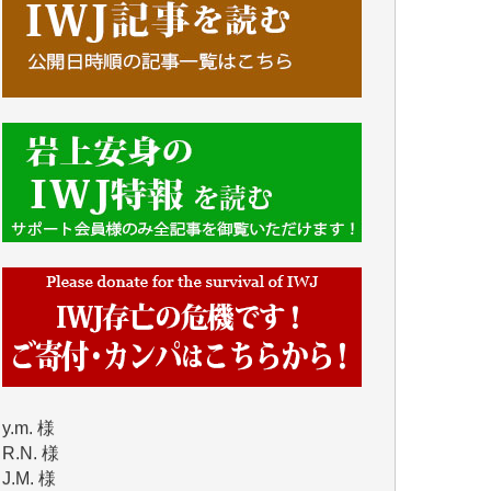
Y.H. 様
Y.Y. 様
Y,M. 様
T.M. 様
マツモト ヤスアキ 様
マシオン 恵美香 様
岩井 祐子 様
吉村 隆子 様
新城 靖 様
青木 要 様
T.Y. 様
K.O. 様
Y.S. 様
Y.N. 様
y.m. 様
R.N. 様
J.M. 様
T.N. 様
Y.T. 様