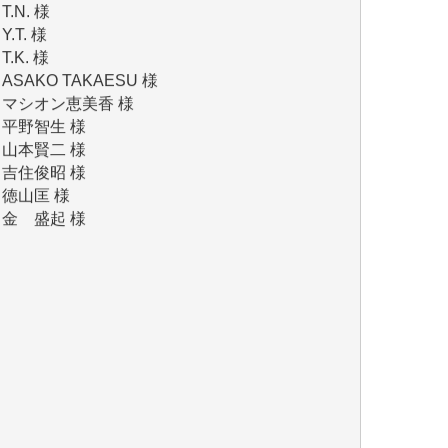
T.K. 様
ASAKO TAKAESU 様
マシオン恵美香 様
平野智生 様
山本賢二 様
吉住俊昭 様
徳山匡 様
金 盛起 様
塩川 晃平 様
松本益美 様
井出 隆太 様
及川昭男 様
岩井祐子 様
藤田英之 様
藤岡比左志 様
井出 隆太 様
小池説夫 様
アオキカナメ 様
諸般の事情によりIWJ会費払えず今は非会員