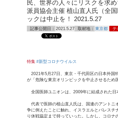
民、世界の人々にリスクを求めて
派員協会主催 植山直人氏（全
ックは中止を！ 2021.5.27
記事公開日：
2021.5.27
取材地：
東京都
テ
特集
#新型コロナウイルス
2021年5月27日、東京・千代田区の日本外
が「危険な東京オリンピックを中止させるため
全国医師ユニオンは、2009年に結成された
代表で医師の植山直人氏は、国連のアントニオ
争に例えたことに触れ、イスラエルとパレスチ
り休戦協定まで持っていった。しかし、コロナ