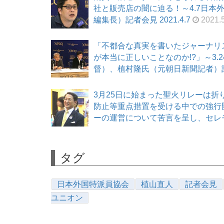
社と販売店の闇に迫る！～4.7日本外
編集長）記者会見 2021.4.7
2021.5
「不都合な真実を書いたジャーナリ
が本当に正しいことなのか!?」～3
督）、植村隆氏（元朝日新聞記者）記者会
3月25日に始まった聖火リレーは折
防止等重点措置を受ける中での強行開
ーの運営について苦言を呈し、セレモニー
タグ
日本外国特派員協会
植山直人
記者会見
ユニオン