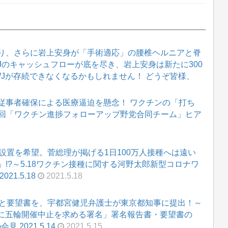
り、さらに岩上安身が「手術適応」の腰椎ヘルニアと脊
WJのキャッシュフローが底を尽き、岩上安身は新たに300
WJが存続できなくなるかもしれません！ どうぞ皆様、
従事者確保による医療逼迫を懸念！ ワクチンの「打ち
12回「ワクチン進捗フォローアップ野党合同チーム」ヒア
設置を希望。菅総理が掲げる1日100万人接種へは遠い
!?～5.18ワクチン接種に関する河野太郎新型コロナワ
1.5.18
2021.5.18
名と要望書を、宇都宮健児弁護士が東京都知事に提出！～
めに五輪開催中止を求める署名」署名報告書・要望書の
 2021.5.14
2021.5.15