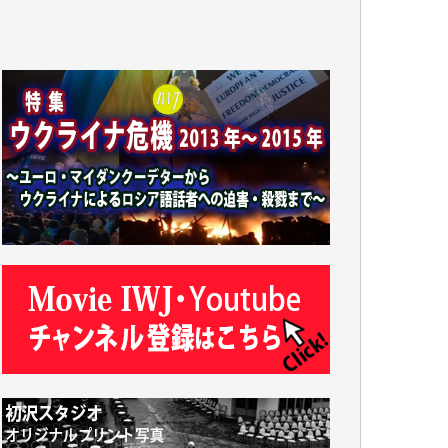
です。市民側に立つ講演会にIWJのカメラマ
ンをよく拝見しております。コンテンツが失
われるのはあまりにもったいない。少しでも
お役立てください。（H.O.様）
今日、僅かですがカンパしました。（T.M.
様）
今日、僅かですがカンパしました。IWJの危
機を乗り切るには到底及ばない額ですが病気
の妻を抱えている私にとっては精一杯のカン
パです。
かねてよりIWJが発してきた膨大な取材記事
や解説記事、そして各界の方々とのインタビ
ューは大袈裟ではなく、極めて重要な知的財
産だと思っています。
Windows7の頃はIWJの動画もRealPlayerで録
画できて、かなりの動画をDVDに焼きこんで
保存していました。