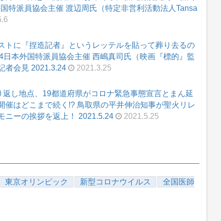
国特派員協会主催 渡辺周氏（特定非営利活動法人Tansa
.6
ストに『捏造記者』というレッテルを貼って葬り去るの
.24日本外国特派員協会主催 西嶋真司氏（映画『標的』監
見 2021.3.24
2021.3.25
り返し地点、19都道府県がコロナ緊急事態宣言とまん延
催はどこまで続く!? 鳥取県の平井伸治知事が聖火リレ
の挨拶を返上！ 2021.5.24
2021.5.25
東京オリンピック
新型コロナウイルス
全国医師