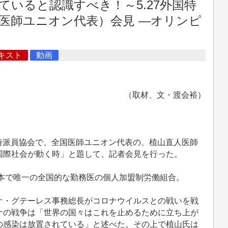
いると認識すべき！～5.27外国特
国医師ユニオン代表）会見 ―オリンピ
キスト
動画
（取材、文・渡会裕）
国特派員協会で、全国医師ユニオン代表の、植山直人医師
国際社会が動く時」と題して、記者会見を行った。
日本で唯一の全国的な勤務医の個人加盟制労働組合。
・グテーレス事務総長がコロナウイルスとの戦いを戦
ナの戦争は「世界の国々はこれを止めるために立ち上が
の感染は放置されている」と述べた。その上で植山氏は