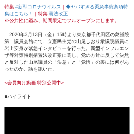
特集
#新型コロナウイルス
｜
◆ヤバすぎる緊急事態条項特
集はこちら！
｜特集
憲法改正
※公共性に鑑み、期間限定でフルオープンにします。
2020年3月13日（金）15時より東京都千代田区の衆議院
第二議員会館にて、立憲民主党の山尾しおり衆議院議員に
岩上安身が緊急インタビューを行った。新型インフルエン
ザ等対策特別措置法改正案に関し、党の方針に反して決然
と反対した山尾議員の「決意」と「覚悟」の裏には何があ
ったのか、話を訊いた。
<会員向け動画 特別公開中>
■ハイライト