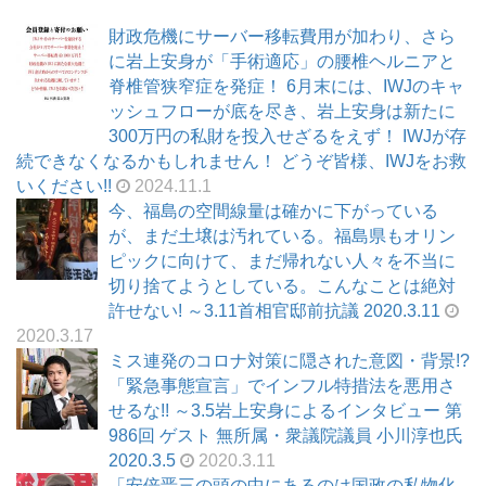
財政危機にサーバー移転費用が加わり、さら
に岩上安身が「手術適応」の腰椎ヘルニアと
脊椎管狭窄症を発症！ 6月末には、IWJのキャ
ッシュフローが底を尽き、岩上安身は新たに
300万円の私財を投入せざるをえず！ IWJが存
続できなくなるかもしれません！ どうぞ皆様、IWJをお救
いください!!
2024.11.1
今、福島の空間線量は確かに下がっている
が、まだ土壌は汚れている。福島県もオリン
ピックに向けて、まだ帰れない人々を不当に
切り捨てようとしている。こんなことは絶対
許せない! ～3.11首相官邸前抗議 2020.3.11
2020.3.17
ミス連発のコロナ対策に隠された意図・背景!?
「緊急事態宣言」でインフル特措法を悪用さ
せるな!! ～3.5岩上安身によるインタビュー 第
986回 ゲスト 無所属・衆議院議員 小川淳也氏
2020.3.5
2020.3.11
「安倍晋三の頭の中にあるのは国政の私物化