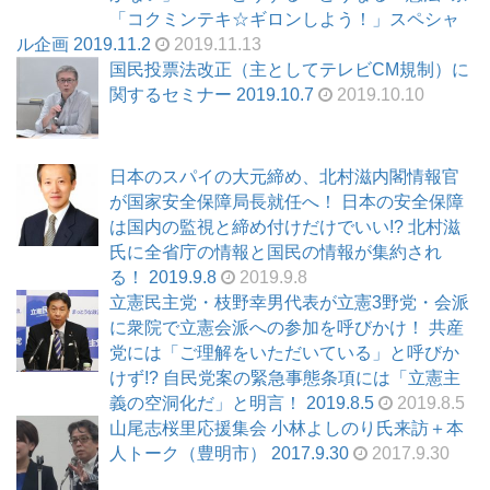
「コクミンテキ☆ギロンしよう！」スペシャ
ル企画 2019.11.2
2019.11.13
国民投票法改正（主としてテレビCM規制）に
関するセミナー 2019.10.7
2019.10.10
日本のスパイの大元締め、北村滋内閣情報官
が国家安全保障局長就任へ！ 日本の安全保障
は国内の監視と締め付けだけでいい!? 北村滋
氏に全省庁の情報と国民の情報が集約され
る！ 2019.9.8
2019.9.8
立憲民主党・枝野幸男代表が立憲3野党・会派
に衆院で立憲会派への参加を呼びかけ！ 共産
党には「ご理解をいただいている」と呼びか
けず!? 自民党案の緊急事態条項には「立憲主
義の空洞化だ」と明言！ 2019.8.5
2019.8.5
山尾志桜里応援集会 小林よしのり氏来訪＋本
人トーク（豊明市） 2017.9.30
2017.9.30