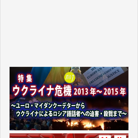
Y.T. 様
T.K. 様
ASAKO TAKAESU 様
マシオン恵美香 様
平野智生 様
山本賢二 様
吉住俊昭 様
徳山匡 様
金 盛起 様
塩川 晃平 様
松本益美 様
井出 隆太 様
及川昭男 様
岩井祐子 様
藤田英之 様
藤岡比左志 様
井出 隆太 様
小池説夫 様
アオキカナメ 様