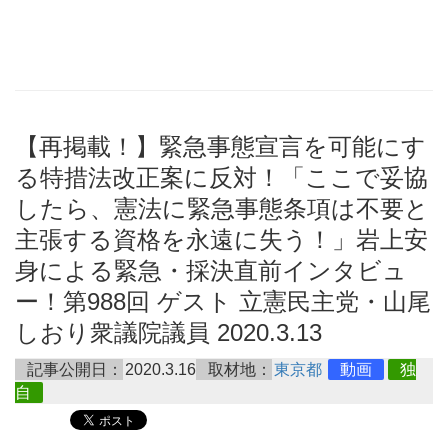
【再掲載！】緊急事態宣言を可能にす
る特措法改正案に反対！「ここで妥協
したら、憲法に緊急事態条項は不要と
主張する資格を永遠に失う！」岩上安
身による緊急・採決直前インタビュ
ー！第988回 ゲスト 立憲民主党・山尾
しおり衆議院議員 2020.3.13
記事公開日：
2020.3.16
取材地：
東京都
動画
独
自