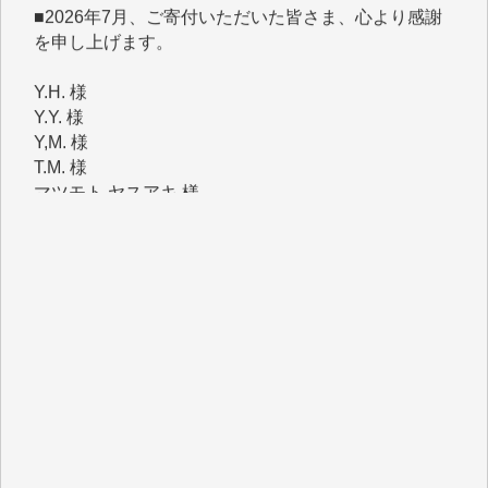
Y.H. 様
Y.Y. 様
Y,M. 様
T.M. 様
マツモト ヤスアキ 様
マシオン 恵美香 様
岩井 祐子 様
吉村 隆子 様
新城 靖 様
青木 要 様
T.Y. 様
K.O. 様
Y.S. 様
Y.N. 様
y.m. 様
R.N. 様
J.M. 様
T.N. 様