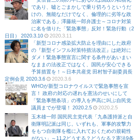
であり、嘘とごまかしで乗り切ろうというだ
けの、無能なだけでなく、倫理的に劣等な政
治家である」澤藤統一郎弁護士～コロナ対策
に名を借りた「緊急事態」反対！緊急行動（2
日目） 2020.3.10
2020.3.11
「新型コロナ感染拡大防止を理由にした政府
の『新型インフル対策特措法改正』は絶対に
ダメ！緊急事態宣言に関する条件があいまい
なままの法改正ではなく、国民が安心できる
予算措置を！～日本共産党 田村智子副委員長
定例会見 2020.3.6
2020.3.6
WHOが新型コロナウイルスで緊急事態を宣
言！ 政府の対応の遅れを憲法のせいにして
「緊急事態条項」の導入を声高に叫ぶ自民党
議員までが登場！ 2020.2.5
2020.2.5
玉木雄一郎 国民民主党代表「九条護持派と自
衛隊明記派は同じ。いずれも、軍事的攻撃力
をもつ自衛隊を檻に入れておくための規範性
がない」～11.2どうする？どうなる？憲法9条