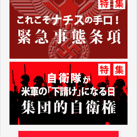
諸般の事情によりIWJ会費払えず今は非会員です。市
民側に立つ講演会にIWJのカメラマンをよく拝見して
おります。コンテンツが失われるのはあまりにもった
いない。少しでもお役立てください。（H.O.様）
今日、僅かですがカンパしました。（T.M.様）
今日、僅かですがカンパしました。IWJの危機を乗り
切るには到底及ばない額ですが病気の妻を抱えている
私にとっては精一杯のカンパです。
かねてよりIWJが発してきた膨大な取材記事や解説記
事、そして各界の方々とのインタビューは大袈裟では
なく、極めて重要な知的財産だと思っています。
Windows7の頃はIWJの動画もRealPlayerで録画でき
て、かなりの動画をDVDに焼きこんで保存していま
した。
しかし、それが出来なくなって以降はExcelなどを使
ってハイパーリンクを張り、重要と思われる記事にい
つでも簡単にアクセスできるようにして来ました。し