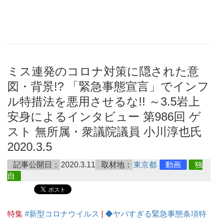
ミス連発のコロナ対策に隠された意
図・背景!? 「緊急事態宣言」でインフ
ル特措法を悪用させるな!! ～3.5岩上
安身によるインタビュー 第986回 ゲ
スト 無所属・衆議院議員 小川淳也氏
2020.3.5
記事公開日：
2020.3.11
取材地：
東京都
動画
独
自
特集
#新型コロナウイルス
|
◆ヤバすぎる緊急事態条項特