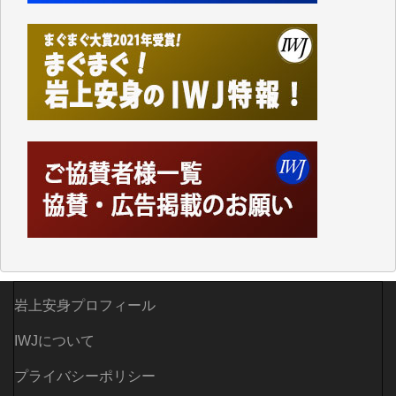
した。
しかし、それが出来なくなって以降はExcelなどを使
ってハイパーリンクを張り、重要と思われる記事にい
つでも簡単にアクセスできるようにして来ました。し
かし、それができるのもコンテンツがサーバーに保存
されているからこそのことであり、そのサーバーが使
えなくなってしまえば二度と視ることが出来なくなっ
てしまいます。
「何とかしなければ、何とかしてほしい。」と思いな
がらも前述した事情でどうにもならない自分の非力に
歯ぎしりするばかりです。（T.M.様）
いつもまともな報道、ありがとうございます。（新城
靖 様）
岩上安身プロフィール
IWJについて
プライバシーポリシー