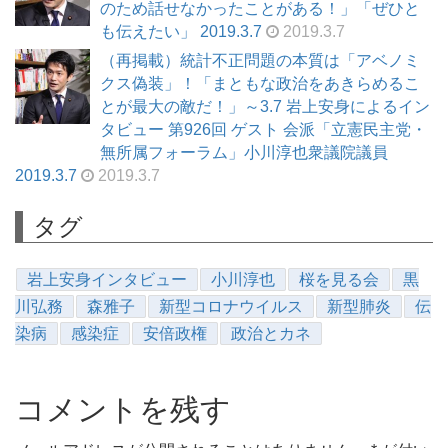
のため話せなかったことがある！」「ぜひと
も伝えたい」 2019.3.7
2019.3.7
（再掲載）統計不正問題の本質は「アベノミ
クス偽装」！「まともな政治をあきらめるこ
とが最大の敵だ！」～3.7 岩上安身によるイン
タビュー 第926回 ゲスト 会派「立憲民主党・
無所属フォーラム」小川淳也衆議院議員
2019.3.7
2019.3.7
タグ
岩上安身インタビュー
小川淳也
桜を見る会
黒
川弘務
森雅子
新型コロナウイルス
新型肺炎
伝
染病
感染症
安倍政権
政治とカネ
コメントを残す