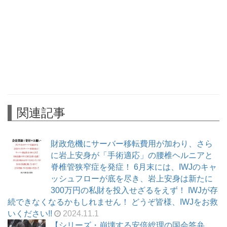
関連記事
財政危機にサーバー移転費用が加わり、さら
に岩上安身が「手術適応」の腰椎ヘルニアと
脊椎管狭窄症を発症！ 6月末には、IWJのキャ
ッシュフローが底を尽き、岩上安身は新たに
300万円の私財を投入せざるをえず！ IWJが存
続できなくなるかもしれません！ どうぞ皆様、IWJをお救
いください!!
2024.11.1
【シリーズ・崩壊する安倍総理の国会答弁