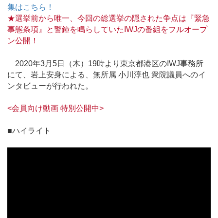
集はこちら！
★選挙前から唯一、今回の総選挙の隠された争点は『緊急
事態条項』と警鐘を鳴らしていたIWJの番組をフルオープ
ン公開！
2020年3月5日（木）19時より東京都港区のIWJ事務所
にて、岩上安身による、無所属 小川淳也 衆院議員へのイ
ンタビューが行われた。
<会員向け動画 特別公開中>
■ハイライト