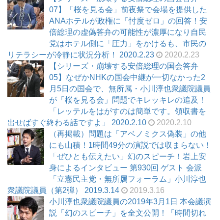
07】「桜を見る会」前夜祭で会場を提供した
ANAホテルが政権に「忖度ゼロ」の回答！安
倍総理の虚偽答弁の可能性が濃厚になり自民
党はホテル側に「圧力」をかけるも、市民の
リテラシーが冷静に状況分析！ 2020.2.23
2020.2.23
【シリーズ・崩壊する安倍総理の国会答弁
05】なぜかNHKの国会中継が一切なかった2
月5日の国会で、無所属・小川淳也衆議院議員
が「桜を見る会」問題でキレッキレの追及！
「レッテルをはがすのは簡単です。領収書を
出せばすぐ終わる話ですよ」 2020.2.10
2020.2.10
（再掲載）問題は「アベノミクス偽装」の他
にも山積！1時間49分の演説では収まらない！
「ぜひとも伝えたい」幻のスピーチ！岩上安
身によるインタビュー 第930回 ゲスト 会派
「立憲民主党・無所属フォーラム」小川淳也
衆議院議員（第2弾） 2019.3.14
2019.3.16
小川淳也衆議院議員の2019年3月1日 本会議演
説「幻のスピーチ」を全文公開！「時間切れ