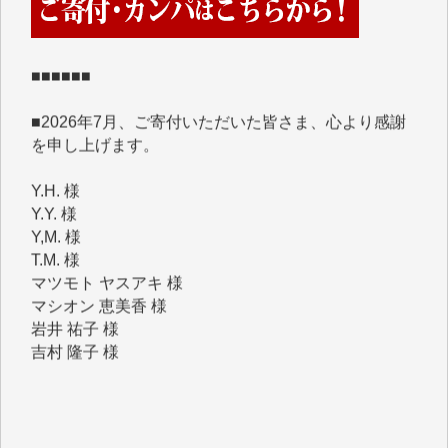
めて、その一部をここにご紹介いたします。
■■■■■■
■2026年7月、ご寄付いただいた皆さま、心より感謝
を申し上げます。
Y.H. 様
Y.Y. 様
Y,M. 様
T.M. 様
マツモト ヤスアキ 様
マシオン 恵美香 様
岩井 祐子 様
吉村 隆子 様
新城 靖 様
青木 要 様
T.Y. 様
K.O. 様
Y.S. 様
Y.N. 様