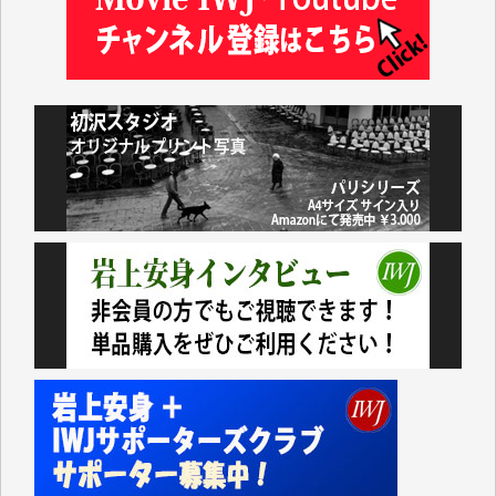
藤岡比左志 様
井出 隆太 様
小池説夫 様
アオキカナメ 様
諸般の事情によりIWJ会費払えず今は非会員です。市
民側に立つ講演会にIWJのカメラマンをよく拝見して
おります。コンテンツが失われるのはあまりにもった
いない。少しでもお役立てください。（H.O.様）
今日、僅かですがカンパしました。（T.M.様）
今日、僅かですがカンパしました。IWJの危機を乗り
切るには到底及ばない額ですが病気の妻を抱えている
私にとっては精一杯のカンパです。
かねてよりIWJが発してきた膨大な取材記事や解説記
事、そして各界の方々とのインタビューは大袈裟では
なく、極めて重要な知的財産だと思っています。
Windows7の頃はIWJの動画もRealPlayerで録画でき
て、かなりの動画をDVDに焼きこんで保存していま