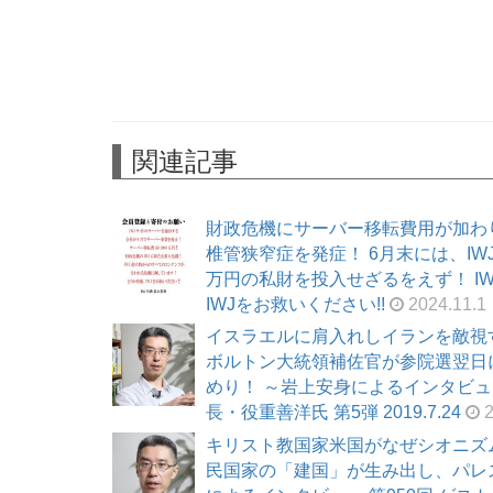
関連記事
財政危機にサーバー移転費用が加わ
椎管狭窄症を発症！ 6月末には、I
万円の私財を投入せざるをえず！ I
IWJをお救いください!!
2024.11.1
イスラエルに肩入れしイランを敵視
ボルトン大統領補佐官が参院選翌日
めり！ ～岩上安身によるインタビュー
長・役重善洋氏 第5弾 2019.7.24
2
キリスト教国家米国がなぜシオニズム
民国家の「建国」が生み出し、パレス