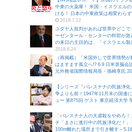
中東の火薬庫！ 米国・イスラエル
ける！ 日本の中東政策は相変わらず米国
2018.7.12
ユダヤ人批判があれば世界中どこで
ーゼンタール・センターの幹部が急
の来日の主目的は、「イスラエル製品ボ
2018.6.24
（再掲載）「米国外しで世界情勢が
はますます孤立へ!? 6.9 日米首脳
元外務省国際情報局長・孫崎享氏 2018
【シリーズ『パレスチナの民族浄化
争よりも前！1947年11月末の国
ュー 第875回 ゲスト 東京経済大学 早
「パレスチナ人の大虐殺をやめろ！
チ「まさに進行中の民族浄化だ！」
100m離れた場所まで引き離す～5.18