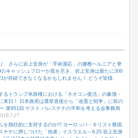
り、さらに岩上安身が「手術適応」の腰椎ヘルニアと脊
WJのキャッシュフローが底を尽き、岩上安身は新たに300
WJが存続できなくなるかもしれません！ どうぞ皆様、
するトランプ米政権における「ネオコン復活」の象徴・
に来日！ 日本政府は選挙直後から「改憲と戦争」に前の
 第951回 ゲスト パレスチナの平和を考える会事務局
019.7.27
を熱狂的に支持するのか!? ヨーロッパ・キリスト教国
チナに押しつけた「他者」イスラエル～6.25 岩上安身