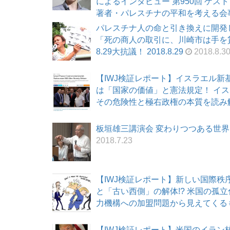
によるインタビュー 第950回 ゲ
著者・パレスチナの平和を考える会事務局
パレスチナ人の命と引き換えに開発
「死の商人の取引に、川崎市は手を
8.29大抗議！ 2018.8.29
2018.8.3
【IWJ検証レポート】イスラエル
は「国家の価値」と憲法規定！ イ
その危険性と極右政権の本質を読み解く！
板垣雄三講演会 変わりつつある世界とパ
2018.7.23
【IWJ検証レポート】新しい国際秩
と「古い西側」の解体!? 米国の孤
力機構への加盟問題から見えてくるものと
【IWJ検証レポート】米国のイラ