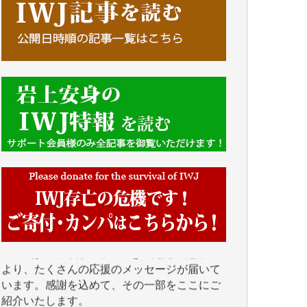
■■■■■■
IWJには、ご寄付・カンパをいただいた方々
より、たくさんの応援のメッセージが届いて
います。感謝を込めて、その一部をここにご
紹介いたします。
■■■■■■