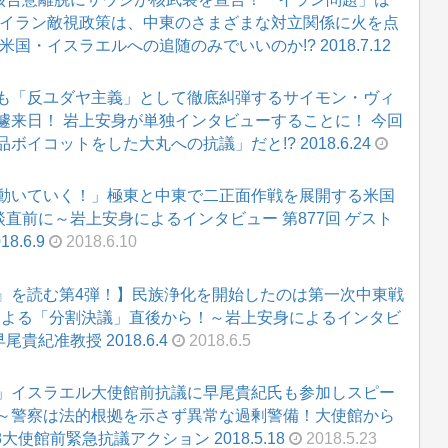
のイラン敵視政策は、中東のさまざまな対立関係に火を点
・イスラエルへの追随のみでいいのか!? 2018.7.12
も「反ユダヤ主義」として徹底糾弾するサイモン・ヴィ
遽来日！ 岩上安身が単独インタビューすることに！ 今回
イコットをした大丸への抗議」だと!? 2018.6.24
動いていく！」極東と中東で二正面作戦を展開する米国
会談直前に～岩上安身によるインタビュー 第877回 ゲスト
.6.9
2018.6.10
』を読む第4弾！】民族浄化を開始したのは第一次中東戦
連による「分割決議」直後から！～岩上安身によるインタビ
尾貴紀准教授 2018.6.4
2018.6.5
」イスラエル大使館前抗議に早尾貴紀氏も参加しスピー
～警察は法的根拠を示さず異常な過剰警備！大使館から
大使館前緊急抗議アクション 2018.5.18
2018.5.23