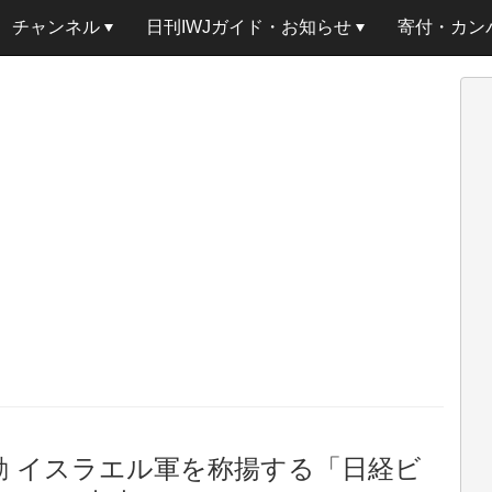
チャンネル
日刊IWJガイド・お知らせ
寄付・カン
行動 イスラエル軍を称揚する「日経ビ