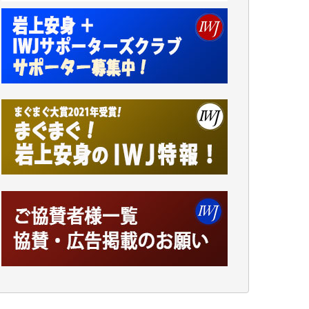
アオキカナメ 様
諸般の事情によりIWJ会費払えず今は非会員
です。市民側に立つ講演会にIWJのカメラマ
ンをよく拝見しております。コンテンツが失
われるのはあまりにもったいない。少しでも
お役立てください。（H.O.様）
今日、僅かですがカンパしました。（T.M.
様）
今日、僅かですがカンパしました。IWJの危
機を乗り切るには到底及ばない額ですが病気
の妻を抱えている私にとっては精一杯のカン
パです。
かねてよりIWJが発してきた膨大な取材記事
や解説記事、そして各界の方々とのインタビ
ューは大袈裟ではなく、極めて重要な知的財
産だと思っています。
Windows7の頃はIWJの動画もRealPlayerで録