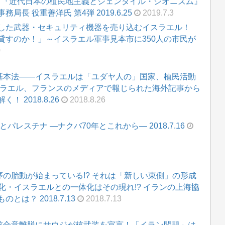
スト 『近代日本の植民地主義とジェンタイル・シオニズム』
長 役重善洋氏 第4弾 2019.6.25
2019.7.3
した武器・セキュリティ機器を売り込むイスラエル！
貸すのか！」～イスラエル軍事見本市に350人の市民が
0
新基本法――イスラエルは「ユダヤ人の」国家、植民活動
スラエル、フランスのメディアで報じられた海外記事から
 2018.8.26
2018.8.26
レスチナ ―ナクバ70年とこれから― 2018.7.16
序の胎動が始まっている!? それは「新しい東側」の形成
立化・イスラエルとの一体化はその現れ!? イランの上海協
は？ 2018.7.13
2018.7.13
ン核合意離脱にサウジが核武装を宣言！「イラン問題」は