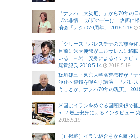
「ナクバ（大災厄）」から70年の
プの非情！ ガザのデモは、故郷に帰
演会「ナクバ70周年」 2018.5.19
【シリーズ『パレスチナの民族浄化
目前に米大使館がエルサレムに移転
いる！～岩上安身によるインタビュー
尾貴紀氏 2018.5.14
2018.5.19
板垣雄三・東京大学名誉教授が「ナク
浄化へ警鐘を鳴らす講演！「パレス
うことが、ナクバ70年の現実」 2018.
米国はイランをめぐる国際関係で孤立
5.12 岩上安身によるインタビュー 第8
2018.5.19
（再掲載）イラン核合意から離脱し