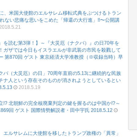
日に、米国大使館のエルサレム移転式典をぶつけるトラン
れない悲痛な思いをこめた「帰還の大行進」!!〜公開講
2018.5.21
』を読む第3弾！】～『大災厄（ナクバ）』の日70年を
！ガザでは今日もイスラエルが非武装の市民を殺戮して
 第870回 ゲスト 東京経済大学准教授（※収録当時）早
バ（大災厄）の日」70周年直前の5.13に継続的な民族
チナ人という存在そのものが消されようとしているとい
5.13
2018.5.19
!? 北朝鮮の完全核廃棄判定の鍵を握るのは中国か!?～
69回 ゲスト 国際情勢解説者・田中宇氏 2018.5.12
、エルサレムに大使館を移したトランプ政権の「異常」