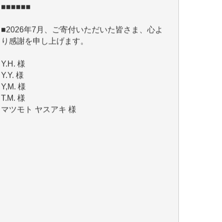
■2026年7月、ご寄付いただいた皆さま、心よ
り感謝を申し上げます。
Y.H. 様
Y.Y. 様
Y,M. 様
T.M. 様
マツモト ヤスアキ 様
マシオン 恵美香 様
岩井 祐子 様
吉村 隆子 様
新城 靖 様
青木 要 様
T.Y. 様
K.O. 様
Y.S. 様
Y.N. 様
y.m. 様
R.N. 様
J.M. 様