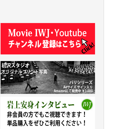
T.N. 様
Y.T. 様
T.K. 様
ASAKO TAKAESU 様
マシオン恵美香 様
平野智生 様
山本賢二 様
吉住俊昭 様
徳山匡 様
金 盛起 様
塩川 晃平 様
松本益美 様
井出 隆太 様
及川昭男 様
岩井祐子 様
藤田英之 様
藤岡比左志 様
井出 隆太 様
小池説夫 様